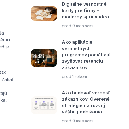
Digitálne vernostné
karty pre firmy –
moderný sprievodca
pred 9 mesiacmi
Na
stému
Ako aplikácie
6 je
vernostných
programov pomáhajú
zvyšovať retenciu
zákazníkov
POS
pred 1 rokom
Zatiaľ
Ako budovať vernosť
ajú
zákazníkov: Overené
íka,
stratégie na rozvoj
vášho podnikania
pred 9 mesiacmi