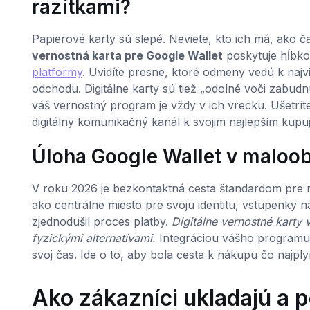
razítkami?
Papierové karty sú slepé. Neviete, kto ich má, ako č
vernostná karta pre Google Wallet
poskytuje hĺbko
platformy
. Uvidíte presne, ktoré odmeny vedú k najvia
odchodu. Digitálne karty sú tiež „odolné voči zabud
váš vernostný program je vždy v ich vrecku. Ušetrít
digitálny komunikačný kanál k svojim najlepším kupu
Úloha Google Wallet v maloo
V roku 2026 je bezkontaktná cesta štandardom pre m
ako centrálne miesto pre svoju identitu, vstupenky
zjednodušil proces platby.
Digitálne vernostné karty 
fyzickými alternatívami.
Integráciou vášho programu 
svoj čas. Ide o to, aby bola cesta k nákupu čo najply
Ako zákazníci ukladajú a 