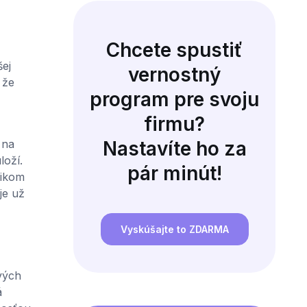
Chcete spustiť
šej
vernostný
 že
program pre svoju
firmu?
 na
Nastavíte ho za
loží.
pár minút!
nikom
je už
Vyskúšajte to ZDARMA
vých
á