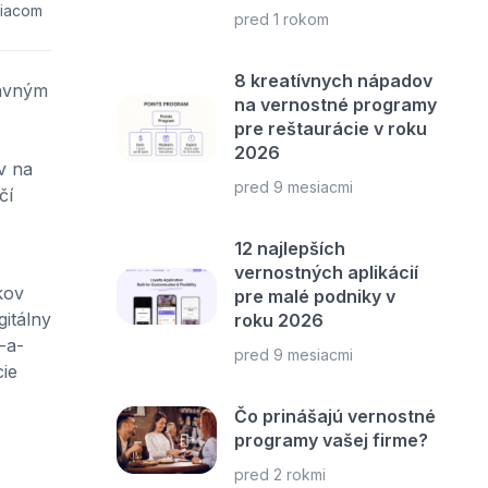
siacom
pred 1 rokom
8 kreatívnych nápadov
lavným
na vernostné programy
pre reštaurácie v roku
2026
v na
pred 9 mesiacmi
čí
12 najlepších
vernostných aplikácií
kov
pre malé podniky v
gitálny
roku 2026
-a-
pred 9 mesiacmi
ie
Čo prinášajú vernostné
programy vašej firme?
pred 2 rokmi