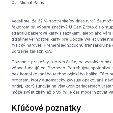
Michal Paluš
Od:
Vedeli ste, že 62 % spotrebiteľov dnes tvrdí, že mož
faktorom pri výbere značky? U Gen Z toto číslo stú
strácajú papierové karty s razítkami, alebo ako vám 
digitálnej vernostnej karty pre Google Wallet umies
fyzický hardvér. Premení jednoduchú transakciu na dl
udržanie zákazníkov.
Poznáme prekážky, ktorým čelíte, od vysokých nákla
vôbec fungujú na iPhonoch. Potrebujete spoľahlivý 
bez komplikovaného technologického balíka. Táto prír
program, ktorý automaticky zvyšuje opakované návš
pridaj, ktorý funguje na všetkých zariadeniach vrát
môže zvýšiť zisky až o 95 %, je čas modernizovať vaš
Kľúčové poznatky