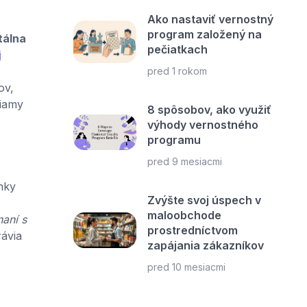
Ako nastaviť vernostný
program založený na
tálna
pečiatkach
j
pred 1 rokom
ov,
riamy
8 spôsobov, ako využiť
výhody vernostného
programu
pred 9 mesiacmi
nky
Zvýšte svoj úspech v
maloobchode
naní s
prostredníctvom
ávia
zapájania zákazníkov
pred 10 mesiacmi