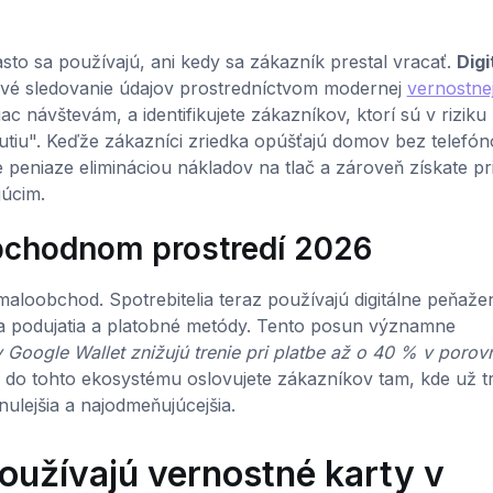
asto sa používajú, ani kedy sa zákazník prestal vracať.
Digi
vé sledovanie údajov prostredníctvom modernej
vernostne
c návštevám, a identifikujete zákazníkov, ktorí sú v riziku
nutiu". Keďže zákazníci zriedka opúšťajú domov bez telefón
e peniaze elimináciou nákladov na tlač a zároveň získate p
júcim.
bchodnom prostredí 2026
aloobchod. Spotrebitelia teraz používajú digitálne peňaže
 na podujatia a platobné metódy. Tento posun významne
v Google Wallet znižujú trenie pri platbe až o 40 % v porov
do tohto ekosystému oslovujete zákazníkov tam, kde už tr
nulejšia a najodmeňujúcejšia.
používajú vernostné karty v