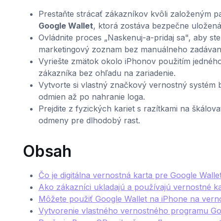
Prestaňte strácať zákazníkov kvôli založeným p
Google Wallet
, ktorá zostáva bezpečne uložená
Ovládnite proces „Naskenuj-a-pridaj sa", aby ste
marketingový zoznam bez manuálneho zadávani
Vyriešte zmätok okolo iPhonov použitím jedného
zákazníka bez ohľadu na zariadenie.
Vytvorte si vlastný značkový vernostný systém 
odmien až po nahranie loga.
Prejdite z fyzických kariet s razítkami na škálov
odmeny pre dlhodobý rast.
Obsah
Čo je digitálna vernostná karta pre Google Walle
Ako zákazníci ukladajú a používajú vernostné ka
Môžete použiť Google Wallet na iPhone na vern
Vytvorenie vlastného vernostného programu Go