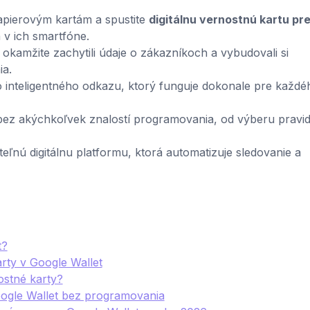
apierovým kartám a spustite
digitálnu vernostnú kartu pr
 v ich smartfóne.
 okamžite zachytili údaje o zákazníkoch a vybudovali si
a.
 inteligentného odkazu, ktorý funguje dokonale pre každé
bez akýchkoľvek znalostí programovania, od výberu pravid
ateľnú digitálnu platformu, ktorá automatizuje sledovanie a
t?
rty v Google Wallet
ostné karty?
ogle Wallet bez programovania