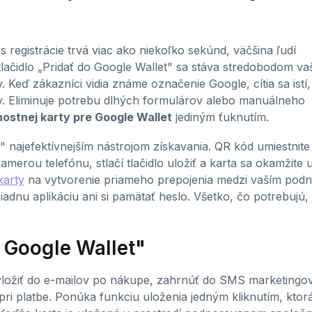
 registrácie trvá viac ako niekoľko sekúnd, väčšina ľudí
 tlačidlo „Pridať do Google Wallet" sa stáva stredobodom va
ry. Keď zákazníci vidia známe označenie Google, cítia sa istí,
y. Eliminuje potrebu dlhých formulárov alebo manuálneho
rnostnej karty pre Google Wallet
jediným ťuknutím.
" najefektívnejším nástrojom získavania. QR kód umiestnite
merou telefónu, stlačí tlačidlo uložiť a karta sa okamžite u
karty
na vytvorenie priameho prepojenia medzi vaším pod
adnu aplikáciu ani si pamätať heslo. Všetko, čo potrebujú, 
o Google Wallet"
o vložiť do e-mailov po nákupe, zahrnúť do SMS marketingo
ri platbe. Ponúka funkciu uloženia jedným kliknutím, ktor