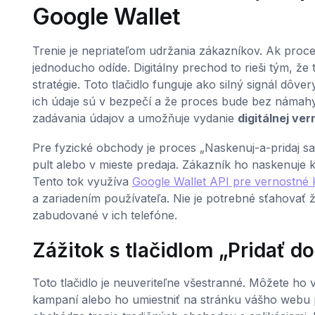
Google Wallet
Trenie je nepriateľom udržania zákazníkov. Ak proces
jednoducho odíde. Digitálny prechod to rieši tým, že
stratégie. Toto tlačidlo funguje ako silný signál dôve
ich údaje sú v bezpečí a že proces bude bez námah
zadávania údajov a umožňuje vydanie
digitálnej ve
Pre fyzické obchody je proces „Naskenuj-a-pridaj sa
pult alebo v mieste predaja. Zákazník ho naskenuje ka
Tento tok využíva
Google Wallet API pre vernostné 
a zariadením používateľa. Nie je potrebné sťahovať ži
zabudované v ich telefóne.
Zážitok s tlačidlom „Pridať d
Toto tlačidlo je neuveriteľne všestranné. Môžete h
kampaní alebo ho umiestniť na stránku vášho webu p