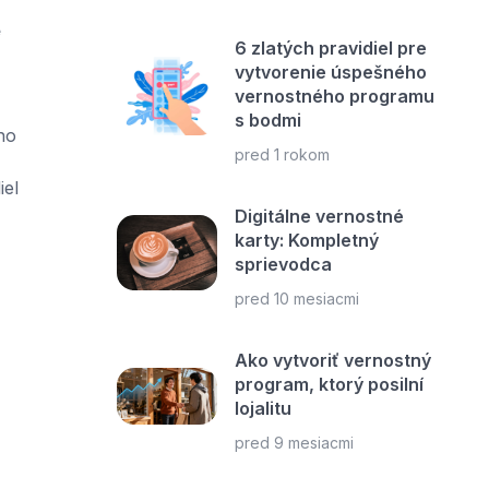
e
6 zlatých pravidiel pre
vytvorenie úspešného
vernostného programu
s bodmi
ho
pred 1 rokom
iel
Digitálne vernostné
karty: Kompletný
sprievodca
pred 10 mesiacmi
Ako vytvoriť vernostný
program, ktorý posilní
lojalitu
pred 9 mesiacmi