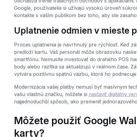
obchádza trenie tradičných obchodov s aplikáciami
Google, používatelia si užívajú vysokú úroveň súkro
kontakte s vaším publikom bez toho, aby ste zasahov
Uplatnenie odmien v mieste p
Proces uplatnenia je navrhnutý pre rýchlosť. Keď zá
predloží kartu. Váš personál môže obrazovku nas
smartfónu. Nemusíte investovať do drahého POS har
body alebo razítka sa aktualizujú v reálnom čase. Z
vytvára pozitívnu spätnú väzbu, ktorá ho podnecuje
Modernizácia vašej platby nemusí byť masívnym techn
vašu vlastnú značku, môžete si
nastaviť digitálny v
najjednoduchší spôsob, ako premeniť jednorazového
Môžete použiť Google Wall
karty?