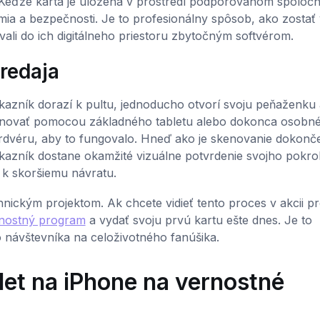
. Keďže karta je uložená v prostredí podporovanom spoloč
mia a bezpečnosti. Je to profesionálny spôsob, ako zostať 
ali do ich digitálneho priestoru zbytočným softvérom.
redaja
kazník dorazí k pultu, jednoducho otvorí svoju peňaženku 
kenovať pomocou základného tabletu alebo dokonca osobn
dvéru, aby to fungovalo. Hneď ako je skenovanie dokonč
ákazník dostane okamžité vizuálne potvrdenie svojho pokro
 k skoršiemu návratu.
ickým projektom. Ak chcete vidieť tento proces v akcii pr
ernostný program
a vydať svoju prvú kartu ešte dnes. Je to
 návštevníka na celoživotného fanúšika.
et na iPhone na vernostné