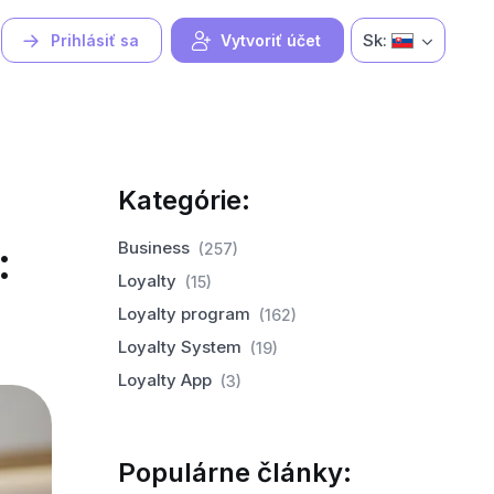
Sk:
Prihlásiť sa
Vytvoriť účet
Kategórie:
:
Business
(257)
Loyalty
(15)
Loyalty program
(162)
Loyalty System
(19)
Loyalty App
(3)
Populárne články: