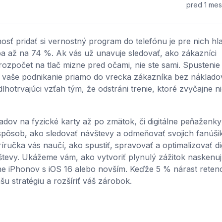
pred 1 me
nosť pridať si vernostný program do telefónu je pre nich h
pa až na 74 %. Ak vás už unavuje sledovať, ako zákazníci
rozpočet na tlač mizne pred očami, nie ste sami. Spustenie
tni vaše podnikanie priamo do vrecka zákazníka bez náklado
hotrvajúci vzťah tým, že odstráni trenie, ktoré zvyčajne ni
dov na fyzické karty až po zmätok, či digitálne peňaženky
spôsob, ako sledovať návštevy a odmeňovať svojich fanúši
učka vás naučí, ako spustiť, spravovať a optimalizovať di
tevy. Ukážeme vám, ako vytvoriť plynulý zážitok naskenuj
ane iPhonov s iOS 16 alebo novším. Keďže 5 % nárast retenc
u stratégiu a rozšíriť váš zárobok.