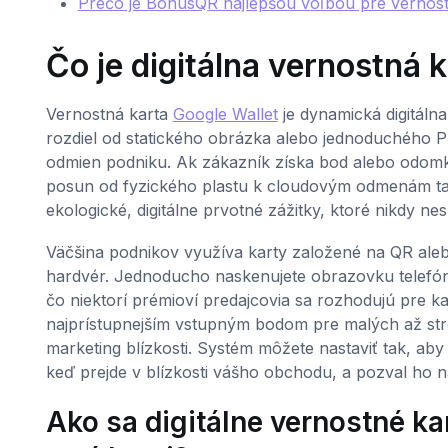
Prečo je BonusQR najlepšou voľbou pre vernos
Čo je digitálna vernostná 
Vernostná karta
Google Wallet
je dynamická digitáln
rozdiel od statického obrázka alebo jednoduchého PDF
odmien podniku. Ak zákazník získa bod alebo odomkn
posun od fyzického plastu k cloudovým odmenám ta
ekologické, digitálne prvotné zážitky, ktoré nikdy ne
Väčšina podnikov využíva karty založené na QR ale
hardvér. Jednoducho naskenujete obrazovku telefón
čo niektorí prémioví predajcovia sa rozhodujú pre k
najprístupnejším vstupným bodom pre malých až stre
marketing blízkosti. Systém môžete nastaviť tak, ab
keď prejde v blízkosti vášho obchodu, a pozval ho n
Ako sa digitálne vernostné kar