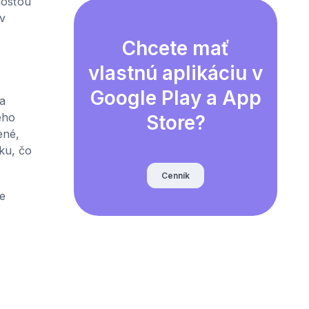
nosťou
v
Chcete mať
vlastnú aplikáciu v
Google Play a App
a
ého
Store?
ené,
ku, čo
Cenník
e