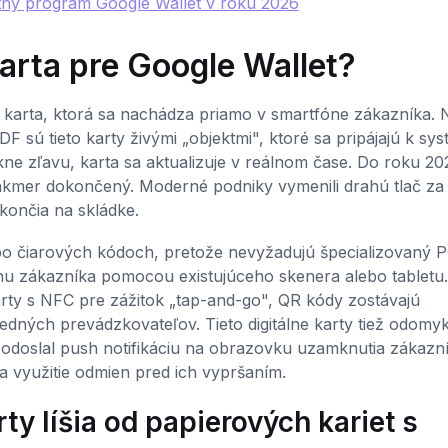
tný program Google Wallet v roku 2026
karta pre Google Wallet?
a karta, ktorá sa nachádza priamo v smartfóne zákazníka. 
 sú tieto karty živými „objektmi", ktoré sa pripájajú k sy
e zľavu, karta sa aktualizuje v reálnom čase. Do roku 202
kmer dokončený. Moderné podniky vymenili drahú tlač za
skončia na skládke.
bo čiarových kódoch, pretože nevyžadujú špecializovaný 
u zákazníka pomocou existujúceho skenera alebo tabletu. 
arty s NFC pre zážitok „tap-and-go", QR kódy zostávajú
dných prevádzkovateľov. Tieto digitálne karty tiež odomyk
y odoslal push notifikáciu na obrazovku uzamknutia zákazn
a využitie odmien pred ich vypršaním.
ty líšia od papierových kariet s