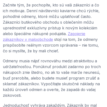
Začnite tým, že pochopíte, kto sú vaši zákazníci a čo
ich motivuje. Denní návštevníci kaviarne chcú rýchle,
pohodlné odmeny, ktoré môžu uplatňovať často.
Zákazníci butikového obchodu s oblečením môžu
uprednostniť exkluzívny prístup k novým kolekciám
alebo špeciálne nákupné podujatia.
Zapojenie
zákazníkov v maloobchode
stojí na tom, že odmeny
prispôsobíte reálnym vzorcom správania – nie tomu,
čo si myslíte, že by mali chcieť.
Odmeny musia nájsť rovnováhu medzi atraktivitou a
udržateľnosťou. Ponúknuť produkt zadarmo po troch
nákupoch znie štedro, no ak to vaše marže neunesú,
buď prerobíte, alebo budete musieť program zrušiť a
sklamať zákazníkov. Vypočítajte skutočné náklady na
každú úroveň odmien a overte, že zapadá do vašej
ziskovosti.
Jednoduchosť vyhráva zakaždým. Zákazník by mal