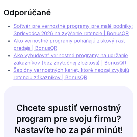
Odporúčané
Softvér pre vernostné programy pre malé podniky:
Sprievodca 2026 na zvýšenie retencie | BonusQR
Ako vernostné programy poháňajú ziskový rast
predaja | BonusQR
Ako vybudovať vernostné programy na udržanie
zákazníkov (bez zbytočnej zložitosti) | BonusQR
Šablóny vernostných kariet, ktoré naozaj zvyšujú
retenciu zákazníkov | BonusQR
Chcete spustiť vernostný
program pre svoju firmu?
Nastavíte ho za pár minút!