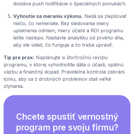
dostáva push notifikácie o špeciálnych ponukách.
Vyhnutie sa meraniu výkonu.
Nedá sa zlepšovať
niečo, čo nemeriate. Bez sledovania miery
uplatnenia odmien, miery účasti a ROI programu
letíte naslepo. Nastavte analytiku od prvého dňa,
aby ste videli, čo funguje a čo treba upraviť.
Tip pre prax:
Naplánujte si štvrťročnú revíziu
programu, v ktorej vyhodnotíte dáta o účasti, spätnú
väzbu a finančný dopad. Pravidelná kontrola zabráni
tomu, aby sa z drobných problémov stali veľké
zlyhania.
Chcete spustiť vernostný
program pre svoju firmu?