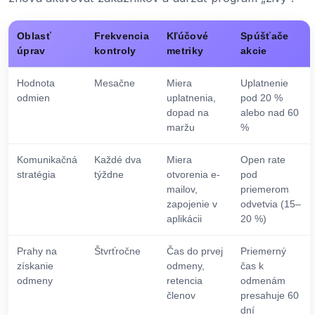
Oblasť
Frekvencia
Kľúčové
Spúšťače
úprav
kontroly
metriky
akcie
Hodnota
Mesačne
Miera
Uplatnenie
odmien
uplatnenia,
pod 20 %
dopad na
alebo nad 60
maržu
%
Komunikačná
Každé dva
Miera
Open rate
stratégia
týždne
otvorenia e-
pod
mailov,
priemerom
zapojenie v
odvetvia (15–
aplikácii
20 %)
Prahy na
Štvrťročne
Čas do prvej
Priemerný
získanie
odmeny,
čas k
odmeny
retencia
odmenám
členov
presahuje 60
dní