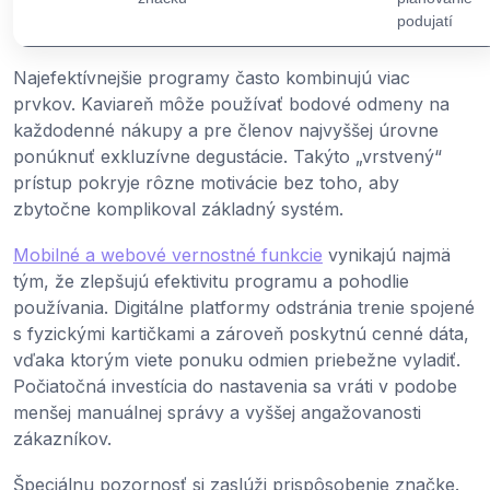
podujatí
Najefektívnejšie programy často kombinujú viac
prvkov. Kaviareň môže používať bodové odmeny na
každodenné nákupy a pre členov najvyššej úrovne
ponúknuť exkluzívne degustácie. Takýto „vrstvený“
prístup pokryje rôzne motivácie bez toho, aby
zbytočne komplikoval základný systém.
Mobilné a webové vernostné funkcie
vynikajú najmä
tým, že zlepšujú efektivitu programu a pohodlie
používania. Digitálne platformy odstránia trenie spojené
s fyzickými kartičkami a zároveň poskytnú cenné dáta,
vďaka ktorým viete ponuku odmien priebežne vyladiť.
Počiatočná investícia do nastavenia sa vráti v podobe
menšej manuálnej správy a vyššej angažovanosti
zákazníkov.
Špeciálnu pozornosť si zaslúži prispôsobenie značke.