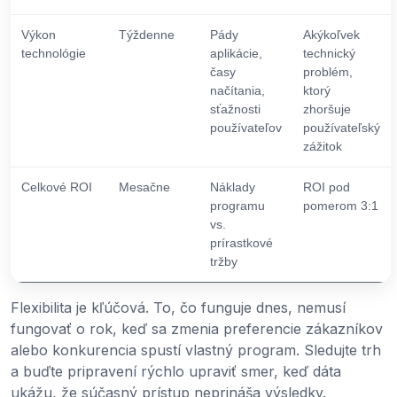
Výkon
Týždenne
Pády
Akýkoľvek
technológie
aplikácie,
technický
časy
problém,
načítania,
ktorý
sťažnosti
zhoršuje
používateľov
používateľský
zážitok
Celkové ROI
Mesačne
Náklady
ROI pod
programu
pomerom 3:1
vs.
prírastkové
tržby
Flexibilita je kľúčová. To, čo funguje dnes, nemusí
fungovať o rok, keď sa zmenia preferencie zákazníkov
alebo konkurencia spustí vlastný program. Sledujte trh
a buďte pripravení rýchlo upraviť smer, keď dáta
ukážu, že súčasný prístup neprináša výsledky.