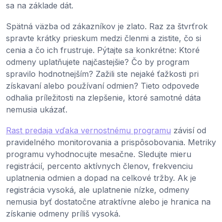
sa na základe dát.
Spätná väzba od zákazníkov je zlato. Raz za štvrťrok
spravte krátky prieskum medzi členmi a zistite, čo si
cenia a čo ich frustruje. Pýtajte sa konkrétne: Ktoré
odmeny uplatňujete najčastejšie? Čo by program
spravilo hodnotnejším? Zažili ste nejaké ťažkosti pri
získavaní alebo používaní odmien? Tieto odpovede
odhalia príležitosti na zlepšenie, ktoré samotné dáta
nemusia ukázať.
Rast predaja vďaka vernostnému programu
závisí od
pravidelného monitorovania a prispôsobovania. Metriky
programu vyhodnocujte mesačne. Sledujte mieru
registrácií, percento aktívnych členov, frekvenciu
uplatnenia odmien a dopad na celkové tržby. Ak je
registrácia vysoká, ale uplatnenie nízke, odmeny
nemusia byť dostatočne atraktívne alebo je hranica na
získanie odmeny príliš vysoká.