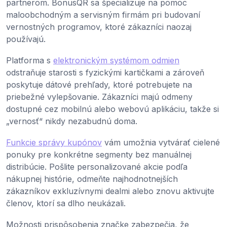
partnerom. BonusQR sa špecializuje na pomoc
maloobchodným a servisným firmám pri budovaní
vernostných programov, ktoré zákazníci naozaj
používajú.
Platforma s
elektronickým systémom odmien
odstraňuje starosti s fyzickými kartičkami a zároveň
poskytuje dátové prehľady, ktoré potrebujete na
priebežné vylepšovanie. Zákazníci majú odmeny
dostupné cez mobilnú alebo webovú aplikáciu, takže si
„vernosť“ nikdy nezabudnú doma.
Funkcie správy kupónov
vám umožnia vytvárať cielené
ponuky pre konkrétne segmenty bez manuálnej
distribúcie. Pošlite personalizované akcie podľa
nákupnej histórie, odmeňte najhodnotnejších
zákazníkov exkluzívnymi dealmi alebo znovu aktivujte
členov, ktorí sa dlho neukázali.
Možnosti prispôsobenia značke zabezpečia, že