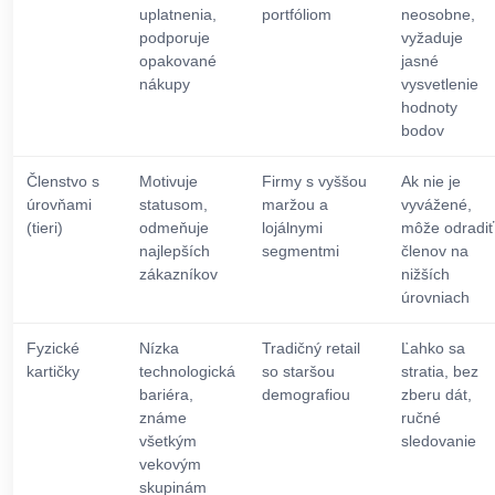
uplatnenia,
portfóliom
neosobne,
podporuje
vyžaduje
opakované
jasné
nákupy
vysvetlenie
hodnoty
bodov
Členstvo s
Motivuje
Firmy s vyššou
Ak nie je
úrovňami
statusom,
maržou a
vyvážené,
(tieri)
odmeňuje
lojálnymi
môže odradiť
najlepších
segmentmi
členov na
zákazníkov
nižších
úrovniach
Fyzické
Nízka
Tradičný retail
Ľahko sa
kartičky
technologická
so staršou
stratia, bez
bariéra,
demografiou
zberu dát,
známe
ručné
všetkým
sledovanie
vekovým
skupinám