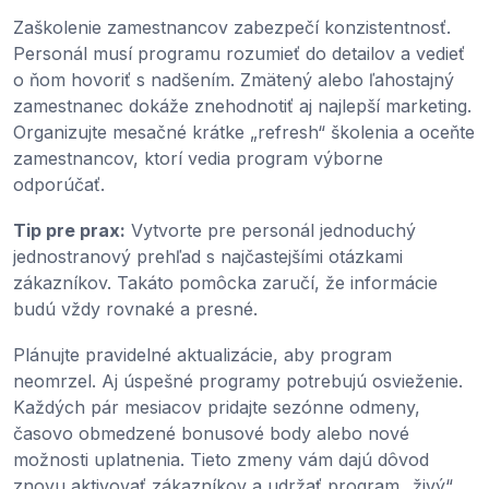
Zaškolenie zamestnancov zabezpečí konzistentnosť.
Personál musí programu rozumieť do detailov a vedieť
o ňom hovoriť s nadšením. Zmätený alebo ľahostajný
zamestnanec dokáže znehodnotiť aj najlepší marketing.
Organizujte mesačné krátke „refresh“ školenia a oceňte
zamestnancov, ktorí vedia program výborne
odporúčať.
Tip pre prax:
Vytvorte pre personál jednoduchý
jednostranový prehľad s najčastejšími otázkami
zákazníkov. Takáto pomôcka zaručí, že informácie
budú vždy rovnaké a presné.
Plánujte pravidelné aktualizácie, aby program
neomrzel. Aj úspešné programy potrebujú osvieženie.
Každých pár mesiacov pridajte sezónne odmeny,
časovo obmedzené bonusové body alebo nové
možnosti uplatnenia. Tieto zmeny vám dajú dôvod
znovu aktivovať zákazníkov a udržať program „živý“.