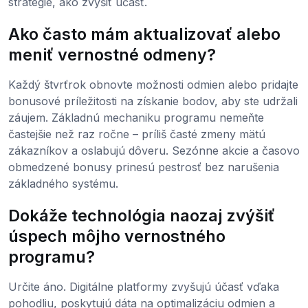
stratégie, ako zvýšiť účasť.
Ako často mám aktualizovať alebo
meniť vernostné odmeny?
Každý štvrťrok obnovte možnosti odmien alebo pridajte
bonusové príležitosti na získanie bodov, aby ste udržali
záujem. Základnú mechaniku programu nemeňte
častejšie než raz ročne – príliš časté zmeny mätú
zákazníkov a oslabujú dôveru. Sezónne akcie a časovo
obmedzené bonusy prinesú pestrosť bez narušenia
základného systému.
Dokáže technológia naozaj zvýšiť
úspech môjho vernostného
programu?
Určite áno. Digitálne platformy zvyšujú účasť vďaka
pohodliu, poskytujú dáta na optimalizáciu odmien a