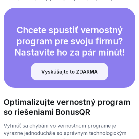
Chcete spustiť vernostný
program pre svoju firmu?
Nastavíte ho za pár minút!
Vyskúšajte to ZDARMA
Optimalizujte vernostný program
so riešeniami BonusQR
Vyhnúť sa chybám vo vernostnom programe je
výrazne jednoduchšie so správnym technologickým