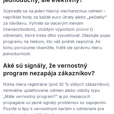
Sústredte sa na jeden hlavný mechanizmus odmien –
napríklad body za každé euro útraty alebo „pečiatky“
za návštevu. Vyhnite sa viacerým menám
(menám/bodom), zložitým výpočtom úrovní či
odmenám, ktoré treba dlho vysvetľovať. Otestujte popis
programu na niekom, kto váš podnik nepozná. Ak
tomu porozumie okamžite, trafili ste správnu mieru
jednoduchosti.
Aké sú signály, že vernostný
program nezapája zákazníkov?
Nízka miera registrácie (pod 30 % stálych zákazníkov),
minimálne uplatňovanie odmien alebo otázky typu
„Máte vernostný program?“ aj po mesiacoch
propagácie sú jasné signály problémov so zapojením.
Pozrite si tipy k vernostným kartám s odmenami pre