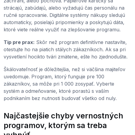
zachráni, alebo pochová. Papierové kartičky sa
strácajú, zabúdajú, alebo vyžadujú čas personálu na
ručné spracovanie. Digitálne systémy nákupy sledujú
automaticky, posielajú pripomienky a poskytujú dáta,
ktoré viete reálne využiť na zlepšovanie programu.
Tip pre prax:
Skôr než program definitívne nastavíte,
otestujte ho na piatich stálych zákazníkoch. Ak sa pri
vysvetlení hocikto tvári zmätene, ešte ho zjednodušte.
Škálovateľnosť je dôležitejšia, než si väčšina majiteľov
uvedomuje. Program, ktorý funguje pre 100
zákazníkov, sa môže pri 1 000 zosypať. Vyberte
systém a odmeňovanie, ktoré porastú s vaším
podnikaním bez nutnosti budovať všetko od nuly.
Najčastejšie chyby vernostných
programov, ktorým sa treba
vyhnúť