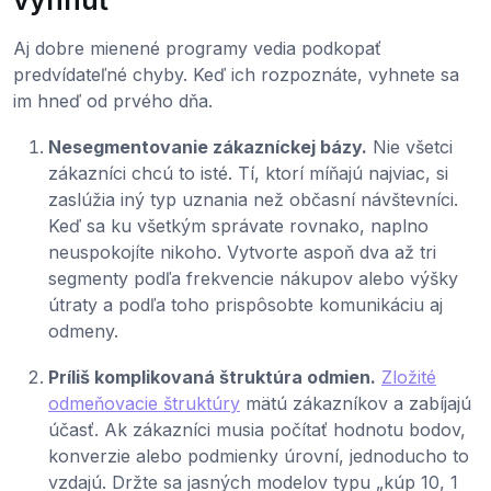
Aj dobre mienené programy vedia podkopať
predvídateľné chyby. Keď ich rozpoznáte, vyhnete sa
im hneď od prvého dňa.
Nesegmentovanie zákazníckej bázy.
Nie všetci
zákazníci chcú to isté. Tí, ktorí míňajú najviac, si
zaslúžia iný typ uznania než občasní návštevníci.
Keď sa ku všetkým správate rovnako, naplno
neuspokojíte nikoho. Vytvorte aspoň dva až tri
segmenty podľa frekvencie nákupov alebo výšky
útraty a podľa toho prispôsobte komunikáciu aj
odmeny.
Príliš komplikovaná štruktúra odmien.
Zložité
odmeňovacie štruktúry
mätú zákazníkov a zabíjajú
účasť. Ak zákazníci musia počítať hodnotu bodov,
konverzie alebo podmienky úrovní, jednoducho to
vzdajú. Držte sa jasných modelov typu „kúp 10, 1