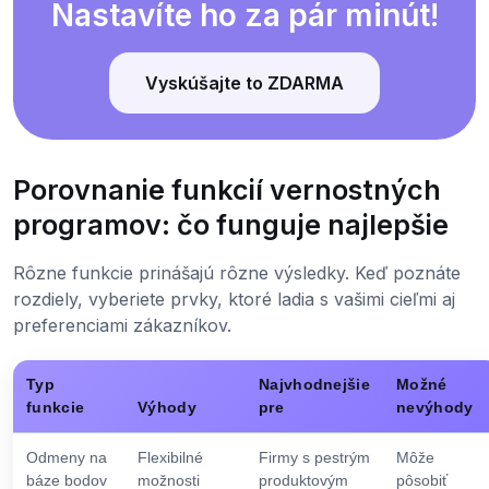
Nastavíte ho za pár minút!
Vyskúšajte to ZDARMA
Porovnanie funkcií vernostných
programov: čo funguje najlepšie
Rôzne funkcie prinášajú rôzne výsledky. Keď poznáte
rozdiely, vyberiete prvky, ktoré ladia s vašimi cieľmi aj
preferenciami zákazníkov.
Typ
Najvhodnejšie
Možné
funkcie
Výhody
pre
nevýhody
Odmeny na
Flexibilné
Firmy s pestrým
Môže
báze bodov
možnosti
produktovým
pôsobiť