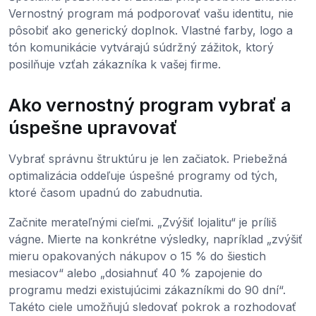
Vernostný program má podporovať vašu identitu, nie
pôsobiť ako generický doplnok. Vlastné farby, logo a
tón komunikácie vytvárajú súdržný zážitok, ktorý
posilňuje vzťah zákazníka k vašej firme.
Ako vernostný program vybrať a
úspešne upravovať
Vybrať správnu štruktúru je len začiatok. Priebežná
optimalizácia oddeľuje úspešné programy od tých,
ktoré časom upadnú do zabudnutia.
Začnite merateľnými cieľmi. „Zvýšiť lojalitu“ je príliš
vágne. Mierte na konkrétne výsledky, napríklad „zvýšiť
mieru opakovaných nákupov o 15 % do šiestich
mesiacov“ alebo „dosiahnuť 40 % zapojenie do
programu medzi existujúcimi zákazníkmi do 90 dní“.
Takéto ciele umožňujú sledovať pokrok a rozhodovať