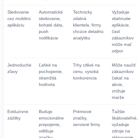
Sledovanie
Automatické
Technicky
Vyžaduje
cez mobilnú
sledovanie,
zdatná
stiahnutie
aplikáciu
bohaté dáta,
klientela, firmy
aplikácie,
push
chcúce detailnú
časť
notifikácie
analytiku
zákazníkov
môže mať
odpor
Jednoduché
Ľahké na
Trhy citlivé na
Môže naučiť
zľavy
pochopenie,
cenu, vysoká
zákazníkov
okamžitá
konkurencia
čakať na
hodnota
akcie,
znižuje
marže
Exkluzívne
Buduje
Prémiové
Ťažšie
zážitky
emocionálne
značky,
škálovateľné,
prepojenie,
servisné firmy
vyžaduje
odlišuje
zdroje na
značku
plánovanie