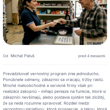
Michal Paluš
Od:
pred 4 mesiacmi
Prevádzkovať vernostný program znie jednoducho.
Ponúknete odmeny, zákazníci sa vracajú, tržby rastú.
Mnohé maloobchodné a servisné firmy však pri
realizácii zakopnú – míňajú peniaze na funkcie, ktoré si
zákazníci nevšímajú, alebo postavia systém tak zložitý,
že sa nedá rozumne spravovať. Rozdiel medzi
vernostnou iniciatívou, ktorá prosperuje, a takou, ktorá