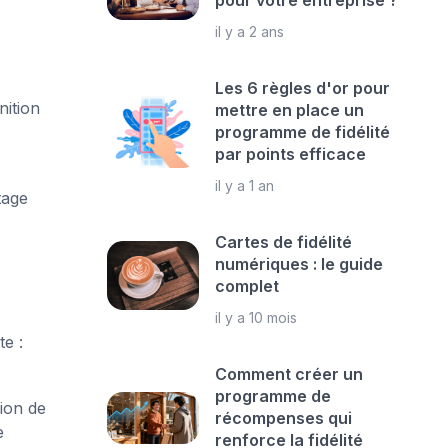
pour votre entreprise ?
il y a 2 ans
Les 6 règles d'or pour
nition
mettre en place un
programme de fidélité
par points efficace
il y a 1 an
tage
Cartes de fidélité
numériques : le guide
complet
il y a 10 mois
te :
Comment créer un
programme de
sion de
récompenses qui
e
renforce la fidélité