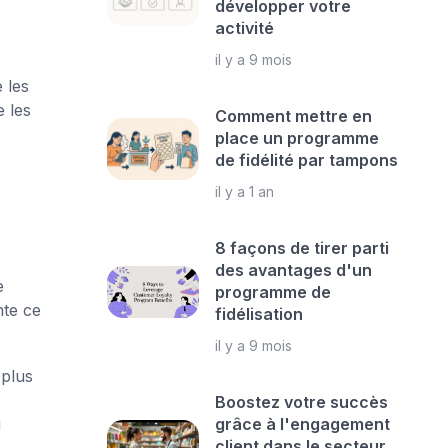
développer votre
activité
il y a 9 mois
 les
 les
Comment mettre en
place un programme
de fidélité par tampons
il y a 1 an
8 façons de tirer parti
des avantages d'un
e
programme de
nte ce
fidélisation
il y a 9 mois
 plus
Boostez votre succès
u
grâce à l'engagement
client dans le secteur