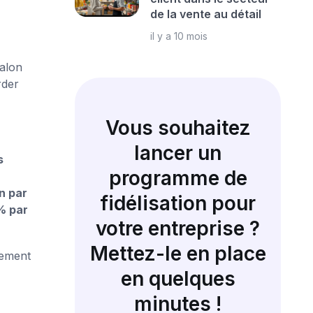
de la vente au détail
il y a 10 mois
salon
rder
Vous souhaitez
lancer un
s
programme de
n par
fidélisation pour
% par
votre entreprise ?
Mettez-le en place
tement
en quelques
minutes !