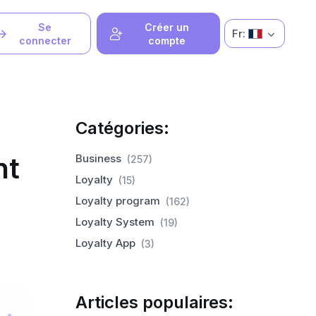
Se
Créer un
Fr:
connecter
compte
Catégories:
nt
Business
(257)
Loyalty
(15)
Loyalty program
(162)
Loyalty System
(19)
Loyalty App
(3)
Articles populaires: