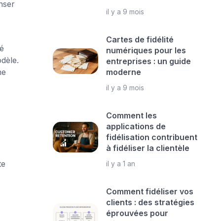
nser
il y a 9 mois
Cartes de fidélité
vé
numériques pour les
dèle.
entreprises : un guide
ne
moderne
il y a 9 mois
Comment les
applications de
fidélisation contribuent
à fidéliser la clientèle
te
il y a 1 an
Comment fidéliser vos
clients : des stratégies
éprouvées pour