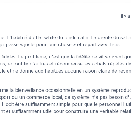
il y a
. L'habitué du flat white du lundi matin. La cliente du salo
qui passe « juste pour une chose » et repart avec trois.
 fidèles. Le problème, c'est que la fidélité ne vit souvent q
ms, en oublie d'autres et récompense les achats répétés d
able et ne donne aux habitués aucune raison claire de reven
orme la bienveillance occasionnelle en un système reproduct
 sport ou un commerce local, ce système n'a pas besoin d'
 doit être suffisamment simple pour que le personnel l'util
t et suffisamment utile pour construire une véritable relat