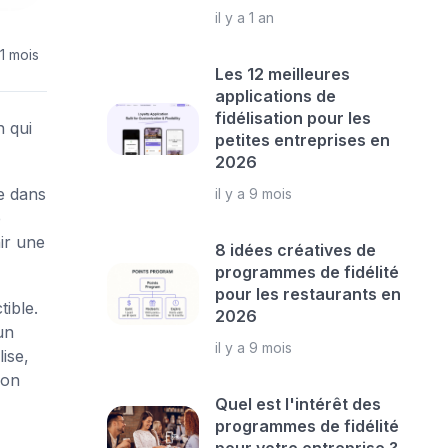
il y a 1 an
 1 mois
Les 12 meilleures
applications de
fidélisation pour les
n qui
petites entreprises en
2026
ue dans
il y a 9 mois
e
ir une
8 idées créatives de
programmes de fidélité
pour les restaurants en
ible.
2026
un
il y a 9 mois
ise,
ion
Quel est l'intérêt des
programmes de fidélité