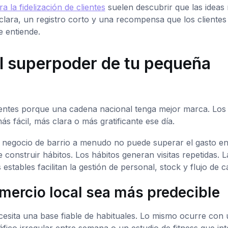
a la fidelización de clientes
suelen descubrir que las ideas
lara, un registro corto y una recompensa que los clientes
 entiende.
 el superpoder de tu pequeña
entes porque una cadena nacional tenga mejor marca. Los
s fácil, más clara o más gratificante ese día.
 Un negocio de barrio a menudo no puede superar el gasto e
onstruir hábitos. Los hábitos generan visitas repetidas. L
 estables facilitan la gestión de personal, stock y flujo de ca
omercio local sea más predecible
cesita una base fiable de habituales. Lo mismo ocurre con 
ico irregular entre semana o un estudio de fitness que int