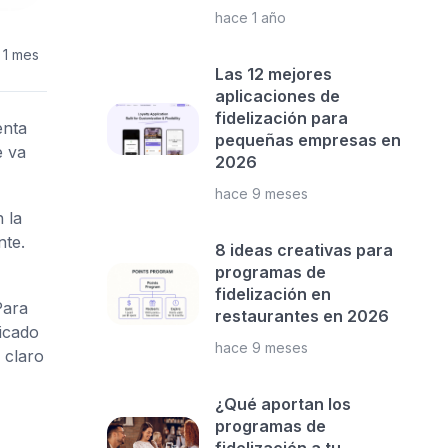
hace 1 año
 1 mes
Las 12 mejores
aplicaciones de
fidelización para
enta
pequeñas empresas en
e va
2026
hace 9 meses
 la
nte.
8 ideas creativas para
programas de
fidelización en
Para
restaurantes en 2026
icado
hace 9 meses
 claro
¿Qué aportan los
programas de