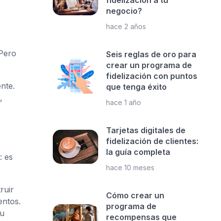
fidelización a tu
negocio?
hace 2 años
 Pero
Seis reglas de oro para
crear un programa de
fidelización con puntos
nte.
que tenga éxito
,
hace 1 año
Tarjetas digitales de
fidelización de clientes:
la guía completa
: es
hace 10 meses
ruir
Cómo crear un
entos.
programa de
su
recompensas que