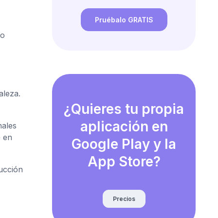
Pruébalo GRATIS
no
aleza.
¿Quieres tu propia
aplicación en
nales
» en
Google Play y la
App Store?
ucción
Precios