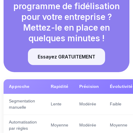
programme de fidélisation
pour votre entreprise ?
Mettez-le en place en
quelques minutes !
Essayez GRATUITEMENT
Approche
Rapidité
Précision
Évolutivité
Segmentation
Lente
Modérée
Faible
manuelle
Automatisation
Moyenne
Modérée
Moyenne
par règles