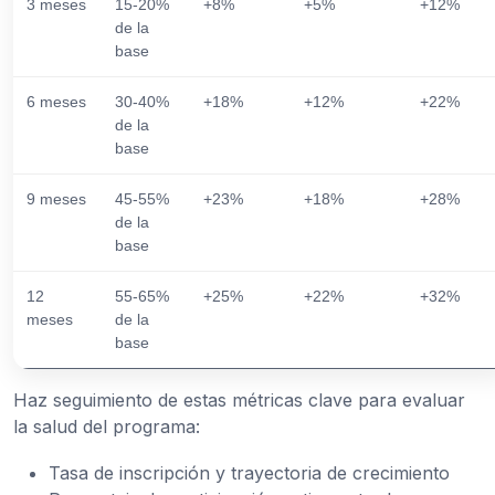
3 meses
15-20%
+8%
+5%
+12%
de la
base
6 meses
30-40%
+18%
+12%
+22%
de la
base
9 meses
45-55%
+23%
+18%
+28%
de la
base
12
55-65%
+25%
+22%
+32%
meses
de la
base
Haz seguimiento de estas métricas clave para evaluar
la salud del programa:
Tasa de inscripción y trayectoria de crecimiento