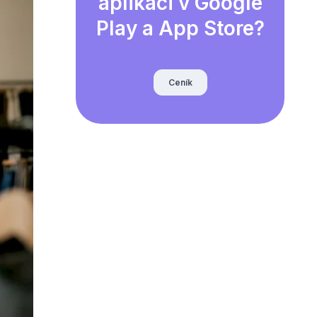
aplikaci v Google
Play a App Store?
Ceník