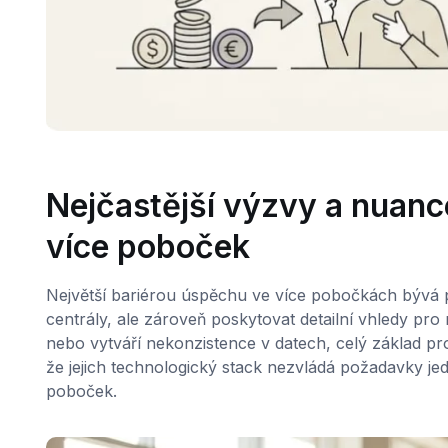
Nejčastější výzvy a nuanc
více poboček
Největší bariérou úspěchu ve více pobočkách bývá p
centrály, ale zároveň poskytovat detailní vhledy pr
nebo vytváří nekonzistence v datech, celý základ pr
že jejich technologický stack nezvládá požadavky je
poboček.