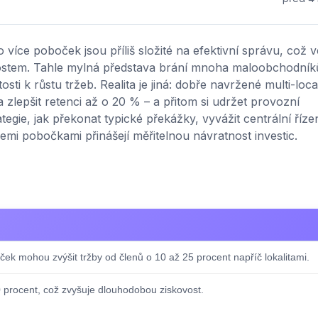
více poboček jsou příliš složité na efektivní správu, což 
rostem. Tahle mylná představa brání mnoha maloobchodník
i k růstu tržeb. Realita je jiná: dobře navržené multi-loca
zlepšit retenci až o 20 % – a přitom si udržet provozní
gie, jak překonat typické překážky, vyvážit centrální řízen
všemi pobočkami přinášejí měřitelnou návratnost investic.
ek mohou zvýšit tržby od členů o 10 až 25 procent napříč lokalitami.
 procent, což zvyšuje dlouhodobou ziskovost.