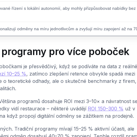
ované řízení s lokální autonomií, aby mohly přizpůsobovat nabídky bez
sonalizují odměny na míru jednotlivcům a zvyšují míru zapojení až na 7
í programy pro více poboček
bočkami je přesvědčivý, když se podíváte na data z reáln
ezí 10–25 %
, zatímco zlepšení retence obvykle spadá mezi
de o teoretické odhady, ale o skutečné benchmarky z firem,
litách.
h. Většina programů dosahuje ROI mezi 3–10× a návratnost s
edky vidí restaurace – některé uvádějí
ROI 150–300 %
už v
na když propojí digitální odměny se zážitkem na prodejně.
ých. Tradiční programy mívají 15–25 % aktivní účasti, ale
vněmi odměn dosahují 40–70 % zapojení. Tenhle rozdíl pra