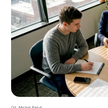
Michal Paluš
Od: