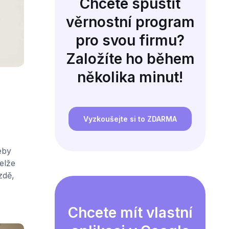
Chcete spustit
věrnostní program
pro svou firmu?
Založíte ho během
několika minut!
Vyzkoušejte si to ZDARMA
eby
elže
zdě,
Chcete mít vlastní