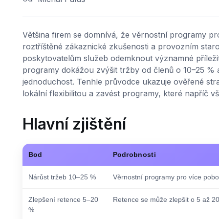
Většina firem se domnívá, že věrnostní programy pro 
roztříštěné zákaznické zkušenosti a provozním sta
poskytovatelům služeb odemknout významné příležitost
programy dokážou zvýšit tržby od členů o 10–25 % a 
jednoduchost. Tenhle průvodce ukazuje ověřené strate
lokální flexibilitou a zavést programy, které napříč 
Hlavní zjištění
Bod
Podrobnosti
Nárůst tržeb 10–25 %
Věrnostní programy pro více poboč
Zlepšení retence 5–20
Retence se může zlepšit o 5 až 20
%