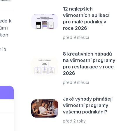
12 nejlepších
věrnostních aplikací
vede k
pro malé podniky v
ům i
roce 2026
tion
před 9 měsíci
í s
8 kreativních nápadů
na věrnostní programy
pro restaurace v roce
2026
před 9 měsíci
Jaké výhody přinášejí
věrnostní programy
vašemu podnikání?
před 2 roky