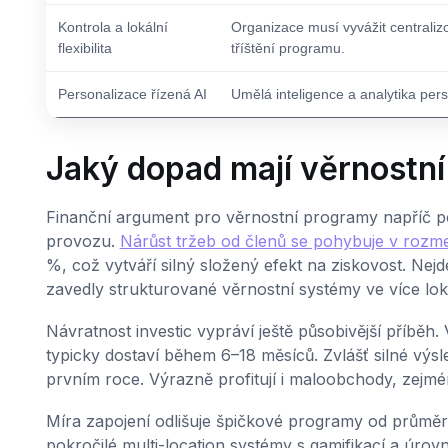
Kontrola a lokální
Organizace musí vyvážit centraliz
flexibilita
tříštění programu.
Personalizace řízená AI
Umělá inteligence a analytika per
Jaký dopad mají věrnostn
Finanční argument pro věrnostní programy napříč po
provozu.
Nárůst tržeb od členů se pohybuje v rozm
%, což vytváří silný složený efekt na ziskovost. Nej
zavedly strukturované věrnostní systémy ve více loka
Návratnost investic vypráví ještě působivější příbě
typicky dostaví během 6–18 měsíců. Zvlášť silné výsl
prvním roce. Výrazně profitují i maloobchody, zejmé
Míra zapojení odlišuje špičkové programy od průměrn
pokročilé multi-location systémy s gamifikací a úro