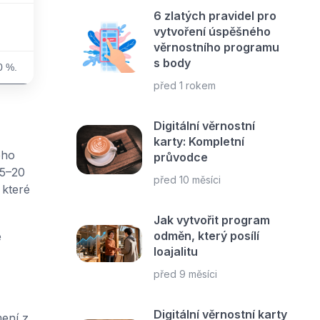
6 zlatých pravidel pro
vytvoření úspěšného
věrnostního programu
s body
0 %.
před 1 rokem
Digitální věrnostní
karty: Kompletní
ého
průvodce
 5–20
před 10 měsíci
 které
Jak vytvořit program
odměn, který posílí
e
loajalitu
před 9 měsíci
Digitální věrnostní karty
mení z