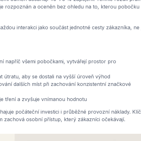
 je rozpoznán a oceněn bez ohledu na to, kterou pobočku
ždou interakci jako součást jednotné cesty zákazníka, ne 
ní napříč všemi pobočkami, vytvářejí prostor pro
 útratu, aby se dostali na vyšší úroveň výhod
vání dalších míst při zachování konzistentní značkové
je tření a zvyšuje vnímanou hodnotu
ajuje počáteční investici i průběžné provozní náklady. Klí
om zachová osobní přístup, který zákazníci očekávají.