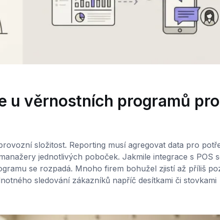
e u věrnostních programů pro
rovozní složitost. Reporting musí agregovat data pro potř
o manažery jednotlivých poboček. Jakmile integrace s POS s
ogramu se rozpadá. Mnoho firem bohužel zjistí až příliš po
dnotného sledování zákazníků napříč desítkami či stovkami