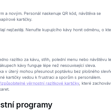
arým a novým. Personál naskenuje QR kód, návštěva se
apírové kartičky.
ají nejčastěji. Nenuťte kupujícího kávy honit odměnu, o kt
edno razítko za kávu, střih, polední menu nebo návštěvu l
upech kávy funguje lépe než nesouvisející sleva.
tka v úterý mohou přesunout poptávku bez plošného slevň
né kartičky vedou k frustraci a sporům s personálem.
řizpůsobitelné věrnostní razítkové kartičky
, které zachováva
aret.
ostní programy