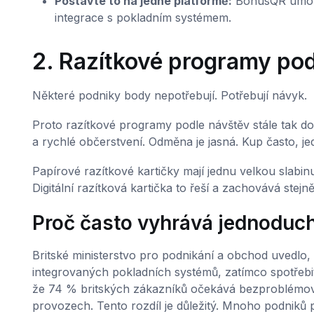
Postavte to na jedné platformě:
BonusQR umož
integrace s pokladním systémem.
2. Razítkové programy po
Některé podniky body nepotřebují. Potřebují návyk.
Proto razítkové programy podle návštěv stále tak dob
a rychlé občerstvení. Odměna je jasná. Kup často, j
Papírové razítkové kartičky mají jednu velkou slabi
Digitální razítková kartička to řeší a zachovává ste
Proč často vyhrává jednoduc
Britské ministerstvo pro podnikání a obchod uvedlo
integrovaných pokladních systémů, zatímco spotřebitel
že 74 % britských zákazníků očekává bezproblémové 
provozech. Tento rozdíl je důležitý. Mnoho podniků p