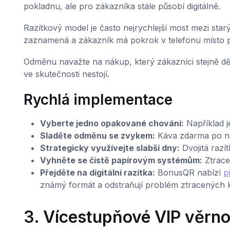
pokladnu, ale pro zákazníka stále působí digitálně.
Razítkový model je často nejrychlejší most mezi st
zaznamená a zákazník má pokrok v telefonu místo p
Odměnu navažte na nákup, který zákazníci stejně děl
ve skutečnosti nestojí.
Rychlá implementace
Vyberte jedno opakované chování:
Například j
Sladěte odměnu se zvykem:
Káva zdarma po nák
Strategicky využívejte slabší dny:
Dvojitá razí
Vyhněte se čistě papírovým systémům:
Ztrace
Přejděte na digitální razítka:
BonusQR nabízí
p
známý formát a odstraňují problém ztracených k
3. Vícestupňové VIP věrn