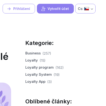
Cs:
Přihlášení
Vytvořit účet
Kategorie:
lé
Business
(257)
Loyalty
(15)
Loyalty program
(162)
Loyalty System
(19)
Loyalty App
(3)
Oblíbené články: