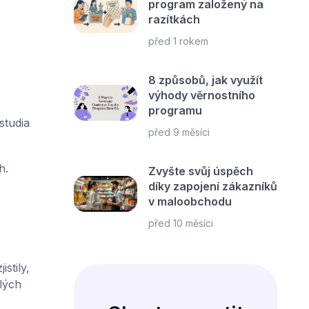
program založený na
razítkách
před 1 rokem
8 způsobů, jak využít
výhody věrnostního
programu
studia
před 9 měsíci
h.
Zvyšte svůj úspěch
díky zapojení zákazníků
v maloobchodu
před 10 měsíci
stily,
lých