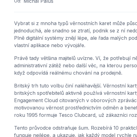
Michal Paluš
Od:
Vybrat si z mnoha typů věrnostních karet může působ
jednoduchá, ale snadno se ztratí, podnik se z ní ned
Plně digitální systémy znějí lépe, ale řada malých po
vlastní aplikace nebo vývojáře.
Právě tady většina majitelů uvízne. Ví, že potřebují n
administrativní zátěž nebo další věc, na kterou per
když odpovídá reálnému chování na prodejně.
Britský trh tuto volbu činí naléhavější. Věrnostní k
britských spotřebitelů aktivně používá věrnostní kar
Engagement Cloud citovaných v oborových zprávách 
motivovanou věrnost prostřednictvím odměn a benefi
roku 1995 formuje Tesco Clubcard, už zákazníci ro
Tento průvodce odstraňuje šum. Rozebírá 10 praktick
funguje nejlépe, a ukazuje, jak každý model rychle na