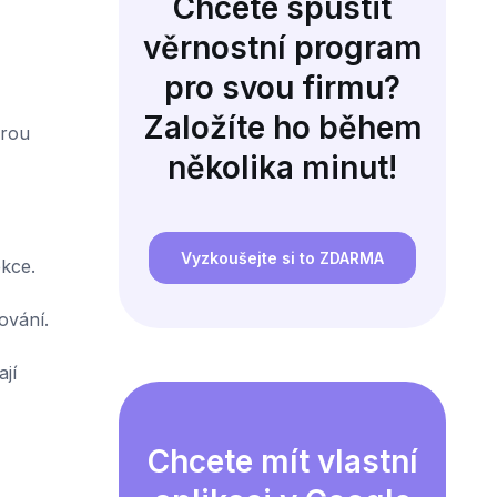
Chcete spustit
věrnostní program
pro svou firmu?
Založíte ho během
erou
několika minut!
Vyzkoušejte si to ZDARMA
ekce.
ování.
jí
Chcete mít vlastní