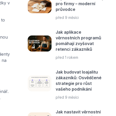
dky v
pro firmy – moderní
průvodce
před 9 měsíci
 to
Jak aplikace
dnou
věrnostních programů
pomáhají zvyšovat
retenci zákazníků
ienty
před 1 rokem
n na
Jak budovat loajalitu
zákazníků: Osvědčené
strategie pro růst
vašeho podnikání
nář.
.
před 9 měsíci
Jak nastavit věrnostní