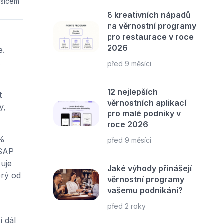
ěsícem
8 kreativních nápadů
na věrnostní programy
pro restaurace v roce
2026
e.
,
před 9 měsíci
12 nejlepších
t
věrnostních aplikací
y,
pro malé podniky v
roce 2026
 %
před 9 měsíci
 SAP
uje
Jaké výhody přinášejí
erý od
věrnostní programy
vašemu podnikání?
před 2 roky
í dál