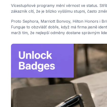
Vícestupňové programy mění věrnost ve status. Stříb
zákazník cítí, že je blízko vyššímu stupni, často změ
Proto Sephora, Marriott Bonvoy, Hilton Honors i Bri
Funguje to obzvlášť dobře, když má firma jasně iden
marži tím, že nejlepší odměny dostane správným lid