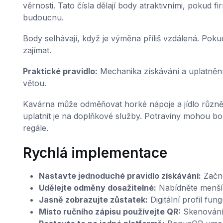
věrnosti. Tato čísla dělají body atraktivními, pokud 
budoucnu.
Body selhávají, když je výměna příliš vzdálená. Poku
zajímat.
Praktické pravidlo:
Mechanika získávání a uplatnění 
větou.
Kavárna může odměňovat horké nápoje a jídlo různě.
uplatnit je na doplňkové služby. Potraviny mohou bo
regále.
Rychlá implementace
Nastavte jednoduché pravidlo získávání:
Začně
Udělejte odměny dosažitelné:
Nabídněte menší 
Jasně zobrazujte zůstatek:
Digitální profil fun
Místo ručního zápisu používejte QR:
Skenování 