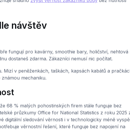
ňuje snadno
zvýšit věrnost zákazníků body
bez nutnosti
dle návštěv
ře fungují pro kavárny, smoothie bary, holičství, nehtová 
ednu dostaneš zdarma. Zákazníci nemusí nic počítat.
nu. Mizí v peněženkách, taškách, kapsách kabátů a pračkác
jně známou mechaniku.
host
, že 68 % malých pohostinských firem stále funguje bez
ské průzkumy Office for National Statistics z roku 2025 zji
digitální sledování věrnosti i v technologicky méně vyspě
otřebuje věrnostní řešení, které funguje bez napojení na