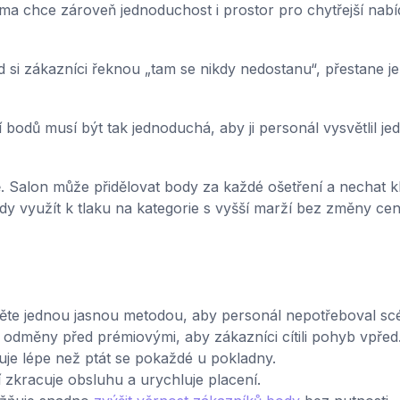
firma chce zároveň jednoduchost i prostor pro chytřejší nabí
d si zákazníci řeknou „tam se nikdy nedostanu“, přestane je
bodů musí být tak jednoduchá, aby ji personál vysvětlil je
 Salon může přidělovat body za každé ošetření a nechat kl
dy využít k tlaku na kategorie s vyšší marží bez změny ce
te jednou jasnou metodou, aby personál nepotřeboval scé
odměny před prémiovými, aby zákazníci cítili pohyb vpřed
guje lépe než ptát se pokaždé u pokladny.
zkracuje obsluhu a urychluje placení.