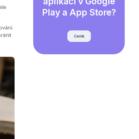
aplikaci v Google
ile
Play a App Store?
ování.
ránit
Ceník