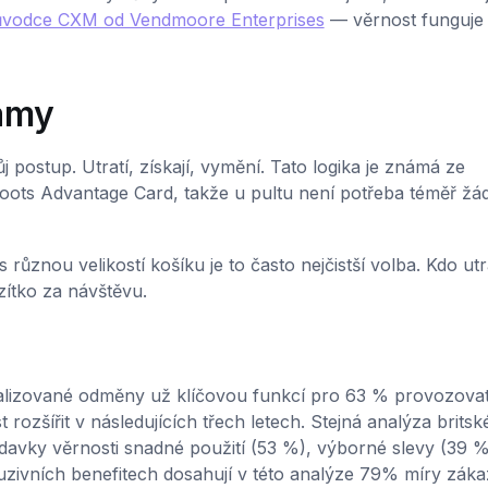
ůvodce CXM od Vendmoore Enterprises
— věrnost funguje
ramy
 postup. Utratí, získají, vymění. Tato logika je známá ze
ots Advantage Card, takže u pultu není potřeba téměř žá
znou velikostí košíku je to často nejčistší volba. Kdo utr
azítko za návštěvu.
alizované odměny už klíčovou funkcí pro 63 % provozovat
ozšířit v následujících třech letech. Stejná analýza brits
adavky věrnosti snadné použití (53 %), výborné slevy (39 %
zivních benefitech dosahují v této analýze 79% míry záka