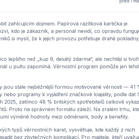
před 1 m
it zahlcujícím dojmem. Papírová razítková kartička je
ozví, kdo je zákazník, a personál nevidí, co opravdu funguj
dniků si myslí, že k jejich provozu potřebuje drahé pokladny
ěco lepšího než „kup 9, desátý zdarma“, ale nechtějí si tvoři
sonál u pultu zapomíná. Věrnostní program pomůže jen tehd
arty jsou stále nejběžnější formou motivované věrnosti — 41
ty nebo programy k vyjádření značkové loajality, podle dat
2025, zatímco 48 % britských spotřebitelů celkově vykaz
tů. Proto na správném formátu záleží. Na zralém trhu, kt
zumí výměně hodnoty mezi odměnami, body a benefity.
ých typů věrnostních karet, vysvětluje, kde každý z nich
sadit bez zbytečných komplikací. Pro majitele, kteří uvažuj