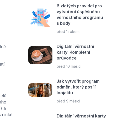
6 zlatých pravidel pro
vytvoření úspěšného
věrnostního programu
s body
před 1 rokem
Digitální věrnostní
dné
karty: Kompletní
průvodce
atí
před 10 měsíci
Jak vytvořit program
odměn, který posílí
loajalitu
elů
před 9 měsíci
kého
) a
znické
Digitální věrnostní karty