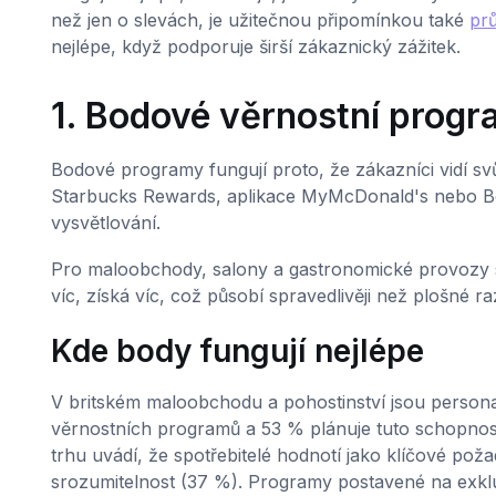
než jen o slevách, je užitečnou připomínkou také
pr
nejlépe, když podporuje širší zákaznický zážitek.
1. Bodové věrnostní prog
Bodové programy fungují proto, že zákazníci vidí svůj
Starbucks Rewards, aplikace MyMcDonald's nebo Bo
vysvětlování.
Pro maloobchody, salony a gastronomické provozy s rů
víc, získá víc, což působí spravedlivěji než plošné r
Kde body fungují nejlépe
V britském maloobchodu a pohostinství jsou person
věrnostních programů a 53 % plánuje tuto schopnost r
trhu uvádí, že spotřebitelé hodnotí jako klíčové pož
srozumitelnost (37 %). Programy postavené na exklu