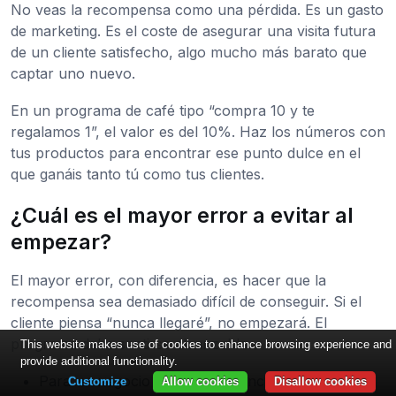
No veas la recompensa como una pérdida. Es un gasto
de marketing. Es el coste de asegurar una visita futura
de un cliente satisfecho, algo mucho más barato que
captar uno nuevo.
En un programa de café tipo “compra 10 y te
regalamos 1”, el valor es del 10%. Haz los números con
tus productos para encontrar ese punto dulce en el
que ganáis tanto tú como tus clientes.
¿Cuál es el mayor error a evitar al
empezar?
El mayor error, con diferencia, es hacer que la
recompensa sea demasiado difícil de conseguir. Si el
cliente piensa “nunca llegaré”, no empezará. El
programa debe sentirse alcanzable.
This website makes use of cookies to enhance browsing experience and
provide additional functionality.
Para un negocio de alta frecuencia (clientes
Customize
Allow cookies
Disallow cookies