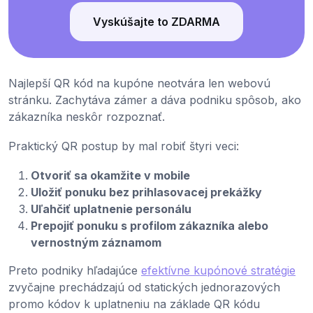
Vyskúšajte to ZDARMA
Najlepší QR kód na kupóne neotvára len webovú
stránku. Zachytáva zámer a dáva podniku spôsob, ako
zákazníka neskôr rozpoznať.
Praktický QR postup by mal robiť štyri veci:
Otvoriť sa okamžite v mobile
Uložiť ponuku bez prihlasovacej prekážky
Uľahčiť uplatnenie personálu
Prepojiť ponuku s profilom zákazníka alebo
vernostným záznamom
Preto podniky hľadajúce
efektívne kupónové stratégie
zvyčajne prechádzajú od statických jednorazových
promo kódov k uplatneniu na základe QR kódu