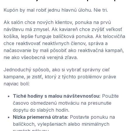
Kupón by mal robiť jednu hlavnú úlohu. Nie tri.
Ak salón chce nových klientov, ponuka na prvú
návštevu má zmysel. Ak kaviareň chce zvýšiť veľkosť
košíka, lepšie funguje balíčková ponuka. Ak telocvičňa
chce reaktivovať neaktívnych členov, správa a
načasovanie by mali pôsobiť ako reaktivačná kampaň,
nie ako všeobecná verejná zľava.
Jednoduchý spôsob, ako si vybrať správny cieľ
kampane, je zistiť, ktorý z týchto problémov práve
najviac bolí:
Tiché hodiny s malou návštevnosťou:
Použite
časovo obmedzenú motiváciu na presunutie
dopytu do slabých hodín.
Nízka priemerná útrata:
Postavte ponuku na
balíčkoch, vylepšeniach alebo minimálnych
sumách nákupu.