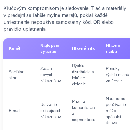
Kľúčovým kompromisom je sledovanie. Tlač a materiály
v predajni sa ľahšie mylne merajú, pokiaľ každé
umiestnenie nepoužíva samostatný kód, QR alebo
pravidlo uplatnenia.
Najlepšie
Hlavné
Kanál
Hlavná sila
využitie
riziko
Rýchla
Zásah
Ponuky
Sociálne
distribúcia a
nových
rýchlo miznú
siete
lokálne
zákazníkov
vo feede
cielenie
Nadmerné
Priama
Udržanie
používanie
komunikácia
E-mail
existujúcich
môže
a
zákazníkov
spôsobiť
segmentácia
únavu