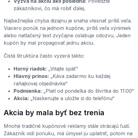
Výzva na akciu ako posledná:
Povedzte
zákazníkovi, čo má robiť ďalej.
Najbežnejšia chyba dizajnu je snaha vtesnať príliš veľa.
Viacero ponúk na jednom kupóne, príliš veľa výnimiek
alebo natlačený text zvyčajne oslabuje odozvu. Jeden
kupón by mal propagovať jednu akciu.
Čistá štruktúra často vyzerá takto:
Horný riadok:
„Vitajte späť“
Hlavný prínos:
„Káva zadarmo ku každej
raňajkovej objednávke“
Podmienka:
„Platí od pondelka do štvrtka do 11:00“
Akcia:
„Naskenujte a uložte si do telefónu“
Akcia by mala byť bez trenia
Mnohé tradičné kupónové reklamy stále strácajú ľudí.
Zákazník vidí ponuku, má úmysel ju uplatniť, potom na