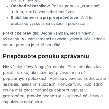
Odchod zákazníkov:
Pošlite ponuku „vráťte sa“
ľuďom, ktorí u vás neboli nedávno.
Slabá konverzia pri prvej návšteve:
Znížte
prekážku vyskúšania uvítacím poukazom.
Praktické pravidlo:
Jedna kampaň, jeden hlavný
výsledok. Ak zamestnanci nevedia vysvetliť účel jednou
vetou, ponuka je príliš neurčitá.
Prispôsobte ponuku správaniu
Nie všetky zľavy fungujú rovnako. Percentuálna zľava
pôsobí široko, ale môže byť plytvaním na už
populárnych položkách. Ponuka s pevnou hodnotou je
jasnejšia, najmä pri službách. Ponuka typu „kúp jedno,
druhé máš zadarmo“ môže dobre fungovať v
gastronómii, pretože podporuje skupinové návštevy a
impulzívne dokúpenie.