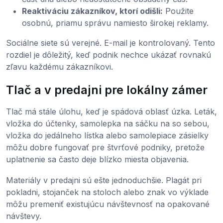
Reaktiváciu zákazníkov, ktorí odišli:
Použite
osobnú, priamu správu namiesto širokej reklamy.
Sociálne siete sú verejné. E-mail je kontrolovaný. Tento
rozdiel je dôležitý, keď podnik nechce ukázať rovnakú
zľavu každému zákazníkovi.
Tlač a v predajni pre lokálny zámer
Tlač má stále úlohu, keď je spádová oblasť úzka. Leták,
vložka do účtenky, samolepka na sáčku na so sebou,
vložka do jedálneho lístka alebo samolepiace zásielky
môžu dobre fungovať pre štvrťové podniky, pretože
uplatnenie sa často deje blízko miesta objavenia.
Materiály v predajni sú ešte jednoduchšie. Plagát pri
pokladni, stojanček na stoloch alebo znak vo výklade
môžu premeniť existujúcu návštevnosť na opakované
návštevy.