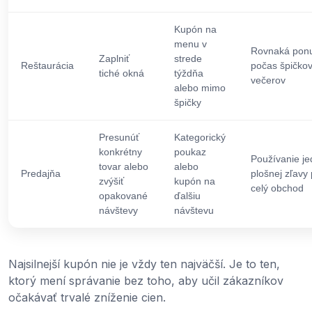
Kupón na
menu v
Rovnaká pon
Zaplniť
strede
Reštaurácia
počas špičko
tiché okná
týždňa
večerov
alebo mimo
špičky
Presunúť
Kategorický
konkrétny
poukaz
Používanie je
tovar alebo
alebo
Predajňa
plošnej zľavy
zvýšiť
kupón na
celý obchod
opakované
ďalšiu
návštevy
návštevu
Najsilnejší kupón nie je vždy ten najväčší. Je to ten,
ktorý mení správanie bez toho, aby učil zákazníkov
očakávať trvalé zníženie cien.