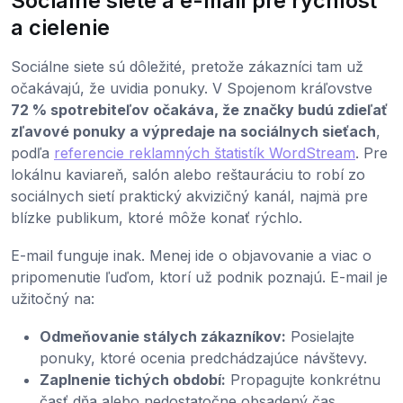
Sociálne siete a e-mail pre rýchlosť
a cielenie
Sociálne siete sú dôležité, pretože zákazníci tam už
očakávajú, že uvidia ponuky. V Spojenom kráľovstve
72 % spotrebiteľov očakáva, že značky budú zdieľať
zľavové ponuky a výpredaje na sociálnych sieťach
,
podľa
referencie reklamných štatistík WordStream
. Pre
lokálnu kaviareň, salón alebo reštauráciu to robí zo
sociálnych sietí praktický akvizičný kanál, najmä pre
blízke publikum, ktoré môže konať rýchlo.
E-mail funguje inak. Menej ide o objavovanie a viac o
pripomenutie ľuďom, ktorí už podnik poznajú. E-mail je
užitočný na:
Odmeňovanie stálych zákazníkov:
Posielajte
ponuky, ktoré ocenia predchádzajúce návštevy.
Zaplnenie tichých období:
Propagujte konkrétnu
časť dňa alebo nedostatočne obsadený čas.