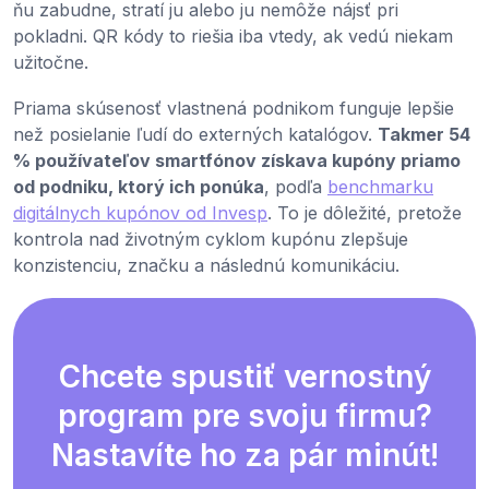
ňu zabudne, stratí ju alebo ju nemôže nájsť pri
pokladni. QR kódy to riešia iba vtedy, ak vedú niekam
užitočne.
Priama skúsenosť vlastnená podnikom funguje lepšie
než posielanie ľudí do externých katalógov.
Takmer 54
% používateľov smartfónov získava kupóny priamo
od podniku, ktorý ich ponúka
, podľa
benchmarku
digitálnych kupónov od Invesp
. To je dôležité, pretože
kontrola nad životným cyklom kupónu zlepšuje
konzistenciu, značku a následnú komunikáciu.
Chcete spustiť vernostný
program pre svoju firmu?
Nastavíte ho za pár minút!