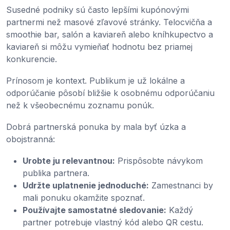
Susedné podniky sú často lepšími kupónovými
partnermi než masové zľavové stránky. Telocvičňa a
smoothie bar, salón a kaviareň alebo kníhkupectvo a
kaviareň si môžu vymieňať hodnotu bez priamej
konkurencie.
Prínosom je kontext. Publikum je už lokálne a
odporúčanie pôsobí bližšie k osobnému odporúčaniu
než k všeobecnému zoznamu ponúk.
Dobrá partnerská ponuka by mala byť úzka a
obojstranná:
Urobte ju relevantnou:
Prispôsobte návykom
publika partnera.
Udržte uplatnenie jednoduché:
Zamestnanci by
mali ponuku okamžite spoznať.
Používajte samostatné sledovanie:
Každý
partner potrebuje vlastný kód alebo QR cestu.