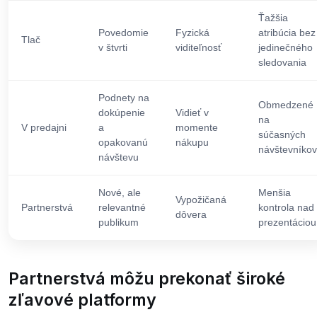
Ťažšia
Povedomie
Fyzická
atribúcia bez
Tlač
v štvrti
viditeľnosť
jedinečného
sledovania
Podnety na
Obmedzené
dokúpenie
Vidieť v
na
V predajni
a
momente
súčasných
opakovanú
nákupu
návštevníkov
návštevu
Nové, ale
Menšia
Vypožičaná
Partnerstvá
relevantné
kontrola nad
dôvera
publikum
prezentáciou
Partnerstvá môžu prekonať široké
zľavové platformy