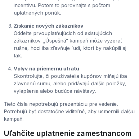
incentívu. Potom to porovnajte s počtom
uplatnených ponúk.
Získanie nových zákazníkov
Oddeľte prvouplatňujúcich od existujúcich
zákazníkov. „Úspešná“ kampaň môže vyzerať
rušne, hoci iba zľavňuje ľudí, ktorí by nakúpili aj
tak.
Vplyv na priemernú útratu
Skontrolujte, či používatelia kupónov míňajú iba
zľavnenú sumu, alebo pridávajú ďalšie položky,
vylepšenia alebo budúce návštevy.
Tieto čísla nepotrebujú prezentáciu pre vedenie.
Potrebujú byť dostatočne viditeľné, aby usmernili ďalšiu
kampaň.
Uľahčite uplatnenie zamestnancom