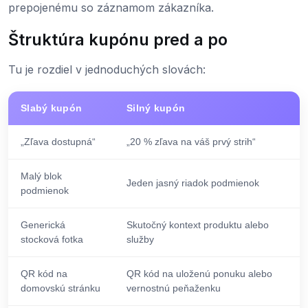
prepojenému so záznamom zákazníka.
Štruktúra kupónu pred a po
Tu je rozdiel v jednoduchých slovách:
Slabý kupón
Silný kupón
„Zľava dostupná“
„20 % zľava na váš prvý strih“
Malý blok
Jeden jasný riadok podmienok
podmienok
Generická
Skutočný kontext produktu alebo
stocková fotka
služby
QR kód na
QR kód na uloženú ponuku alebo
domovskú stránku
vernostnú peňaženku