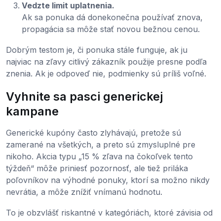
Vedzte limit uplatnenia.
Ak sa ponuka dá donekonečna používať znova,
propagácia sa môže stať novou bežnou cenou.
Dobrým testom je, či ponuka stále funguje, ak ju
najviac na zľavy citlivý zákazník použije presne podľa
znenia. Ak je odpoveď nie, podmienky sú príliš voľné.
Vyhnite sa pasci generickej
kampane
Generické kupóny často zlyhávajú, pretože sú
zamerané na všetkých, a preto sú zmysluplné pre
nikoho. Akcia typu „15 % zľava na čokoľvek tento
týždeň“ môže priniesť pozornosť, ale tiež priláka
poľovníkov na výhodné ponuky, ktorí sa možno nikdy
nevrátia, a môže znížiť vnímanú hodnotu.
To je obzvlášť riskantné v kategóriách, ktoré závisia od