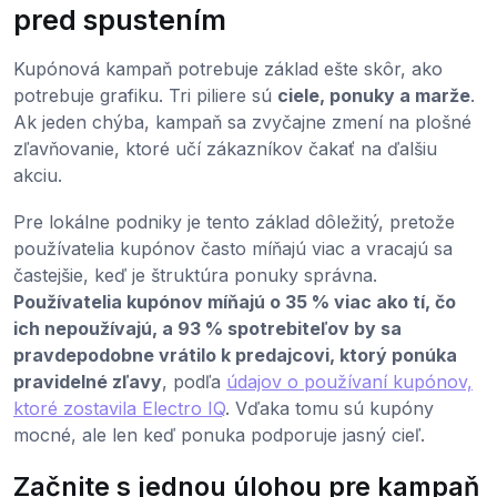
pred spustením
Kupónová kampaň potrebuje základ ešte skôr, ako
potrebuje grafiku. Tri piliere sú
ciele, ponuky a marže
.
Ak jeden chýba, kampaň sa zvyčajne zmení na plošné
zľavňovanie, ktoré učí zákazníkov čakať na ďalšiu
akciu.
Pre lokálne podniky je tento základ dôležitý, pretože
používatelia kupónov často míňajú viac a vracajú sa
častejšie, keď je štruktúra ponuky správna.
Používatelia kupónov míňajú o 35 % viac ako tí, čo
ich nepoužívajú, a 93 % spotrebiteľov by sa
pravdepodobne vrátilo k predajcovi, ktorý ponúka
pravidelné zľavy
, podľa
údajov o používaní kupónov,
ktoré zostavila Electro IQ
. Vďaka tomu sú kupóny
mocné, ale len keď ponuka podporuje jasný cieľ.
Začnite s jednou úlohou pre kampaň