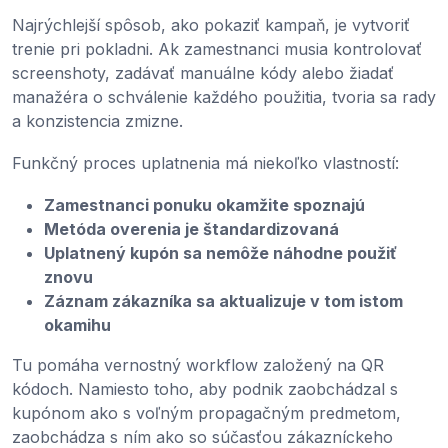
Najrýchlejší spôsob, ako pokaziť kampaň, je vytvoriť
trenie pri pokladni. Ak zamestnanci musia kontrolovať
screenshoty, zadávať manuálne kódy alebo žiadať
manažéra o schválenie každého použitia, tvoria sa rady
a konzistencia zmizne.
Funkčný proces uplatnenia má niekoľko vlastností:
Zamestnanci ponuku okamžite spoznajú
Metóda overenia je štandardizovaná
Uplatnený kupón sa nemôže náhodne použiť
znovu
Záznam zákazníka sa aktualizuje v tom istom
okamihu
Tu pomáha vernostný workflow založený na QR
kódoch. Namiesto toho, aby podnik zaobchádzal s
kupónom ako s voľným propagačným predmetom,
zaobchádza s ním ako so súčasťou zákazníckeho