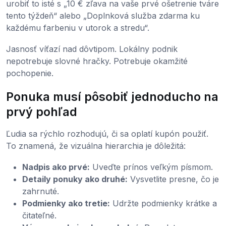
urobiť to isté s „10 € zľava na vaše prvé ošetrenie tváre
tento týždeň“ alebo „Doplnková služba zdarma ku
každému farbeniu v utorok a stredu“.
Jasnosť víťazí nad dôvtipom. Lokálny podnik
nepotrebuje slovné hračky. Potrebuje okamžité
pochopenie.
Ponuka musí pôsobiť jednoducho na
prvý pohľad
Ľudia sa rýchlo rozhodujú, či sa oplatí kupón použiť.
To znamená, že vizuálna hierarchia je dôležitá:
Nadpis ako prvé:
Uveďte prínos veľkým písmom.
Detaily ponuky ako druhé:
Vysvetlite presne, čo je
zahrnuté.
Podmienky ako tretie:
Udržte podmienky krátke a
čitateľné.