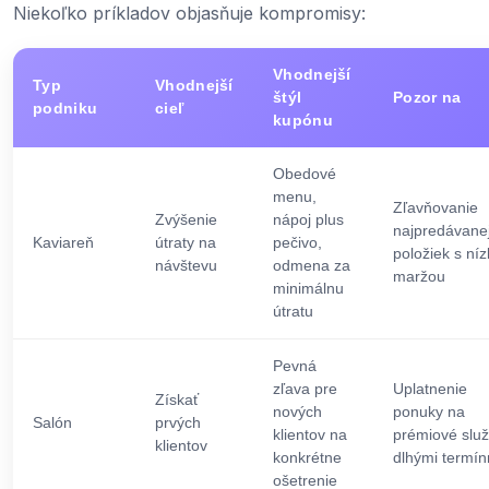
Niekoľko príkladov objasňuje kompromisy:
Vhodnejší
Typ
Vhodnejší
štýl
Pozor na
podniku
cieľ
kupónu
Obedové
menu,
Zľavňovanie
Zvýšenie
nápoj plus
najpredávane
Kaviareň
útraty na
pečivo,
položiek s ní
návštevu
odmena za
maržou
minimálnu
útratu
Pevná
zľava pre
Uplatnenie
Získať
nových
ponuky na
Salón
prvých
klientov na
prémiové služ
klientov
konkrétne
dlhými termín
ošetrenie