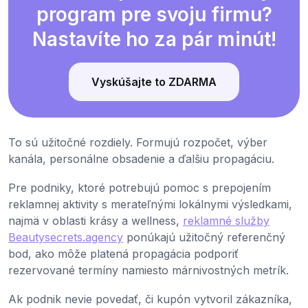
program pre svoju firmu?
Nastavíte ho za pár minút!
Vyskúšajte to ZDARMA
To sú užitočné rozdiely. Formujú rozpočet, výber
kanála, personálne obsadenie a ďalšiu propagáciu.
Pre podniky, ktoré potrebujú pomoc s prepojením
reklamnej aktivity s merateľnými lokálnymi výsledkami,
najmä v oblasti krásy a wellness,
reklamné služby
Beautysecrets.agency
ponúkajú užitočný referenčný
bod, ako môže platená propagácia podporiť
rezervované termíny namiesto márnivostných metrík.
Ak podnik nevie povedať, či kupón vytvoril zákazníka,