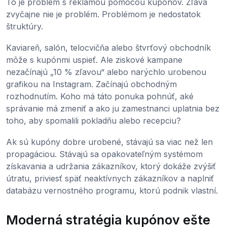
To je problém s reklamou pomocou kupónov. Zľava
zvyčajne nie je problém. Problémom je nedostatok
štruktúry.
Kaviareň, salón, telocvičňa alebo štvrťový obchodník
môže s kupónmi uspieť. Ale ziskové kampane
nezačínajú „10 % zľavou“ alebo narýchlo urobenou
grafikou na Instagram. Začínajú obchodným
rozhodnutím. Koho má táto ponuka pohnúť, aké
správanie má zmeniť a ako ju zamestnanci uplatnia bez
toho, aby spomalili pokladňu alebo recepciu?
Ak sú kupóny dobre urobené, stávajú sa viac než len
propagáciou. Stávajú sa opakovateľným systémom
získavania a udržania zákazníkov, ktorý dokáže zvýšiť
útratu, priviesť späť neaktívnych zákazníkov a naplniť
databázu vernostného programu, ktorú podnik vlastní.
Moderná stratégia kupónov ešte