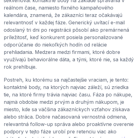
sekvenovať kontaktné body na základe správania v
reálnom čase, namiesto fixného kampaňového
kalendára, znamená, že zákazníci teraz očakávajú
relevantnosť v každej fáze. Generický uvítací e-mail
odoslaný tri dni po registrácii pôsobí ako premárnená
príležitosť, keď konkurent posiela personalizované
odporúčanie do niekoľkých hodín od relácie
prehliadania. Medzera medzi firmami, ktoré dobre
využívajú behaviorálne dáta, a tými, ktoré nie, sa každý
rok prehlbuje.
Postreh, ku ktorému sa najčastejšie vraciam, je tento:
kontaktné body, na ktorých najviac záleží, sú zriedka
tie, na ktoré firmy trávia najviac času. Fáza po nákupe,
najmä obdobie medzi prvým a druhým nákupom, je
miesto, kde sa väčšina zákazníckych vzťahov získava
alebo stráca. Dobre načasovaná vernostná odmena,
relevantná follow-up správa alebo proaktívne overenie
podpory v tejto fáze urobí pre retenciu viac ako