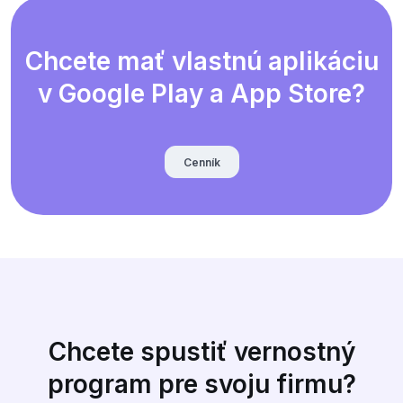
Chcete mať vlastnú aplikáciu
v Google Play a App Store?
Cenník
Chcete spustiť vernostný
program pre svoju firmu?