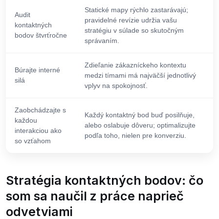
Statické mapy rýchlo zastarávajú;
Audit
pravidelné revízie udržia vašu
kontaktných
stratégiu v súlade so skutočným
bodov štvrťročne
správaním.
Zdieľanie zákazníckeho kontextu
Búrajte interné
medzi tímami má najväčší jednotlivý
silá
vplyv na spokojnosť.
Zaobchádzajte s
Každý kontaktný bod buď posilňuje,
každou
alebo oslabuje dôveru; optimalizujte
interakciou ako
podľa toho, nielen pre konverziu.
so vzťahom
Stratégia kontaktných bodov: čo
som sa naučil z práce naprieč
odvetviami