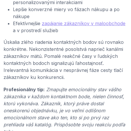
personalizovanými interakciami
Lepšie konverzné miery vo fázach nákupu a po
nákupe
Efektívnejšie
zapájanie zákazníkov v maloobchode
a v prostredí služieb
Úskalia zlého riadenia kontaktných bodov sú rovnako
konkrétne. Nekonzistentné posolstvá naprieč kanálmi
zákazníkov mätú. Pomalé reakčné časy v ľudských
kontaktných bodoch signalizujú ľahostajnosť.
Irelevantná komunikácia v nesprávnej fáze cesty tlačí
zákazníkov ku konkurencii.
Profesionálny tip:
Zmapujte emocionálny stav vášho
zákazníka v každom kontaktnom bode, nielen činnosť,
ktorú vykonáva. Zákazník, ktorý práve dostal
oneskorenú objednávku, je vo veľmi odlišnom
emocionálnom stave ako ten, kto si po prvý raz
prehliada váš katalóg. Prispôsobte svoju reakciu podľa