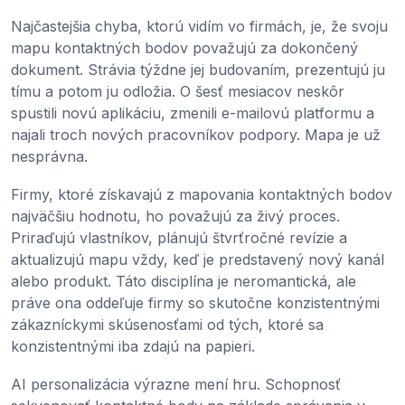
Najčastejšia chyba, ktorú vidím vo firmách, je, že svoju
mapu kontaktných bodov považujú za dokončený
dokument. Strávia týždne jej budovaním, prezentujú ju
tímu a potom ju odložia. O šesť mesiacov neskôr
spustili novú aplikáciu, zmenili e-mailovú platformu a
najali troch nových pracovníkov podpory. Mapa je už
nesprávna.
Firmy, ktoré získavajú z mapovania kontaktných bodov
najväčšiu hodnotu, ho považujú za živý proces.
Priraďujú vlastníkov, plánujú štvrťročné revízie a
aktualizujú mapu vždy, keď je predstavený nový kanál
alebo produkt. Táto disciplína je neromantická, ale
práve ona oddeľuje firmy so skutočne konzistentnými
zákazníckymi skúsenosťami od tých, ktoré sa
konzistentnými iba zdajú na papieri.
AI personalizácia výrazne mení hru. Schopnosť