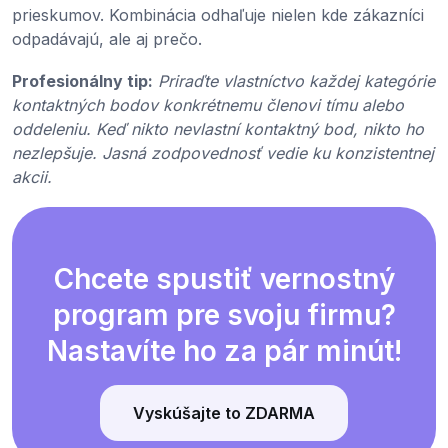
prieskumov. Kombinácia odhaľuje nielen kde zákazníci
odpadávajú, ale aj prečo.
Profesionálny tip:
Priraďte vlastníctvo každej kategórie
kontaktných bodov konkrétnemu členovi tímu alebo
oddeleniu. Keď nikto nevlastní kontaktný bod, nikto ho
nezlepšuje. Jasná zodpovednosť vedie ku konzistentnej
akcii.
Chcete spustiť vernostný
program pre svoju firmu?
Nastavíte ho za pár minút!
Vyskúšajte to ZDARMA