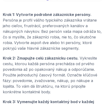
Krok 1: Vytvorte podrobné zákaznícke persóny.
Persóna je profil vášho typického zákazníka vrátane
jeho cieľov, frustrácií, preferovaných kanálov a
nákupných návykov. Bez persón vaša mapa odráža to,
čo si myslíte, že zákazníci robia, nie to, čo skutočne
robia. Vytvorte aspoň dve alebo tri persóny, ktoré
pokryjú vaše hlavné zákaznícke segmenty.
Krok 2: Zmapujte celú zákaznícku cestu.
Vykreslite
cestu, ktorou každá persóna prechádza od prvého
povedomia až po opakovaný nákup a odporúčanie.
Použite jednoduchý časový formát. Označte kľúčové
fázy: povedomie, zvažovanie, nákup, po nákupe a
lojalita. To vám dá štruktúru, na ktorú pripojíte
konkrétne kontaktné body.
Krok 3: Vymenujte každý kontaktný bod v každej