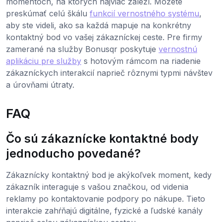
momentoch, na ktorých najviac záleží. Môžete
preskúmať celú škálu
funkcií vernostného systému
,
aby ste videli, ako sa každá mapuje na konkrétny
kontaktný bod vo vašej zákazníckej ceste. Pre firmy
zamerané na služby Bonusqr poskytuje
vernostnú
aplikáciu pre služby
s hotovým rámcom na riadenie
zákazníckych interakcií naprieč rôznymi typmi návštev
a úrovňami útraty.
FAQ
Čo sú zákaznícke kontaktné body
jednoducho povedané?
Zákaznícky kontaktný bod je akýkoľvek moment, kedy
zákazník interaguje s vašou značkou, od videnia
reklamy po kontaktovanie podpory po nákupe. Tieto
interakcie zahŕňajú digitálne, fyzické a ľudské kanály