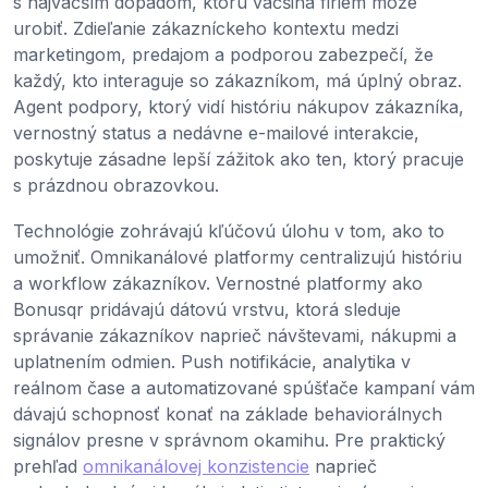
s najväčším dopadom, ktorú väčšina firiem môže
urobiť. Zdieľanie zákazníckeho kontextu medzi
marketingom, predajom a podporou zabezpečí, že
každý, kto interaguje so zákazníkom, má úplný obraz.
Agent podpory, ktorý vidí históriu nákupov zákazníka,
vernostný status a nedávne e-mailové interakcie,
poskytuje zásadne lepší zážitok ako ten, ktorý pracuje
s prázdnou obrazovkou.
Technológie zohrávajú kľúčovú úlohu v tom, ako to
umožniť. Omnikanálové platformy centralizujú históriu
a workflow zákazníkov. Vernostné platformy ako
Bonusqr pridávajú dátovú vrstvu, ktorá sleduje
správanie zákazníkov naprieč návštevami, nákupmi a
uplatnením odmien. Push notifikácie, analytika v
reálnom čase a automatizované spúšťače kampaní vám
dávajú schopnosť konať na základe behaviorálnych
signálov presne v správnom okamihu. Pre praktický
prehľad
omnikanálovej konzistencie
naprieč