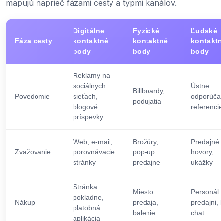
mapujú naprieč fázami cesty a typmi kanálov.
Digitálne
Fyzické
Ľudské
Fáza cesty
kontaktné
kontaktné
kontakt
body
body
body
Reklamy na
sociálnych
Ústne
Billboardy,
Povedomie
sieťach,
odporúča
podujatia
blogové
referenci
príspevky
Web, e-mail,
Brožúry,
Predajné
Zvažovanie
porovnávacie
pop-up
hovory,
stránky
predajne
ukážky
Stránka
Miesto
Personál 
pokladne,
Nákup
predaja,
predajni, 
platobná
balenie
chat
aplikácia