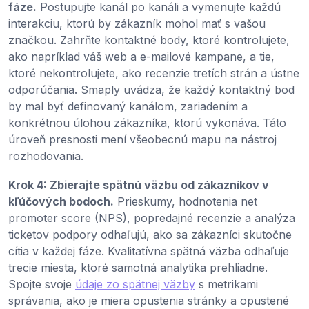
fáze.
Postupujte kanál po kanáli a vymenujte každú
interakciu, ktorú by zákazník mohol mať s vašou
značkou. Zahrňte kontaktné body, ktoré kontrolujete,
ako napríklad váš web a e-mailové kampane, a tie,
ktoré nekontrolujete, ako recenzie tretích strán a ústne
odporúčania. Smaply uvádza, že každý kontaktný bod
by mal byť definovaný kanálom, zariadením a
konkrétnou úlohou zákazníka, ktorú vykonáva. Táto
úroveň presnosti mení všeobecnú mapu na nástroj
rozhodovania.
Krok 4: Zbierajte spätnú väzbu od zákazníkov v
kľúčových bodoch.
Prieskumy, hodnotenia net
promoter score (NPS), popredajné recenzie a analýza
ticketov podpory odhaľujú, ako sa zákazníci skutočne
cítia v každej fáze. Kvalitatívna spätná väzba odhaľuje
trecie miesta, ktoré samotná analytika prehliadne.
Spojte svoje
údaje zo spätnej väzby
s metrikami
správania, ako je miera opustenia stránky a opustené