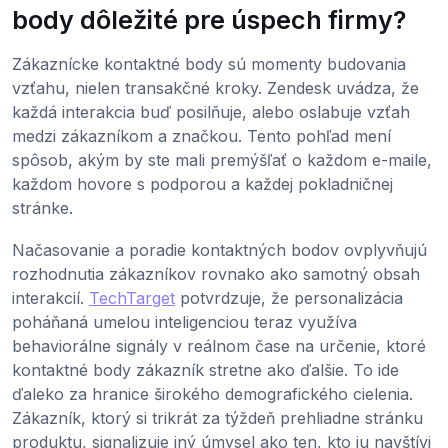
body dôležité pre úspech firmy?
Zákaznícke kontaktné body sú momenty budovania
vzťahu, nielen transakčné kroky. Zendesk uvádza, že
každá interakcia buď posilňuje, alebo oslabuje vzťah
medzi zákazníkom a značkou. Tento pohľad mení
spôsob, akým by ste mali premýšľať o každom e-maile,
každom hovore s podporou a každej pokladničnej
stránke.
Načasovanie a poradie kontaktných bodov ovplyvňujú
rozhodnutia zákazníkov rovnako ako samotný obsah
interakcií.
TechTarget
potvrdzuje, že personalizácia
poháňaná umelou inteligenciou teraz využíva
behaviorálne signály v reálnom čase na určenie, ktoré
kontaktné body zákazník stretne ako ďalšie. To ide
ďaleko za hranice širokého demografického cielenia.
Zákazník, ktorý si trikrát za týždeň prehliadne stránku
produktu, signalizuje iný úmysel ako ten, kto ju navštívi