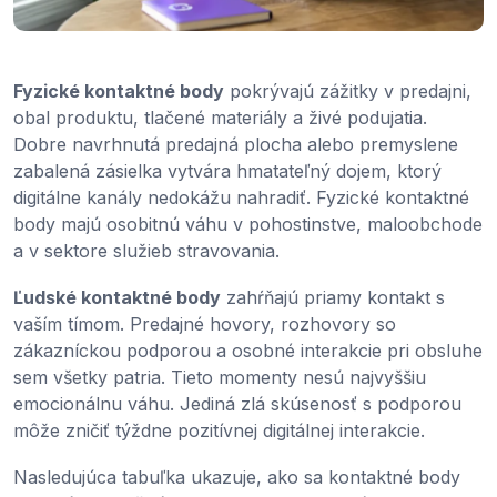
Fyzické kontaktné body
pokrývajú zážitky v predajni,
obal produktu, tlačené materiály a živé podujatia.
Dobre navrhnutá predajná plocha alebo premyslene
zabalená zásielka vytvára hmatateľný dojem, ktorý
digitálne kanály nedokážu nahradiť. Fyzické kontaktné
body majú osobitnú váhu v pohostinstve, maloobchode
a v sektore služieb stravovania.
Ľudské kontaktné body
zahŕňajú priamy kontakt s
vaším tímom. Predajné hovory, rozhovory so
zákazníckou podporou a osobné interakcie pri obsluhe
sem všetky patria. Tieto momenty nesú najvyššiu
emocionálnu váhu. Jediná zlá skúsenosť s podporou
môže zničiť týždne pozitívnej digitálnej interakcie.
Nasledujúca tabuľka ukazuje, ako sa kontaktné body