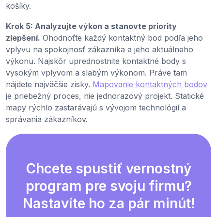
košíky.
Krok 5: Analyzujte výkon a stanovte priority
zlepšení.
Ohodnoťte každý kontaktný bod podľa jeho
vplyvu na spokojnosť zákazníka a jeho aktuálneho
výkonu. Najskôr uprednostnite kontaktné body s
vysokým vplyvom a slabým výkonom. Práve tam
nájdete najväčšie zisky.
Mapovanie kontaktných bodov
je priebežný proces, nie jednorazový projekt. Statické
mapy rýchlo zastarávajú s vývojom technológií a
správania zákazníkov.
Chcete spustiť vernostný
program pre svoju firmu?
Nastavíte ho za pár minút!