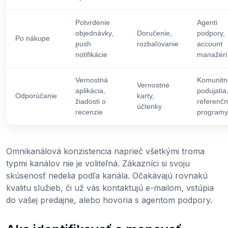
Potvrdenie
Agenti
objednávky,
Doručenie,
podpory,
Po nákupe
push
rozbaľovanie
account
notifikácie
manažéri
Vernostná
Komunitn
Vernostné
aplikácia,
podujatia
Odporúčanie
karty,
žiadosti o
referenč
účtenky
recenzie
programy
Omnikanálová konzistencia naprieč všetkými troma
typmi kanálov nie je voliteľná. Zákazníci si svoju
skúsenosť nedelia podľa kanála. Očakávajú rovnakú
kvalitu služieb, či už vás kontaktujú e-mailom, vstúpia
do vašej predajne, alebo hovoria s agentom podpory.