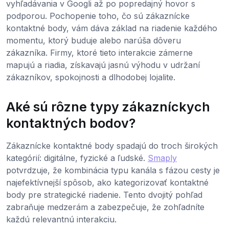
vyhľadávania v Googli až po popredajný hovor s
podporou. Pochopenie toho, čo sú zákaznícke
kontaktné body, vám dáva základ na riadenie každého
momentu, ktorý buduje alebo narúša dôveru
zákazníka. Firmy, ktoré tieto interakcie zámerne
mapujú a riadia, získavajú jasnú výhodu v udržaní
zákazníkov, spokojnosti a dlhodobej lojalite.
Aké sú rôzne typy zákazníckych
kontaktných bodov?
Zákaznícke kontaktné body spadajú do troch širokých
kategórií: digitálne, fyzické a ľudské.
Smaply
potvrdzuje, že kombinácia typu kanála s fázou cesty je
najefektívnejší spôsob, ako kategorizovať kontaktné
body pre strategické riadenie. Tento dvojitý pohľad
zabraňuje medzerám a zabezpečuje, že zohľadníte
každú relevantnú interakciu.