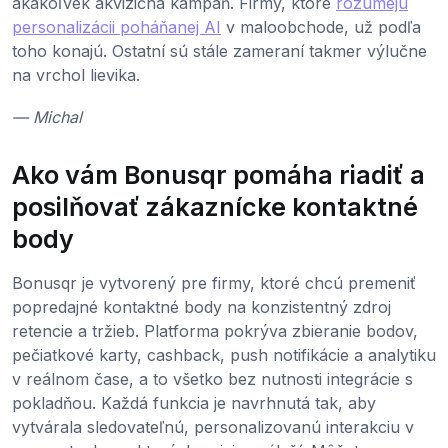
akákoľvek akvizičná kampaň. Firmy, ktoré
rozumejú
personalizácii poháňanej AI
v maloobchode, už podľa
toho konajú. Ostatní sú stále zameraní takmer výlučne
na vrchol lievika.
— Michal
Ako vám Bonusqr pomáha riadiť a
posilňovať zákaznícke kontaktné
body
Bonusqr je vytvorený pre firmy, ktoré chcú premeniť
popredajné kontaktné body na konzistentný zdroj
retencie a tržieb. Platforma pokrýva zbieranie bodov,
pečiatkové karty, cashback, push notifikácie a analytiku
v reálnom čase, a to všetko bez nutnosti integrácie s
pokladňou. Každá funkcia je navrhnutá tak, aby
vytvárala sledovateľnú, personalizovanú interakciu v