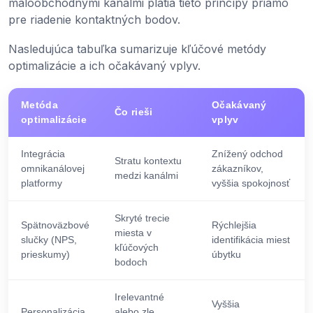
maloobchodnými kanálmi platia tieto princípy priamo
pre riadenie kontaktných bodov.
Nasledujúca tabuľka sumarizuje kľúčové metódy
optimalizácie a ich očakávaný vplyv.
Metóda
Očakávaný
Čo rieši
optimalizácie
vplyv
Integrácia
Znížený odchod
Stratu kontextu
omnikanálovej
zákazníkov,
medzi kanálmi
platformy
vyššia spokojnosť
Skryté trecie
Spätnoväzbové
Rýchlejšia
miesta v
slučky (NPS,
identifikácia miest
kľúčových
prieskumy)
úbytku
bodoch
Irelevantné
Vyššia
Personalizácia
alebo zle