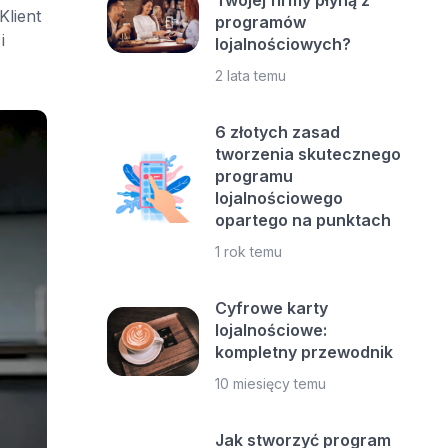
Twojej firmy płyną z
Klient
programów
i
lojalnościowych?
2 lata temu
6 złotych zasad
tworzenia skutecznego
programu
lojalnościowego
opartego na punktach
1 rok temu
Cyfrowe karty
lojalnościowe:
kompletny przewodnik
10 miesięcy temu
Jak stworzyć program