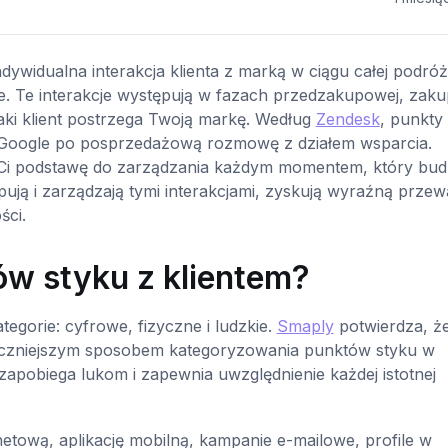
ndywidualna interakcja klienta z marką w ciągu całej podró
kie. Te interakcje występują w fazach przedzakupowej, zak
jaki klient postrzega Twoją markę. Według
Zendesk
, punkty
 Google po posprzedażową rozmowę z działem wsparcia.
e Ci podstawę do zarządzania każdym momentem, który bud
apują i zarządzają tymi interakcjami, zyskują wyraźną prze
ści.
ów styku z klientem?
ategorie: cyfrowe, fizyczne i ludzkie.
Smaply
potwierdza, ż
teczniejszym sposobem kategoryzowania punktów styku w
zapobiega lukom i zapewnia uwzględnienie każdej istotnej
etową, aplikację mobilną, kampanie e-mailowe, profile w