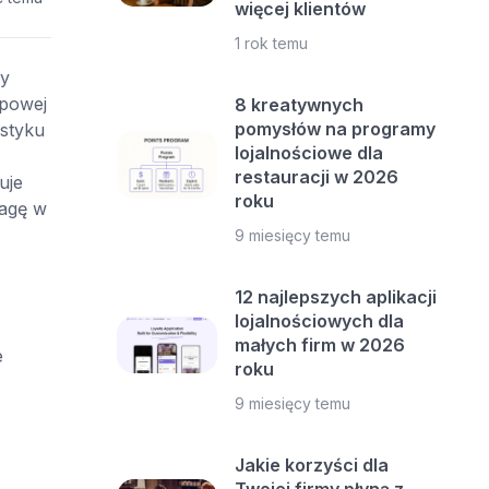
więcej klientów
1 rok temu
ży
upowej
8 kreatywnych
pomysłów na programy
 styku
lojalnościowe dla
restauracji w 2026
uje
roku
wagę w
9 miesięcy temu
12 najlepszych aplikacji
lojalnościowych dla
małych firm w 2026
e
roku
9 miesięcy temu
Jakie korzyści dla