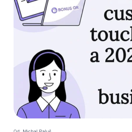
Michal Paluš
Od: