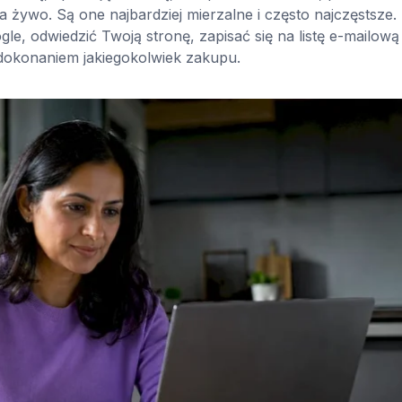
 żywo. Są one najbardziej mierzalne i często najczęstsze. 
, odwiedzić Twoją stronę, zapisać się na listę e-mailową 
dokonaniem jakiegokolwiek zakupu.