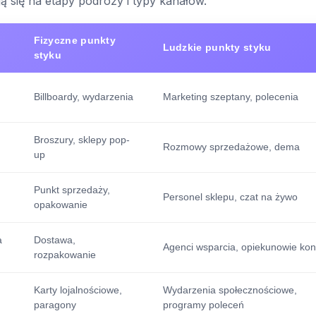
ą się na etapy podróży i typy kanałów.
Fizyczne punkty
Ludzkie punkty styku
styku
Billboardy, wydarzenia
Marketing szeptany, polecenia
Broszury, sklepy pop-
Rozmowy sprzedażowe, dema
up
Punkt sprzedaży,
Personel sklepu, czat na żywo
opakowanie
a
Dostawa,
Agenci wsparcia, opiekunowie kon
rozpakowanie
Karty lojalnościowe,
Wydarzenia społecznościowe,
paragony
programy poleceń