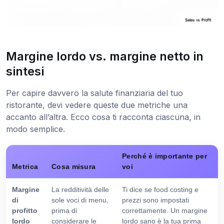
Margine lordo vs. margine netto in
sintesi
Per capire davvero la salute finanziaria del tuo
ristorante, devi vedere queste due metriche una
accanto all’altra. Ecco cosa ti racconta ciascuna, in
modo semplice.
Perché è importante per
Metrica
Cosa misura
voi
Margine
La redditività delle
Ti dice se food costing e
di
sole voci di menu,
prezzi sono impostati
profitto
prima di
correttamente. Un margine
lordo
considerare le
lordo sano è la tua prima