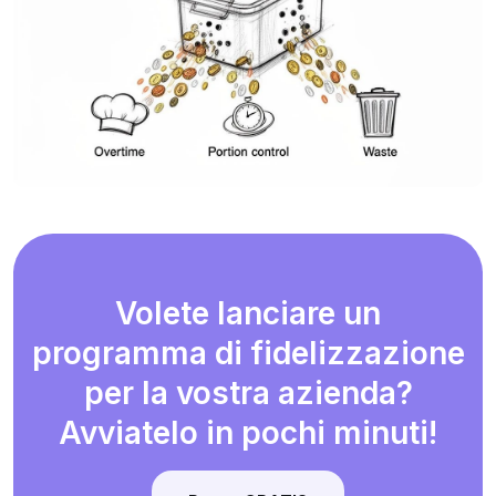
Volete lanciare un
programma di fidelizzazione
per la vostra azienda?
Avviatelo in pochi minuti!