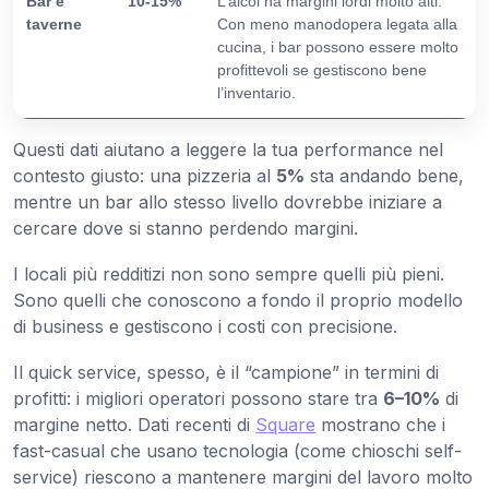
Bar e
10-15%
L’alcol ha margini lordi molto alti.
taverne
Con meno manodopera legata alla
cucina, i bar possono essere molto
profittevoli se gestiscono bene
l’inventario.
Questi dati aiutano a leggere la tua performance nel
contesto giusto: una pizzeria al
5%
sta andando bene,
mentre un bar allo stesso livello dovrebbe iniziare a
cercare dove si stanno perdendo margini.
I locali più redditizi non sono sempre quelli più pieni.
Sono quelli che conoscono a fondo il proprio modello
di business e gestiscono i costi con precisione.
Il quick service, spesso, è il “campione” in termini di
profitti: i migliori operatori possono stare tra
6–10%
di
margine netto. Dati recenti di
Square
mostrano che i
fast-casual che usano tecnologia (come chioschi self-
service) riescono a mantenere margini del lavoro molto