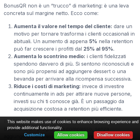
BonusQR non è un “trucco” di marketing: è una leva
concreta sul margine netto. Ecco come:
Aumenta il valore nel tempo del cliente:
dare un
motivo per tornare trasforma i clienti occasionali in
abituali. Un aumento di appena
5%
nella retention
può far crescere i profitti dal
25% al 95%
.
Aumenta lo scontrino medio:
i clienti fidelizzati
spendono davvero di più. Si sentono riconosciuti e
sono più propensi ad aggiungere dessert o una
bevanda per arrivare alla ricompensa successiva.
Riduce i costi di marketing:
invece di investire
continuamente in ads per attirare nuove persone,
investi su chi ti conosce già. È un passaggio da
acquisizione costosa a retention più efficiente.
Il punto di forza di BonusQR è la semplicità: ti dà i
This website makes use of cookies to enhance browsing experience and
provide additional functionality.
benefici di un programma complesso, senza
Customize
Allow cookies
Disallow cookies
aggiungere complessità alle tue giornate. Hai un filo