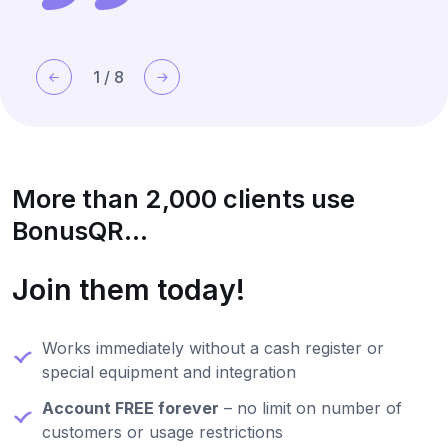
abus, comme c'était le cas avec les
cartes papier. BonusQR nous offre un
moyen moderne et efficace de
1
/
8
récompenser nos clients réguliers.
More than 2,000 clients use
BonusQR...
Join them today!
Works immediately without a cash register or
special equipment and integration
Account FREE forever
– no limit on number of
customers or usage restrictions