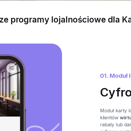
ze programy lojalnościowe dla K
01. Moduł 
Cyfr
Moduł karty l
klientów
wirt
rabaty lub d