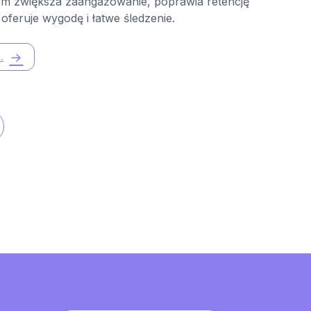
em zwiększa zaangażowanie, poprawia retencję
M
 oferuje wygodę i łatwe śledzenie.
k
.