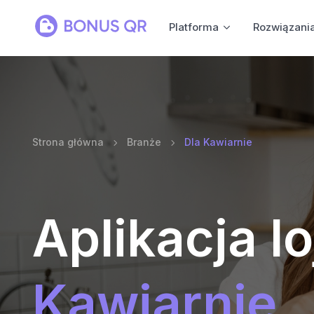
Platforma
Rozwiązani
Strona główna
Branże
Dla Kawiarnie
Aplikacja l
Kawiarnie