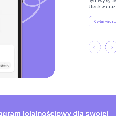
cyfrowy syst
klientów oraz
Czytaj więcej..
gram lojalnościowy dla swojej