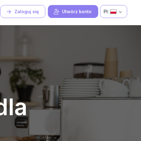
Pl:
Zaloguj się
Utwórz konto
dla