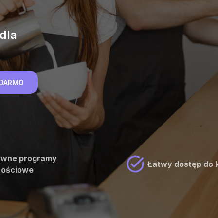
dla
A DARMO
wne programy
Łatwy dostęp do 
lnościowe