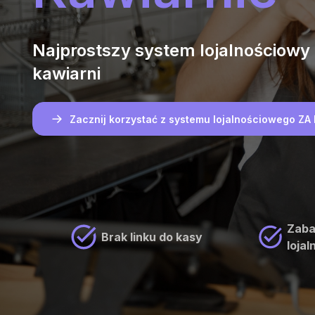
Najprostszy system lojalnościowy 
kawiarni
Zacznij korzystać z systemu lojalnościowego Z
Zaba
Brak linku do kasy
loja