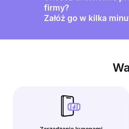
firmy?
Załóż go w kilka minu
Wa