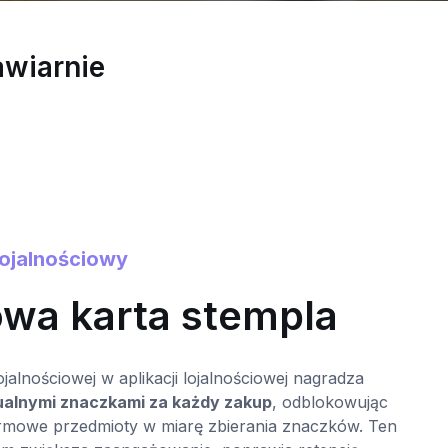
awiarnie
lojalnościowy
0
owa karta stempla
ojalnościowej w aplikacji lojalnościowej nagradza
M
ualnymi znaczkami za każdy zakup
, odblokowując
p
armowe przedmioty w miarę zbierania znaczków. Ten
d