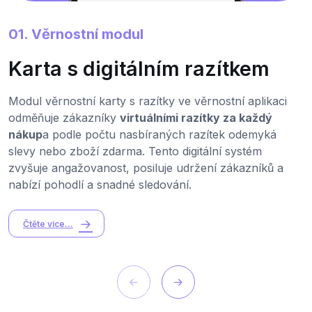
01. Věrnostní modul
Karta s digitálním razítkem
Modul věrnostní karty s razítky ve věrnostní aplikaci
odměňuje zákazníky
virtuálními razítky za každý
nákup
a podle počtu nasbíraných razítek odemyká
slevy nebo zboží zdarma. Tento digitální systém
zvyšuje angažovanost, posiluje udržení zákazníků a
nabízí pohodlí a snadné sledování.
Čtěte více...