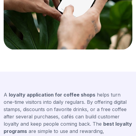
A
loyalty application for coffee shops
helps turn
one-time visitors into daily regulars. By offering digital
stamps, discounts on favorite drinks, or a free coffee
after several purchases, cafés can build customer
loyalty and keep people coming back. The
best loyalty
programs
are simple to use and rewarding,