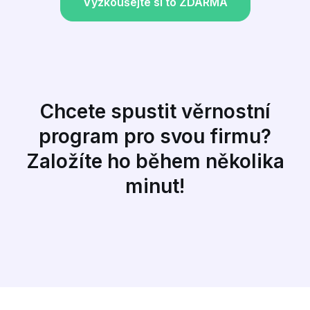
Vyzkoušejte si to ZDARMA
Chcete spustit věrnostní
program pro svou firmu?
Založíte ho během několika
minut!