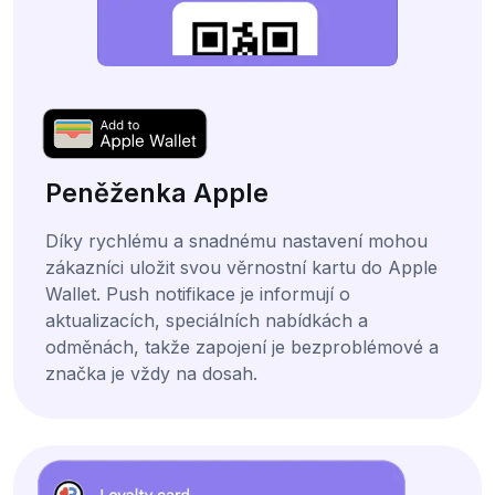
Peněženka Apple
Díky rychlému a snadnému nastavení mohou
zákazníci uložit svou věrnostní kartu do Apple
Wallet. Push notifikace je informují o
aktualizacích, speciálních nabídkách a
odměnách, takže zapojení je bezproblémové a
značka je vždy na dosah.