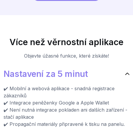
Více než věrnostní aplikace
Objevte úžasné funkce, které získáte!
Nastavení za 5 minut
✔️ Mobilní a webová aplikace - snadná registrace
zákazníků
✔️ Integrace peněženky Google a Apple Wallet
✔️ Není nutná integrace pokladen ani dalších zařízení -
stačí aplikace
✔️ Propagační materiály připravené k tisku na panelu.