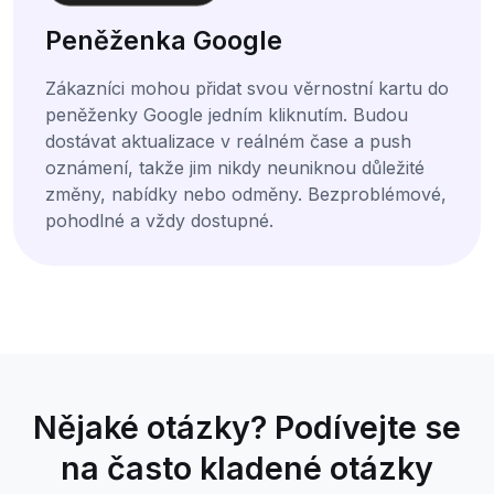
Peněženka Google
Zákazníci mohou přidat svou věrnostní kartu do
peněženky Google jedním kliknutím. Budou
dostávat aktualizace v reálném čase a push
oznámení, takže jim nikdy neuniknou důležité
změny, nabídky nebo odměny. Bezproblémové,
pohodlné a vždy dostupné.
Nějaké otázky? Podívejte se
na často kladené otázky