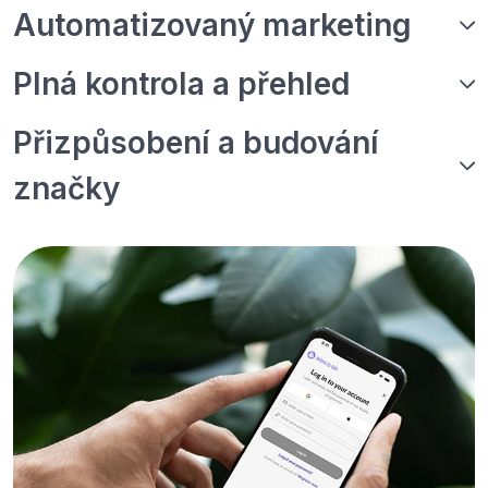
Automatizovaný marketing
Plná kontrola a přehled
Přizpůsobení a budování
značky