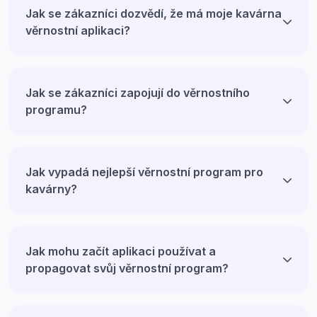
Jak se zákazníci dozvědí, že má moje kavárna
věrnostní aplikaci?
Jak se zákazníci zapojují do věrnostního
programu?
Jak vypadá nejlepší věrnostní program pro
kavárny?
Jak mohu začít aplikaci používat a
propagovat svůj věrnostní program?