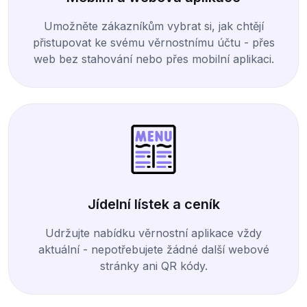
Umožněte zákazníkům vybrat si, jak chtějí
přistupovat ke svému věrnostnímu účtu - přes
web bez stahování nebo přes mobilní aplikaci.
Jídelní lístek a ceník
Udržujte nabídku věrnostní aplikace vždy
aktuální - nepotřebujete žádné další webové
stránky ani QR kódy.