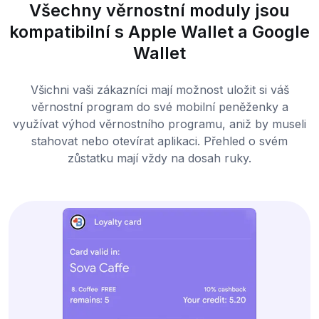
Všechny věrnostní moduly jsou
kompatibilní s Apple Wallet a Google
Wallet
Všichni vaši zákazníci mají možnost uložit si váš
věrnostní program do své mobilní peněženky a
využívat výhod věrnostního programu, aniž by museli
stahovat nebo otevírat aplikaci. Přehled o svém
zůstatku mají vždy na dosah ruky.