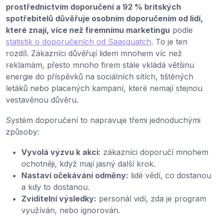
prostřednictvím doporučení a 92 % britských
spotřebitelů důvěřuje osobním doporučením od lidí,
které znají, více než firemnímu marketingu
podle
statistik o doporučeních od Saasquatch
. To je ten
rozdíl. Zákazníci důvěřují lidem mnohem víc než
reklamám, přesto mnoho firem stále vkládá většinu
energie do příspěvků na sociálních sítích, tištěných
letáků nebo placených kampaní, které nemají stejnou
vestavěnou důvěru.
Systém doporučení to napravuje třemi jednoduchými
způsoby:
Vyvolá výzvu k akci:
zákazníci doporučí mnohem
ochotněji, když mají jasný další krok.
Nastaví očekávání odměny:
lidé vědí, co dostanou
a kdy to dostanou.
Zviditelní výsledky:
personál vidí, zda je program
využíván, nebo ignorován.