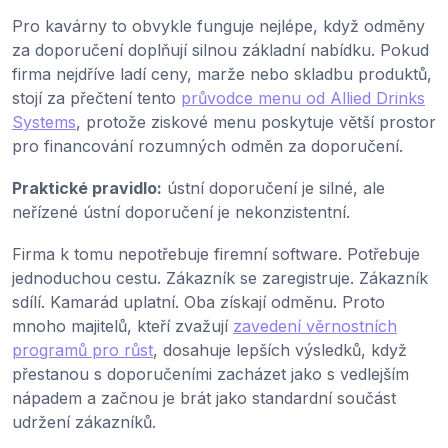
Pro kavárny to obvykle funguje nejlépe, když odměny
za doporučení doplňují silnou základní nabídku. Pokud
firma nejdříve ladí ceny, marže nebo skladbu produktů,
stojí za přečtení tento
průvodce menu od Allied Drinks
Systems
, protože ziskové menu poskytuje větší prostor
pro financování rozumných odměn za doporučení.
Praktické pravidlo:
ústní doporučení je silné, ale
neřízené ústní doporučení je nekonzistentní.
Firma k tomu nepotřebuje firemní software. Potřebuje
jednoduchou cestu. Zákazník se zaregistruje. Zákazník
sdílí. Kamarád uplatní. Oba získají odměnu. Proto
mnoho majitelů, kteří zvažují
zavedení věrnostních
programů pro růst
, dosahuje lepších výsledků, když
přestanou s doporučeními zacházet jako s vedlejším
nápadem a začnou je brát jako standardní součást
udržení zákazníků.