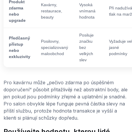
Produkt
Kavárny,
Vysoká
zdarma
Při nadužívá
restaurace,
vnímaná
nebo
tlak na mar
beauty
hodnota
upgrade
Posiluje
Předčasný
Posilovny,
značku
Vyžaduje ve
přístup
specializovaný
bez
jasné
nebo
maloobchod
velkých
podmínky
exkluzivity
slev
Pro kavárnu může „pečivo zdarma po úspěšném
doporučení“ působit přitažlivěji než abstraktní body, ale
jen pokud jsou podmínky zřejmé a uplatnění je snadné.
Pro salon obvykle lépe funguje pevná částka slevy na
příští službu, protože hodnota transakce je vyšší a
klienti si plánují schůzky dopředu.
Používejte hodnotu, kterou lidé