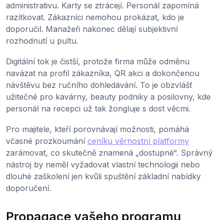
administrativu. Karty se ztrácejí. Personál zapomíná
razítkovat. Zákazníci nemohou prokázat, kdo je
doporučil. Manažeři nakonec dělají subjektivní
rozhodnutí u pultu.
Digitální tok je čistší, protože firma může odměnu
navázat na profil zákazníka, QR akci a dokončenou
návštěvu bez ručního dohledávání. To je obzvlášť
užitečné pro kavárny, beauty podniky a posilovny, kde
personál na recepci už tak žongluje s dost věcmi.
Pro majitele, kteří porovnávají možnosti, pomáhá
včasné prozkoumání
ceníku věrnostní platformy
zarámovat, co skutečně znamená „dostupné“. Správný
nástroj by neměl vyžadovat vlastní technologii nebo
dlouhé zaškolení jen kvůli spuštění základní nabídky
doporučení.
Propagace vašeho programu