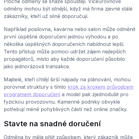
Ploché odměny se snáze spouštějí. Víceúrovňové
odměny mohou být silnější, když má firma zjevné stálé
zákazníky, kteří už silně doporučují.
Například posilovna, kavárna nebo salon může odměnit
první úspěšné doporučení jednou výhodou a po
několika úspěšných doporučeních nabídnout lepší.
Tento přístup může pomoci udržet zájem nejlepších
propagátorů, místo aby každé doporučení působilo
jako jednorázová transakce.
Majitelé, kteří chtějí širší nápady na plánování, mohou
porovnat struktury s tímto
krok za krokem průvodcem
programem doporučení
a model pak zjednodušit pro
fyzickou provozovnu. Kamenné podniky obvykle
potřebují méně pohyblivých částí než online značky.
Stavte na snadné doručení
Odměna by měla přijít způsobem, který zákazník může