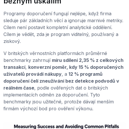
běžným úskalím
Programy doporučení fungují nejlépe, když firma
sleduje pár základních věcí a ignoruje marnivé metriky.
Cílem není postavit kompletní analytické oddělení.
Cílem je vědět, zda je program viditelný, používaný a
ziskový.
V britských věrnostních platformách průměrné
benchmarky zahrnují
míru sdílení 2,35 % z celkových
transakcí
,
konverzní poměr, kdy 15 % doporučených
uživatelů provádí nákupy
, a
12 % programů
doporučení čelí zneužívání bez detekce podvodů v
reálném čase
, podle ověřených dat o britských
implementacích odměn za doporučení. Tyto
benchmarky jsou užitečné, protože dávají menším
firmám výchozí bod pro ověření výkonu.