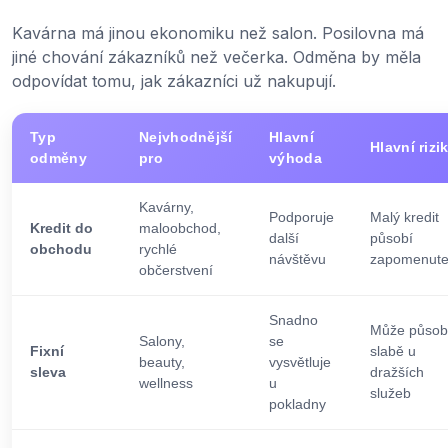
Kavárna má jinou ekonomiku než salon. Posilovna má
jiné chování zákazníků než večerka. Odměna by měla
odpovídat tomu, jak zákazníci už nakupují.
Typ
Nejvhodnější
Hlavní
Hlavní rizi
odměny
pro
výhoda
Kavárny,
Podporuje
Malý kredit
Kredit do
maloobchod,
další
působí
obchodu
rychlé
návštěvu
zapomenute
občerstvení
Snadno
Může působi
Salony,
se
Fixní
slabě u
beauty,
vysvětluje
sleva
dražších
wellness
u
služeb
pokladny