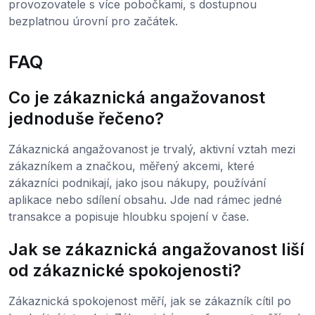
provozovatele s více pobočkami, s dostupnou
bezplatnou úrovní pro začátek.
FAQ
Co je zákaznická angažovanost
jednoduše řečeno?
Zákaznická angažovanost je trvalý, aktivní vztah mezi
zákazníkem a značkou, měřený akcemi, které
zákazníci podnikají, jako jsou nákupy, používání
aplikace nebo sdílení obsahu. Jde nad rámec jedné
transakce a popisuje hloubku spojení v čase.
Jak se zákaznická angažovanost liší
od zákaznické spokojenosti?
Zákaznická spokojenost měří, jak se zákazník cítil po