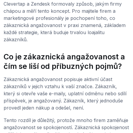
Clevertap a Zendesk formovaly způsob, jakým firmy
chápou a měří tento koncept. Pro majitele firem a
marketingové profesionály je pochopení toho, co
zákaznická angažovanost v praxi znamená, základem
každé strategie, která buduje trvalou loajalitu
zákazníků.
Co je zákaznická angažovanost a
čím se liší od příbuzných pojmů?
Zákaznická angažovanost popisuje aktivní účast
zákazníků v jejich vztahu k vaší značce. Zákazník,
který si otevře vaše e-maily, uplatní odměnu nebo sdílí
příspěvek, je angažovaný. Zákazník, který jednoduše
provedl jeden nákup a odešel, není.
Tento rozdíl je důležitý, protože mnoho firem zaměňuje
angažovanost se spokojeností. Zákaznická spokojenost