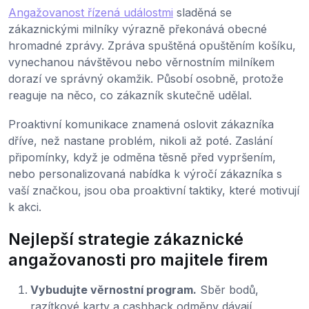
Angažovanost řízená událostmi
sladěná se
zákaznickými milníky výrazně překonává obecné
hromadné zprávy. Zpráva spuštěná opuštěním košíku,
vynechanou návštěvou nebo věrnostním milníkem
dorazí ve správný okamžik. Působí osobně, protože
reaguje na něco, co zákazník skutečně udělal.
Proaktivní komunikace znamená oslovit zákazníka
dříve, než nastane problém, nikoli až poté. Zaslání
připomínky, když je odměna těsně před vypršením,
nebo personalizovaná nabídka k výročí zákazníka s
vaší značkou, jsou oba proaktivní taktiky, které motivují
k akci.
Nejlepší strategie zákaznické
angažovanosti pro majitele firem
Vybudujte věrnostní program.
Sběr bodů,
razítkové karty a cashback odměny dávají