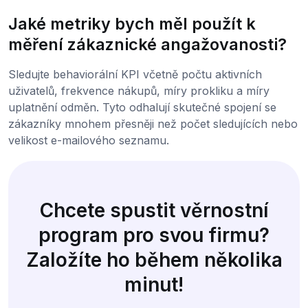
Jaké metriky bych měl použít k
měření zákaznické angažovanosti?
Sledujte behaviorální KPI včetně počtu aktivních
uživatelů, frekvence nákupů, míry prokliku a míry
uplatnění odměn. Tyto odhalují skutečné spojení se
zákazníky mnohem přesněji než počet sledujících nebo
velikost e-mailového seznamu.
Chcete spustit věrnostní
program pro svou firmu?
Založíte ho během několika
minut!