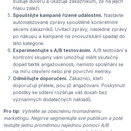
buduje důvěru a ukazuje zákazníkům, že na jejich
hlasu záleží.
Spouštějte kampaně řízené událostmi.
Nastavte
automatizované zprávy spouštěné konkrétními
akcemi zákazníků. Uvítací zprávy, následné zprávy
po nákupu a kampaně na znovuzískání spadají do
této kategorie.
Experimentujte s A/B testováním.
A/B testování a
kontrolní skupiny vám umožňují měřit skutečný
dopad taktik angažovanosti, namísto spoléhání se
na míru otevření nebo jiné povrchní metriky.
Odměňujte doporučení.
Zákazníci, kteří
doporučují přátele, jsou již angažovaní. Poskytnutí
pobídky ke sdílení rozšiřuje váš dosah bez
významných dodatečných nákladů.
Pro tip:
Vyhněte se obecnému hromadnému
marketingu. Nejprve segmentujte své publikum a poté
testujte jednu proměnnou najednou pomocí A/B