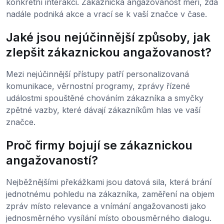
konkrétní interakci. Zákaznická angažovanost měří, zda
nadále podniká akce a vrací se k vaší značce v čase.
Jaké jsou nejúčinnější způsoby, jak
zlepšit zákaznickou angažovanost?
Mezi nejúčinnější přístupy patří personalizovaná
komunikace, věrnostní programy, zprávy řízené
událostmi spouštěné chováním zákazníka a smyčky
zpětné vazby, které dávají zákazníkům hlas ve vaší
značce.
Proč firmy bojují se zákaznickou
angažovaností?
Nejběžnějšími překážkami jsou datová sila, která brání
jednotnému pohledu na zákazníka, zaměření na objem
zpráv místo relevance a vnímání angažovanosti jako
jednosměrného vysílání místo obousměrného dialogu.