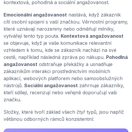
kontextová, pohodlná a sociální angažovanost.
Emocionální angažovanost
nastává, když zákazník
cítí osobní spojení s vaší značkou. Věrnostní programy,
které uznávají narozeniny nebo odměňují milníky,
vytvářejí tento typ pouta.
Kontextová angažovanost
se objevuje, když je vaše komunikace relevantní
vzhledem k tomu, kde se zákazník nachází na své
cestě, například následná zpráva po nákupu.
Pohodlná
angažovanost
odstraňuje překážky a usnadňuje
zákazníkům interakci prostřednictvím mobilních
aplikací, webových platforem nebo samoobslužných
nástrojů.
Sociální angažovanost
zahrnuje zákazníky,
kteří sdílejí, recenzují nebo veřejně doporučují vaši
značku.
Složky, které tvoří základ všech čtyř typů, jsou napříč
většinou odborných rámců konzistentní: