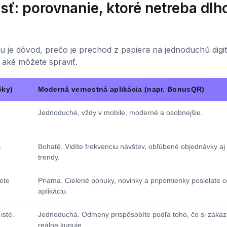
osť: porovnanie, ktoré netreba dlh
 Tu je dôvod, prečo je prechod z papiera na jednoduchú digi
 aké môžete spraviť.
čky)
Moderná vernostná aplikácia (napr. BonusQR)
Jednoduché, vždy v mobile, moderné a osobnejšie.
.
Bohaté. Vidíte frekvenciu návštev, obľúbené objednávky aj
trendy.
ete
Priama. Cielené ponuky, novinky a pripomienky posielate c
aplikáciu.
isté.
Jednoduchá. Odmeny prispôsobíte podľa toho, čo si zákaz
reálne kupuje.