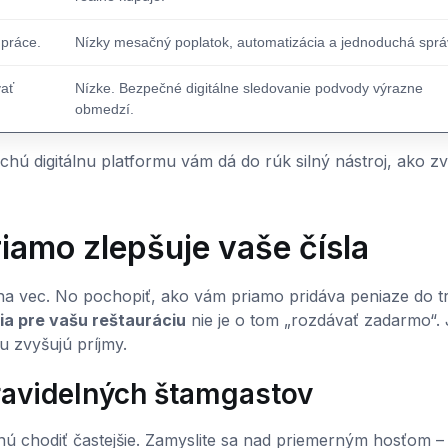
 práce.
Nízky mesačný poplatok, automatizácia a jednoduchá sprá
vať
Nízke. Bezpečné digitálne sledovanie podvody výrazne
obmedzí.
hú digitálnu platformu vám dá do rúk silný nástroj, ako zv
iamo zlepšuje vaše čísla
dna vec. No pochopiť, ako vám priamo pridáva peniaze do tr
ia pre vašu reštauráciu
nie je o tom „rozdávať zadarmo“. 
u zvyšujú príjmy.
pravidelných štamgastov
ačnú chodiť častejšie. Zamyslite sa nad priemerným hosťom –