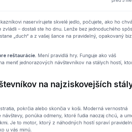
pred 5 me
kazníkovi naservírujete skvelé jedlo, počujete, ako ho chvál
e zvládli – dostali ste ho dnu. Lenže bez jednoduchého spô
stane „duch“ a z vašej šance na pravidelný, opakovaný biz
pre reštaurácie
. Mení pravidlá hry. Funguje ako váš
ha meniť jednorazových návštevníkov na stálych hostí, kto
tevníkov na najziskovejších stál
 stratia, pokrčia alebo skončia v koši. Moderná vernostná
duje návštevy, ponúka odmeny, ktoré ľudia naozaj chcú, a um
kmi. Je to motor, ktorý z náhodných hostí spraví pravidel
ko u vás minú.