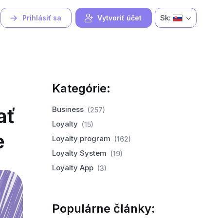
Sk:
Prihlásiť sa
Vytvoriť účet
Kategórie:
ať
Business
(257)
Loyalty
(15)
e
Loyalty program
(162)
Loyalty System
(19)
Loyalty App
(3)
Populárne články: