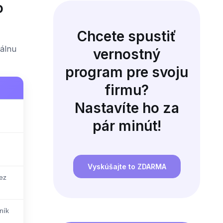
o
Chcete spustiť
tálnu
vernostný
program pre svoju
firmu?
Nastavíte ho za
pár minút!
Vyskúšajte to ZDARMA
ez
ník