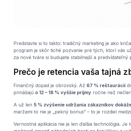
Predstavte si to takto: tradičný marketing je ako kri
program je skôr tiché pozvanie pre tých, ktorí vás u
za nové tváre si budujete stabilnejší a predvídateľný p
Prečo je retencia vaša tajná 
Finančný dopad je obrovský. Až
67 % reštaurácií
dn
prinášajú
o 12 – 18 % vyššie príjmy
ročne než nečlen
A už len
5 % zvýšenie udržania zákazníkov dokáže 
maržami to nie je „pekný bonus“ – to je rozdiel medzi
Vernostná aplikácia nie je len ďalšia technológia. J