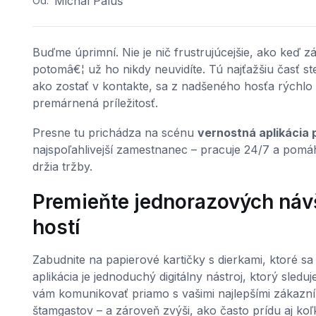
Michal Paluš
Od:
Buďme úprimní. Nie je nič frustrujúcejšie, ako keď zá
potomâ€¦ už ho nikdy neuvidíte. Tú najťažšiu časť st
ako zostať v kontakte, sa z nadšeného hosťa rýchlo 
premárnená príležitosť.
Presne tu prichádza na scénu
vernostná aplikácia 
najspoľahlivejší zamestnanec – pracuje 24/7 a pomá
držia tržby.
Premieňte jednorazových návš
hostí
Zabudnite na papierové kartičky s dierkami, ktoré sa
aplikácia je jednoduchý digitálny nástroj, ktorý sle
vám komunikovať priamo s vašimi najlepšími zákazní
štamgastov – a zároveň zvýši, ako často prídu aj koľ