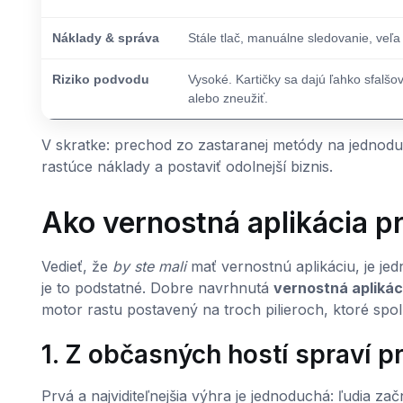
Náklady & správa
Stále tlač, manuálne sledovanie, veľa
Riziko podvodu
Vysoké. Kartičky sa dajú ľahko sfalšo
alebo zneužiť.
V skratke: prechod zo zastaranej metódy na jednoduc
rastúce náklady a postaviť odolnejší biznis.
Ako vernostná aplikácia pr
Vedieť, že
by ste mali
mať vernostnú aplikáciu, je je
je to podstatné. Dobre navrhnutá
vernostná aplikác
motor rastu postavený na troch pilieroch, ktoré spol
1. Z občasných hostí spraví 
Prvá a najviditeľnejšia výhra je jednoduchá: ľudia z