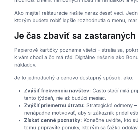
možnosť zmeniť náhodných hostí na fanúšikov a vybu
Ako majiteľ reštaurácie riešite naraz desať vecí. J
ktorým budete robiť lepšie rozhodnutia o menu, mar
Je čas zbaviť sa zastaraných
Papierové kartičky poznáme všetci – stratia sa, pokr
k vám chodí a čo má rád. Digitálne riešenie ako Bonu
nákladov.
Je to jednoduchý a cenovo dostupný spôsob, ako:
Zvýšiť frekvenciu návštev:
Často stačí milá pr
tento týždeň, nie až budúci mesiac.
Zvýšiť priemernú útratu:
Strategické odmeny – 
nenápadne motivovať, aby si zákazník pridal ešt
Získať cenné poznatky:
Konečne uvidíte, kto sú 
tomu pripravíte ponuky, ktorým sa ťažko odoláv