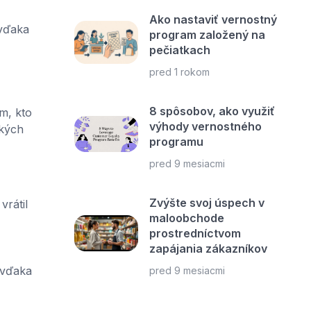
Ako nastaviť vernostný
 vďaka
program založený na
pečiatkach
pred 1 rokom
8 spôsobov, ako využiť
m, kto
výhody vernostného
okých
programu
pred 9 mesiacmi
Zvýšte svoj úspech v
rátil
maloobchode
prostredníctvom
zapájania zákazníkov
a vďaka
pred 9 mesiacmi