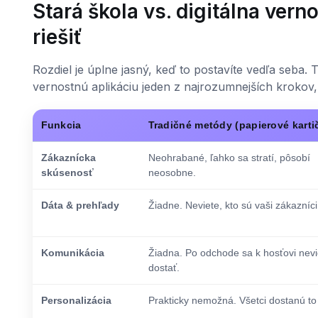
Stará škola vs. digitálna vern
riešiť
Rozdiel je úplne jasný, keď to postavíte vedľa seba.
vernostnú aplikáciu jeden z najrozumnejších krokov,
Funkcia
Tradičné metódy (papierové karti
Zákaznícka
Neohrabané, ľahko sa stratí, pôsobí
skúsenosť
neosobne.
Dáta & prehľady
Žiadne. Neviete, kto sú vaši zákazníci
Komunikácia
Žiadna. Po odchode sa k hosťovi nevi
dostať.
Personalizácia
Prakticky nemožná. Všetci dostanú to 