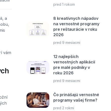
siacmi
pred 1 rokom
i, a
8 kreatívnych nápadov
na vernostné programy
sobu,
pre reštaurácie v roku
nis
2026
pred 9 mesiacmi
rí vám
12 najlepších
vernostných aplikácií
pre malé podniky v
ych
roku 2026
pred 9 mesiacmi
Čo prinášajú vernostné
ožní
programy vašej firme?
ných
pred 2 rokmi