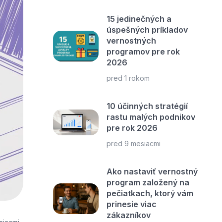
15 jedinečných a
úspešných príkladov
vernostných
programov pre rok
2026
pred 1 rokom
10 účinných stratégií
rastu malých podnikov
pre rok 2026
pred 9 mesiacmi
Ako nastaviť vernostný
program založený na
pečiatkach, ktorý vám
prinesie viac
zákazníkov