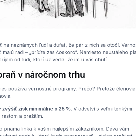
čať na neznámych ľudí a dúfať, že pár z nich sa otočí. Verno
ž majú radi – „príďte zas čoskoro“. Namiesto neustáleho pla
ríjem od ľudí, ktorí už vedia, že im u vás chutí.
zbraň v náročnom trhu
es používa vernostné programy. Prečo? Pretože členovia
ovia.
zvýšiť zisk minimálne o 25 %
. V odvetví s veľmi tenkými
 rastom a prežitím.
e to priama linka k vašim najlepším zákazníkom. Dáva vám