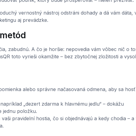
dovať podnik, ktorý bude prosperovať – nielen prežívať.
ednoduchý vernostný nástroj odstráni dohady a dá vám dáta,
ketingu aj prevádzke.
 metód
čia, zabudnú. A čo je horšie: nepovedia vám vôbec nič o to
sQR toto vyrieši okamžite – bez zbytočnej zložitosti a vys
ipomienka alebo správne načasovaná odmena, aby sa hosť v
napríklad „dezert zdarma k hlavnému jedlu“ – dokážu
e jednu položku.
vaši pravidelní hostia, čo si objednávajú a kedy chodia – 
a.