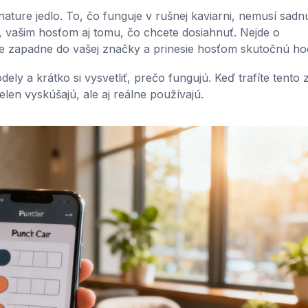
ature jedlo. To, čo funguje v rušnej kaviarni, nemusí sadn
, vašim hosťom aj tomu, čo chcete dosiahnuť. Nejde o
ne zapadne do vašej značky a prinesie hosťom skutočnú ho
ely a krátko si vysvetliť, prečo fungujú. Keď trafíte tento 
len vyskúšajú, ale aj reálne používajú.