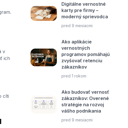
Digitálne vernostné
karty pre firmy –
gram.
moderný sprievodca
pred 9 mesiacmi
Ako aplikácie
vernostných
ä v
programov pomáhajú
ť ich
zvyšovať retenciu
zákazníkov
pred 1 rokom
Ako budovať vernosť
 cíti
zákazníkov: Overené
stratégie na rozvoj
vášho podnikania
u
pred 9 mesiacmi