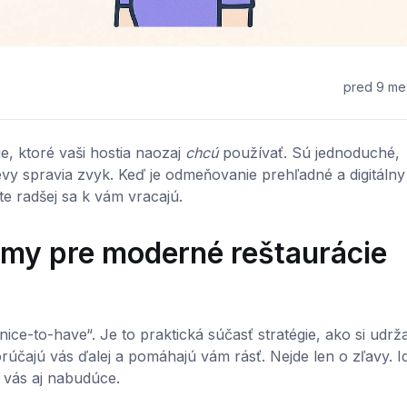
pred 9 me
ie, ktoré vaši hostia naozaj
chcú
používať. Sú jednoduché,
vy spravia zvyk. Keď je odmeňovanie prehľadné a digitálny
te radšej sa k vám vracajú.
amy pre moderné reštaurácie
ice-to-have“. Je to praktická súčasť stratégie, ako si udrž
rúčajú vás ďalej a pomáhajú vám rásť. Nejde len o zľavy. I
 vás aj nabudúce.