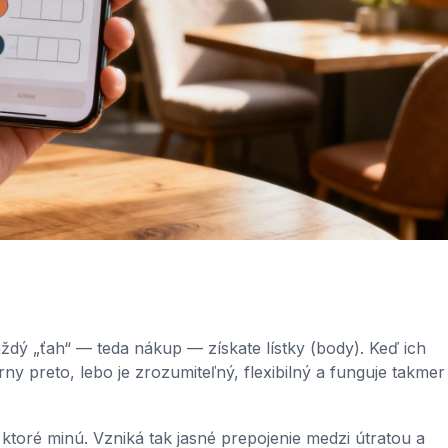
aždý „ťah“ — teda nákup — získate lístky (body). Keď ich
y preto, lebo je zrozumiteľný, flexibilný a funguje takmer
 ktoré minú. Vzniká tak jasné prepojenie medzi útratou a