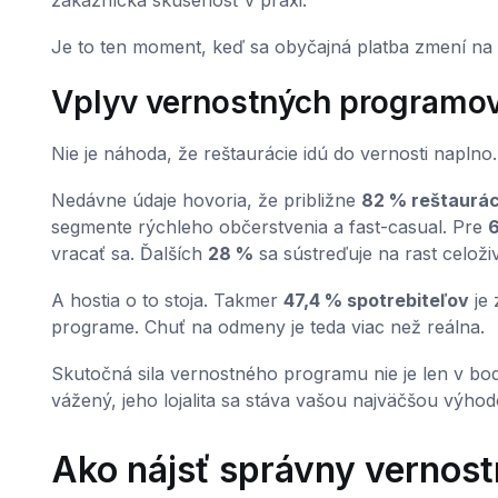
zákaznícka skúsenosť v praxi.
Je to ten moment, keď sa obyčajná platba zmení na 
Vplyv vernostných programo
Nie je náhoda, že reštaurácie idú do vernosti naplno
Nedávne údaje hovoria, že približne
82 % reštaurác
segmente rýchleho občerstvenia a fast-casual. Pre
vracať sa. Ďalších
28 %
sa sústreďuje na rast celoži
A hostia o to stoja. Takmer
47,4 % spotrebiteľov
je 
programe. Chuť na odmeny je teda viac než reálna.
Skutočná sila vernostného programu nie je len v bodo
vážený, jeho lojalita sa stáva vašou najväčšou výhod
Ako nájsť správny vernost