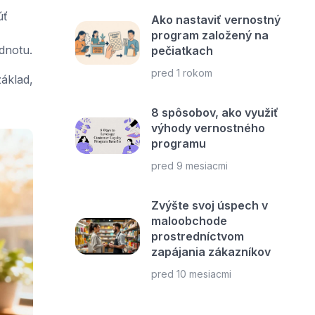
úť
Ako nastaviť vernostný
program založený na
dnotu.
pečiatkach
pred 1 rokom
základ,
8 spôsobov, ako využiť
výhody vernostného
programu
pred 9 mesiacmi
Zvýšte svoj úspech v
maloobchode
prostredníctvom
zapájania zákazníkov
pred 10 mesiacmi