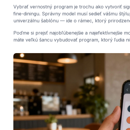
Vybrať vernostný program je trochu ako vytvoriť sign
fine-diningu. Správny model musí sedieť vášmu štýlu
univerzálnu šablónu — ide o rámec, ktorý prirodze
Poďme si prejsť najobľúbenejšie a najefektívnejšie mod
máte veľkú šancu vybudovať program, ktorý ľudia nie