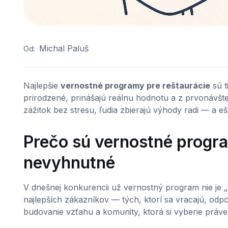
Michal Paluš
Od:
Najlepšie
vernostné programy pre reštaurácie
sú t
prirodzené, prinášajú reálnu hodnotu a z prvonávšte
zážitok bez stresu, ľudia zbierajú výhody radi — a eš
Prečo sú vernostné progr
nevyhnutné
V dnešnej konkurencii už vernostný program nie je „n
najlepších zákazníkov — tých, ktorí sa vracajú, odpo
budovanie vzťahu a komunity, ktorá si vyberie práve