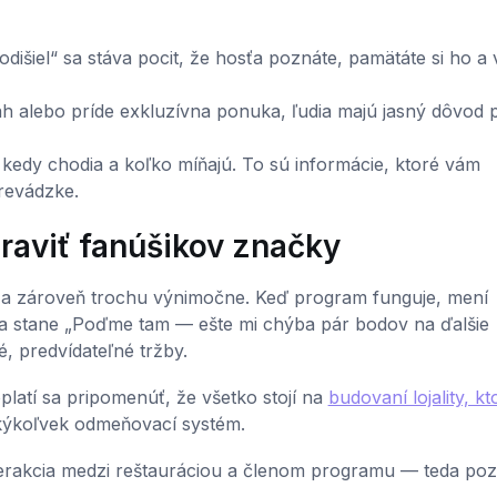
odišiel“ sa stáva pocit, že hosťa poznáte, pamätáte si ho a 
 alebo príde exkluzívna ponuka, ľudia majú jasný dôvod p
i, kedy chodia a koľko míňajú. To sú informácie, ktoré vám
revádzke.
praviť fanúšikov značky
ma“ a zároveň trochu výnimočne. Keď program funguje, mení
a stane „Poďme tam — ešte mi chýba pár bodov na ďalšie
, predvídateľné tržby.
atí sa pripomenúť, že všetko stojí na
budovaní lojality, kt
kýkoľvek odmeňovací systém.
terakcia medzi reštauráciou a členom programu — teda poz