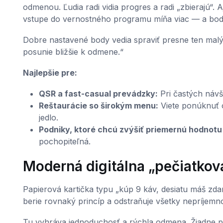
odmenou. Ľudia radi vidia progres a radi „zbierajú“.
vstupe do vernostného programu míňa viac — a bodo
Dobre nastavené body vedia spraviť presne ten malý r
posunie bližšie k odmene.“
Najlepšie pre:
QSR a fast-casual prevádzky:
Pri častých návš
Reštaurácie so širokým menu:
Viete ponúknuť 
jedlo.
Podniky, ktoré chcú zvýšiť priemernú hodnotu
pochopiteľná.
Moderná digitálna „pečiatkov
Papierová kartička typu „kúp 9 káv, desiatu máš zdarma
berie rovnaký princíp a odstraňuje všetky nepríjemno
Tu vyhráva jednoduchosť a rýchla odmena. Žiadne pre