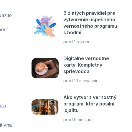
6 zlatých pravidiel pre
vážite
vytvorenie úspešného
vernostného programu
rísť
s bodmi
pred 1 rokom
Digitálne vernostné
karty: Kompletný
sprievodca
pred 10 mesiacmi
Ako vytvoriť vernostný
program, ktorý posilní
orá
lojalitu
pred 9 mesiacmi
itívna