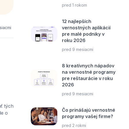
pred 1 rokom
12 najlepších
vernostných aplikácií
siacmi
pre malé podniky v
roku 2026
pred 9 mesiacmi
8 kreatívnych nápadov
na vernostné programy
pre reštaurácie v roku
2026
pred 9 mesiacmi
ať tých
Čo prinášajú vernostné
de o
programy vašej firme?
pred 2 rokmi