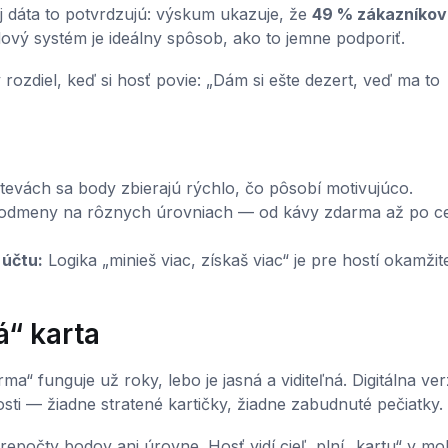
 Aj dáta to potvrdzujú: výskum ukazuje, že
49 % zákazníkov
vý systém je ideálny spôsob, ako to jemne podporiť.
ozdiel, keď si hosť povie: „Dám si ešte dezert, veď ma to
tevách sa body zbierajú rýchlo, čo pôsobí motivujúco.
odmeny na rôznych úrovniach — od kávy zdarma až po ce
 účtu:
Logika „minieš viac, získaš viac“ je pre hostí okamžit
á“ karta
“ funguje už roky, lebo je jasná a viditeľná. Digitálna verz
sti — žiadne stratené kartičky, žiadne zabudnuté pečiatky.
počty bodov ani úrovne. Hosť vidí cieľ, plní „kartu“ v mob