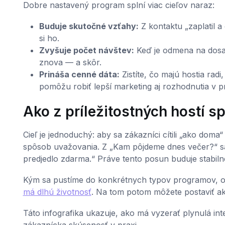
Dobre nastavený program splní viac cieľov naraz:
Buduje skutočné vzťahy:
Z kontaktu „zaplatil a 
si ho.
Zvyšuje počet návštev:
Keď je odmena na dosah
znova — a skôr.
Prináša cenné dáta:
Zistíte, čo majú hostia rad
pomôžu robiť lepší marketing aj rozhodnutia v p
Ako z príležitostných hostí s
Cieľ je jednoduchý: aby sa zákazníci cítili „ako do
spôsob uvažovania. Z „Kam pôjdeme dnes večer?“ s
predjedlo zdarma.“ Práve tento posun buduje stabilné
Kým sa pustíme do konkrétnych typov programov, opl
má dlhú životnosť
. Na tom potom môžete postaviť a
Táto infografika ukazuje, ako má vyzerať plynulá in