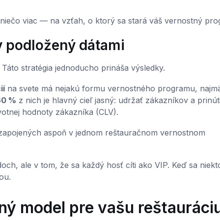
niečo viac — na vzťah, o ktorý sa stará váš vernostný pro
v podložený dátami
. Táto stratégia jednoducho prináša výsledky.
ií
na svete má nejakú formu vernostného programu, najm
60 %
z nich je hlavný cieľ jasný: udržať zákazníkov a prinúti
votnej hodnoty zákazníka (CLV).
zapojených aspoň v jednom reštauračnom vernostnom
ch, ale v tom, že sa každý hosť cíti ako VIP. Keď sa niekto
ou.
ný model pre vašu reštauráci