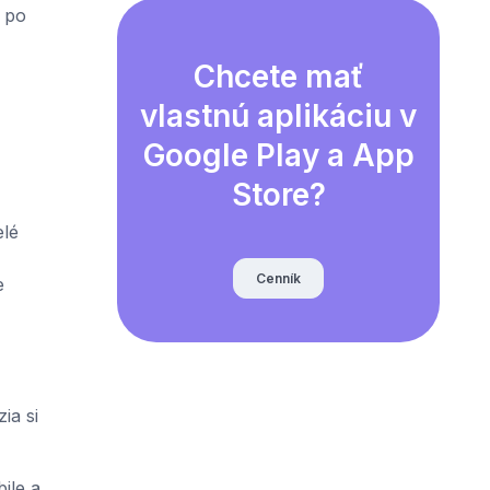
po
Chcete mať
vlastnú aplikáciu v
Google Play a App
Store?
lé
Cenník
e
ia si
ile a