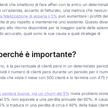
clienti che smettono di fare affari con te entro un determina
e di un'azienda, accanto al fatturato, una metrica che nessun
la fidelizzazione di appena il 5%
può aumentare i profitti de
te di più rispetto a mantenerne uno esistente. Questo divar
 più alto ritorno disponibile per la maggior parte delle azien
 accurato, quali sono le sue cause e quali strategie di
e perché è importante?
o, è la percentuale di clienti persi in un determinato period
vidi il numero di clienti persi durante un periodo per il nu
ienda che inizia il mese con 500 clienti e lo termina con 475 
5% sembra buona, ma un churn del 5%
rivela problemi immed
el 5% non equivale a una perdita annuale del 60%. A caus
% si traduce in una perdita di circa il 46% della base client