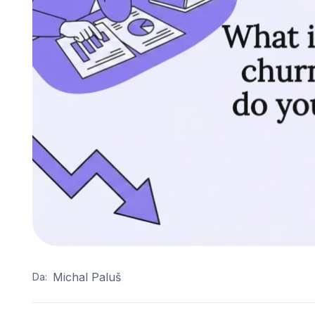
Michal Paluš
Da: