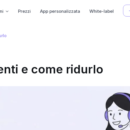
ni
Prezzi
App personalizzata
White-label
urlo
ienti e come ridurlo