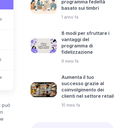
programma fedeltà
basato sui timbri
1 anno fa
t
8 modi per sfruttare i
vantaggi del
programma di
fidelizzazione
l
9 mesi fa
Aumenta il tuo
le
successo grazie al
coinvolgimento dei
clienti nel settore retail
t può
10 mesi fa
un
he