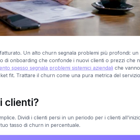
i fatturato. Un alto churn segnala problemi più profondi: un
 di onboarding che confonde i nuovi clienti o prezzi che 
nto spesso segnala problemi sistemici aziendali
che vanno 
market fit. Trattare il churn come una pura metrica del servizi
 clienti?
ce. Dividi i clienti persi in un periodo per i clienti all'inizio
il tuo tasso di churn in percentuale.