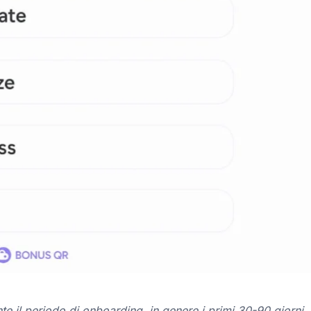
e il periodo di onboarding, in genere i primi 30-90 giorni. I