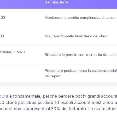
Uso migliore
 100
Monitorare la perdita complessiva di accoun
100
Misurare l'impatto finanziario del churn
nsione) ÷ MRR
Bilanciare le perdite con la crescita da upsel
Presentare positivamente la salute azienda
nei report
count
è fondamentale, perché perdere pochi grandi accoun
 200 clienti potrebbe perdere 10 piccoli account mostrando 
count che rappresenta il 30% del fatturato. Le due metric