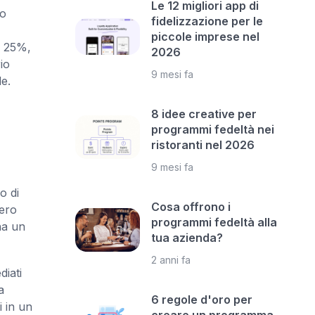
Le 12 migliori app di
to
fidelizzazione per le
piccole imprese nel
l 25%,
2026
io
9 mesi fa
de.
8 idee creative per
programmi fedeltà nei
ristoranti nel 2026
9 mesi fa
o di
Cosa offrono i
mero
programmi fedeltà alla
ha un
tua azienda?
2 anni fa
iati
a
6 regole d'oro per
i in un