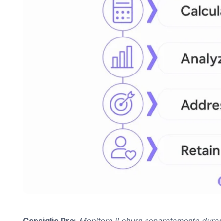
Consiglio Pro:
Monitora il churn separatamente durant