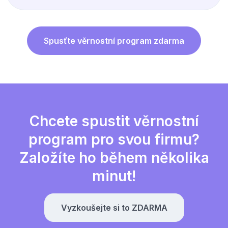
Spusťte věrnostní program zdarma
Chcete spustit věrnostní
program pro svou firmu?
Založíte ho během několika
minut!
Vyzkoušejte si to ZDARMA