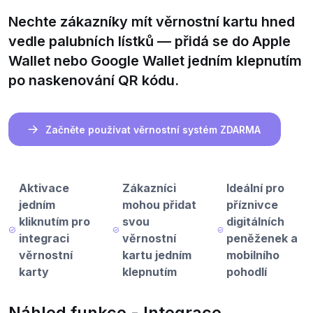
Nechte zákazníky mít věrnostní kartu hned
vedle palubních lístků — přidá se do Apple
Wallet nebo Google Wallet jedním klepnutím
po naskenování QR kódu.
Začněte používat věrnostní systém ZDARMA
Aktivace
Zákazníci
Ideální pro
jedním
mohou přidat
příznivce
kliknutím pro
svou
digitálních
integraci
věrnostní
peněženek a
věrnostní
kartu jedním
mobilního
karty
klepnutím
pohodlí
Náhled funkce - Integrace