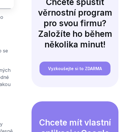
Chcete spustit
věrnostní program
ho
pro svou firmu?
Založíte ho během
několika minut!
o se
Vyzkoušejte si to ZDARMA
ných
edné
jakou
Chcete mít vlastní
ky
přesně