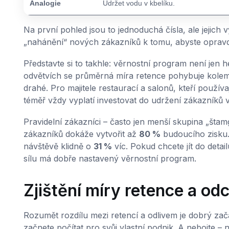
Analogie
Udržet vodu v kbelíku.
Na první pohled jsou to jednoduchá čísla, ale jeji
„nahánění“ nových zákazníků k tomu, abyste opravdu 
Představte si to takhle: věrnostní program není jen
odvětvích se průměrná míra retence pohybuje kole
drahé. Pro majitele restaurací a salonů, kteří používa
téměř vždy vyplatí investovat do udržení zákazníků 
Pravidelní zákazníci – často jen menší skupina „štam
zákazníků dokáže vytvořit až
80 %
budoucího zisku.
návštěvě klidně o
31 %
víc. Pokud chcete jít do detailu
sílu má dobře nastavený věrnostní program.
Zjištění míry retence a o
Rozumět rozdílu mezi retencí a odlivem je dobrý začát
začnete počítat pro svůj vlastní podnik. A nebojte –