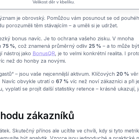
Velikost děr v kbelíku.
ch význam je obrovský. Pomůžou vám posunout se od pouhé
porozuměli těm stávajícím – a uměli si je udržet.
 hezký bonus navíc. Je to ochrana vašeho zisku. V mnoha
m
75 %
, což znamená průměrný odliv
25 %
– a to může být
jí nástroj jako
BonusQR
, je to velmi konkrétní realita. I prot
víc než do honby za novými.
gastů“ – jsou vaše nejcennější aktivum. Klíčových
20 %
věr
 Navíc obvykle utratí o
67 %
víc než noví zákazníci a při j
, vyplatí se projít další statistiky retence – krásně ukazují, 
dchodu zákazníků
ek. Skutečný přínos ale ucítíte ve chvíli, kdy si tyto metri
 nemusíte být analytik. Vzorce jsou jednoduché a praktické 