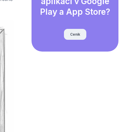
aplikaci v Google
Play a App Store?
Ceník