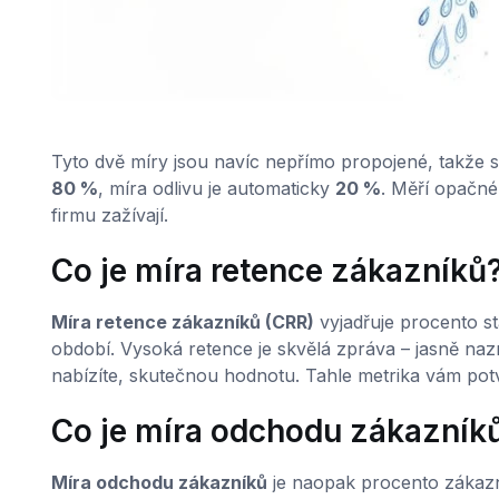
Tyto dvě míry jsou navíc nepřímo propojené, takže
80 %
, míra odlivu je automaticky
20 %
. Měří opačné 
firmu zažívají.
Co je míra retence zákazníků
Míra retence zákazníků (CRR)
vyjadřuje procento stá
období. Vysoká retence je skvělá zpráva – jasně nazna
nabízíte, skutečnou hodnotu. Tahle metrika vám potv
Co je míra odchodu zákazník
Míra odchodu zákazníků
je naopak procento zákazn