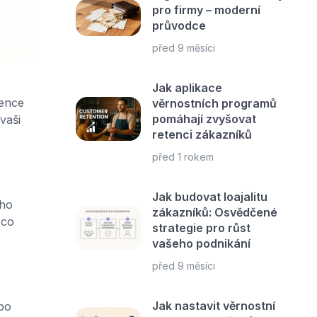
pro firmy – moderní
průvodce
před 9 měsíci
Jak aplikace
tence
věrnostních programů
pomáhají zvyšovat
vaši
retenci zákazníků
před 1 rokem
Jak budovat loajalitu
ého
zákazníků: Osvědčené
 co
strategie pro růst
vašeho podnikání
před 9 měsíci
Jak nastavit věrnostní
bo