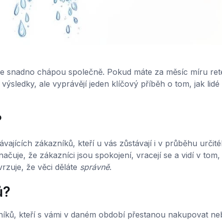
 se snadno chápou společně. Pokud máte za měsíc míru re
výsledky, ale vyprávějí jeden klíčový příběh o tom, jak lidé 
?
vajících zákazníků, kteří u vás zůstávají i v průběhu určit
čuje, že zákazníci jsou spokojení, vracejí se a vidí v tom,
rzuje, že věci děláte
správně
.
ů?
íků, kteří s vámi v daném období přestanou nakupovat ne