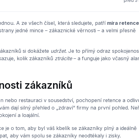
před 5 
ednou. A ze všech čísel, která sledujete, patří
míra retence
strany jedné mince – zákaznické věrnosti – a velmi přesně
 zákazníků si dokážete
udržet
. Je to přímý odraz spokojenost
azuje, kolik zákazníků
ztrácíte
– a funguje jako včasný ala
nosti zákazníků
 nebo restauraci v sousedství, pochopení retence a odlivu
ám dají silný přehled o „zdraví“ firmy na první pohled. Neří
kojení a loajální.
 je o tom, aby byl váš kbelík se zákazníky plný a ideálně
cpat, aby vám spolu se zákazníky neodtékaly i zisky.