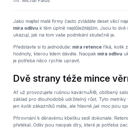
Michal Paluš
Od:
Jako majitel malé firmy často zvládáte deset věcí naj
míra odlivu
k těm úplně nejdůležitějším. Jsou to dvě 
ukazují, jak na tom vaše podnikání skutečně je.
Představte si to jednoduše:
míra retence
říká, kolik
hodnoty, kterou lidem dáváte. Naopak
míra odlivu
uk
je potřeba něco rychle upravit.
Dvě strany téže mince věr
Ať už provozujete rušnou kavárnuÃ©, oblíbený salon
základ pro dlouhodobě udržitelný růst. Tyto metriky v
jen
kolik
zákazníků máte, ale hlavně
jak moc
jsou spo
Přirovnání k děravému kbelíku sedí dokonale. Retence
přetékal. Odliv jsou naopak díry, které je potřeba za