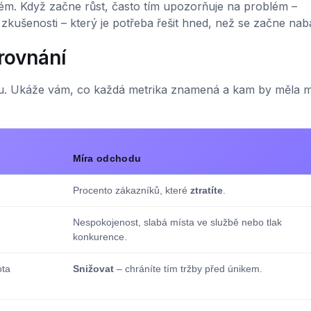
tém. Když začne růst, často tím upozorňuje na problém –
zkušenosti – který je potřeba řešit hned, než se začne nab
srovnání
lku. Ukáže vám, co každá metrika znamená a kam by měla mí
Míra odchodu
Procento zákazníků, které
ztratíte
.
Nespokojenost, slabá místa ve službě nebo tlak
konkurence.
ota
Snižovat
– chráníte tím tržby před únikem.