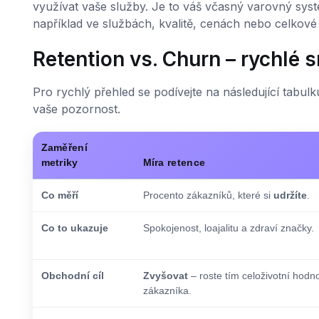
využívat vaše služby. Je to váš včasný varovný sys
například ve službách, kvalitě, cenách nebo celkové 
Retention vs. Churn – rychlé 
Pro rychlý přehled se podívejte na následující tabu
vaše pozornost.
Zaměření
metriky
Míra retence
Co měří
Procento zákazníků, které si
udržíte
.
Co to ukazuje
Spokojenost, loajalitu a zdraví značky.
Obchodní cíl
Zvyšovat
– roste tím celoživotní hodn
zákazníka.