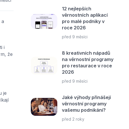
měsíci
12 nejlepších
věrnostních aplikací
a
pro malé podniky v
roce 2026
před 9 měsíci
i i
8 kreativních nápadů
rm, že
na věrnostní programy
pro restaurace v roce
2026
před 9 měsíci
 je
Jaké výhody přinášejí
kají
věrnostní programy
vašemu podnikání?
před 2 roky