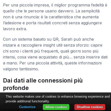
Per una piccola impresa, il miglior programma fedeltà è
quello che le persone usano davvero. La semplicità
non è una rinuncia: è la caratteristica che aumenta
l’adesione e porta risultati concreti senza aggiungere
lavoro extra.
Con un sistema basato su QR, Sarah può anche
iniziare a raccogliere insight utili senza sforzo: capire
chi sono i clienti più frequenti, quali giorni sono più
intensi, cosa viene acquistato di più… senza inserire dati
a mano. Per una piccola attività, queste informazioni
valgono tantissimo.
Dai dati alle connessioni più
profonde
This website makes use of cookies to enhance browsing experience and
Con questi nuovi dati, Sarah può fare un salto di qualità
provide additional functionality.
nel marketing. Ad esempio, potrebbe notare un gruppo
Customize
Allow cookies
Disallow cookies
di persone che passa ogni mattina nei giorni feriali. Con