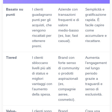
Basato su
I clienti
Aziende con
Semplicità e
punti
guadagnano
transazioni
gratificazione
punti per gli
frequenti e di
rapida. È
acquisti, che
valore
facile capire
vengono
medio-basso
come
riscattati per
(es, bar, fast
accumulare e
ottenere
casual).
riscattare.
premi.
Tiered
I clienti
Brand con
Aumenta
sbloccano
forte senso
l’engagement
livelli più alti
di community
nel lungo
di status e
o prodotti
periodo
migliori
aspirazionali
grazie a
vantaggi con
(es,
traguardi e
l'aumento
compagnie
senso di
della spesa.
aeree,
esclusività.
cosmetici).
Value-
I clienti sono
Brand
Crea una