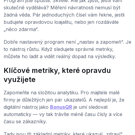
Program jste spustili. Skvělé. Ale jak zjistit, jestli vám
skutečně vydělává? Měření návratnosti nemusí být
žádná věda. Pár jednoduchých čísel vám řekne, jestli
budujete opravdovou loajalitu, nebo jen rozdáváte
„něco zdarma“.
Dobře nastavený program není „nastav a zapomeň“. Je
to nástroj růstu. Když sledujete správné metriky,
můžete ho ladit a vidět reálný dopad na výsledky.
Klíčové metriky, které opravdu
využijete
Zapomeňte na složitou analytiku. Pro majitele malé
firmy je důležitých jen pár ukazatelů. A nejlepší je, že
digitální nástroj jako
BonusQR
je umí sledovat
automaticky — vy tak trávíte méně času čísly a více
času se zákazníky.
Tady jsou tři základní metriky, které ukazují „zdraví“