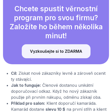
Chcete spustit věrnostní
program pro svou firmu?
Založíte ho během několika
minut!
Vyzkoušejte si to ZDARMA
Cíl:
Získat nové zákazníky levně a zároveň ocenit
ty stávající.
Jak to funguje:
Členové dostanou unikátní
doporučovací odkaz. Když ho nový zákazník
použije při prvním nákupu, odměnu získají oba.
Příklad pro salon:
Klient doporučí kamaráda.
Kamarád dostane
slevu 10 $
na první střih a klient