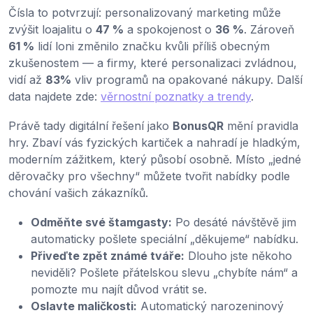
Čísla to potvrzují: personalizovaný marketing může
zvýšit loajalitu o
47 %
a spokojenost o
36 %
. Zároveň
61 %
lidí loni změnilo značku kvůli příliš obecným
zkušenostem — a firmy, které personalizaci zvládnou,
vidí až
83%
vliv programů na opakované nákupy. Další
data najdete zde:
věrnostní poznatky a trendy
.
Právě tady digitální řešení jako
BonusQR
mění pravidla
hry. Zbaví vás fyzických kartiček a nahradí je hladkým,
moderním zážitkem, který působí osobně. Místo „jedné
děrovačky pro všechny“ můžete tvořit nabídky podle
chování vašich zákazníků.
Odměňte své štamgasty:
Po desáté návštěvě jim
automaticky pošlete speciální „děkujeme“ nabídku.
Přiveďte zpět známé tváře:
Dlouho jste někoho
neviděli? Pošlete přátelskou slevu „chybíte nám“ a
pomozte mu najít důvod vrátit se.
Oslavte maličkosti:
Automatický narozeninový