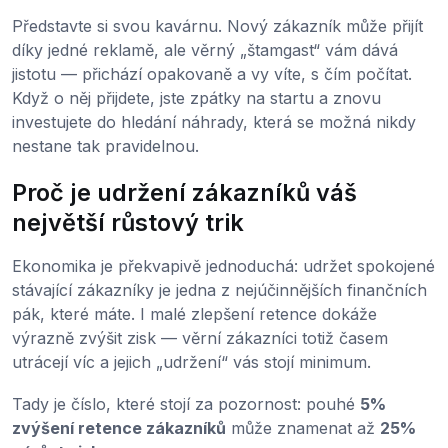
Představte si svou kavárnu. Nový zákazník může přijít
díky jedné reklamě, ale věrný „štamgast“ vám dává
jistotu — přichází opakovaně a vy víte, s čím počítat.
Když o něj přijdete, jste zpátky na startu a znovu
investujete do hledání náhrady, která se možná nikdy
nestane tak pravidelnou.
Proč je udržení zákazníků váš
největší růstový trik
Ekonomika je překvapivě jednoduchá: udržet spokojené
stávající zákazníky je jedna z nejúčinnějších finančních
pák, které máte. I malé zlepšení retence dokáže
výrazně zvýšit zisk — věrní zákazníci totiž časem
utrácejí víc a jejich „udržení“ vás stojí minimum.
Tady je číslo, které stojí za pozornost: pouhé
5%
zvýšení retence zákazníků
může znamenat až
25%