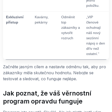
jednu
položku.
Exkluzivní
Kavárny,
Odměnit
„VIP
přístup
pekárny
top
členové
zákazníky a
ochutnají
vytvořit
náš nový
rozruch
sezónní
nápoj o den
dřív než
ostatní.“
Začněte jasným cílem a nastavte odměnu tak, aby pro
zákazníky měla skutečnou hodnotu. Nebojte se
testovat a sledovat, co funguje nejlépe.
Jak poznat, že váš věrnostní
program opravdu funguje