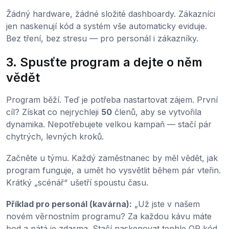
Žádný hardware, žádné složité dashboardy. Zákazníci
jen naskenují kód a systém vše automaticky eviduje.
Bez tření, bez stresu — pro personál i zákazníky.
3. Spusťte program a dejte o něm
vědět
Program běží. Teď je potřeba nastartovat zájem. První
cíl? Získat co nejrychleji
50
členů, aby se vytvořila
dynamika. Nepotřebujete velkou kampaň — stačí pár
chytrých, levných kroků.
Začněte u týmu. Každý zaměstnanec by měl vědět, jak
program funguje, a umět ho vysvětlit během pár vteřin.
Krátký „scénář“ ušetří spoustu času.
Příklad pro personál (kavárna):
„Už jste v našem
novém věrnostním programu? Za každou kávu máte
bod a pátá je zdarma. Stačí naskenovat tenhle QR kód