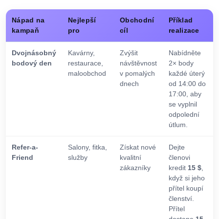
Nápad na
Nejlepší
Obchodní
Příklad
kampaň
pro
cíl
realizace
Dvojnásobný
Kavárny,
Zvýšit
Nabídněte
bodový den
restaurace,
návštěvnost
2× body
maloobchod
v pomalých
každé úterý
dnech
od 14:00 do
17:00, aby
se vyplnil
odpolední
útlum.
Refer-a-
Salony, fitka,
Získat nové
Dejte
Friend
služby
kvalitní
členovi
zákazníky
kredit
15 $
,
když si jeho
přítel koupí
členství.
Přítel