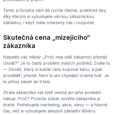
Tento průvodce vám dá rychle čitelné, praktické tipy,
díky kterým si vybudujete věrnou zákaznickou
základnu, i když máte omezený čas i rozpočet.
Skutečná cena „mizejícího“
zákazníka
Napadlo vás někdy: „Proč moji stálí zákazníci přestali
chodit?“ Je to častý problém malých podniků. Znáte to
— člověk, který si každé ráno kupoval kávu, a pak
prostěâ€¦ přestal. Není to jen chybějící známá tvář. Je
to přímý zásah do tržeb.
Ztráta zákazníka vás totiž nestojí jen jeho poslední
nákup. Proč? Protože získat
nového
zákazníka je
drahé. Potřebujete marketing, akce, slevy — a hlavně
čas, než si vybudujete alespoň základní důvěru.