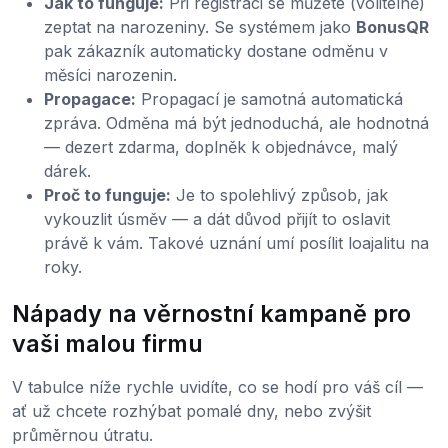
Jak to funguje:
Při registraci se můžete (volitelně)
zeptat na narozeniny. Se systémem jako
BonusQR
pak zákazník automaticky dostane odměnu v
měsíci narozenin.
Propagace:
Propagací je samotná automatická
zpráva. Odměna má být jednoduchá, ale hodnotná
— dezert zdarma, doplněk k objednávce, malý
dárek.
Proč to funguje:
Je to spolehlivý způsob, jak
vykouzlit úsměv — a dát důvod přijít to oslavit
právě k vám. Takové uznání umí posílit loajalitu na
roky.
Nápady na věrnostní kampaně pro
vaši malou firmu
V tabulce níže rychle uvidíte, co se hodí pro váš cíl —
ať už chcete rozhýbat pomalé dny, nebo zvýšit
průměrnou útratu.