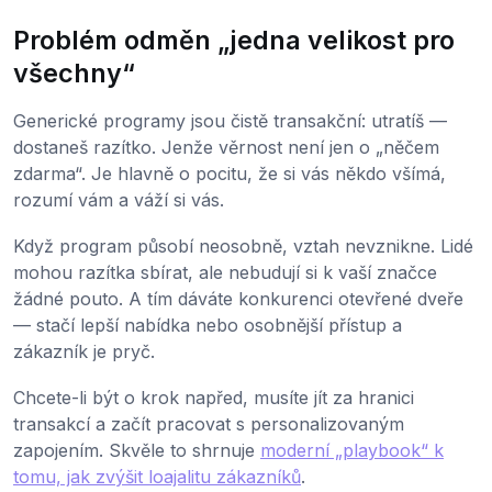
Problém odměn „jedna velikost pro
všechny“
Generické programy jsou čistě transakční: utratíš —
dostaneš razítko. Jenže věrnost není jen o „něčem
zdarma“. Je hlavně o pocitu, že si vás někdo všímá,
rozumí vám a váží si vás.
Když program působí neosobně, vztah nevznikne. Lidé
mohou razítka sbírat, ale nebudují si k vaší značce
žádné pouto. A tím dáváte konkurenci otevřené dveře
— stačí lepší nabídka nebo osobnější přístup a
zákazník je pryč.
Chcete-li být o krok napřed, musíte jít za hranici
transakcí a začít pracovat s personalizovaným
zapojením. Skvěle to shrnuje
moderní „playbook“ k
tomu, jak zvýšit loajalitu zákazníků
.