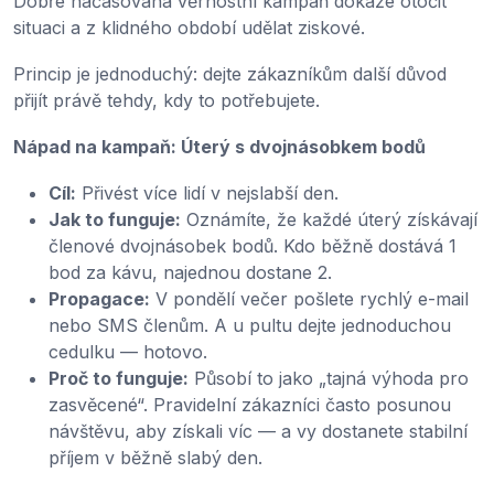
Dobře načasovaná věrnostní kampaň dokáže otočit
situaci a z klidného období udělat ziskové.
Princip je jednoduchý: dejte zákazníkům další důvod
přijít právě tehdy, kdy to potřebujete.
Nápad na kampaň: Úterý s dvojnásobkem bodů
Cíl:
Přivést více lidí v nejslabší den.
Jak to funguje:
Oznámíte, že každé úterý získávají
členové dvojnásobek bodů. Kdo běžně dostává 1
bod za kávu, najednou dostane 2.
Propagace:
V pondělí večer pošlete rychlý e-mail
nebo SMS členům. A u pultu dejte jednoduchou
cedulku — hotovo.
Proč to funguje:
Působí to jako „tajná výhoda pro
zasvěcené“. Pravidelní zákazníci často posunou
návštěvu, aby získali víc — a vy dostanete stabilní
příjem v běžně slabý den.