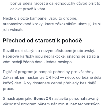
bonus udělá radost a dá jednoduchý důvod přijít to
oslavit právě k vám.
Nejde o složité kampaně. Jsou to drobné,
automatizované kroky, které zákazníkům ukazují, že si
jich všímáte.
Přechod od starostí k pohodě
Rozdíl mezi starým a novým přístupem je obrovský.
Papírové kartičky jsou nepraktické, snadno se ztratí a
vám nedají žádná data. Jedete naslepo.
Digitální program je naopak pohodlný pro všechny.
Zákazník jen naskenuje QR kód — něco, co běžně dělá
každý den. A vy dostanete cenné přehledy bez další
práce.
S nástrojem jako
BonusQR
nastavíte personalizovaný
věrnostní program během pár minut, bez technických