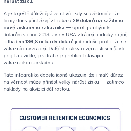
nárůst zisku
.
A je to ještě důležitější ve chvíli, kdy si uvědomíte, že
firmy dnes přicházejí zhruba o
29 dolarů na každého
nově získaného zákazníka
— oproti pouhým 9
dolarům v roce 2013. Jen v USA ztrácejí podniky ročně
odhadem
136,8 miliardy dolarů
jednoduše proto, že se
zákazníci nevracejí. Další statistiky o věrnosti si můžete
projít a uvidíte, jak drahé je přehlížet stávající
zákaznickou základnu.
Tato infografika docela jasně ukazuje, že i malý důraz
na věrnost může přinést velký nárůst zisku — zatímco
náklady na akvizici dál rostou.