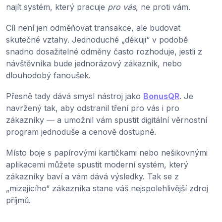
najít systém, který pracuje
pro vás
, ne proti vám.
Cíl není jen odměňovat transakce, ale budovat
skutečné vztahy. Jednoduché „děkuji“ v podobě
snadno dosažitelné odměny často rozhoduje, jestli z
návštěvníka bude jednorázový zákazník, nebo
dlouhodobý fanoušek.
Přesně tady dává smysl nástroj jako
BonusQR
. Je
navržený tak, aby odstranil tření pro vás i pro
zákazníky — a umožnil vám spustit digitální věrnostní
program jednoduše a cenově dostupně.
Místo boje s papírovými kartičkami nebo nešikovnými
aplikacemi můžete spustit moderní systém, který
zákazníky baví a vám dává výsledky. Tak se z
„mizejícího“ zákazníka stane váš nejspolehlivější zdroj
příjmů.