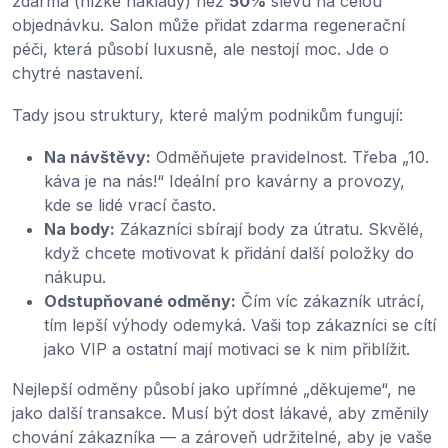
zdarma (nízké náklady) než
50%
slevu na celou
objednávku. Salon může přidat zdarma regenerační
péči, která působí luxusně, ale nestojí moc. Jde o
chytré nastavení.
Tady jsou struktury, které malým podnikům fungují:
Na návštěvy:
Odměňujete pravidelnost. Třeba „10.
káva je na nás!“ Ideální pro kavárny a provozy,
kde se lidé vrací často.
Na body:
Zákazníci sbírají body za útratu. Skvělé,
když chcete motivovat k přidání další položky do
nákupu.
Odstupňované odměny:
Čím víc zákazník utrácí,
tím lepší výhody odemyká. Vaši top zákazníci se cítí
jako VIP a ostatní mají motivaci se k nim přiblížit.
Nejlepší odměny působí jako upřímné „děkujeme“, ne
jako další transakce. Musí být dost lákavé, aby změnily
chování zákazníka — a zároveň udržitelné, aby je vaše