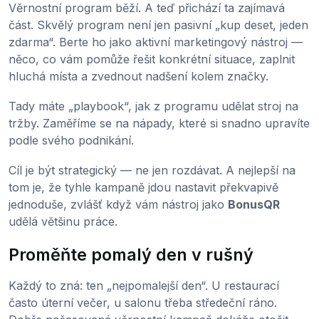
Věrnostní program běží. A teď přichází ta zajímavá
část. Skvělý program není jen pasivní „kup deset, jeden
zdarma“. Berte ho jako aktivní marketingový nástroj —
něco, co vám pomůže řešit konkrétní situace, zaplnit
hluchá místa a zvednout nadšení kolem značky.
Tady máte „playbook“, jak z programu udělat stroj na
tržby. Zaměříme se na nápady, které si snadno upravíte
podle svého podnikání.
Cíl je být strategický — ne jen rozdávat. A nejlepší na
tom je, že tyhle kampaně jdou nastavit překvapivě
jednoduše, zvlášť když vám nástroj jako
BonusQR
udělá většinu práce.
Proměňte pomalý den v rušný
Každý to zná: ten „nejpomalejší den“. U restaurací
často úterní večer, u salonu třeba středeční ráno.