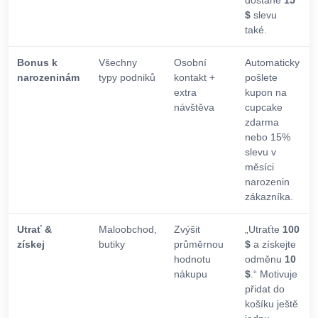
dostane
15
$
slevu
také.
Bonus k
Všechny
Osobní
Automaticky
narozeninám
typy podniků
kontakt +
pošlete
extra
kupon na
návštěva
cupcake
zdarma
nebo 15%
slevu v
měsíci
narozenin
zákazníka.
Utrať &
Maloobchod,
Zvýšit
„Utraťte
100
získej
butiky
průměrnou
$
a získejte
hodnotu
odměnu
10
nákupu
$
.“ Motivuje
přidat do
košíku ještě