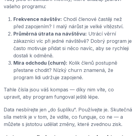
vašeho programu:
Frekvence návštěv:
Chodí členové častěji než
před zapojením? I malý nárůst je velké vítězství.
Průměrná útrata na návštěvu:
Utrácí věrní
zákazníci víc při jedné návštěvě? Dobrý program je
často motivuje přidat si něco navíc, aby se rychleji
dostali k odměně.
Míra odchodu (churn):
Kolik členů postupně
přestane chodit? Nízký churn znamená, že
program lidi udržuje zapojené.
Tahle čísla jsou váš kompas — díky nim víte, co
upravit, aby program fungoval ještě lépe.
Data nesbírejte jen „do šuplíku“. Používejte je. Skutečná
síla metrik je v tom, že vidíte, co funguje, co ne — a
můžete s jistotou udělat změny, které zvednou zisk.