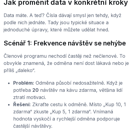
Jak proměnit data v konkrétní kroky
Data máte. A teď? Čísla dávají smysl jen tehdy, když
podle nich jednáte. Tady jsou typické situace a
jednoduché úpravy, které můžete udělat hned.
Scénář 1: Frekvence návštěv se nehýbe
Členové programu nechodí častěji než nečlenové. To
obvykle znamená, že odměna není dost lákavá nebo je
příliš „daleko“.
Problém:
Odměna působí nedosažitelně. Když je
potřeba
20
návštěv na kávu zdarma, většina lidí
ztratí motivaci.
Řešení:
Zkraťte cestu k odměně. Místo „Kup 10, 1
zdarma“ zkuste „Kup 5, 1 zdarma“. Vnímaná
hodnota vyskočí a rychlejší odměna podporuje
častější návštěvy.