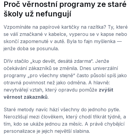
Proč věrnostní programy ze staré
školy už nefungují
Vzpomínáte na papírové kartičky na razítka? Ty, které
se válí zmačkané v kabelce, vyperou se v kapse nebo
skončí zapomenuté v autě. Byla to fajn myšlenka —
jenže doba se posunula.
Dřív stačilo „kup devět, desátá zdarma“. Jenže
očekávání zákazníků se změnila. Dnes univerzální
programy „pro všechny stejně“ často působí spíš jako
otravná povinnost než jako odměna. A hlavně:
nevytvářejí vztah, který opravdu pomůže
zvýšit
věrnost zákazníků
.
Staré metody navíc hází všechny do jednoho pytle.
Nerozlišují mezi člověkem, který chodí třikrát týdně, a
tím, kdo se ukáže jednou za měsíc. A právě chybějící
personalizace je jejich největší slabina.