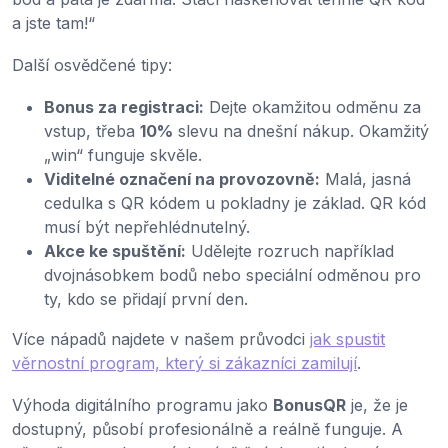
a jste tam!“
Další osvědčené tipy:
Bonus za registraci:
Dejte okamžitou odměnu za
vstup, třeba
10%
slevu na dnešní nákup. Okamžitý
„win“ funguje skvěle.
Viditelné označení na provozovně:
Malá, jasná
cedulka s QR kódem u pokladny je základ. QR kód
musí být nepřehlédnutelný.
Akce ke spuštění:
Udělejte rozruch například
dvojnásobkem bodů nebo speciální odměnou pro
ty, kdo se přidají první den.
Více nápadů najdete v našem průvodci
jak spustit
věrnostní program, který si zákazníci zamilují
.
Výhoda digitálního programu jako
BonusQR
je, že je
dostupný, působí profesionálně a reálně funguje. A