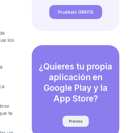
Pruébalo GRATIS
 de
que los
¿Quieres tu propia
ta
aplicación en
Google Play y la
ca
App Store?
irse
que te
Precios
dar un