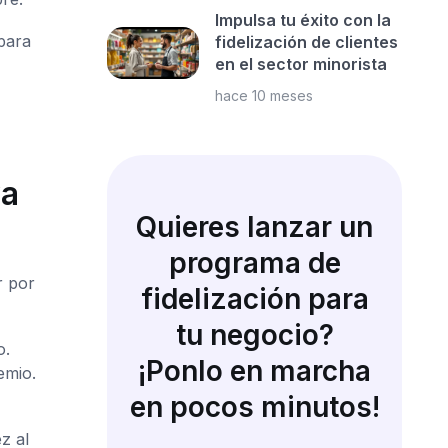
Impulsa tu éxito con la
 para
fidelización de clientes
en el sector minorista
hace 10 meses
ya
Quieres lanzar un
programa de
r por
fidelización para
tu negocio?
o.
¡Ponlo en marcha
emio.
en pocos minutos!
z al