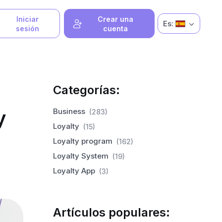
Iniciar
Crear una
Es:
sesión
cuenta
Categorías:
y
Business
(283)
Loyalty
(15)
Loyalty program
(162)
Loyalty System
(19)
Loyalty App
(3)
Artículos populares: