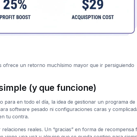
les ofrece un retorno muchísimo mayor que ir persiguiendo
 simple (y que funcione)
para en todo el día, la idea de gestionar un programa de
ara software pesado ni configuraciones caras y complicad
en tu contra.
r relaciones reales. Un “gracias” en forma de recompensa f
ue viene una vez y alguien que se queda contigo para siemp