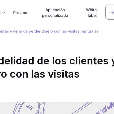
Aplicación
White-
s
Precios
personalizada
label
entes y dejar de perder dinero con las visitas puntuales
elidad de los clientes 
o con las visitas