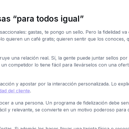
as “para todos igual”
cionales: gastas, te pongo un sello. Pero la fidelidad va
lo quieren un café gratis; quieren sentir que los conoces, 
ye una relación real. Sí, la gente puede juntar sellos por
 un competidor lo tiene fácil para llevárselos con una ofer
nsacción y apostar por la interacción personalizada. Lo expli
ad del cliente
.
ocer a una persona. Un programa de fidelización debe sent
cil y relevante, se convierte en un motivo poderoso para 
fertas. Si además les haces llevar una tarjeta física o recor