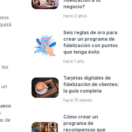
fidelización a tu
negocio?
hace 2 años
esos
quizá
Seis reglas de oro para
crear un programa de
fidelización con puntos
que tenga éxito
hace 1 año
 los
Tarjetas digitales de
fidelización de clientes:
 un
la guía completa
hace 10 meses
nuevo
s
Cómo crear un
as de
programa de
recompensas que