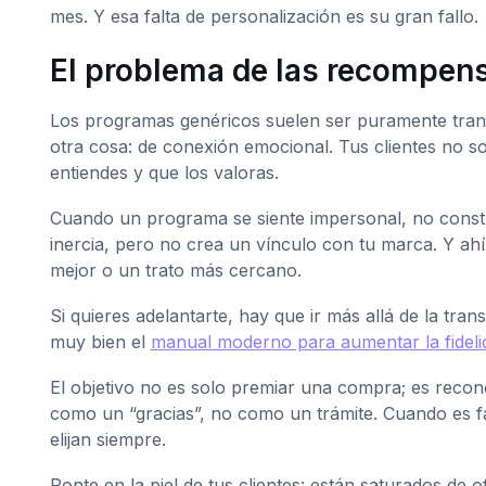
mes. Y esa falta de personalización es su gran fallo.
El problema de las recompens
Los programas genéricos suelen ser puramente transac
otra cosa: de conexión emocional. Tus clientes no so
entiendes y que los valoras.
Cuando un programa se siente impersonal, no constru
inercia, pero no crea un vínculo con tu marca. Y ahí
mejor o un trato más cercano.
Si quieres adelantarte, hay que ir más allá de la tra
muy bien el
manual moderno para aumentar la fidelid
El objetivo no es solo premiar una compra; es recon
como un “gracias”, no como un trámite. Cuando es fá
elijan siempre.
Ponte en la piel de tus clientes: están saturados de o