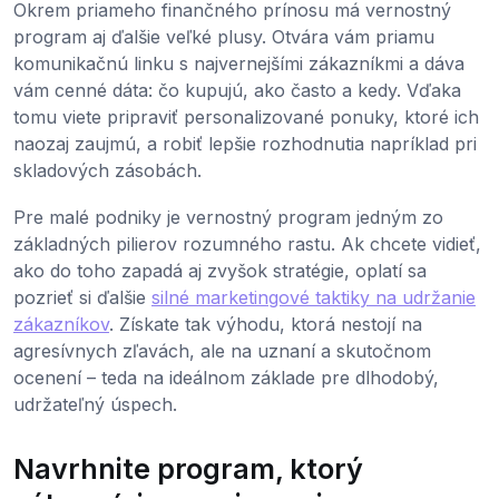
Okrem priameho finančného prínosu má vernostný
program aj ďalšie veľké plusy. Otvára vám priamu
komunikačnú linku s najvernejšími zákazníkmi a dáva
vám cenné dáta: čo kupujú, ako často a kedy. Vďaka
tomu viete pripraviť personalizované ponuky, ktoré ich
naozaj zaujmú, a robiť lepšie rozhodnutia napríklad pri
skladových zásobách.
Pre malé podniky je vernostný program jedným zo
základných pilierov rozumného rastu. Ak chcete vidieť,
ako do toho zapadá aj zvyšok stratégie, oplatí sa
pozrieť si ďalšie
silné marketingové taktiky na udržanie
zákazníkov
. Získate tak výhodu, ktorá nestojí na
agresívnych zľavách, ale na uznaní a skutočnom
ocenení – teda na ideálnom základe pre dlhodobý,
udržateľný úspech.
Navrhnite program, ktorý