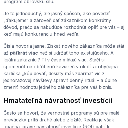
program obrovskú silu.
Je to jednoduchý, ale jasný spôsob, ako povedať
„ďakujeme“ a zároveň dať zákazníkom konkrétny
dôvod, prečo sa nabudúce rozhodnúť opäť pre vás – aj
keď majú konkurenciu hneď vedľa.
Čísla hovoria jasne. Získať nového zákazníka môže stáť
až
päťkrát viac
než si udržať toho existujúceho. A
lojálni zákazníci? Tí v čase míňajú viac. Stačí si
spomenúť na obľúbenú kaviareň v okolí: aj obyčajná
kartička „kúp deväť, desiaty máš zdarma“ vie z
jednorazovej návštevy spraviť denný rituál – a úplne
zmeniť hodnotu jedného zákazníka pre váš biznis.
Hmatateľná návratnosť investícií
Často sa hovorí, že vernostné programy sú pre malé
prevádzky príliš drahé alebo zložité. Realita je však
opačná: práve návratnosť investície (ROI) patrí k