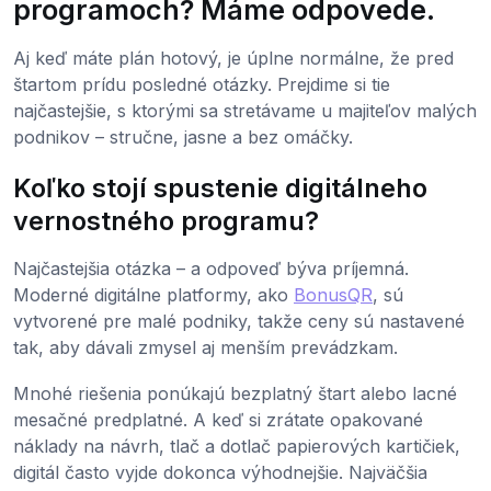
programoch? Máme odpovede.
Aj keď máte plán hotový, je úplne normálne, že pred
štartom prídu posledné otázky. Prejdime si tie
najčastejšie, s ktorými sa stretávame u majiteľov malých
podnikov – stručne, jasne a bez omáčky.
Koľko stojí spustenie digitálneho
vernostného programu?
Najčastejšia otázka – a odpoveď býva príjemná.
Moderné digitálne platformy, ako
BonusQR
, sú
vytvorené pre malé podniky, takže ceny sú nastavené
tak, aby dávali zmysel aj menším prevádzkam.
Mnohé riešenia ponúkajú bezplatný štart alebo lacné
mesačné predplatné. A keď si zrátate opakované
náklady na návrh, tlač a dotlač papierových kartičiek,
digitál často vyjde dokonca výhodnejšie. Najväčšia