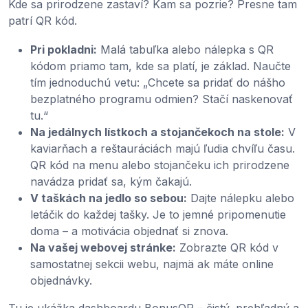
Kde sa prirodzene zastaví? Kam sa pozrie? Presne tam
patrí QR kód.
Pri pokladni:
Malá tabuľka alebo nálepka s QR
kódom priamo tam, kde sa platí, je základ. Naučte
tím jednoduchú vetu: „Chcete sa pridať do nášho
bezplatného programu odmien? Stačí naskenovať
tu.“
Na jedálnych lístkoch a stojančekoch na stole:
V
kaviarňach a reštauráciách majú ľudia chvíľu času.
QR kód na menu alebo stojančeku ich prirodzene
navádza pridať sa, kým čakajú.
V taškách na jedlo so sebou:
Dajte nálepku alebo
letáčik do každej tašky. Je to jemné pripomenutie
doma – a motivácia objednať si znova.
Na vašej webovej stránke:
Zobrazte QR kód v
samostatnej sekcii webu, najmä ak máte online
objednávky.