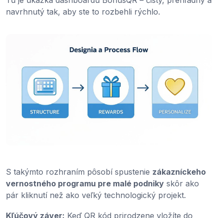
Tu je ukážka dashboardu BonusQR – čistý, prehľadný a
navrhnutý tak, aby ste to rozbehli rýchlo.
S takýmto rozhraním pôsobí spustenie
zákazníckeho
vernostného programu pre malé podniky
skôr ako
pár kliknutí než ako veľký technologický projekt.
Kľúčový záver:
Keď QR kód prirodzene vložíte do