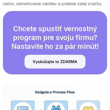
cieľov, odmeňovanie návštev a pridanie vašej značky.
Chcete spustiť vernostný
program pre svoju firmu?
Nastavíte ho za pár minút!
Vyskúšajte to ZDARMA