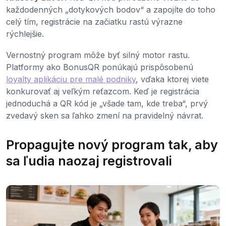
každodenných „dotykových bodov“ a zapojíte do toho
celý tím, registrácie na začiatku rastú výrazne
rýchlejšie.
Vernostný program môže byť silný motor rastu.
Platformy ako BonusQR ponúkajú prispôsobenú
loyalty aplikáciu pre malé podniky
, vďaka ktorej viete
konkurovať aj veľkým reťazcom. Keď je registrácia
jednoduchá a QR kód je „všade tam, kde treba“, prvý
zvedavý sken sa ľahko zmení na pravidelný návrat.
Propagujte nový program tak, aby
sa ľudia naozaj registrovali