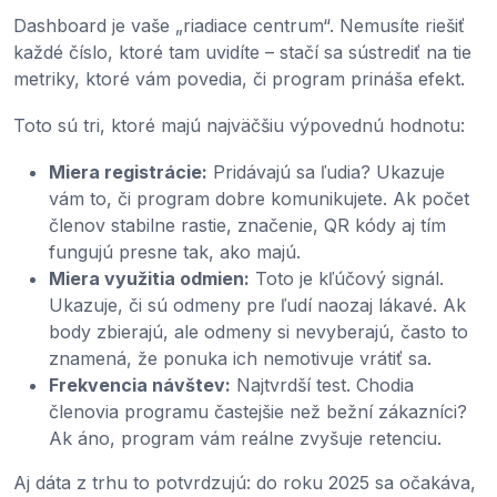
Dashboard je vaše „riadiace centrum“. Nemusíte riešiť
každé číslo, ktoré tam uvidíte – stačí sa sústrediť na tie
metriky, ktoré vám povedia, či program prináša efekt.
Toto sú tri, ktoré majú najväčšiu výpovednú hodnotu:
Miera registrácie:
Pridávajú sa ľudia? Ukazuje
vám to, či program dobre komunikujete. Ak počet
členov stabilne rastie, značenie, QR kódy aj tím
fungujú presne tak, ako majú.
Miera využitia odmien:
Toto je kľúčový signál.
Ukazuje, či sú odmeny pre ľudí naozaj lákavé. Ak
body zbierajú, ale odmeny si nevyberajú, často to
znamená, že ponuka ich nemotivuje vrátiť sa.
Frekvencia návštev:
Najtvrdší test. Chodia
členovia programu častejšie než bežní zákazníci?
Ak áno, program vám reálne zvyšuje retenciu.
Aj dáta z trhu to potvrdzujú: do roku 2025 sa očakáva,