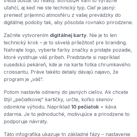
treba dostať do reality. BonusQR vám to výrazne
uľahčí, aj keď nie ste technický typ. Cieľ je jasný:
preniesť príjemnú atmosféru z vašej prevádzky do
digitálnej podoby tak, aby pôsobila rovnako prirodzene.
Začnite vytvorením
digitálnej karty
. Nie je to len
technický krok – je to skvelá príležitosť pre branding.
Nahrajte logo, vyberte farby značky a pridajte pozadie,
ktoré vystihuje váš príbeh. Predstavte si napríklad
susedskú pekáreň, kde je na karte fotka chrumkavého
croissantu. Práve takéto detaily dávajú najavo, že
program je „váš“.
Potom nastavte odmeny do jasných cieľov. Ak chcete
štýl „pečiatkovej“ kartičky, určte, koľko skenov
odomkne výhodu. Napríklad
10 pečiatok
= káva
zdarma. Je to jednoduché, motivujúce a prirodzene to
podporuje návraty.
Táto infografika ukazuje tri základné fázy – nastavenie