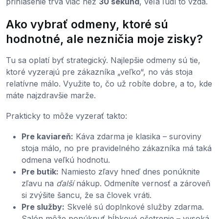
prihlásenie trvá viac než
30 sekúnd
, veľa ľudí to vzdá.
Ako vybrať odmeny, ktoré sú
hodnotné, ale nezničia moje zisky?
Tu sa oplatí byť strategický. Najlepšie odmeny sú tie,
ktoré vyzerajú pre zákazníka „veľko“, no vás stoja
relatívne málo. Využite to, čo už robíte dobre, a to, kde
máte najzdravšie marže.
Prakticky to môže vyzerať takto:
Pre kaviareň:
Káva zdarma je klasika – suroviny
stoja málo, no pre pravidelného zákazníka má taká
odmena veľkú hodnotu.
Pre butik:
Namiesto zľavy hneď dnes ponúknite
zľavu na
ďalší
nákup. Odmeníte vernosť a zároveň
si zvýšite šancu, že sa človek vráti.
Pre služby:
Skvelé sú doplnkové služby zdarma.
Salón môže ponúknuť hĺbkové ošetrenie – vysoká