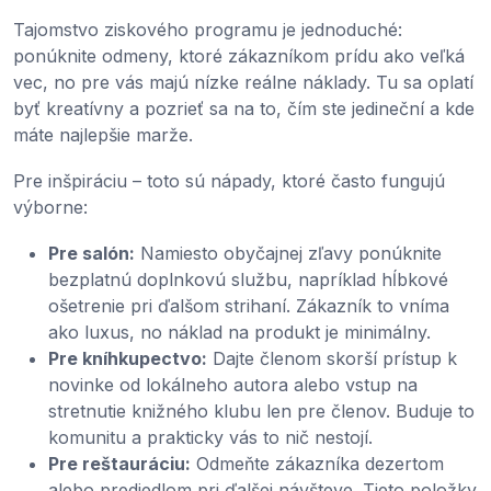
Tajomstvo ziskového programu je jednoduché:
ponúknite odmeny, ktoré zákazníkom prídu ako veľká
vec, no pre vás majú nízke reálne náklady. Tu sa oplatí
byť kreatívny a pozrieť sa na to, čím ste jedineční a kde
máte najlepšie marže.
Pre inšpiráciu – toto sú nápady, ktoré často fungujú
výborne:
Pre salón:
Namiesto obyčajnej zľavy ponúknite
bezplatnú doplnkovú službu, napríklad hĺbkové
ošetrenie pri ďalšom strihaní. Zákazník to vníma
ako luxus, no náklad na produkt je minimálny.
Pre kníhkupectvo:
Dajte členom skorší prístup k
novinke od lokálneho autora alebo vstup na
stretnutie knižného klubu len pre členov. Buduje to
komunitu a prakticky vás to nič nestojí.
Pre reštauráciu:
Odmeňte zákazníka dezertom
alebo predjedlom pri ďalšej návšteve. Tieto položky