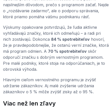
najsilnejším dôvodom, prečo s programom začať. Nejde
o „rozdávanie zadarmo“, ale o podporu správania,
ktoré priamo pomáha vášmu podnikaniu rásť.
Výskumy opakovane potvrdzujú, že ľudia aktívne
vyhľadávajú značky, ktoré ich odmeňujú – a radi pri
nich zostávajú. Dokonca
84 % spotrebiteľov
hovorí,
že je pravdepodobnejšie, že ostanú verní značke, ktorá
má program odmien. A
70 % spotrebiteľov
skôr
odporučí značku s dobrým vernostným programom.
Pre malé podniky, ktoré stoja na odporúčaniach, je to
obrovská výhoda.
Hlavným cieľom vernostného programu je zvýšiť
udržanie zákazníkov. Aj malé zvýšenie udržania
zákazníkov o 5 % môže zvýšiť zisky až o 95 %.
Viac než len zľavy