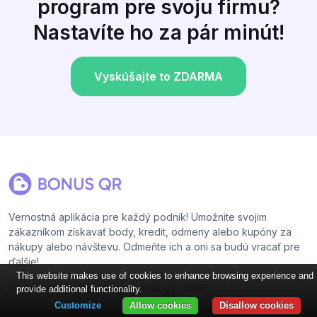
program pre svoju firmu?
Nastavíte ho za pár minút!
Vyskúšajte to ZDARMA
Vernostná aplikácia pre každý podnik! Umožnite svojim
zákazníkom získavať body, kredit, odmeny alebo kupóny za
nákupy alebo návštevu. Odmeňte ich a oni sa budú vracať pre
ďalšie!
This website makes use of cookies to enhance browsing experience and
|
|
Podmienky služby
Privacy Policy
GDPR
provide additional functionality.
Customize
Allow cookies
Disallow cookies