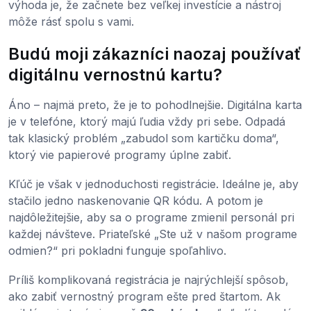
výhoda je, že začnete bez veľkej investície a nástroj
môže rásť spolu s vami.
Budú moji zákazníci naozaj používať
digitálnu vernostnú kartu?
Áno – najmä preto, že je to pohodlnejšie. Digitálna karta
je v telefóne, ktorý majú ľudia vždy pri sebe. Odpadá
tak klasický problém „zabudol som kartičku doma“,
ktorý vie papierové programy úplne zabiť.
Kľúč je však v jednoduchosti registrácie. Ideálne je, aby
stačilo jedno naskenovanie QR kódu. A potom je
najdôležitejšie, aby sa o programe zmienil personál pri
každej návšteve. Priateľské „Ste už v našom programe
odmien?“ pri pokladni funguje spoľahlivo.
Príliš komplikovaná registrácia je najrýchlejší spôsob,
ako zabiť vernostný program ešte pred štartom. Ak