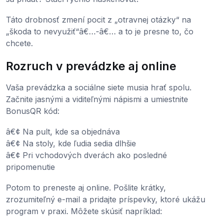
Táto drobnosť zmení pocit z „otravnej otázky“ na
„škoda to nevyužiť“â€…-â€… a to je presne to, čo
chcete.
Rozruch v prevádzke aj online
Vaša prevádzka a sociálne siete musia hrať spolu.
Začnite jasnými a viditeľnými nápismi a umiestnite
BonusQR kód:
â€¢ Na pult, kde sa objednáva
â€¢ Na stoly, kde ľudia sedia dlhšie
â€¢ Pri vchodových dverách ako posledné
pripomenutie
Potom to preneste aj online. Pošlite krátky,
zrozumiteľný e-mail a pridajte príspevky, ktoré ukážu
program v praxi. Môžete skúsiť napríklad: