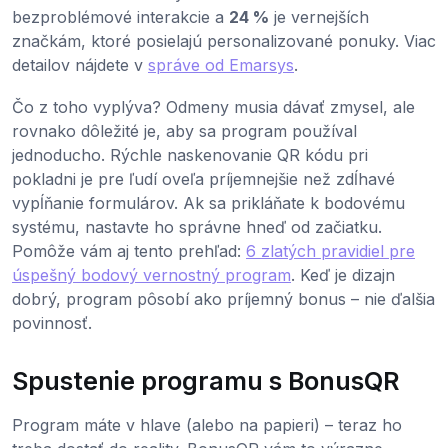
bezproblémové interakcie a
24 %
je vernejších
značkám, ktoré posielajú personalizované ponuky. Viac
detailov nájdete v
správe od Emarsys
.
Čo z toho vyplýva? Odmeny musia dávať zmysel, ale
rovnako dôležité je, aby sa program používal
jednoducho. Rýchle naskenovanie QR kódu pri
pokladni je pre ľudí oveľa príjemnejšie než zdĺhavé
vypĺňanie formulárov. Ak sa prikláňate k bodovému
systému, nastavte ho správne hneď od začiatku.
Pomôže vám aj tento prehľad:
6 zlatých pravidiel pre
úspešný bodový vernostný program
. Keď je dizajn
dobrý, program pôsobí ako príjemný bonus – nie ďalšia
povinnosť.
Spustenie programu s BonusQR
Program máte v hlave (alebo na papieri) – teraz ho