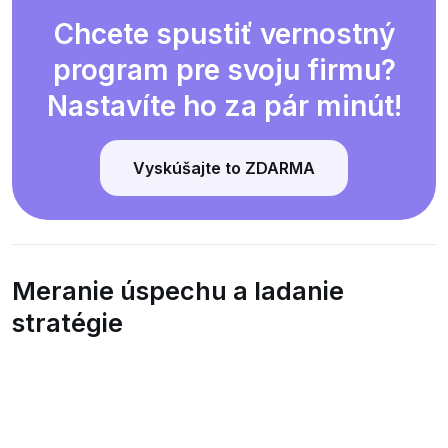
Chcete spustiť vernostný
program pre svoju firmu?
Nastavíte ho za pár minút!
Vyskúšajte to ZDARMA
Meranie úspechu a ladanie
stratégie