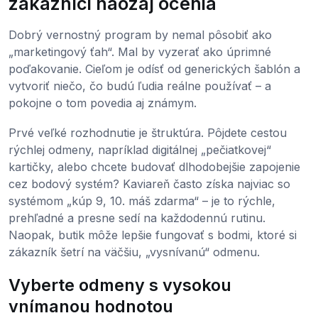
zákazníci naozaj ocenia
Dobrý vernostný program by nemal pôsobiť ako
„marketingový ťah“. Mal by vyzerať ako úprimné
poďakovanie. Cieľom je odísť od generických šablón a
vytvoriť niečo, čo budú ľudia reálne používať – a
pokojne o tom povedia aj známym.
Prvé veľké rozhodnutie je štruktúra. Pôjdete cestou
rýchlej odmeny, napríklad digitálnej „pečiatkovej“
kartičky, alebo chcete budovať dlhodobejšie zapojenie
cez bodový systém? Kaviareň často získa najviac so
systémom „kúp 9, 10. máš zdarma“ – je to rýchle,
prehľadné a presne sedí na každodennú rutinu.
Naopak, butik môže lepšie fungovať s bodmi, ktoré si
zákazník šetrí na väčšiu, „vysnívanú“ odmenu.
Vyberte odmeny s vysokou
vnímanou hodnotou