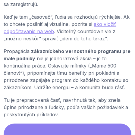
sa zaregistrujú.
Keď je tam „časovač“, ľudia sa rozhodujú rýchlejšie. Ak
to chcete posilniť aj vizuálne, pozrite si
ako vložiť
odpočítavanie na web
. Viditeľný countdown vie z
„možno neskôr“ spraviť „idem do toho teraz“.
Propagácia
zákazníckeho vernostného programu pre
malé podniky
nie je jednorazová akcia – je to
kontinuálna práca. Oslavujte míľniky („Máme 500
členov!“), pripomínajte tímu benefity pri pokladni a
prirodzene zapájajte program do každého kontaktu so
zákazníkom. Udržíte energiu – a komunita bude rásť.
Tu je prepracovaná časť, navrhnutá tak, aby znela
úplne prirodzene a ľudsky, podľa vašich požiadaviek a
poskytnutých príkladov.