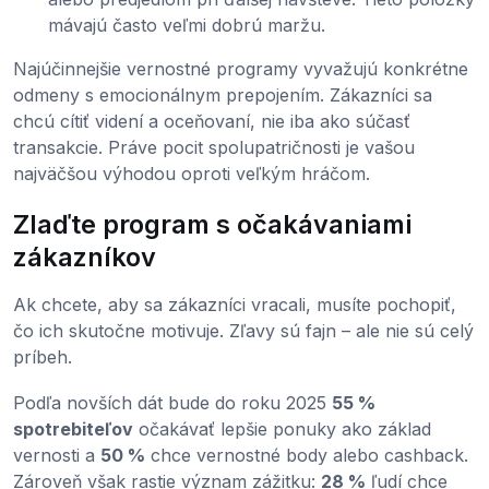
mávajú často veľmi dobrú maržu.
Najúčinnejšie vernostné programy vyvažujú konkrétne
odmeny s emocionálnym prepojením. Zákazníci sa
chcú cítiť videní a oceňovaní, nie iba ako súčasť
transakcie. Práve pocit spolupatričnosti je vašou
najväčšou výhodou oproti veľkým hráčom.
Zlaďte program s očakávaniami
zákazníkov
Ak chcete, aby sa zákazníci vracali, musíte pochopiť,
čo ich skutočne motivuje. Zľavy sú fajn – ale nie sú celý
príbeh.
Podľa novších dát bude do roku 2025
55 %
spotrebiteľov
očakávať lepšie ponuky ako základ
vernosti a
50 %
chce vernostné body alebo cashback.
Zároveň však rastie význam zážitku:
28 %
ľudí chce