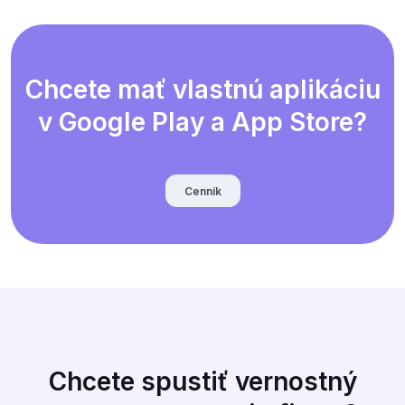
Chcete mať vlastnú aplikáciu
v Google Play a App Store?
Cenník
Chcete spustiť vernostný