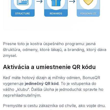
Presne toto je kostra úspešného programu: jasná
štruktúra, odmeny, ktoré lákajú, a branding, ktorý dáva
zmysel.
Aktivácia a umiestnenie QR kódu
Keď máte hotový dizajn aj míľniky odmien, BonusQR
vygeneruje
jedinečný QR kód
. To je vstupenka do
vášho „klubu“. Ďalšia úloha je jednoduchá: spravte ho
neprehliadnuteľným.
Premyslite si cestu zákazníka od chvíle, ako vojde dnu.