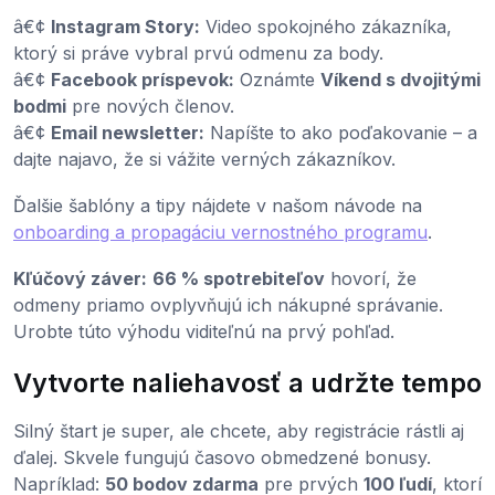
â€¢
Instagram Story:
Video spokojného zákazníka,
ktorý si práve vybral prvú odmenu za body.
â€¢
Facebook príspevok:
Oznámte
Víkend s dvojitými
bodmi
pre nových členov.
â€¢
Email newsletter:
Napíšte to ako poďakovanie – a
dajte najavo, že si vážite verných zákazníkov.
Ďalšie šablóny a tipy nájdete v našom návode na
onboarding a propagáciu vernostného programu
.
Kľúčový záver:
66 % spotrebiteľov
hovorí, že
odmeny priamo ovplyvňujú ich nákupné správanie.
Urobte túto výhodu viditeľnú na prvý pohľad.
Vytvorte naliehavosť a udržte tempo
Silný štart je super, ale chcete, aby registrácie rástli aj
ďalej. Skvele fungujú časovo obmedzené bonusy.
Napríklad:
50 bodov zdarma
pre prvých
100 ľudí
, ktorí