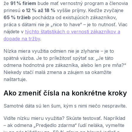
že
91 % firiem
bude mať vernostný program a členovia
prinesú
o 12 % až 18 %
vyššie príjmy. Keďže zvyčajne
65 % tržieb
pochádza od existujúcich zákazníkov,
práca s dátami nie je „nice to have“ – je to nutnosť. Viac
nájdete v
týchto štatistikách o vernosti zákazníkov a
dopade na tržby
.
Nízka miera využitia odmien nie je zlyhanie – je to
spätná väzba. Je to príležitosť spýtať sa: „Je táto
odmena hodnotná pre zákazníka, alebo len pre mňa?“
Niekedy stačí malá zmena a záujem sa okamžite
naštartuje.
Ako zmeniť čísla na konkrétne kroky
Samotné dáta sú len šum, kým s nimi niečo nespravíte.
Vidíte nízku mieru využitia? Skúste testovať. Napríklad
– ak odmena „Predjedlo zdarma“ ľudí neláka, vymeňte