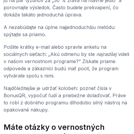
ju na pár týždňov za „50 % zľava na hlavné jedlo“ a
porovnajte výsledok. Často budete prekvapení, čo
dokáže takáto jednoduchá úprava.
A nezabúdajte na úplne najjednoduchšiu metódu:
spýtajte sa priamo.
Pošlite krátky e-mail alebo spravte anketu na
sociálnych sieťach: „Akú odmenu by ste
najradšej
videli
v našom vernostnom programe?“ Získate priame
odpovede a zákazníci budú mať pocit, že program
vytvárate spolu s nimi.
Najdôležitejšie je udržať kolobeh: pozrieť čísla v
BonusQR, vypočuť ľudí a priebežne dolaďovať. Práve
to robí z dobrého programu dlhodobo silný nástroj na
opakované nákupy.
Máte otázky o vernostných