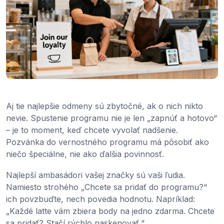
Aj tie najlepšie odmeny sú zbytočné, ak o nich nikto
nevie. Spustenie programu nie je len „zapnúť a hotovo“
– je to moment, keď chcete vyvolať nadšenie.
Pozvánka do vernostného programu má pôsobiť ako
niečo špeciálne, nie ako ďalšia povinnosť.
Najlepší ambasádori vašej značky sú vaši ľudia.
Namiesto strohého „Chcete sa pridať do programu?“
ich povzbuďte, nech povedia hodnotu. Napríklad:
„Každé latte vám zbiera body na jedno zdarma. Chcete
sa pridať? Stačí rýchlo naskenovať.“