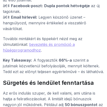
â€¢
Facebook-poszt:
Dupla pontok hétvégéje
az új
tagoknak.
â€¢
Email hírlevél:
Legyen köszönő üzenet –
hangsúlyozd, mennyire értékeled a visszatérő
vásárlókat.
További mintákért és tippekért nézd meg az
útmutatónkat:
bevezetés és promóció a
hűségprogramodhoz
.
Key Takeaway:
A fogyasztók
66%-a
szerint a
jutalmak közvetlenül befolyásolják, mennyit költenek.
Tedd ezt az előnyt teljesen egyértelművé – és láthatóvá.
Sürgetés és lendület fenntartása
Az erős indulás szuper, de kell valami, ami utána is
hajtja a feliratkozásokat. A limitált idejű bónuszok
nagyon jól működnek. Például adj
50 bónuszpontot
az