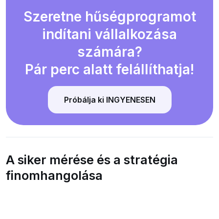
Szeretne hűségprogramot
indítani vállalkozása
számára?
Pár perc alatt felállíthatja!
Próbálja ki INGYENESEN
A siker mérése és a stratégia
finomhangolása