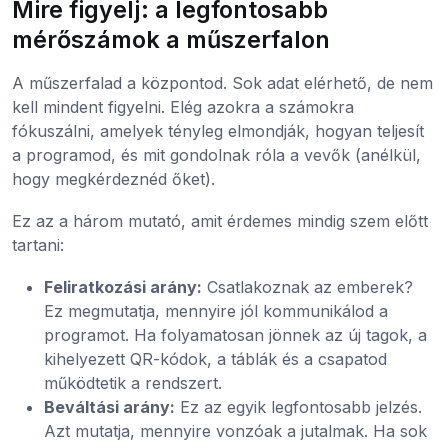
Mire figyelj: a legfontosabb
mérőszámok a műszerfalon
A műszerfalad a központod. Sok adat elérhető, de nem
kell mindent figyelni. Elég azokra a számokra
fókuszálni, amelyek tényleg elmondják, hogyan teljesít
a programod, és mit gondolnak róla a vevők (anélkül,
hogy megkérdeznéd őket).
Ez az a három mutató, amit érdemes mindig szem előtt
tartani:
Feliratkozási arány:
Csatlakoznak az emberek?
Ez megmutatja, mennyire jól kommunikálod a
programot. Ha folyamatosan jönnek az új tagok, a
kihelyezett QR-kódok, a táblák és a csapatod
működtetik a rendszert.
Beváltási arány:
Ez az egyik legfontosabb jelzés.
Azt mutatja, mennyire vonzóak a jutalmak. Ha sok