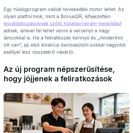
Egy hűségprogram valódi növekedési motor lehet. Az
olyan platformok, mint a BonusQR, kifejezetten
kisvállalkozásoknak szóló hűségprogram-megoldást
adnak, amivel fel lehet venni a versenyt a nagy
láncokkal is. Ha a feliratkozás könnyű és „mindenhol
ott van”, az első kíváncsi beolvasóból sokkal nagyobb
eséllyel lesz visszatérő vásárló.
Az új program népszerűsítése,
hogy jöjjenek a feliratkozások