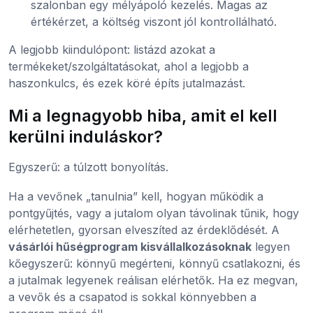
szalonban egy mélyápoló kezelés. Magas az
értékérzet, a költség viszont jól kontrollálható.
A legjobb kiindulópont: listázd azokat a
termékeket/szolgáltatásokat, ahol a legjobb a
haszonkulcs, és ezek köré építs jutalmazást.
Mi a legnagyobb hiba, amit el kell
kerülni induláskor?
Egyszerű: a túlzott bonyolítás.
Ha a vevőnek „tanulnia” kell, hogyan működik a
pontgyűjtés, vagy a jutalom olyan távolinak tűnik, hogy
elérhetetlen, gyorsan elveszíted az érdeklődését. A
vásárlói hűségprogram kisvállalkozásoknak
legyen
kőegyszerű: könnyű megérteni, könnyű csatlakozni, és
a jutalmak legyenek reálisan elérhetők. Ha ez megvan,
a vevők és a csapatod is sokkal könnyebben a