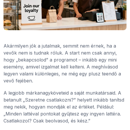
Akármilyen jók a jutalmak, semmit nem érnek, ha a
vevők nem is tudnak róluk. A start nem csak annyi,
hogy „bekapcsolod” a programot – inkább egy mini
esemény, amivel izgalmat kell kelteni. A meghívásod
legyen valami különleges, ne még egy plusz teendő a
vevő fejében.
A legjobb márkanagyköveteid a saját munkatársaid. A
betanult „Szeretne csatlakozni?” helyett inkább tanítsd
meg nekik, hogyan mondják el az értéket. Például:
„Minden lattéval pontokat gyűjtesz egy ingyen lattéra.
Csatlakozol? Csak beolvasod, és kész.”