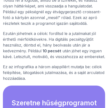
Töltsd fel a logódat, állítsd be a színeket, és válassz
olyan háttérképet, ami visszaadja a hangulatodat.
Például egy pékségnél egy étvágygerjesztő croissant-
fotó a kártyán azonnal „mesél” rólad. Ezek az apró
részletek teszik a programot igazán sajátoddá.
Ezután jöhetnek a célok: fordítsd le a jutalmakat jól
érthető mérföldkövekre. Ha digitális pecsétgyűjtőt
használsz, döntsd el, hány beolvasás után jár a
kedvezmény. Például
10 pecsét
után jöhet egy ingyen
kávé. Letisztult, motiváló, és visszahozza az embereket.
Ez az infografika a három alappillért mutatja be: célok
felépítése, látogatások jutalmazása, és a saját arculatod
hozzáadása.
Szeretne hűségprogramot