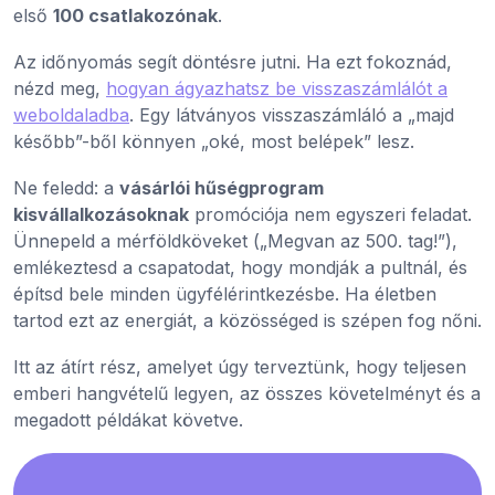
első
100 csatlakozónak
.
Az időnyomás segít döntésre jutni. Ha ezt fokoznád,
nézd meg,
hogyan ágyazhatsz be visszaszámlálót a
weboldaladba
. Egy látványos visszaszámláló a „majd
később”-ből könnyen „oké, most belépek” lesz.
Ne feledd: a
vásárlói hűségprogram
kisvállalkozásoknak
promóciója nem egyszeri feladat.
Ünnepeld a mérföldköveket („Megvan az 500. tag!”),
emlékeztesd a csapatodat, hogy mondják a pultnál, és
építsd bele minden ügyfélérintkezésbe. Ha életben
tartod ezt az energiát, a közösséged is szépen fog nőni.
Itt az átírt rész, amelyet úgy terveztünk, hogy teljesen
emberi hangvételű legyen, az összes követelményt és a
megadott példákat követve.