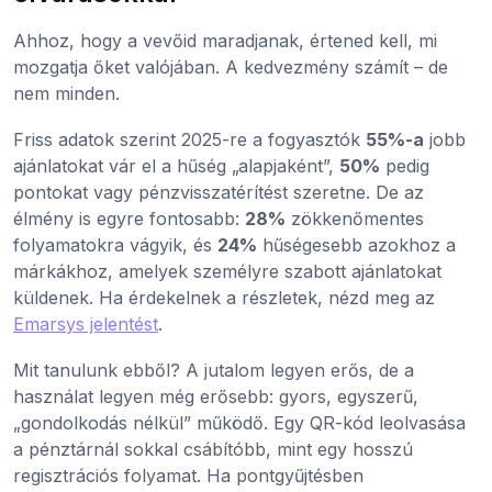
Ahhoz, hogy a vevőid maradjanak, értened kell, mi
mozgatja őket valójában. A kedvezmény számít – de
nem minden.
Friss adatok szerint 2025-re a fogyasztók
55%-a
jobb
ajánlatokat vár el a hűség „alapjaként”,
50%
pedig
pontokat vagy pénzvisszatérítést szeretne. De az
élmény is egyre fontosabb:
28%
zökkenőmentes
folyamatokra vágyik, és
24%
hűségesebb azokhoz a
márkákhoz, amelyek személyre szabott ajánlatokat
küldenek. Ha érdekelnek a részletek, nézd meg az
Emarsys jelentést
.
Mit tanulunk ebből? A jutalom legyen erős, de a
használat legyen még erősebb: gyors, egyszerű,
„gondolkodás nélkül” működő. Egy QR-kód leolvasása
a pénztárnál sokkal csábítóbb, mint egy hosszú
regisztrációs folyamat. Ha pontgyűjtésben