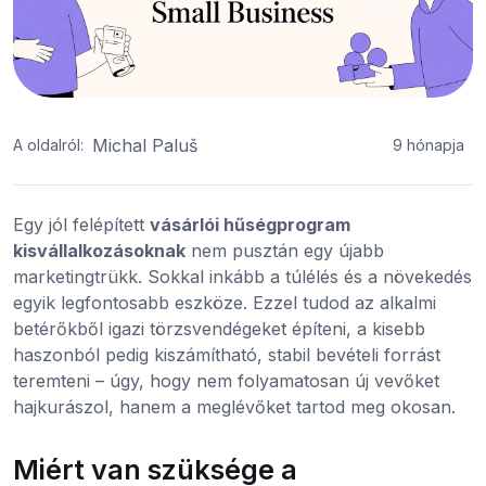
Michal Paluš
A oldalról:
9 hónapja
Egy jól felépített
vásárlói hűségprogram
kisvállalkozásoknak
nem pusztán egy újabb
marketingtrükk. Sokkal inkább a túlélés és a növekedés
egyik legfontosabb eszköze. Ezzel tudod az alkalmi
betérőkből igazi törzsvendégeket építeni, a kisebb
haszonból pedig kiszámítható, stabil bevételi forrást
teremteni – úgy, hogy nem folyamatosan új vevőket
hajkurászol, hanem a meglévőket tartod meg okosan.
Miért van szüksége a