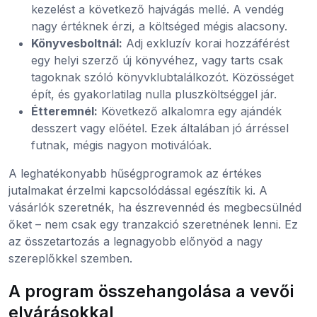
kezelést a következő hajvágás mellé. A vendég
nagy értéknek érzi, a költséged mégis alacsony.
Könyvesboltnál:
Adj exkluzív korai hozzáférést
egy helyi szerző új könyvéhez, vagy tarts csak
tagoknak szóló könyvklubtalálkozót. Közösséget
épít, és gyakorlatilag nulla pluszköltséggel jár.
Étteremnél:
Következő alkalomra egy ajándék
desszert vagy előétel. Ezek általában jó árréssel
futnak, mégis nagyon motiválóak.
A leghatékonyabb hűségprogramok az értékes
jutalmakat érzelmi kapcsolódással egészítik ki. A
vásárlók szeretnék, ha észrevennéd és megbecsülnéd
őket – nem csak egy tranzakció szeretnének lenni. Ez
az összetartozás a legnagyobb előnyöd a nagy
szereplőkkel szemben.
A program összehangolása a vevői
elvárásokkal