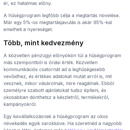
ér, ez hatalmas előny.
A hűségprogram legfőbb célja a megtartás növelése.
Már egy 5%-os megtartásjavulás is akár 95%-kal
emelheti a nyereséget.
Több, mint kedvezmény
A közvetlen pénzügyi előnyökön túl a hűségprogram
más szempontból is óriási érték. Közvetlen
kommunikációs csatornát ad a leghűségesebb
vevőidhez, és értékes adatokat mutat arról is, mit
vesznek, mikor vásárolnak, mire reagálnak. Ebből
személyre szabott ajánlatokat tudsz építeni, és
okosabban dönthetsz a készletről, termékekről,
kampányokról.
Egy kisvállalkozásnak a hűségprogram az okos
növekedés egyik sarokköve. Ha szeretnéd a nagyobb