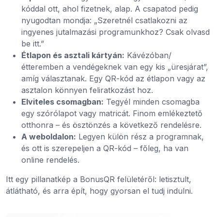
kóddal ott, ahol fizetnek, alap. A csapatod pedig
nyugodtan mondja: „Szeretnél csatlakozni az
ingyenes jutalmazási programunkhoz? Csak olvasd
be itt.”
Étlapon és asztali kártyán:
Kávézóban/
étteremben a vendégeknek van egy kis „üresjárat”,
amíg választanak. Egy QR-kód az étlapon vagy az
asztalon könnyen feliratkozást hoz.
Elviteles csomagban:
Tegyél minden csomagba
egy szórólapot vagy matricát. Finom emlékeztető
otthonra – és ösztönzés a következő rendelésre.
A weboldalon:
Legyen külön rész a programnak,
és ott is szerepeljen a QR-kód – főleg, ha van
online rendelés.
Itt egy pillanatkép a BonusQR felületéről: letisztult,
átlátható, és arra épít, hogy gyorsan el tudj indulni.