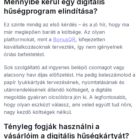
Mennyibe kerül egy digitális
hűségprogram elindítása?
Ez szinte mindig az első kérdés – és a jó hír, hogy ma
már meglepően baráti a költsége. Az olyan
platformokat, mint a
BonusQR
, kifejezetten
kisvállalkozásoknak tervezték, így nem igényelnek
óriási befektetést.
Sok szolgáltató ad ingyenes belépő csomagot vagy
alacsony havi díjas előfizetést. Ha pedig beleszámolod a
papír lyukkártyák tervezésének, nyomtatásának és
utánrendelésének állandó költségeit, a digitális
megoldás gyakran olcsóbbra jön ki. A legfontosabb,
hogy olyan eszközt válassz, ami veled együtt tud nőni,
nagy kezdő költségek nélkül.
Tényleg fogják használni a
vásárlóim a digitális hűségkártyát?