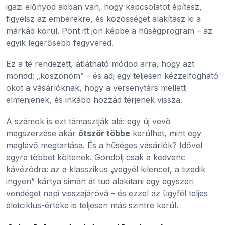
igazi előnyöd abban van, hogy kapcsolatot építesz,
figyelsz az emberekre, és közösséget alakítasz ki a
márkád körül. Pont itt jön képbe a hűségprogram – az
egyik legerősebb fegyvered.
Ez a te rendezett, átlátható módod arra, hogy azt
mondd: „köszönöm” – és adj egy teljesen kézzelfogható
okot a vásárlóknak, hogy a versenytárs mellett
elmenjenek, és inkább hozzád térjenek vissza.
A számok is ezt támasztják alá: egy új vevő
megszerzése akár
ötször többe
kerülhet, mint egy
meglévő megtartása. És a hűséges vásárlók? Idővel
egyre többet költenek. Gondolj csak a kedvenc
kávézódra: az a klasszikus „vegyél kilencet, a tizedik
ingyen” kártya simán át tud alakítani egy egyszeri
vendéget napi visszajáróvá – és ezzel az ügyfél teljes
életciklus-értéke is teljesen más szintre kerül.