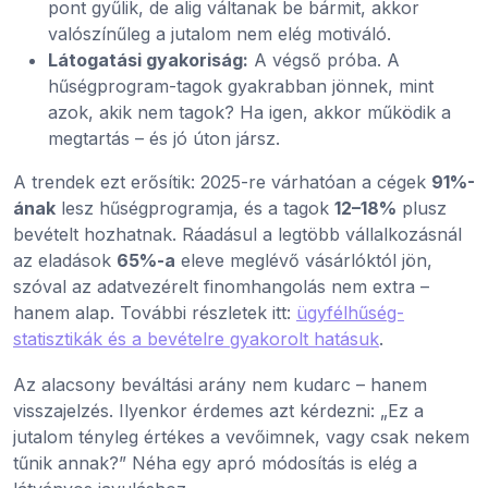
pont gyűlik, de alig váltanak be bármit, akkor
valószínűleg a jutalom nem elég motiváló.
Látogatási gyakoriság:
A végső próba. A
hűségprogram-tagok gyakrabban jönnek, mint
azok, akik nem tagok? Ha igen, akkor működik a
megtartás – és jó úton jársz.
A trendek ezt erősítik: 2025-re várhatóan a cégek
91%-
ának
lesz hűségprogramja, és a tagok
12–18%
plusz
bevételt hozhatnak. Ráadásul a legtöbb vállalkozásnál
az eladások
65%-a
eleve meglévő vásárlóktól jön,
szóval az adatvezérelt finomhangolás nem extra –
hanem alap. További részletek itt:
ügyfélhűség-
statisztikák és a bevételre gyakorolt hatásuk
.
Az alacsony beváltási arány nem kudarc – hanem
visszajelzés. Ilyenkor érdemes azt kérdezni: „Ez a
jutalom tényleg értékes a vevőimnek, vagy csak nekem
tűnik annak?” Néha egy apró módosítás is elég a