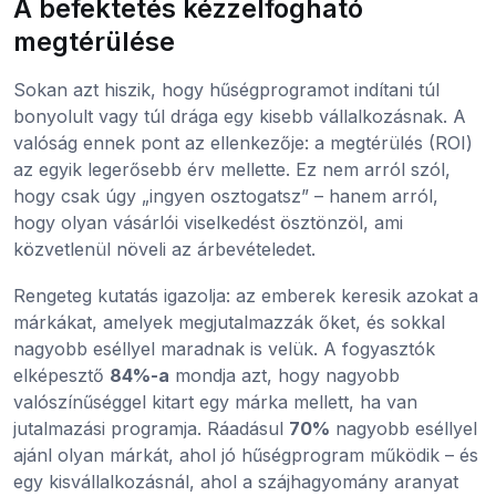
A befektetés kézzelfogható
megtérülése
Sokan azt hiszik, hogy hűségprogramot indítani túl
bonyolult vagy túl drága egy kisebb vállalkozásnak. A
valóság ennek pont az ellenkezője: a megtérülés (ROI)
az egyik legerősebb érv mellette. Ez nem arról szól,
hogy csak úgy „ingyen osztogatsz” – hanem arról,
hogy olyan vásárlói viselkedést ösztönzöl, ami
közvetlenül növeli az árbevételedet.
Rengeteg kutatás igazolja: az emberek keresik azokat a
márkákat, amelyek megjutalmazzák őket, és sokkal
nagyobb eséllyel maradnak is velük. A fogyasztók
elképesztő
84%-a
mondja azt, hogy nagyobb
valószínűséggel kitart egy márka mellett, ha van
jutalmazási programja. Ráadásul
70%
nagyobb eséllyel
ajánl olyan márkát, ahol jó hűségprogram működik – és
egy kisvállalkozásnál, ahol a szájhagyomány aranyat