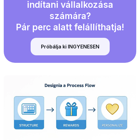
indítani vállalkozása
számára?
Pár perc alatt felállíthatja!
Próbálja ki INGYENESEN