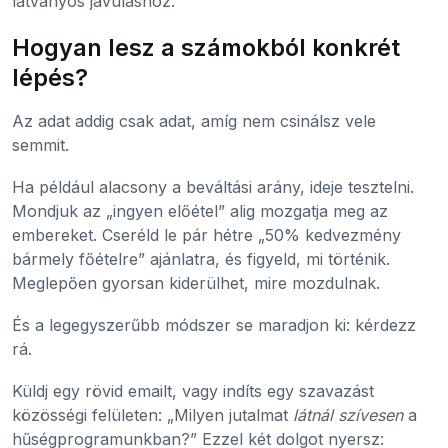
látványos javuláshoz.
Hogyan lesz a számokból konkrét
lépés?
Az adat addig csak adat, amíg nem csinálsz vele
semmit.
Ha például alacsony a beváltási arány, ideje tesztelni.
Mondjuk az „ingyen előétel” alig mozgatja meg az
embereket. Cseréld le pár hétre „50% kedvezmény
bármely főételre” ajánlatra, és figyeld, mi történik.
Meglepően gyorsan kiderülhet, mire mozdulnak.
És a legegyszerűbb módszer se maradjon ki: kérdezz
rá.
Küldj egy rövid emailt, vagy indíts egy szavazást
közösségi felületen: „Milyen jutalmat
látnál szívesen
a
hűségprogramunkban?” Ezzel két dolgot nyersz: