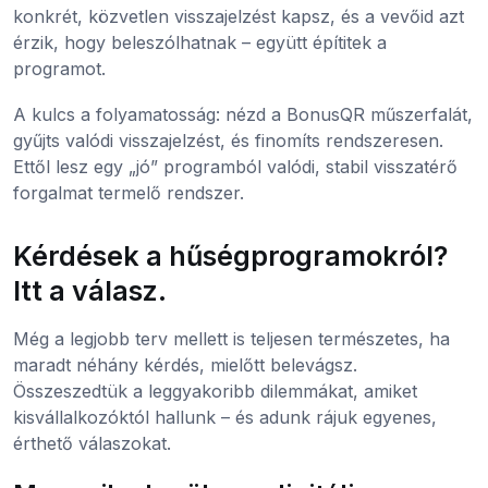
konkrét, közvetlen visszajelzést kapsz, és a vevőid azt
érzik, hogy beleszólhatnak – együtt építitek a
programot.
A kulcs a folyamatosság: nézd a BonusQR műszerfalát,
gyűjts valódi visszajelzést, és finomíts rendszeresen.
Ettől lesz egy „jó” programból valódi, stabil visszatérő
forgalmat termelő rendszer.
Kérdések a hűségprogramokról?
Itt a válasz.
Még a legjobb terv mellett is teljesen természetes, ha
maradt néhány kérdés, mielőtt belevágsz.
Összeszedtük a leggyakoribb dilemmákat, amiket
kisvállalkozóktól hallunk – és adunk rájuk egyenes,
érthető válaszokat.