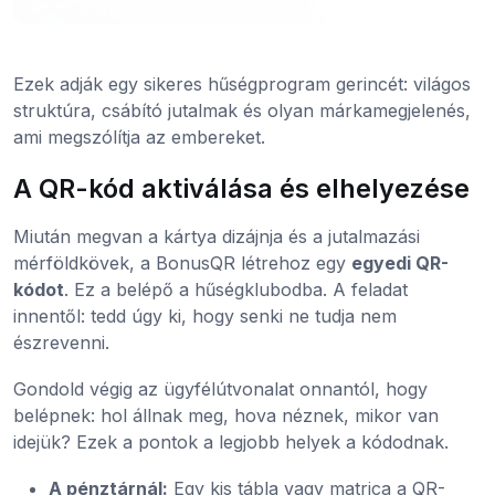
Ezek adják egy sikeres hűségprogram gerincét: világos
struktúra, csábító jutalmak és olyan márkamegjelenés,
ami megszólítja az embereket.
A QR-kód aktiválása és elhelyezése
Miután megvan a kártya dizájnja és a jutalmazási
mérföldkövek, a BonusQR létrehoz egy
egyedi QR-
kódot
. Ez a belépő a hűségklubodba. A feladat
innentől: tedd úgy ki, hogy senki ne tudja nem
észrevenni.
Gondold végig az ügyfélútvonalat onnantól, hogy
belépnek: hol állnak meg, hova néznek, mikor van
idejük? Ezek a pontok a legjobb helyek a kódodnak.
A pénztárnál:
Egy kis tábla vagy matrica a QR-