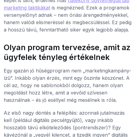
képet is látni, érdemes más
hatékony ügyfélmegtartási
marketing taktikákat
is megnézned. Ezek a programok
versenyelőnyt adnak – nem óriási árengedményekkel,
hanem valódi elismeréssel és megbecsüléssel. Ez pedig
a hosszú távú, fenntartható siker egyik legjobb alapja.
Olyan program tervezése, amit az
ügyfelek tényleg értékelnek
Egy igazán jó hűségprogram nem „marketingkampány-
ízű”. Inkább olyan érzés, mint egy őszinte köszönet. A
cél az, hogy ne sablonokból dolgozz, hanem olyan
megoldást hozz létre, amit a vevőid szívesen
használnak – és jó eséllyel még mesélnek is róla.
Az első nagy döntés a felépítés: azonnali jutalmazás
kell (például digitális pecsétgyűjtő), vagy inkább
hosszabb távú elköteleződés (pontrendszer)? Egy
kávézónál a „vegyél kilencet, a tizedik ingyen” digitális