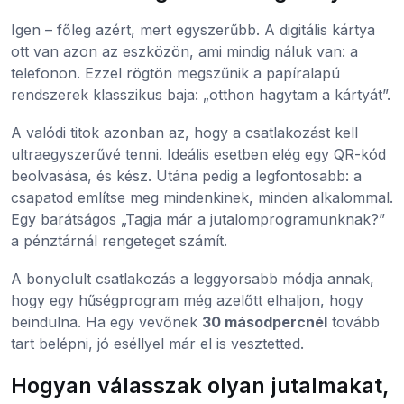
Igen – főleg azért, mert egyszerűbb. A digitális kártya
ott van azon az eszközön, ami mindig náluk van: a
telefonon. Ezzel rögtön megszűnik a papíralapú
rendszerek klasszikus baja: „otthon hagytam a kártyát”.
A valódi titok azonban az, hogy a csatlakozást kell
ultraegyszerűvé tenni. Ideális esetben elég egy QR-kód
beolvasása, és kész. Utána pedig a legfontosabb: a
csapatod említse meg mindenkinek, minden alkalommal.
Egy barátságos „Tagja már a jutalomprogramunknak?”
a pénztárnál rengeteget számít.
A bonyolult csatlakozás a leggyorsabb módja annak,
hogy egy hűségprogram még azelőtt elhaljon, hogy
beindulna. Ha egy vevőnek
30 másodpercnél
tovább
tart belépni, jó eséllyel már el is vesztetted.
Hogyan válasszak olyan jutalmakat,