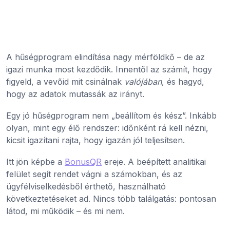
A hűségprogram elindítása nagy mérföldkő – de az
igazi munka most kezdődik. Innentől az számít, hogy
figyeld, a vevőid mit csinálnak
valójában
, és hagyd,
hogy az adatok mutassák az irányt.
Egy jó hűségprogram nem „beállítom és kész”. Inkább
olyan, mint egy élő rendszer: időnként rá kell nézni,
kicsit igazítani rajta, hogy igazán jól teljesítsen.
Itt jön képbe a
BonusQR
ereje. A beépített analitikai
felület segít rendet vágni a számokban, és az
ügyfélviselkedésből érthető, használható
következtetéseket ad. Nincs több találgatás: pontosan
látod, mi működik – és mi nem.