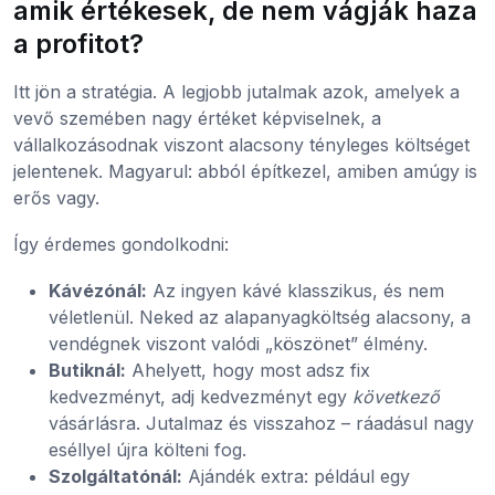
amik értékesek, de nem vágják haza
a profitot?
Itt jön a stratégia. A legjobb jutalmak azok, amelyek a
vevő szemében nagy értéket képviselnek, a
vállalkozásodnak viszont alacsony tényleges költséget
jelentenek. Magyarul: abból építkezel, amiben amúgy is
erős vagy.
Így érdemes gondolkodni:
Kávézónál:
Az ingyen kávé klasszikus, és nem
véletlenül. Neked az alapanyagköltség alacsony, a
vendégnek viszont valódi „köszönet” élmény.
Butiknál:
Ahelyett, hogy most adsz fix
kedvezményt, adj kedvezményt egy
következő
vásárlásra. Jutalmaz és visszahoz – ráadásul nagy
eséllyel újra költeni fog.
Szolgáltatónál:
Ajándék extra: például egy