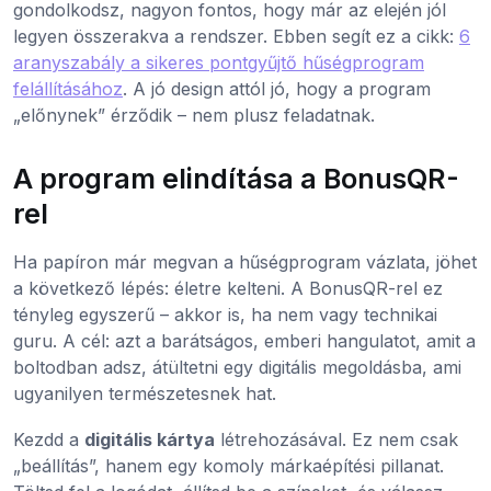
gondolkodsz, nagyon fontos, hogy már az elején jól
legyen összerakva a rendszer. Ebben segít ez a cikk:
6
aranyszabály a sikeres pontgyűjtő hűségprogram
felállításához
. A jó design attól jó, hogy a program
„előnynek” érződik – nem plusz feladatnak.
A program elindítása a BonusQR-
rel
Ha papíron már megvan a hűségprogram vázlata, jöhet
a következő lépés: életre kelteni. A BonusQR-rel ez
tényleg egyszerű – akkor is, ha nem vagy technikai
guru. A cél: azt a barátságos, emberi hangulatot, amit a
boltodban adsz, átültetni egy digitális megoldásba, ami
ugyanilyen természetesnek hat.
Kezdd a
digitális kártya
létrehozásával. Ez nem csak
„beállítás”, hanem egy komoly márkaépítési pillanat.