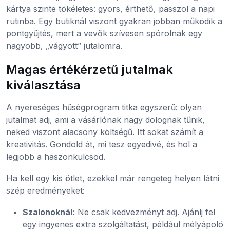
kártya szinte tökéletes: gyors, érthető, passzol a napi
rutinba. Egy butiknál viszont gyakran jobban működik a
pontgyűjtés, mert a vevők szívesen spórolnak egy
nagyobb, „vágyott” jutalomra.
Magas értékérzetű jutalmak
kiválasztása
A nyereséges hűségprogram titka egyszerű: olyan
jutalmat adj, ami a vásárlónak nagy dolognak tűnik,
neked viszont alacsony költségű. Itt sokat számít a
kreativitás. Gondold át, mi tesz egyedivé, és hol a
legjobb a haszonkulcsod.
Ha kell egy kis ötlet, ezekkel már rengeteg helyen látni
szép eredményeket:
Szalonoknál:
Ne csak kedvezményt adj. Ajánlj fel
egy ingyenes extra szolgáltatást, például mélyápoló