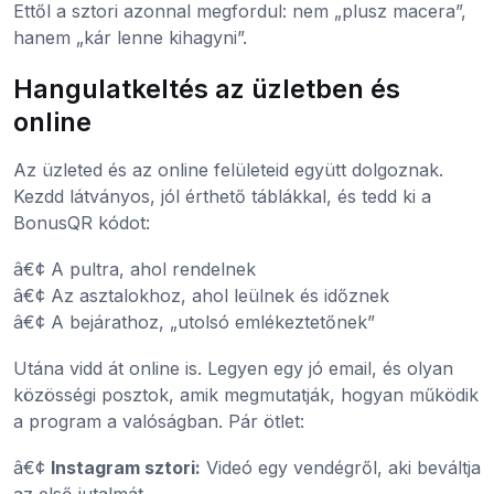
Ettől a sztori azonnal megfordul: nem „plusz macera”,
hanem „kár lenne kihagyni”.
Hangulatkeltés az üzletben és
online
Az üzleted és az online felületeid együtt dolgoznak.
Kezdd látványos, jól érthető táblákkal, és tedd ki a
BonusQR kódot:
â€¢ A pultra, ahol rendelnek
â€¢ Az asztalokhoz, ahol leülnek és időznek
â€¢ A bejárathoz, „utolsó emlékeztetőnek”
Utána vidd át online is. Legyen egy jó email, és olyan
közösségi posztok, amik megmutatják, hogyan működik
a program a valóságban. Pár ötlet:
â€¢
Instagram sztori:
Videó egy vendégről, aki beváltja
az első jutalmát.