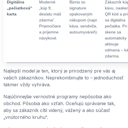
Digitálna
Moderné
Biznis so
Zákazník kú
„pečiatková“
„kúp 9,
signature
kávu, naske
karta
desiatu máš
opakovaným
QR kód a pr
zdarma“.
nákupom (napr.
sa digitálna
Priamočiare
káva, sendviče,
pečiatka. Pri
a príjemne
autoumyváreň).
skene sa
návykové.
automaticky
aktivuje
odmena – k
zdarma.
Najlepší model je ten, ktorý je prirodzený pre vás aj
vašich zákazníkov. Neprekombinujte to – jednoduchosť
takmer vždy vyhráva.
Najúčinnejšie vernostné programy nepôsobia ako
obchod. Pôsobia ako vzťah. Oceňujú správanie tak,
aby sa zákazník cítil videný, vážený a ako súčasť
„vnútorného kruhu“.