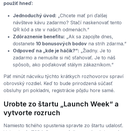
použiť hneď:
Jednoduchý úvod:
„Chcete mať pri ďalšej
návšteve kávu zadarmo? Stačí naskenovať tento
QR kód a ste v našich odmenách.“
Zdôraznenie benefitu:
„Ak sa zapojíte dnes,
dostanete
10 bonusových bodov
na strih zdarma.“
Odpoveď na „kde je háčik?“:
„Žiadny. Je to
zadarmo a nemusíte si nič sťahovať. Je to náš
spôsob, ako poďakovať stálym zákazníkom.“
Päť minút nácviku týchto krátkych rozhovorov spraví
obrovský rozdiel. Keď to bude prirodzená súčasť
obsluhy pri pokladni, registrácie pôjdu hore samé.
Urobte zo štartu „Launch Week“ a
vytvorte rozruch
Namiesto tichého spustenia spravte zo štartu udalosť.