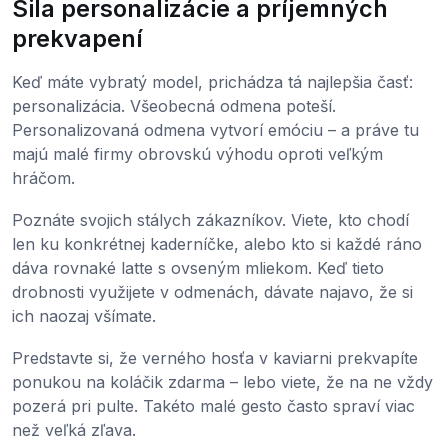
Sila personalizácie a príjemných
prekvapení
Keď máte vybratý model, prichádza tá najlepšia časť:
personalizácia. Všeobecná odmena poteší.
Personalizovaná odmena vytvorí emóciu – a práve tu
majú malé firmy obrovskú výhodu oproti veľkým
hráčom.
Poznátе svojich stálych zákazníkov. Viete, kto chodí
len ku konkrétnej kaderníčke, alebo kto si každé ráno
dáva rovnaké latte s ovseným mliekom. Keď tieto
drobnosti využijete v odmenách, dávate najavo, že si
ich naozaj všímate.
Predstavte si, že verného hosťa v kaviarni prekvapíte
ponukou na koláčik zdarma – lebo viete, že na ne vždy
pozerá pri pulte. Takéto malé gesto často spraví viac
než veľká zľava.