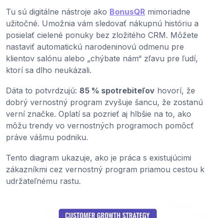
Tu sú digitálne nástroje ako
BonusQR
mimoriadne
užitočné. Umožnia vám sledovať nákupnú históriu a
posielať cielené ponuky bez zložitého CRM. Môžete
nastaviť automatickú narodeninovú odmenu pre
klientov salónu alebo „chýbate nám“ zľavu pre ľudí,
ktorí sa dlho neukázali.
Dáta to potvrdzujú:
85 % spotrebiteľov
hovorí, že
dobrý vernostný program zvyšuje šancu, že zostanú
verní značke. Oplatí sa pozrieť aj hlbšie na to, ako
môžu trendy vo vernostných programoch pomôcť
práve vášmu podniku.
Tento diagram ukazuje, ako je práca s existujúcimi
zákazníkmi cez vernostný program priamou cestou k
udržateľnému rastu.