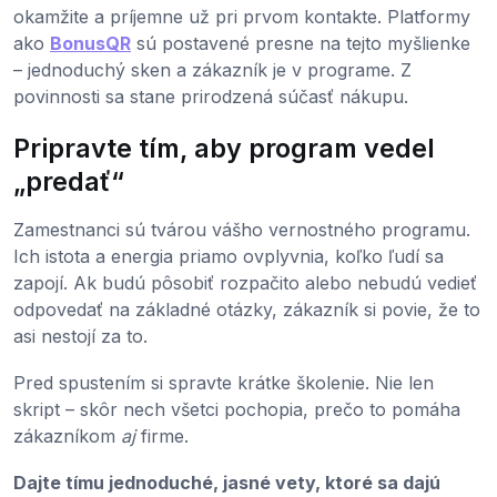
okamžite a príjemne už pri prvom kontakte. Platformy
ako
BonusQR
sú postavené presne na tejto myšlienke
– jednoduchý sken a zákazník je v programe. Z
povinnosti sa stane prirodzená súčasť nákupu.
Pripravte tím, aby program vedel
„predať“
Zamestnanci sú tvárou vášho vernostného programu.
Ich istota a energia priamo ovplyvnia, koľko ľudí sa
zapojí. Ak budú pôsobiť rozpačito alebo nebudú vedieť
odpovedať na základné otázky, zákazník si povie, že to
asi nestojí za to.
Pred spustením si spravte krátke školenie. Nie len
skript – skôr nech všetci pochopia, prečo to pomáha
zákazníkom
aj
firme.
Dajte tímu jednoduché, jasné vety, ktoré sa dajú