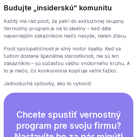
Budujte „insiderskú“ komunitu
Každý má rád pocit, že patrí do exkluzívnej skupiny.
Vernostný program je na to ideálny – keď dáte
najvernejším zákazníkom niečo navyše, nielen zľavu.
Pocit spolupatričnosti je silný motor lojality. Keď sa
ľuďom dostane špeciálnej starostlivosti, nie sú len
zákazníkmi – sú súčasťou vášho vnútorného kruhu. A
to je niečo, čo konkurencia kopíruje veľmi ťažko.
Jednoduché spôsoby, ako to vytvoriť:
Chcete spustiť vernostný
program pre svoju firmu?
Nastavíte ho za pár minút!