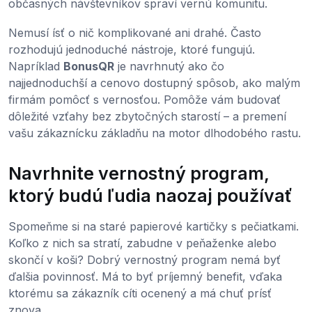
občasných návštevníkov spraví vernú komunitu.
Nemusí ísť o nič komplikované ani drahé. Často
rozhodujú jednoduché nástroje, ktoré fungujú.
Napríklad
BonusQR
je navrhnutý ako čo
najjednoduchší a cenovo dostupný spôsob, ako malým
firmám pomôcť s vernosťou. Pomôže vám budovať
dôležité vzťahy bez zbytočných starostí – a premení
vašu zákaznícku základňu na motor dlhodobého rastu.
Navrhnite vernostný program,
ktorý budú ľudia naozaj používať
Spomeňme si na staré papierové kartičky s pečiatkami.
Koľko z nich sa stratí, zabudne v peňaženke alebo
skončí v koši? Dobrý vernostný program nemá byť
ďalšia povinnosť. Má to byť príjemný benefit, vďaka
ktorému sa zákazník cíti ocenený a má chuť prísť
znova.