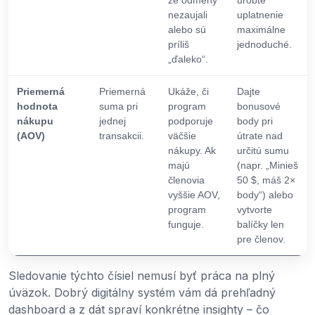
že odmeny
urobte
nezaujali
uplatnenie
alebo sú
maximálne
príliš
jednoduché.
„ďaleko“.
Priemerná
Priemerná
Ukáže, či
Dajte
hodnota
suma pri
program
bonusové
nákupu
jednej
podporuje
body pri
(AOV)
transakcii.
väčšie
útrate nad
nákupy. Ak
určitú sumu
majú
(napr. „Minieš
členovia
50 $, máš 2×
vyššie AOV,
body“) alebo
program
vytvorte
funguje.
balíčky len
pre členov.
Sledovanie týchto čísiel nemusí byť práca na plný
úväzok. Dobrý digitálny systém vám dá prehľadný
dashboard a z dát spraví konkrétne insighty – čo