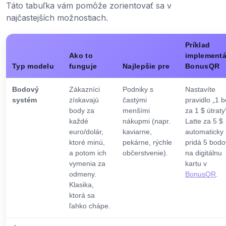
Táto tabuľka vám pomôže zorientovať sa v
najčastejších možnostiach.
Príklad
Ako to
implementá
Typ modelu
funguje
Najlepšie pre
BonusQR
Bodový
Zákazníci
Podniky s
Nastavíte
systém
získavajú
častými
pravidlo „1 
body za
menšími
za 1 $ útraty
každé
nákupmi (napr.
Latte za 5 $
euro/dolár,
kaviarne,
automaticky
ktoré minú,
pekárne, rýchle
pridá 5 bodo
a potom ich
občerstvenie).
na digitálnu
vymenia za
kartu v
odmeny.
BonusQR
.
Klasika,
ktorá sa
ľahko chápe.