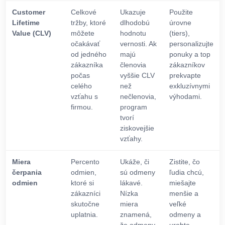
Customer
Celkové
Ukazuje
Použite
Lifetime
tržby, ktoré
dlhodobú
úrovne
Value (CLV)
môžete
hodnotu
(tiers),
očakávať
vernosti. Ak
personalizujte
od jedného
majú
ponuky a top
zákazníka
členovia
zákazníkov
počas
vyššie CLV
prekvapte
celého
než
exkluzívnymi
vzťahu s
nečlenovia,
výhodami.
firmou.
program
tvorí
ziskovejšie
vzťahy.
Miera
Percento
Ukáže, či
Zistite, čo
čerpania
odmien,
sú odmeny
ľudia chcú,
odmien
ktoré si
lákavé.
miešajte
zákazníci
Nízka
menšie a
skutočne
miera
veľké
uplatnia.
znamená,
odmeny a