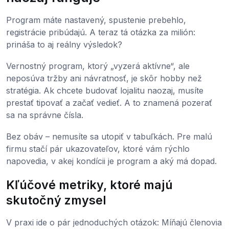
Program máte nastavený, spustenie prebehlo,
registrácie pribúdajú. A teraz tá otázka za milión:
prináša to aj reálny výsledok?
Vernostný program, ktorý „vyzerá aktívne“, ale
neposúva tržby ani návratnosť, je skôr hobby než
stratégia. Ak chcete budovať lojalitu naozaj, musíte
prestať tipovať a začať vedieť. A to znamená pozerať
sa na správne čísla.
Bez obáv – nemusíte sa utopiť v tabuľkách. Pre malú
firmu stačí pár ukazovateľov, ktoré vám rýchlo
napovedia, v akej kondícii je program a aký má dopad.
Kľúčové metriky, ktoré majú
skutočný zmysel
V praxi ide o pár jednoduchých otázok: Míňajú členovia