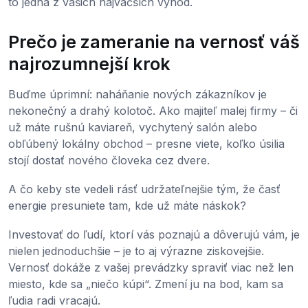
to jedna z vašich najväčších výhod.
Prečo je zameranie na vernosť váš
najrozumnejší krok
Buďme úprimní: naháňanie nových zákazníkov je
nekonečný a drahý kolotoč. Ako majiteľ malej firmy – či
už máte rušnú kaviareň, vychytený salón alebo
obľúbený lokálny obchod – presne viete, koľko úsilia
stojí dostať nového človeka cez dvere.
A čo keby ste vedeli rásť udržateľnejšie tým, že časť
energie presuniete tam, kde už máte náskok?
Investovať do ľudí, ktorí vás poznajú a dôverujú vám, je
nielen jednoduchšie – je to aj výrazne ziskovejšie.
Vernosť dokáže z vašej prevádzky spraviť viac než len
miesto, kde sa „niečo kúpi“. Zmení ju na bod, kam sa
ľudia radi vracajú.