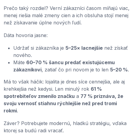
Prečo taký rozdiel? Verní zákazníci časom míňajú viac,
menej riešia malé zmeny cien a ich obsluha stojí menej
než získavanie úplne nových ľudí.
Dáta hovoria jasne:
Udržať si zákazníka je
5–25× lacnejšie
než získať
nového.
Máte
60–70 % šancu predať existujúcemu
zákazníkovi
, zatiaľ čo pri novom je to len
5–20 %
.
Má to však háčik: lojalita je dnes síce cennejšia, ale aj
krehkejšia než kedysi. Len minulý rok
61 %
spotrebiteľov zmenilo značku
a
77 % priznáva, že
svoju vernosť stiahnu rýchlejšie než pred tromi
rokmi
.
Záver? Potrebujete modernú, hladkú stratégiu, vďaka
ktorej sa budú radi vracať.