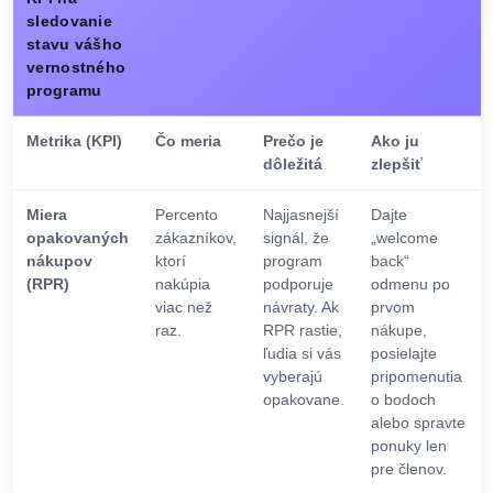
sledovanie
stavu vášho
vernostného
programu
Metrika (KPI)
Čo meria
Prečo je
Ako ju
dôležitá
zlepšiť
Miera
Percento
Najjasnejší
Dajte
opakovaných
zákazníkov,
signál, že
„welcome
nákupov
ktorí
program
back“
(RPR)
nakúpia
podporuje
odmenu po
viac než
návraty. Ak
prvom
raz.
RPR rastie,
nákupe,
ľudia si vás
posielajte
vyberajú
pripomenutia
opakovane.
o bodoch
alebo spravte
ponuky len
pre členov.