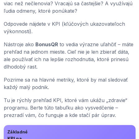
viac než nečlenovia? Vracajú sa častejšie? A využívajú
ľudia odmeny, ktoré ponúkate?
Odpovede nájdete v KPI (kľúčových ukazovateľoch
výkonnosti).
Nástroje ako
BonusQR
to vedia výrazne uľahčiť – máte
prehľad na jednom mieste. Cieľ nie je len zbierať dáta,
ale používať ich na lepšie rozhodnutia, ktoré prinesú
dlhodobý rast.
Pozrime sa na hlavné metriky, ktoré by mal sledovať
každý malý podnik.
Tu je rýchly prehľad KPI, ktoré vám ukážu „zdravie“
programu. Berte túto tabuľku ako vysvedčenie –
prezradí vám, čo funguje a kde stačí pár úprav.
Základné
KPI na