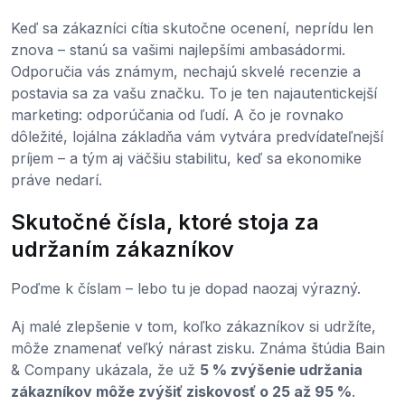
Keď sa zákazníci cítia skutočne ocenení, neprídu len
znova – stanú sa vašimi najlepšími ambasádormi.
Odporučia vás známym, nechajú skvelé recenzie a
postavia sa za vašu značku. To je ten najautentickejší
marketing: odporúčania od ľudí. A čo je rovnako
dôležité, lojálna základňa vám vytvára predvídateľnejší
príjem – a tým aj väčšiu stabilitu, keď sa ekonomike
práve nedarí.
Skutočné čísla, ktoré stoja za
udržaním zákazníkov
Poďme k číslam – lebo tu je dopad naozaj výrazný.
Aj malé zlepšenie v tom, koľko zákazníkov si udržíte,
môže znamenať veľký nárast zisku. Známa štúdia Bain
& Company ukázala, že už
5 % zvýšenie udržania
zákazníkov môže zvýšiť ziskovosť o 25 až 95 %
.