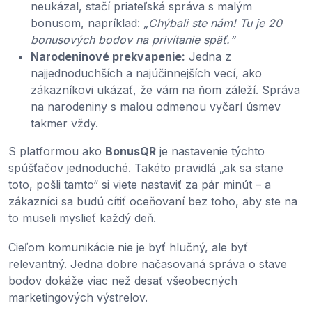
neukázal, stačí priateľská správa s malým
bonusom, napríklad:
„Chýbali ste nám! Tu je 20
bonusových bodov na privítanie späť.“
Narodeninové prekvapenie:
Jedna z
najjednoduchších a najúčinnejších vecí, ako
zákazníkovi ukázať, že vám na ňom záleží. Správa
na narodeniny s malou odmenou vyčarí úsmev
takmer vždy.
S platformou ako
BonusQR
je nastavenie týchto
spúšťačov jednoduché. Takéto pravidlá „ak sa stane
toto, pošli tamto“ si viete nastaviť za pár minút – a
zákazníci sa budú cítiť oceňovaní bez toho, aby ste na
to museli myslieť každý deň.
Cieľom komunikácie nie je byť hlučný, ale byť
relevantný. Jedna dobre načasovaná správa o stave
bodov dokáže viac než desať všeobecných
marketingových výstrelov.