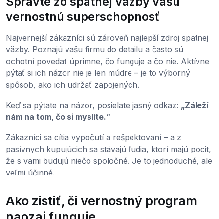
Spravte zo spätnej väzby vašu
vernostnú superschopnosť
Najvernejší zákazníci sú zároveň najlepší zdroj spätnej
väzby. Poznajú vašu firmu do detailu a často sú
ochotní povedať úprimne, čo funguje a čo nie. Aktívne
pýtať si ich názor nie je len múdre – je to výborný
spôsob, ako ich udržať zapojených.
Keď sa pýtate na názor, posielate jasný odkaz:
„Záleží
nám na tom, čo si myslíte.“
Zákazníci sa cítia vypočutí a rešpektovaní – a z
pasívnych kupujúcich sa stávajú ľudia, ktorí majú pocit,
že s vami budujú niečo spoločné. Je to jednoduché, ale
veľmi účinné.
Ako zistiť, či vernostný program
naozaj funguje