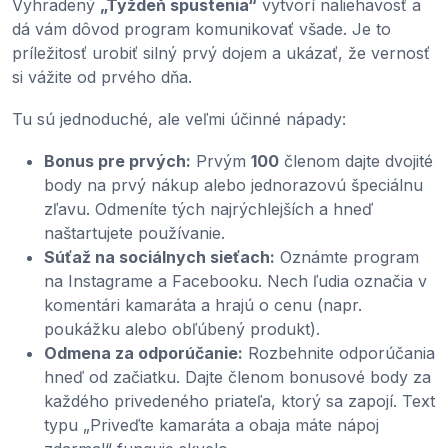
Vyhradený
„Týždeň spustenia“
vytvorí naliehavosť a
dá vám dôvod program komunikovať všade. Je to
príležitosť urobiť silný prvý dojem a ukázať, že vernosť
si vážite od prvého dňa.
Tu sú jednoduché, ale veľmi účinné nápady:
Bonus pre prvých:
Prvým
100
členom dajte dvojité
body na prvý nákup alebo jednorazovú špeciálnu
zľavu. Odmeníte tých najrýchlejších a hneď
naštartujete používanie.
Súťaž na sociálnych sieťach:
Oznámte program
na Instagrame a Facebooku. Nech ľudia označia v
komentári kamaráta a hrajú o cenu (napr.
poukážku alebo obľúbený produkt).
Odmena za odporúčanie:
Rozbehnite odporúčania
hneď od začiatku. Dajte členom bonusové body za
každého privedeného priateľa, ktorý sa zapojí. Text
typu „Priveďte kamaráta a obaja máte nápoj