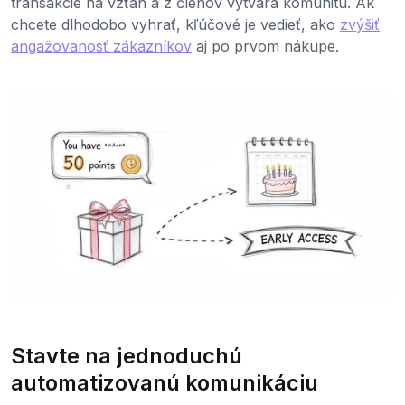
transakcie na vzťah a z členov vytvára komunitu. Ak
chcete dlhodobo vyhrať, kľúčové je vedieť, ako
zvýšiť
angažovanosť zákazníkov
aj po prvom nákupe.
Stavte na jednoduchú
automatizovanú komunikáciu