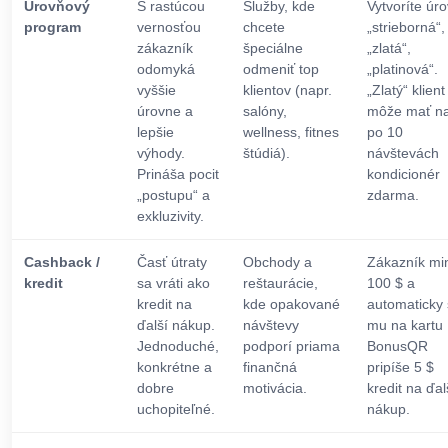
Úrovňový
S rastúcou
Služby, kde
Vytvoríte úr
program
vernosťou
chcete
„strieborná“,
zákazník
špeciálne
„zlatá“,
odomyká
odmeniť top
„platinová“.
vyššie
klientov (napr.
„Zlatý“ klient
úrovne a
salóny,
môže mať na
lepšie
wellness, fitnes
po 10
výhody.
štúdiá).
návštevách
Prináša pocit
kondicionér
„postupu“ a
zdarma.
exkluzivity.
Cashback /
Časť útraty
Obchody a
Zákazník mi
kredit
sa vráti ako
reštaurácie,
100 $ a
kredit na
kde opakované
automaticky
ďalší nákup.
návštevy
mu na kartu
Jednoduché,
podporí priama
BonusQR
konkrétne a
finančná
pripíše 5 $
dobre
motivácia.
kredit na ďal
uchopiteľné.
nákup.