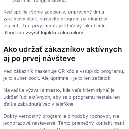
zdarma!“ funguje skvelo.
Keď spojíte rýchle zapojenie, pripravený tím a
zaujímavý štart, nastavíte program na okamžitý
úspech. Ten prvý impulz je kľúčový, ak chcete
dlhodobo
zvýšiť lojalitu zákazníkov
.
Ako udržať zákazníkov aktívnych
aj po prvej návšteve
Keď zákazník naskenuje QR kód a vstúpi do programu,
je to super pocit. Ale úprimne – je to len začiatok.
Najväčšia výzva (a miesto, kde veľa firiem zlyhá) je
udržať ľudí aktívnych, aby sa z programu nestala len
ďalšia zabudnutá vec v telefóne.
Dobrý vernostný program je dlhodobý rozhovor, nie
jednorazové nastavenie. Tento priebežný kontakt mení