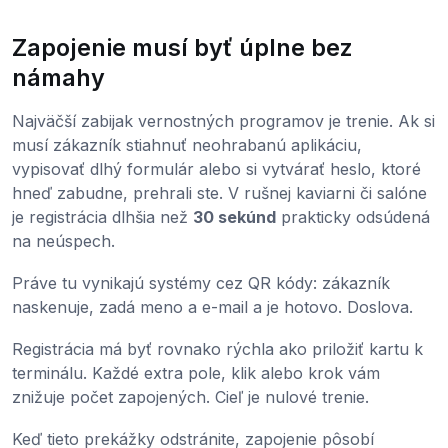
Zapojenie musí byť úplne bez
námahy
Najväčší zabijak vernostných programov je trenie. Ak si
musí zákazník stiahnuť neohrabanú aplikáciu,
vypisovať dlhý formulár alebo si vytvárať heslo, ktoré
hneď zabudne, prehrali ste. V rušnej kaviarni či salóne
je registrácia dlhšia než
30 sekúnd
prakticky odsúdená
na neúspech.
Práve tu vynikajú systémy cez QR kódy: zákazník
naskenuje, zadá meno a e-mail a je hotovo. Doslova.
Registrácia má byť rovnako rýchla ako priložiť kartu k
terminálu. Každé extra pole, klik alebo krok vám
znižuje počet zapojených. Cieľ je nulové trenie.
Keď tieto prekážky odstránite, zapojenie pôsobí