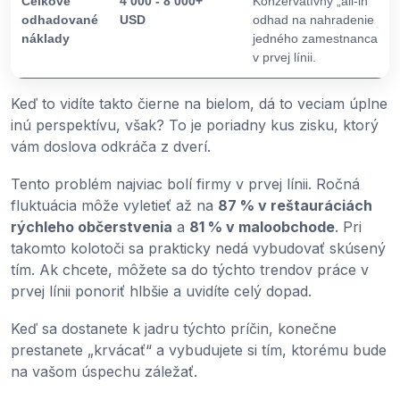
Celkové
4 000 - 8 000+
Konzervatívny „all-in“
odhadované
USD
odhad na nahradenie
náklady
jedného zamestnanca
v prvej línii.
Keď to vidíte takto čierne na bielom, dá to veciam úplne
inú perspektívu, však? To je poriadny kus zisku, ktorý
vám doslova odkráča z dverí.
Tento problém najviac bolí firmy v prvej línii. Ročná
fluktuácia môže vyletieť až na
87 % v reštauráciách
rýchleho občerstvenia
a
81 % v maloobchode
. Pri
takomto kolotoči sa prakticky nedá vybudovať skúsený
tím. Ak chcete, môžete sa do týchto trendov práce v
prvej línii ponoriť hlbšie a uvidíte celý dopad.
Keď sa dostanete k jadru týchto príčin, konečne
prestanete „krvácať“ a vybudujete si tím, ktorému bude
na vašom úspechu záležať.