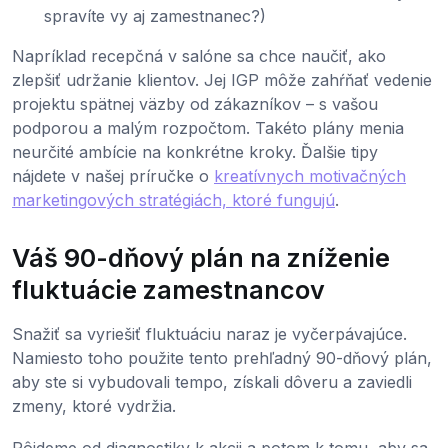
spravíte vy aj zamestnanec?)
Napríklad recepčná v salóne sa chce naučiť, ako
zlepšiť udržanie klientov. Jej IGP môže zahŕňať vedenie
projektu spätnej väzby od zákazníkov – s vašou
podporou a malým rozpočtom. Takéto plány menia
neurčité ambície na konkrétne kroky. Ďalšie tipy
nájdete v našej príručke o
kreatívnych motivačných
marketingových stratégiách, ktoré fungujú
.
Váš 90-dňový plán na zníženie
fluktuácie zamestnancov
Snažiť sa vyriešiť fluktuáciu naraz je vyčerpávajúce.
Namiesto toho použite tento prehľadný 90-dňový plán,
aby ste si vybudovali tempo, získali dôveru a zaviedli
zmeny, ktoré vydržia.
Pôjdeme od diagnostiky k akcii a potom k tomu, aby sa