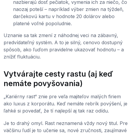
nazbierajú dosť pečiatok, vymenia ich za niečo, čo
naozaj poteší – napríklad výber zmien na týždeň,
darčekovú kartu v hodnote 20 dolárov alebo
platené voľné popoludnie.
Uznanie sa tak zmení z náhodnej veci na zábavný,
predvídateľný systém. A to je silný, cenovo dostupný
spôsob, ako ľuďom pravidelne ukazovať hodnotu – a
znížiť fluktuáciu.
Vytvárajte cesty rastu (aj keď
nemáte povyšovania)
„Kariérny rast“ znie pre veľa majiteľov malých firiem
ako luxus z korporátu. Keď nemáte rebrík povýšení, je
ľahké si povedať, že tí najlepší aj tak raz odídu.
Je to drahý omyl. Rast neznamená vždy nový titul. Pre
väčšinu ľudí je to učenie sa, nové zručnosti, zaujímavé