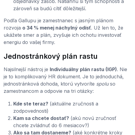
objednávky zásob. Natiahnu si tým schopnosti a
zároveň sa budú cítiť dôležitejší.
Podľa Gallupu je zamestnanec s jasným plánom
rozvoja
o 34 % menej náchylný odísť
. Už len to, že
ukážete smer a plán, zvyšuje ich ochotu investovať
energiu do vašej firmy.
Jednostránkový plán rastu
Najsilnejší nástroj je
Individuálny plán rastu (IGP)
. Nie
je to komplikovaný HR dokument. Je to jednoduchá,
jednostránková dohoda, ktorú vytvoríte
spolu
so
zamestnancom a odpovie na tri otázky:
Kde ste teraz?
(aktuálne zručnosti a
zodpovednosti)
Kam sa chcete dostať?
(akú novú zručnosť
chcete zvládnuť do 6 mesiacov?)
Ako sa tam dostaneme?
(aké konkrétne kroky