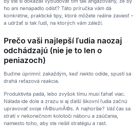
by ste si dokázali vybudovať tím tak angažovaný, že by
ho ani nenapadlo odísť? Táto príručka vám dá
konkrétne, praktické tipy, ktoré môžete reálne zaviesť –
a udržať si tak ľudí, na ktorých vám záleží.
Prečo vaši najlepší ľudia naozaj
odchádzajú (nie je to len o
peniazoch)
Buďme úprimní: zakaždým, keď niekto odíde, spustí sa
drahá reťazová reakcia.
Produktivita padá, lebo zvyšok tímu musí ťahať viac.
Nálada ide dole a zrazu si aj ďalší šikovní ľudia začnú
upravovať svoje rÃ©sumÃ©s. A najhoršie?
Váš
čas sa
stratí v nekonečnom kolotoči náboru a zaúčania,
namiesto toho, aby ste riešili stratégiu a rast.