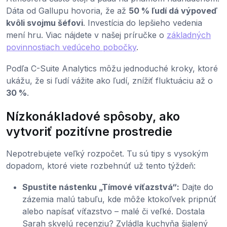
Dáta od Gallupu hovoria, že až
50 % ľudí dá výpoveď
kvôli svojmu šéfovi
. Investícia do lepšieho vedenia
mení hru. Viac nájdete v našej príručke o
základných
povinnostiach vedúceho pobočky
.
Podľa C-Suite Analytics môžu jednoduché kroky, ktoré
ukážu, že si ľudí vážite ako ľudí, znížiť fluktuáciu až o
30 %
.
Nízkonákladové spôsoby, ako
vytvoriť pozitívne prostredie
Nepotrebujete veľký rozpočet. Tu sú tipy s vysokým
dopadom, ktoré viete rozbehnúť už tento týždeň:
Spustite nástenku „Tímové víťazstvá“:
Dajte do
zázemia malú tabuľu, kde môže ktokoľvek pripnúť
alebo napísať víťazstvo – malé či veľké. Dostala
Sarah skvelú recenziu? Zvládla kuchyňa šialený