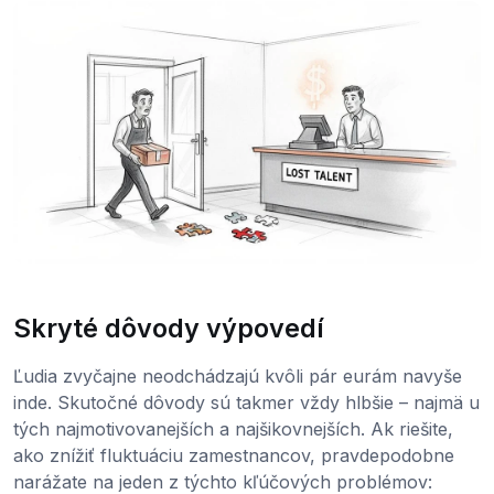
Skryté dôvody výpovedí
Ľudia zvyčajne neodchádzajú kvôli pár eurám navyše
inde. Skutočné dôvody sú takmer vždy hlbšie – najmä u
tých najmotivovanejších a najšikovnejších. Ak riešite,
ako znížiť fluktuáciu zamestnancov, pravdepodobne
narážate na jeden z týchto kľúčových problémov: