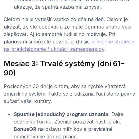
ukazuje, že spätná väzba má zmysel.
Cieľom nie je vyriešiť všetko zo dňa na deň. Cieľom je
ukázať, že ste počúvali a že máte úprimnú snahu veci
zlepšovať. Aj to samotné ľudí silno motivuje. Pri
plánovaní si môžete pozrieť aj ďalšie
praktické stratégie
na predchádzanie fluktuácii zamestnancov
.
Mesiac 3: Trvalé systémy (dni 61–
90)
Posledných 30 dní je o tom, aby sa rýchle víťazstvá
zmenili na systém. Takto sa z udržania ľudí stane pevná
súčasť vašej kultúry.
Spustite jednoduchý program uznania:
Dajte
oceneniu formu. Začnite používať nástroj ako
BonusQR
na oslavu míľnikov a pravidelné
odmeňovanie dobrej práce.