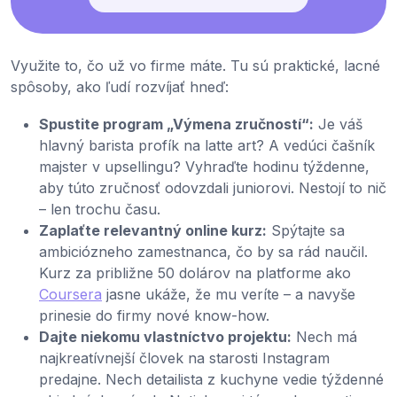
Využite to, čo už vo firme máte. Tu sú praktické, lacné
spôsoby, ako ľudí rozvíjať hneď:
Spustite program „Výmena zručností“:
Je váš
hlavný barista profík na latte art? A vedúci čašník
majster v upsellingu? Vyhraďte hodinu týždenne,
aby túto zručnosť odovzdali juniorovi. Nestojí to nič
– len trochu času.
Zaplaťte relevantný online kurz:
Spýtajte sa
ambiciózneho zamestnanca, čo by sa rád naučil.
Kurz za približne 50 dolárov na platforme ako
Coursera
jasne ukáže, že mu veríte – a navyše
prinesie do firmy nové know-how.
Dajte niekomu vlastníctvo projektu:
Nech má
najkreatívnejší človek na starosti Instagram
predajne. Nech detailista z kuchyne vedie týždenné