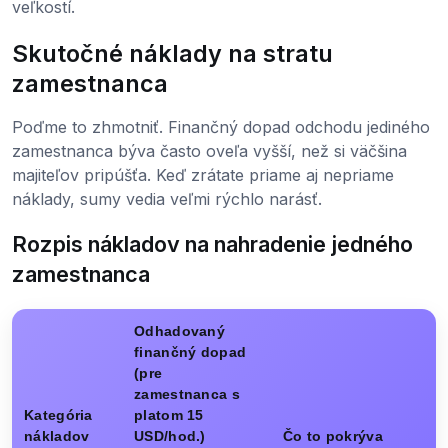
veľkostí.
Skutočné náklady na stratu
zamestnanca
Poďme to zhmotniť. Finančný dopad odchodu jediného
zamestnanca býva často oveľa vyšší, než si väčšina
majiteľov pripúšťa. Keď zrátate priame aj nepriame
náklady, sumy vedia veľmi rýchlo narásť.
Rozpis nákladov na nahradenie jedného
zamestnanca
Odhadovaný
finančný dopad
(pre
zamestnanca s
Kategória
platom 15
nákladov
USD/hod.)
Čo to pokrýva