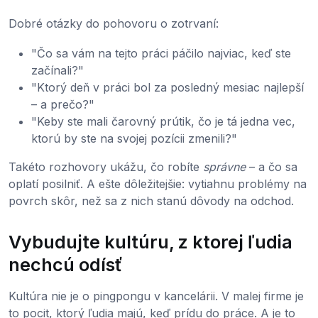
Dobré otázky do pohovoru o zotrvaní:
"Čo sa vám na tejto práci páčilo najviac, keď ste
začínali?"
"Ktorý deň v práci bol za posledný mesiac najlepší
– a prečo?"
"Keby ste mali čarovný prútik, čo je tá jedna vec,
ktorú by ste na svojej pozícii zmenili?"
Takéto rozhovory ukážu, čo robíte
správne
– a čo sa
oplatí posilniť. A ešte dôležitejšie: vytiahnu problémy na
povrch skôr, než sa z nich stanú dôvody na odchod.
Vybudujte kultúru, z ktorej ľudia
nechcú odísť
Kultúra nie je o pingpongu v kancelárii. V malej firme je
to pocit, ktorý ľudia majú, keď prídu do práce. A je to