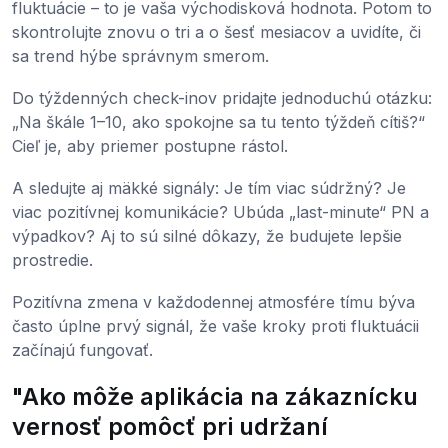
fluktuácie – to je vaša východisková hodnota. Potom to
skontrolujte znovu o tri a o šesť mesiacov a uvidíte, či
sa trend hýbe správnym smerom.
Do týždenných check-inov pridajte jednoduchú otázku:
„Na škále 1–10, ako spokojne sa tu tento týždeň cítiš?“
Cieľ je, aby priemer postupne rástol.
A sledujte aj mäkké signály: Je tím viac súdržný? Je
viac pozitívnej komunikácie? Ubúda „last-minute“ PN a
výpadkov? Aj to sú silné dôkazy, že budujete lepšie
prostredie.
Pozitívna zmena v každodennej atmosfére tímu býva
často úplne prvý signál, že vaše kroky proti fluktuácii
začínajú fungovať.
"Ako môže aplikácia na zákaznícku
vernosť pomôcť pri udržaní