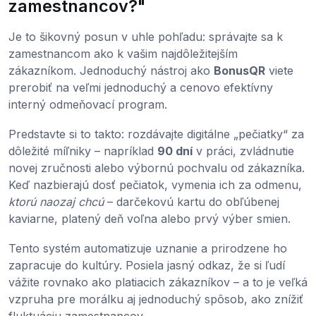
zamestnancov?"
Je to šikovný posun v uhle pohľadu: správajte sa k
zamestnancom ako k vašim najdôležitejším
zákazníkom. Jednoduchý nástroj ako
BonusQR
viete
prerobiť na veľmi jednoduchý a cenovo efektívny
interný odmeňovací program.
Predstavte si to takto: rozdávajte digitálne „pečiatky“ za
dôležité míľniky – napríklad
90 dní
v práci, zvládnutie
novej zručnosti alebo výbornú pochvalu od zákazníka.
Keď nazbierajú dosť pečiatok, vymenia ich za odmenu,
ktorú naozaj chcú
– darčekovú kartu do obľúbenej
kaviarne, platený deň voľna alebo prvý výber smien.
Tento systém automatizuje uznanie a prirodzene ho
zapracuje do kultúry. Posiela jasný odkaz, že si ľudí
vážite rovnako ako platiacich zákazníkov – a to je veľká
vzpruha pre morálku aj jednoduchý spôsob, ako znížiť
fluktuáciu zamestnancov.