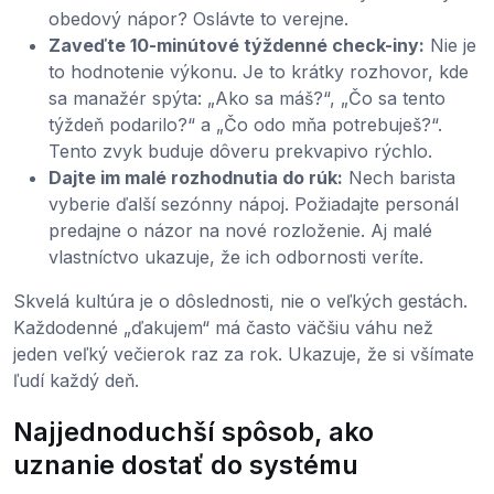
obedový nápor? Oslávte to verejne.
Zaveďte 10-minútové týždenné check-iny:
Nie je
to hodnotenie výkonu. Je to krátky rozhovor, kde
sa manažér spýta: „Ako sa máš?“, „Čo sa tento
týždeň podarilo?“ a „Čo odo mňa potrebuješ?“.
Tento zvyk buduje dôveru prekvapivo rýchlo.
Dajte im malé rozhodnutia do rúk:
Nech barista
vyberie ďalší sezónny nápoj. Požiadajte personál
predajne o názor na nové rozloženie. Aj malé
vlastníctvo ukazuje, že ich odbornosti veríte.
Skvelá kultúra je o dôslednosti, nie o veľkých gestách.
Každodenné „ďakujem“ má často väčšiu váhu než
jeden veľký večierok raz za rok. Ukazuje, že si všímate
ľudí každý deň.
Najjednoduchší spôsob, ako
uznanie dostať do systému