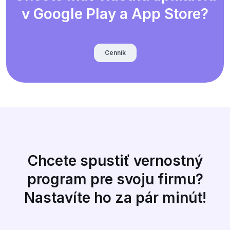
v Google Play a App Store?
Cenník
Chcete spustiť vernostný
program pre svoju firmu?
Nastavíte ho za pár minút!