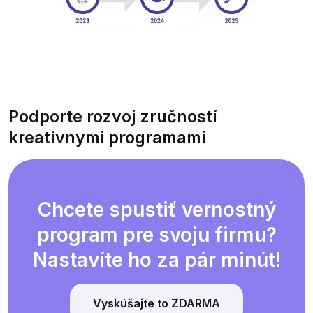
Podporte rozvoj zručností
kreatívnymi programami
Chcete spustiť vernostný
program pre svoju firmu?
Nastavíte ho za pár minút!
Vyskúšajte to ZDARMA