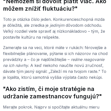
"Nemôžem si dovoliť platiť viac. Ako
môžem znížiť fluktuáciu?"
Toto je otázka číslo jeden. Konkurencieschopná mzda
je dôležitá, ale zriedka je
jediným
dôvodom odchodu.
Veľký rozdiel viete spraviť aj nízkonákladovo – tým, že
postavíte kultúru na rešpekte.
Zamerajte sa na veci, ktoré máte v rukách: férovejšie a
flexibilnejšie plánovanie, pýtanie si ich názorov na chod
prevádzky a – čo je najdôležitejšie –
reálne reagovanie
na ich návrhy
. A keď niekoho naučíte novú zručnosť,
dávate tým jasný signál: „Záleží mi na tvojom raste.“ To
je lojalita, ktorú samotná vyššia výplata často nekúpi.
"Ako zistím, či moje stratégie na
udržanie zamestnancov fungujú?"
Merajte pokrok. Najprv si spočítajte aktuálnu mieru