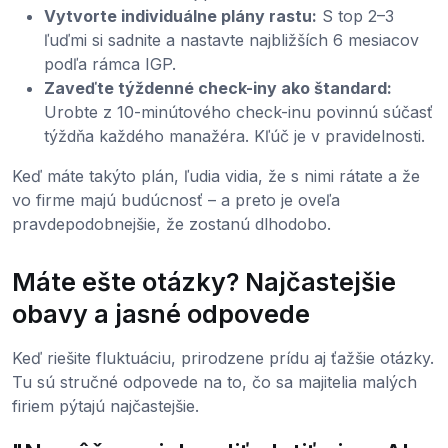
Vytvorte individuálne plány rastu:
S top 2–3
ľuďmi si sadnite a nastavte najbližších 6 mesiacov
podľa rámca IGP.
Zaveďte týždenné check-iny ako štandard:
Urobte z 10-minútového check-inu povinnú súčasť
týždňa každého manažéra. Kľúč je v pravidelnosti.
Keď máte takýto plán, ľudia vidia, že s nimi rátate a že
vo firme majú budúcnosť – a preto je oveľa
pravdepodobnejšie, že zostanú dlhodobo.
Máte ešte otázky? Najčastejšie
obavy a jasné odpovede
Keď riešite fluktuáciu, prirodzene prídu aj ťažšie otázky.
Tu sú stručné odpovede na to, čo sa majitelia malých
firiem pýtajú najčastejšie.