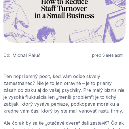
Michal Paluš
Od:
pred 5 mesiacmi
Ten nepríjemný pocit, keď vám odíde skvelý
zamestnanec? Nie je to len otravné – je to priamy
zásah do zisku aj do vašej psychiky. Pre malý biznis nie
je vysoká fluktuácia len „menší problém“; je to tichý
zabijak, ktorý vysáva peniaze, podkopáva morálku a
kradne vám čas, ktorý by ste mali venovať rastu firmy.
Ale čo ak by sa tie „otáčavé dvere“ dali zastaviť? Čo ak