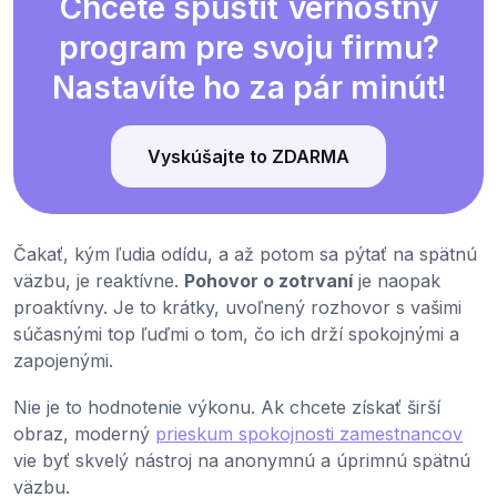
Chcete spustiť vernostný
program pre svoju firmu?
Nastavíte ho za pár minút!
Vyskúšajte to ZDARMA
Čakať, kým ľudia odídu, a až potom sa pýtať na spätnú
väzbu, je reaktívne.
Pohovor o zotrvaní
je naopak
proaktívny. Je to krátky, uvoľnený rozhovor s vašimi
súčasnými top ľuďmi o tom, čo ich drží spokojnými a
zapojenými.
Nie je to hodnotenie výkonu. Ak chcete získať širší
obraz, moderný
prieskum spokojnosti zamestnancov
vie byť skvelý nástroj na anonymnú a úprimnú spätnú
väzbu.