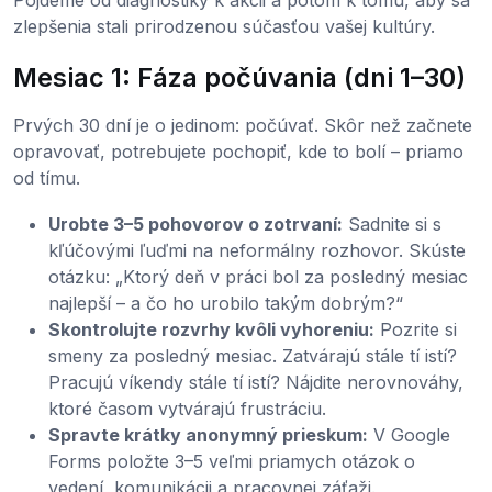
zlepšenia stali prirodzenou súčasťou vašej kultúry.
Mesiac 1: Fáza počúvania (dni 1–30)
Prvých 30 dní je o jedinom: počúvať. Skôr než začnete
opravovať, potrebujete pochopiť, kde to bolí – priamo
od tímu.
Urobte 3–5 pohovorov o zotrvaní:
Sadnite si s
kľúčovými ľuďmi na neformálny rozhovor. Skúste
otázku: „Ktorý deň v práci bol za posledný mesiac
najlepší – a čo ho urobilo takým dobrým?“
Skontrolujte rozvrhy kvôli vyhoreniu:
Pozrite si
smeny za posledný mesiac. Zatvárajú stále tí istí?
Pracujú víkendy stále tí istí? Nájdite nerovnováhy,
ktoré časom vytvárajú frustráciu.
Spravte krátky anonymný prieskum:
V Google
Forms položte 3–5 veľmi priamych otázok o
vedení, komunikácii a pracovnej záťaži.