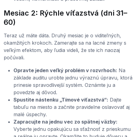
Mesiac 2: Rýchle víťazstvá (dni 31–
60)
Teraz už máte dáta. Druhý mesiac je o viditeľných,
okamžitých krokoch. Zamerajte sa na lacné zmeny s
veľkým efektom, aby ľudia videli, že ste ich naozaj
počúvali.
Opravte jeden veľký problém v rozvrhoch:
Na
základe auditu urobte jednu výraznú úpravu, ktorá
prinesie spravodlivejší systém. Oznámte ju a
povedzte aj dôvod.
Spustite nástenku „Tímové víťazstvá“:
Dajte
tabuľu na miesto a začnite pravidelne oslavovať aj
malé úspechy.
Zapracujte na jednu vec zo spätnej väzby:
Vyberte jednu opakujúcu sa sťažnosť z prieskumu
a reálne ju opravte. Okamžite to buduje dôveru a