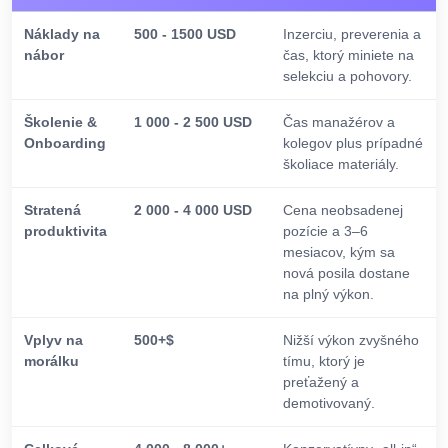
Náklady na
500 - 1500 USD
Inzerciu, preverenia a
nábor
čas, ktorý miniete na
selekciu a pohovory.
Školenie &
1 000 - 2 500 USD
Čas manažérov a
Onboarding
kolegov plus prípadné
školiace materiály.
Stratená
2 000 - 4 000 USD
Cena neobsadenej
produktivita
pozície a 3–6
mesiacov, kým sa
nová posila dostane
na plný výkon.
Vplyv na
500+$
Nižší výkon zvyšného
morálku
tímu, ktorý je
preťažený a
demotivovaný.