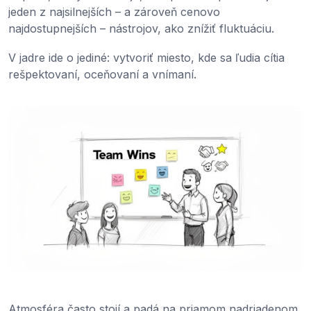
jeden z najsilnejších – a zároveň cenovo
najdostupnejších – nástrojov, ako znížiť fluktuáciu.
V jadre ide o jediné: vytvoriť miesto, kde sa ľudia cítia
rešpektovaní, oceňovaní a vnímaní.
Atmosféra často stojí a padá na priamom nadriadenom.