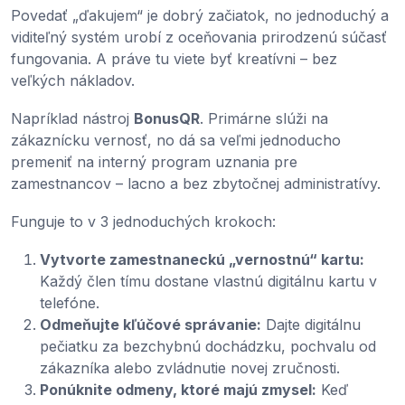
Povedať „ďakujem“ je dobrý začiatok, no jednoduchý a
viditeľný systém urobí z oceňovania prirodzenú súčasť
fungovania. A práve tu viete byť kreatívni – bez
veľkých nákladov.
Napríklad nástroj
BonusQR
. Primárne slúži na
zákaznícku vernosť, no dá sa veľmi jednoducho
premeniť na interný program uznania pre
zamestnancov – lacno a bez zbytočnej administratívy.
Funguje to v 3 jednoduchých krokoch:
Vytvorte zamestnaneckú „vernostnú“ kartu:
Každý člen tímu dostane vlastnú digitálnu kartu v
telefóne.
Odmeňujte kľúčové správanie:
Dajte digitálnu
pečiatku za bezchybnú dochádzku, pochvalu od
zákazníka alebo zvládnutie novej zručnosti.
Ponúknite odmeny, ktoré majú zmysel:
Keď