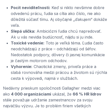
Pocit neviditeľnosti:
Keď si nikto nevšimne dobre
odvedenú prácu, ľudia sa cítia ako číslo, nie ako
dôležitá súčasť tímu. Aj obyčajné „ďakujem“ dokáže
veľa.
Slepá ulička:
Ambiciózni ľudia chcú napredovať.
Ak u vás nevidia budúcnosť, nájdu si ju inde.
Toxické vedenie:
Toto je veľká téma. Ľudia často
neodchádzajú z práce – odchádzajú od šéfov.
Nedostatok podpory, dôvery či jasnej komunikácie
je častým motorom odchodov.
Vyhorenie:
Chaotické zmeny, priveľa práce a
slabá rovnováha medzi prácou a životom sú rýchla
cesta k výpovedi, najmä v službách.
Nedávny prieskum spoločnosti Gallagher medzi viac
ako
4 000 organizáciami
ukázal, že
66 % HR lídrov
stále považuje udržanie zamestnancov za svoju
najväčšiu výzvu. Je to problém firiem všetkých