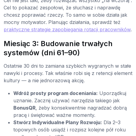
Cel nie jest taki, żeby rozwiązać wszystko „na wczoraj”.
Cel to pokazać zespołowi, że słuchasz i naprawdę
chcesz poprawiać rzeczy. To samo w sobie działa jak
mocny motywator. Planując działania, sprawdź też
praktyczne strategie zapobiegania rotacji pracowników
.
Miesiąc 3: Budowanie trwałych
systemów (dni 61–90)
Ostatnie 30 dni to zamiana szybkich wygranych w stałe
nawyki i procesy. Tak właśnie robi się z retencji element
kultury — a nie jednorazową akcję.
Wdróż prosty program doceniania:
Uporządkuj
uznanie. Zacznij używać narzędzia takiego jak
BonusQR
, żeby konsekwentnie nagradzać dobrą
pracę i świętować ważne momenty.
Stwórz Indywidualne Plany Rozwoju:
Dla 2–3
topowych osób usiądź i rozpisz kolejne pół roku