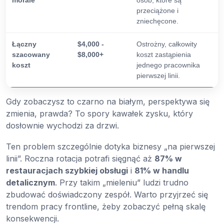
morale
osób, które są
przeciążone i
zniechęcone.
Łączny
$4,000 -
Ostrożny, całkowity
szacowany
$8,000+
koszt zastąpienia
koszt
jednego pracownika
pierwszej linii.
Gdy zobaczysz to czarno na białym, perspektywa się
zmienia, prawda? To spory kawałek zysku, który
dosłownie wychodzi za drzwi.
Ten problem szczególnie dotyka biznesy „na pierwszej
linii”. Roczna rotacja potrafi sięgnąć aż
87% w
restauracjach szybkiej obsługi
i
81% w handlu
detalicznym
. Przy takim „mieleniu” ludzi trudno
zbudować doświadczony zespół. Warto przyjrzeć się
trendom pracy frontline, żeby zobaczyć pełną skalę
konsekwencji.