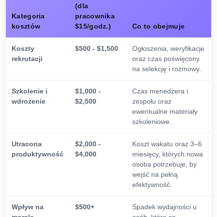
(dla
Kategoria
pracownika
kosztów
$15/godz.)
Co to obejmuje
Koszty
$500 - $1,500
Ogłoszenia, weryfikacje
rekrutacji
oraz czas poświęcony
na selekcję i rozmowy.
Szkolenie i
$1,000 -
Czas menedżera i
wdrożenie
$2,500
zespołu oraz
ewentualne materiały
szkoleniowe.
Utracona
$2,000 -
Koszt wakatu oraz 3–6
produktywność
$4,000
miesięcy, których nowa
osoba potrzebuje, by
wejść na pełną
efektywność.
Wpływ na
$500+
Spadek wydajności u