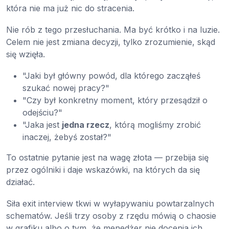
która nie ma już nic do stracenia.
Nie rób z tego przesłuchania. Ma być krótko i na luzie.
Celem nie jest zmiana decyzji, tylko zrozumienie, skąd
się wzięła.
"Jaki był główny powód, dla którego zacząłeś
szukać nowej pracy?"
"Czy był konkretny moment, który przesądził o
odejściu?"
"Jaka jest
jedna rzecz
, którą mogliśmy zrobić
inaczej, żebyś został?"
To ostatnie pytanie jest na wagę złota — przebija się
przez ogólniki i daje wskazówki, na których da się
działać.
Siła exit interview tkwi w wyłapywaniu powtarzalnych
schematów. Jeśli trzy osoby z rzędu mówią o chaosie
w grafiku albo o tym, że menedżer nie docenia ich