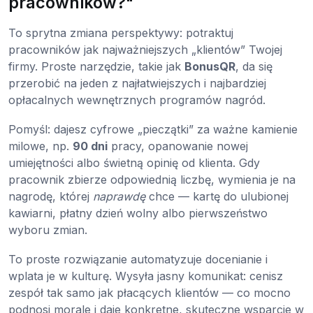
pracowników?"
To sprytna zmiana perspektywy: potraktuj
pracowników jak najważniejszych „klientów” Twojej
firmy. Proste narzędzie, takie jak
BonusQR
, da się
przerobić na jeden z najłatwiejszych i najbardziej
opłacalnych wewnętrznych programów nagród.
Pomyśl: dajesz cyfrowe „pieczątki” za ważne kamienie
milowe, np.
90 dni
pracy, opanowanie nowej
umiejętności albo świetną opinię od klienta. Gdy
pracownik zbierze odpowiednią liczbę, wymienia je na
nagrodę, której
naprawdę
chce — kartę do ulubionej
kawiarni, płatny dzień wolny albo pierwszeństwo
wyboru zmian.
To proste rozwiązanie automatyzuje docenianie i
wplata je w kulturę. Wysyła jasny komunikat: cenisz
zespół tak samo jak płacących klientów — co mocno
podnosi morale i daje konkretne, skuteczne wsparcie w