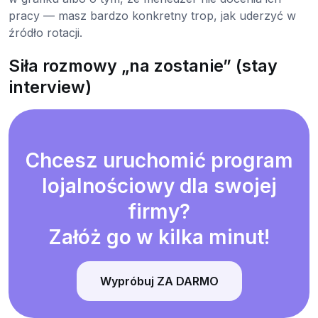
pracy — masz bardzo konkretny trop, jak uderzyć w
źródło rotacji.
Siła rozmowy „na zostanie” (stay
interview)
Chcesz uruchomić program
lojalnościowy dla swojej
firmy?
Załóż go w kilka minut!
Wypróbuj ZA DARMO