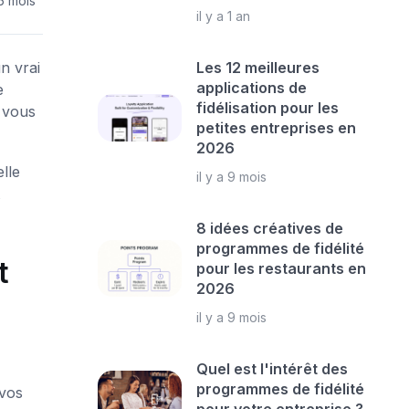
 6 mois
il y a 1 an
n vrai
Les 12 meilleures
applications de
e
fidélisation pour les
e vous
petites entreprises en
2026
lle
il y a 9 mois
8 idées créatives de
programmes de fidélité
t
pour les restaurants en
2026
il y a 9 mois
Quel est l'intérêt des
programmes de fidélité
 vos