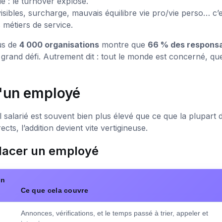
e : le turnover explose.
sibles, surcharge, mauvais équilibre vie pro/vie perso… c’e
 métiers de service.
us de
4 000 organisations
montre que
66 % des respons
rand défi. Autrement dit : tout le monde est concerné, que
 d'un employé
 salarié est souvent bien plus élevé que ce que la plupart 
ects, l’addition devient vite vertigineuse.
placer un employé
un
Ce que cela couvre
Annonces, vérifications, et le temps passé à trier, appeler et