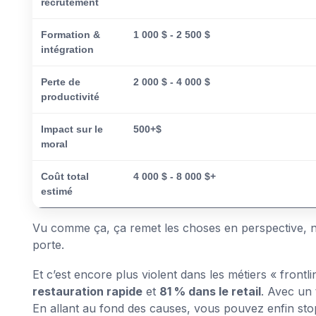
recrutement
Formation &
1 000 $ - 2 500 $
intégration
Perte de
2 000 $ - 4 000 $
productivité
Impact sur le
500+$
moral
Coût total
4 000 $ - 8 000 $+
estimé
Vu comme ça, ça remet les choses en perspective, no
porte.
Et c’est encore plus violent dans les métiers « front
restauration rapide
et
81 % dans le retail
. Avec un 
En allant au fond des causes, vous pouvez enfin stop