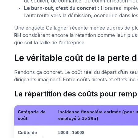
de soutien, de confiance, ou communication flou
Le burn-out, c’est du concret :
Horaires imprévi
l’autoroute vers la démission, особенно dans les
Une enquête Gallagher récente menée auprès de pl
RH
considèrent encore la rétention comme leur plus g
que soit la taille de l’entreprise.
Le véritable coût de la perte
Rendons ça concret. Le coût réel du départ d’un seul
dirigeants imaginent. Entre coûts directs et effets indir
La répartition des coûts pour rem
Catégorie de
Incidence financière estimée (pour 
coût
employé à 15 $/hr)
Coûts de
500$ - 1500$