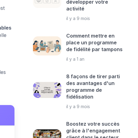
développer votre
st
activité
il y a 9 mois
ables
lle
Comment mettre en
place un programme
de fidélité par tampons
il y a 1 an
des
8 façons de tirer parti
des avantages d'un
programme de
fidélisation
il y a 9 mois
Boostez votre succès
grâce à l'engagement
client dans le secteur