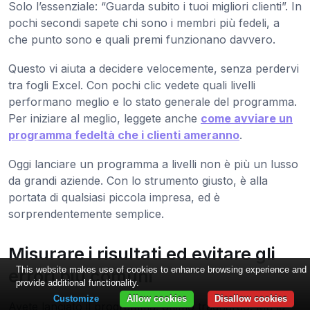
Solo l’essenziale: “Guarda subito i tuoi migliori clienti”. In
pochi secondi sapete chi sono i membri più fedeli, a
che punto sono e quali premi funzionano davvero.
Questo vi aiuta a decidere velocemente, senza perdervi
tra fogli Excel. Con pochi clic vedete quali livelli
performano meglio e lo stato generale del programma.
Per iniziare al meglio, leggete anche
come avviare un
programma fedeltà che i clienti ameranno
.
Oggi lanciare un programma a livelli non è più un lusso
da grandi aziende. Con lo strumento giusto, è alla
portata di qualsiasi piccola impresa, ed è
sorprendentemente semplice.
Misurare i risultati ed evitare gli
This website makes use of cookies to enhance browsing experience and
errori più comuni
provide additional functionality.
Customize
Allow cookies
Disallow cookies
Avete lanciato il programma: ottimo traguardo. Ma la