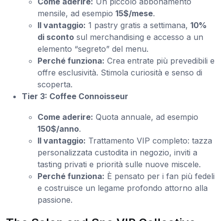
Come aderire:
Un piccolo abbonamento
mensile, ad esempio
15$/mese
.
Il vantaggio:
1 pastry gratis a settimana,
10%
di sconto
sul merchandising e accesso a un
elemento “segreto” del menu.
Perché funziona:
Crea entrate più prevedibili e
offre esclusività. Stimola curiosità e senso di
scoperta.
Tier 3: Coffee Connoisseur
Come aderire:
Quota annuale, ad esempio
150$/anno
.
Il vantaggio:
Trattamento VIP completo: tazza
personalizzata custodita in negozio, inviti a
tasting privati e priorità sulle nuove miscele.
Perché funziona:
È pensato per i fan più fedeli
e costruisce un legame profondo attorno alla
passione.