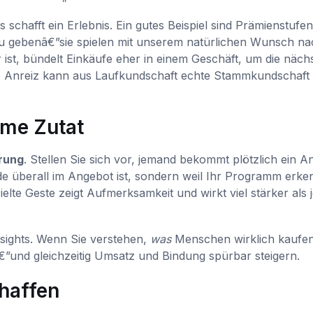
chafft ein Erlebnis. Ein gutes Beispiel sind Prämienstufen
zu gebenâ€”sie spielen mit unserem natürlichen Wunsch na
ar ist, bündelt Einkäufe eher in einem Geschäft, um die näch
che Anreiz kann aus Laufkundschaft echte Stammkundschaft
ime Zutat
erung
. Stellen Sie sich vor, jemand bekommt plötzlich ein A
de überall im Angebot ist, sondern weil Ihr Programm erken
lte Geste zeigt Aufmerksamkeit und wirkt viel stärker als 
sights. Wenn Sie verstehen,
was
Menschen wirklich kaufen
€”und gleichzeitig Umsatz und Bindung spürbar steigern.
chaffen