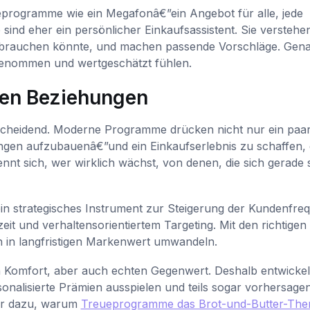
eprogramme wie ein Megafonâ€”ein Angebot für alle, jede
nd eher ein persönlicher Einkaufsassistent. Sie verstehe
 brauchen könnte, und machen passende Vorschläge. Gen
genommen und wertgeschätzt fühlen.
ten Beziehungen
tscheidend. Moderne Programme drücken nicht nur ein paa
gen aufzubauenâ€”und ein Einkaufserlebnis zu schaffen, 
ennt sich, wer wirklich wächst, von denen, die sich gerade 
n strategisches Instrument zur Steigerung der Kundenfre
it und verhaltensorientiertem Targeting. Mit den richtigen
 in langfristigen Markenwert umwandeln.
 Komfort, aber auch echten Gegenwert. Deshalb entwickel
alisierte Prämien ausspielen und teils sogar vorhersage
hr dazu, warum
Treueprogramme das Brot-und-Butter-Th