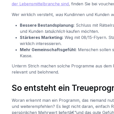
der Lebensmittelbranche sind
, finden Sie bei voucheri
Wer wirklich versteht,
was
Kundinnen und Kunden
w
Bessere Bestandsplanung:
Schluss mit Rätselra
und Kunden
tatsächlich
kaufen möchten.
Stärkeres Marketing:
Weg mit 08/15-Flyern. Sta
wirklich interessieren.
Mehr Gemeinschaftsgefühl:
Menschen sollen si
Kasse.
Unterm Strich machen solche Programme aus dem Rou
relevant und belohnend.
So entsteht ein Treueprogr
Woran erkennt man ein Programm, das niemand nutz
und weiterempfehlen? Es liegt nicht daran, einfach R
persönlichen Mehrwert liefertâ€”und das gute Gefühl 