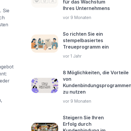
für das Wachstum
Ihres Unternehmens
. Sie
ch
vor 9 Monaten
sten
So richten Sie ein
stempelbasiertes
Treueprogramm ein
vor 1 Jahr
ngebot
8 Möglichkeiten, die Vorteile
nt:
von
jeder
Kundenbindungsprogramme
zu nutzen
,
vor 9 Monaten
Steigern Sie Ihren
Erfolg durch
Kundenbindung im