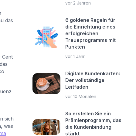
vor 2 Jahren
n
6 goldene Regeln für
au das
die Einrichtung eines
erfolgreichen
Treueprogramms mit
Punkten
r Cent
vor 1 Jahr
das
so
Digitale Kundenkarten:
Der vollständige
Leitfaden
quenz
vor 10 Monaten
So erstellen Sie ein
n sich
Prämienprogramm, das
n, was
die Kundenbindung
ema
stärkt