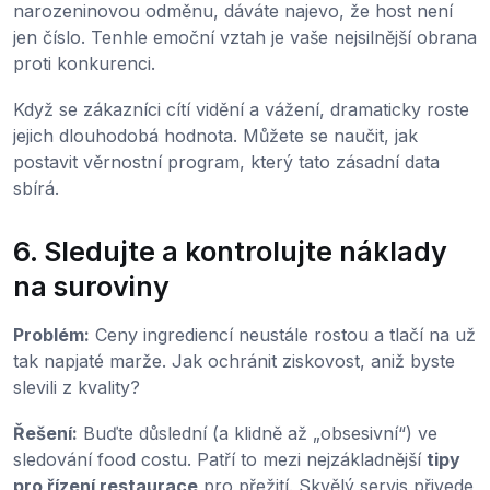
narozeninovou odměnu, dáváte najevo, že host není
jen číslo. Tenhle emoční vztah je vaše nejsilnější obrana
proti konkurenci.
Když se zákazníci cítí vidění a vážení, dramaticky roste
jejich dlouhodobá hodnota. Můžete se naučit, jak
postavit věrnostní program, který tato zásadní data
sbírá.
6. Sledujte a kontrolujte náklady
na suroviny
Problém:
Ceny ingrediencí neustále rostou a tlačí na už
tak napjaté marže. Jak ochránit ziskovost, aniž byste
slevili z kvality?
Řešení:
Buďte důslední (a klidně až „obsesivní“) ve
sledování food costu. Patří to mezi nejzákladnější
tipy
pro řízení restaurace
pro přežití. Skvělý servis přivede