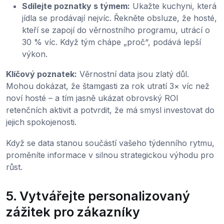
Sdílejte poznatky s týmem:
Ukažte kuchyni, která
jídla se prodávají nejvíc. Řekněte obsluze, že hosté,
kteří se zapojí do věrnostního programu, utrácí o
30 % víc. Když tým chápe „proč“, podává lepší
výkon.
Klíčový poznatek:
Věrnostní data jsou zlatý důl.
Mohou dokázat, že štamgasti za rok utratí 3× víc než
noví hosté – a tím jasně ukázat obrovský ROI
retenčních aktivit a potvrdit, že má smysl investovat do
jejich spokojenosti.
Když se data stanou součástí vašeho týdenního rytmu,
proměníte informace v silnou strategickou výhodu pro
růst.
5. Vytvářejte personalizovaný
zážitek pro zákazníky