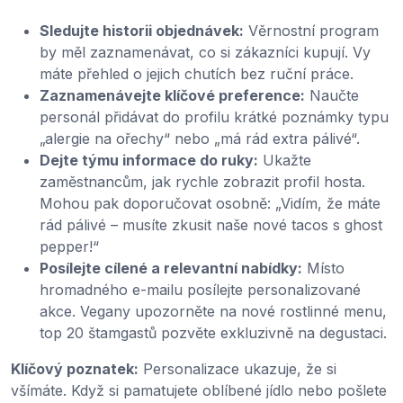
Sledujte historii objednávek:
Věrnostní program
by měl zaznamenávat, co si zákazníci kupují. Vy
máte přehled o jejich chutích bez ruční práce.
Zaznamenávejte klíčové preference:
Naučte
personál přidávat do profilu krátké poznámky typu
„alergie na ořechy“ nebo „má rád extra pálivé“.
Dejte týmu informace do ruky:
Ukažte
zaměstnancům, jak rychle zobrazit profil hosta.
Mohou pak doporučovat osobně: „Vidím, že máte
rád pálivé – musíte zkusit naše nové tacos s ghost
pepper!“
Posílejte cílené a relevantní nabídky:
Místo
hromadného e-mailu posílejte personalizované
akce. Vegany upozorněte na nové rostlinné menu,
top 20 štamgastů pozvěte exkluzivně na degustaci.
Klíčový poznatek:
Personalizace ukazuje, že si
všímáte. Když si pamatujete oblíbené jídlo nebo pošlete