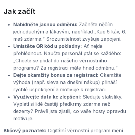
Jak začít
Nabídněte jasnou odměnu:
Začněte něčím
jednoduchým a lákavým, například „Kup 5 káv, 6.
máš zdarma.“ Srozumitelnost zvyšuje zapojení.
Umístěte QR kód u pokladny:
Ať nejde
přehlédnout. Naučte personál ptát se každého:
„Chcete se přidat do našeho věrnostního
programu? Za registraci máte hned odměnu.“
Dejte okamžitý bonus za registraci:
Okamžitá
výhoda (např. sleva na dnešní nákup) přináší
rychlé uspokojení a motivuje k registraci.
Využívejte data ke zlepšení:
Sledujte statistiky.
Vyplatí si lidé častěji předkrmy zdarma než
dezerty? Právě jste zjistili, co vaše hosty opravdu
motivuje.
Klíčový poznatek:
Digitální věrnostní program mění