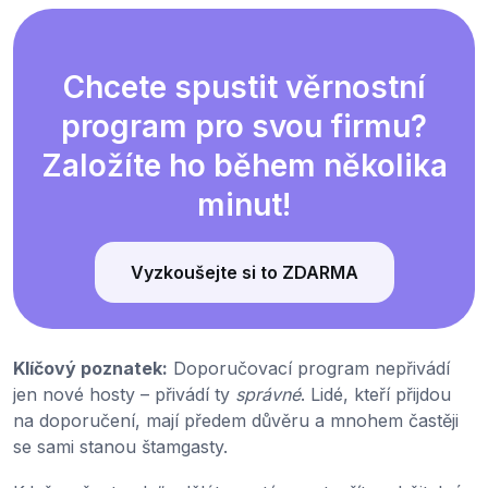
Chcete spustit věrnostní
program pro svou firmu?
Založíte ho během několika
minut!
Vyzkoušejte si to ZDARMA
Klíčový poznatek:
Doporučovací program nepřivádí
jen nové hosty – přivádí ty
správné
. Lidé, kteří přijdou
na doporučení, mají předem důvěru a mnohem častěji
se sami stanou štamgasty.