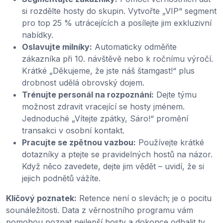
si rozdělte hosty do skupin. Vytvořte „VIP“ segment
pro top 25 % utrácejících a posílejte jim exkluzivní
nabídky.
Oslavujte milníky:
Automaticky odměňte
zákazníka při 10. návštěvě nebo k ročnímu výročí.
Krátké „Děkujeme, že jste náš štamgast!“ plus
drobnost udělá obrovský dojem.
Trénujte personál na rozpoznání:
Dejte týmu
možnost zdravit vracející se hosty jménem.
Jednoduché „Vítejte zpátky, Sáro!“ promění
transakci v osobní kontakt.
Pracujte se zpětnou vazbou:
Používejte krátké
dotazníky a ptejte se pravidelných hostů na názor.
Když něco zavedete, dejte jim vědět – uvidí, že si
jejich podnětů vážíte.
Klíčový poznatek:
Retence není o slevách; je o pocitu
sounáležitosti. Data z věrnostního programu vám
pomohou poznat nejlepší hosty a dokonce odhalit ty,