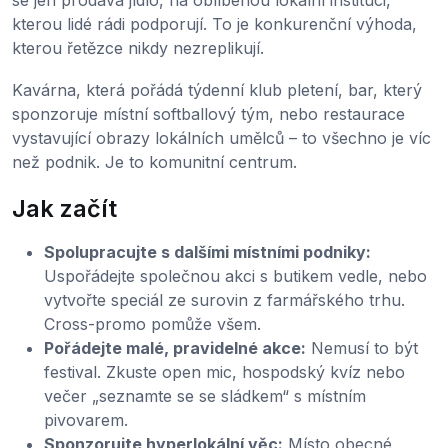
se jen prodává jídlo, na oblíbenou lokální instituci,
kterou lidé rádi podporují. To je konkurenční výhoda,
kterou řetězce nikdy nezreplikují.
Kavárna, která pořádá týdenní klub pletení, bar, který
sponzoruje místní softballový tým, nebo restaurace
vystavující obrazy lokálních umělců – to všechno je víc
než podnik. Je to komunitní centrum.
Jak začít
Spolupracujte s dalšími místními podniky:
Uspořádejte společnou akci s butikem vedle, nebo
vytvořte speciál ze surovin z farmářského trhu.
Cross-promo pomůže všem.
Pořádejte malé, pravidelné akce:
Nemusí to být
festival. Zkuste open mic, hospodský kvíz nebo
večer „seznamte se se sládkem“ s místním
pivovarem.
Sponzorujte hyperlokální věc:
Místo obecné