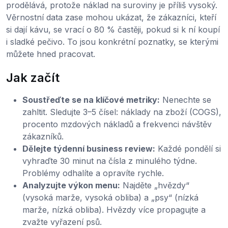
prodělává, protože náklad na suroviny je příliš vysoký.
Věrnostní data zase mohou ukázat, že zákazníci, kteří
si dají kávu, se vrací o 80 % častěji, pokud si k ní koupí
i sladké pečivo. To jsou konkrétní poznatky, se kterými
můžete hned pracovat.
Jak začít
Soustřeďte se na klíčové metriky:
Nenechte se
zahltit. Sledujte 3–5 čísel: náklady na zboží (COGS),
procento mzdových nákladů a frekvenci návštěv
zákazníků.
Dělejte týdenní business review:
Každé pondělí si
vyhraďte 30 minut na čísla z minulého týdne.
Problémy odhalíte a opravíte rychle.
Analyzujte výkon menu:
Najděte „hvězdy“
(vysoká marže, vysoká obliba) a „psy“ (nízká
marže, nízká obliba). Hvězdy více propagujte a
zvažte vyřazení psů.