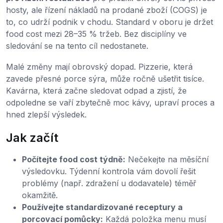
hosty, ale řízení nákladů na prodané zboží (COGS) je
to, co udrží podnik v chodu. Standard v oboru je držet
food cost mezi 28–35 % tržeb. Bez disciplíny ve
sledování se na tento cíl nedostanete.
Malé změny mají obrovský dopad. Pizzerie, která
zavede přesné porce sýra, může ročně ušetřit tisíce.
Kavárna, která začne sledovat odpad a zjistí, že
odpoledne se vaří zbytečně moc kávy, upraví proces a
hned zlepší výsledek.
Jak začít
Počítejte food cost týdně:
Nečekejte na měsíční
výsledovku. Týdenní kontrola vám dovolí řešit
problémy (např. zdražení u dodavatele) téměř
okamžitě.
Používejte standardizované receptury a
porcovací pomůcky:
Každá položka menu musí