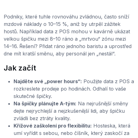
Podniky, které tuhle rovnováhu zvládnou, často sníží
mzdové náklady o 10–15 %, aniž by utrpěl zážitek
hostů. Například data z POS mohou v kavárně ukázat
velkou špičku mezi 8–10 ráno a „mrtvou“ zónu mezi
14–16. Řešení? Přidat ráno jednoho baristu a uprostřed
dne mít kratší směnu, aby personál jen „nestál“.
Jak začít
Najděte své „power hours“:
Použijte data z POS a
rozkreslete prodeje po hodinách. Odhalí to vaše
skutečné špičky.
Na špičky plánujte A-tým:
Na nejrušnější směny
dejte nejrychlejší a nejzkušenější lidi, aby špičku
zvládli bez ztráty kvality.
Křížové zaškolení pro flexibilitu:
Hosteska, která
umí vyřídit s sebou, nebo číšník, který zaskočí za