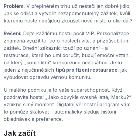
Problém:
V přeplněném trhu už nestačí jen dobré jídlo.
Jak se odlišit a vytvořit nezapomenutelný zážitek, kvůli
kterému hosté nepůjdou zkoušet nové místo o ulici dál?
Řešení:
Dejte každému hostu pocit VIP. Personalizace
znamená využít to, co o hostech víte, a přizpůsobit jim
zážitek. Dnešní zákazníci touží po uznání – a
restaurace, které ho umí doručit, budují emoční vztah,
na který „komoditní“ konkurence nedosáhne. Je to
jeden z nejúčinnějších
tipů pro řízení restaurace
, jak
vybudovat opravdu věrnou komunitu.
U malého podniku je to vaše superschopnost. Když
pozdravíte hosta: „Jako obvykle ovesné latté, Marku?“
vznikne silný moment. Digitální věrnostní program vám
to pomůže škálovat – automaticky sleduje historii
objednávek a preference.
Jak začít