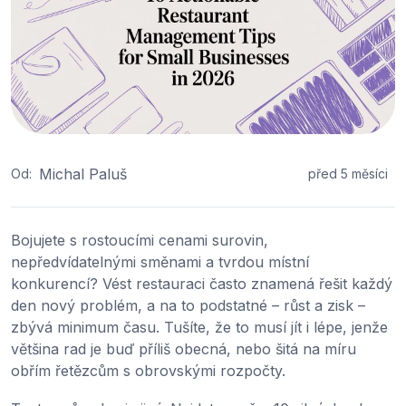
Michal Paluš
Od:
před 5 měsíci
Bojujete s rostoucími cenami surovin,
nepředvídatelnými směnami a tvrdou místní
konkurencí? Vést restauraci často znamená řešit každý
den nový problém, a na to podstatné – růst a zisk –
zbývá minimum času. Tušíte, že to musí jít i lépe, jenže
většina rad je buď příliš obecná, nebo šitá na míru
obřím řetězcům s obrovskými rozpočty.