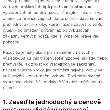
Tento průvodce je jiný. Najdete v něm 10 silných, ale
zároveň praktických
tipů pro řízení restaurace
,
vytvořených přímo pro nezávislé majitele jako jste vy.
Jdeme za hranice vágních doporučení a dáváme vám
přehledné, akční kroky, které můžete zavést
už tento
týden
– od omezení plýtvání až po vybudování
základny věrných hostů, kteří si vyberou právě vás
pokaždé.
Každý tip je malý akční plán zaměřený na rychlé
výsledky. Ať už vás trápí vysoké mzdové náklady, nebo
přemýšlíte, jak získat víc vracejících se zákazníků,
najdete tu jasné kroky, jak proměnit největší výzvy ve
vaši největší konkurenční výhodu. Pojďme společně
vybudovat ziskovější, efektivnější a oblíbenější podnik –
odteď.
1. Zaveďte jednoduchý a cenově
dostupný digitální věrnostní