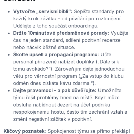
Vytvořte „servisní bibli“:
Sepište standardy pro
každý krok zážitku – od přivítání po rozloučení.
Udělejte z toho součást onboardingu.
Držte 10minutové předsměnové porady:
Využijte
čas na jeden standard, sdílení pozitivní recenze
nebo nácvik běžné situace.
Školte upsell a propagaci programu:
Učte
personál přirozeně nabízet doplňky („Dáte si k
tomu avokádo?“). Zároveň jim dejte jednoduchou
větu pro věrnostní program („Za vstup do klubu
odměn dnes získáte kávu zdarma.“).
Dejte pravomoci – a pak důvěřujte:
Umožněte
týmu řešit problémy hned na místě. Když může
obsluha nabídnout dezert na účet podniku
nespokojenému hostu, často tím zachrání vztah a
změní negativní zážitek v pozitivní.
Klíčový poznatek:
Spokojenost týmu se přímo překlápí