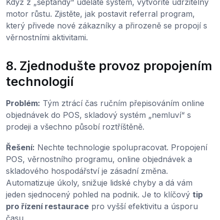
Když z „šeptandy“ uděláte systém, vytvoříte udržitelný
motor růstu. Zjistěte, jak postavit referral program,
který přivede nové zákazníky a přirozeně se propojí s
věrnostními aktivitami.
8. Zjednodušte provoz propojením
technologií
Problém:
Tým ztrácí čas ručním přepisováním online
objednávek do POS, skladový systém „nemluví“ s
prodeji a všechno působí roztříštěně.
Řešení:
Nechte technologie spolupracovat. Propojení
POS, věrnostního programu, online objednávek a
skladového hospodářství je zásadní změna.
Automatizuje úkoly, snižuje lidské chyby a dá vám
jeden sjednocený pohled na podnik. Je to klíčový
tip
pro řízení restaurace
pro vyšší efektivitu a úsporu
času.