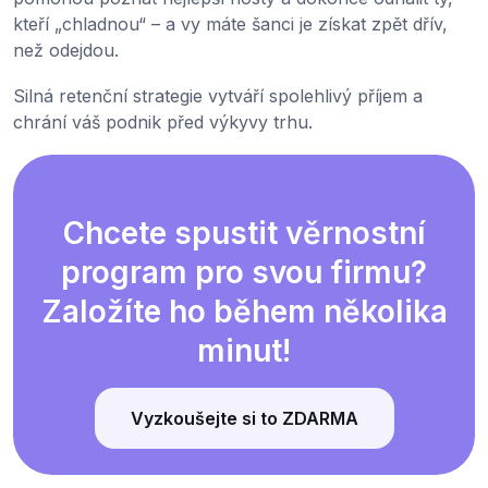
kteří „chladnou“ – a vy máte šanci je získat zpět dřív,
než odejdou.
Silná retenční strategie vytváří spolehlivý příjem a
chrání váš podnik před výkyvy trhu.
Chcete spustit věrnostní
program pro svou firmu?
Založíte ho během několika
minut!
Vyzkoušejte si to ZDARMA