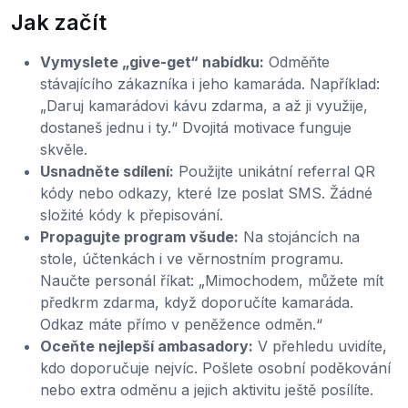
Jak začít
Vymyslete „give-get“ nabídku:
Odměňte
stávajícího zákazníka i jeho kamaráda. Například:
„Daruj kamarádovi kávu zdarma, a až ji využije,
dostaneš jednu i ty.“ Dvojitá motivace funguje
skvěle.
Usnadněte sdílení:
Použijte unikátní referral QR
kódy nebo odkazy, které lze poslat SMS. Žádné
složité kódy k přepisování.
Propagujte program všude:
Na stojáncích na
stole, účtenkách i ve věrnostním programu.
Naučte personál říkat: „Mimochodem, můžete mít
předkrm zdarma, když doporučíte kamaráda.
Odkaz máte přímo v peněžence odměn.“
Oceňte nejlepší ambasadory:
V přehledu uvidíte,
kdo doporučuje nejvíc. Pošlete osobní poděkování
nebo extra odměnu a jejich aktivitu ještě posílíte.