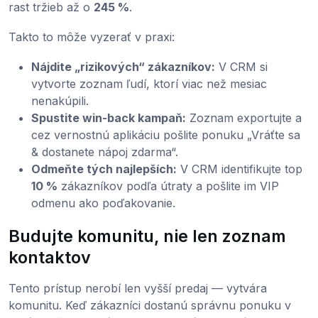
rast tržieb až o
245 %
.
Takto to môže vyzerať v praxi:
Nájdite „rizikových“ zákazníkov:
V CRM si
vytvorte zoznam ľudí, ktorí viac než mesiac
nenakúpili.
Spustite win-back kampaň:
Zoznam exportujte a
cez vernostnú aplikáciu pošlite ponuku „Vráťte sa
& dostanete nápoj zdarma“.
Odmeňte tých najlepších:
V CRM identifikujte top
10 %
zákazníkov podľa útraty a pošlite im VIP
odmenu ako poďakovanie.
Budujte komunitu, nie len zoznam
kontaktov
Tento prístup nerobí len vyšší predaj — vytvára
komunitu. Keď zákazníci dostanú správnu ponuku v