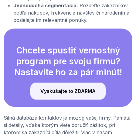
Jednoduchá segmentácia:
Rozdeľte zákazníkov
podľa nákupov, frekvencie návštev či narodenín a
posielajte im relevantné ponuky.
Chcete spustiť vernostný
program pre svoju firmu?
Nastavíte ho za pár minút!
Vyskúšajte to ZDARMA
Silná databáza kontaktov je mozog vašej firmy. Pamätá
si detaily, vďaka ktorým viete doručiť zážitok, pri
ktorom sa zákazníci cítia dôležití. Viac v našom