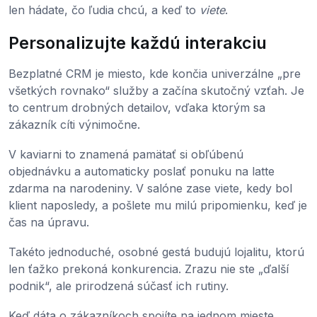
len hádate, čo ľudia chcú, a keď to
viete
.
Personalizujte každú interakciu
Bezplatné CRM je miesto, kde končia univerzálne „pre
všetkých rovnako“ služby a začína skutočný vzťah. Je
to centrum drobných detailov, vďaka ktorým sa
zákazník cíti výnimočne.
V kaviarni to znamená pamätať si obľúbenú
objednávku a automaticky poslať ponuku na latte
zdarma na narodeniny. V salóne zase viete, kedy bol
klient naposledy, a pošlete mu milú pripomienku, keď je
čas na úpravu.
Takéto jednoduché, osobné gestá budujú lojalitu, ktorú
len ťažko prekoná konkurencia. Zrazu nie ste „ďalší
podnik“, ale prirodzená súčasť ich rutiny.
Keď dáta o zákazníkoch spojíte na jednom mieste,