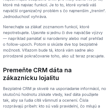
ktoré má najviac funkcií. Je to to, ktoré vyrieši váš
najväčší organizačný problém s čo najmenším „trením“.
Jednoduchosť vyhráva.
Nenechajte sa zlákať zoznamom funkcií, ktoré
nepotrebujete. Ujasnite si jednu či dve najväčšie výzvy
— napríklad pamätať si narodeniny alebo mať prehľad
o follow-upoch. Potom si skúste dve top bezplatné
možnosti. Víťazom bude tá, ktorá vám sadne ako
prirodzené pokračovanie toho, ako už teraz pracujete.
Premeňte CRM dáta na
zákaznícku lojalitu
Bezplatné CRM je skvelé na usporiadanie informácií, no
skutočnú hodnotu získate vtedy, keď dáta použijete
tak, aby sa ľudia cítili všimnutí a ocenení. Čísla
rozprávajú príbeh: kto sú vaši pravidelní, čo milujú a