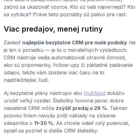
začnú sa ukazovať vzorce. Kto sú vaši najvernejší? Kto
sa vytráca? Práve tieto poznatky sú palivo pre rast.
Viac predajov, menej rutiny
Zaviesť
najlepšie bezplatné CRM pre malé podniky
nie
je len o poriadku — je to o merateľných výsledkoch.
CRM nástroje vedia automatizovať otravné činnosti,
ako sú pripomienky, follow-upy či základné zadávanie
údajov, takže vám zostane viac času na to
najdôležitejšie: ľudí.
Aj bezplatné plány nástrojov ako
HubSpot
dokážu
urobiť veľký rozdiel. Štatistiky hovoria jasne: dobre
nasadené CRM môže
zvýšiť predaj o 29 %
. Takmer
polovici firiem navyše zníži náklady na získanie
zákazníka o
11–20 %
. Ak chcete vidieť celý potenciál,
oplatí sa pozrieť si ďalšie CRM štatistiky.