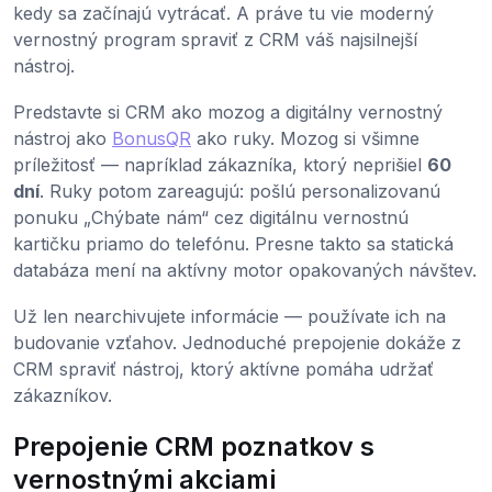
kedy sa začínajú vytrácať. A práve tu vie moderný
vernostný program spraviť z CRM váš najsilnejší
nástroj.
Predstavte si CRM ako mozog a digitálny vernostný
nástroj ako
BonusQR
ako ruky. Mozog si všimne
príležitosť — napríklad zákazníka, ktorý neprišiel
60
dní
. Ruky potom zareagujú: pošlú personalizovanú
ponuku „Chýbate nám“ cez digitálnu vernostnú
kartičku priamo do telefónu. Presne takto sa statická
databáza mení na aktívny motor opakovaných návštev.
Už len nearchivujete informácie — používate ich na
budovanie vzťahov. Jednoduché prepojenie dokáže z
CRM spraviť nástroj, ktorý aktívne pomáha udržať
zákazníkov.
Prepojenie CRM poznatkov s
vernostnými akciami