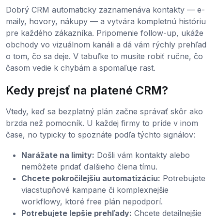
Dobrý CRM automaticky zaznamenáva kontakty — e-
maily, hovory, nákupy — a vytvára kompletnú históriu
pre každého zákazníka. Pripomenie follow-up, ukáže
obchody vo vizuálnom kanáli a dá vám rýchly prehľad
o tom, čo sa deje. V tabuľke to musíte robiť ručne, čo
časom vedie k chybám a spomaľuje rast.
Kedy prejsť na platené CRM?
Vtedy, keď sa bezplatný plán začne správať skôr ako
brzda než pomocník. U každej firmy to príde v inom
čase, no typicky to spoznáte podľa týchto signálov:
Narážate na limity:
Došli vám kontakty alebo
nemôžete pridať ďalšieho člena tímu.
Chcete pokročilejšiu automatizáciu:
Potrebujete
viacstupňové kampane či komplexnejšie
workflowy, ktoré free plán nepodporí.
Potrebujete lepšie prehľady:
Chcete detailnejšie