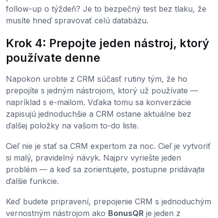
follow-up o týždeň? Je to bezpečný test bez tlaku, že
musíte hneď spravovať celú databázu.
Krok 4: Prepojte jeden nástroj, ktorý
používate denne
Napokon urobte z CRM súčasť rutiny tým, že ho
prepojíte s jedným nástrojom, ktorý už používate —
napríklad s e-mailom. Vďaka tomu sa konverzácie
zapisujú jednoduchšie a CRM ostane aktuálne bez
ďalšej položky na vašom to-do liste.
Cieľ nie je stať sa CRM expertom za noc. Cieľ je vytvoriť
si malý, pravidelný návyk. Najprv vyriešte jeden
problém — a keď sa zorientujete, postupne pridávajte
ďalšie funkcie.
Keď budete pripravení, prepojenie CRM s jednoduchým
vernostným nástrojom ako
BonusQR
je jeden z