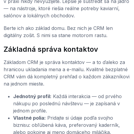
v praxi nikdy nevyužijete. Lepšie je sústrediť sa na jadro
— na nástroje, ktoré riešia reálne potreby kaviarní,
salónov a lokálnych obchodov.
Berte ich ako základ domu. Bez nich je CRM len
digitálny zošit. S nimi sa stane motorom rastu.
Základná správa kontaktov
Základom CRM je správa kontaktov — a to ďaleko za
hranicou ukladania mena a e-mailu. Kvalitné bezplatné
CRM vám dá kompletný prehľad o každom zákazníkovi
na jednom mieste.
Jednotný profil:
Každá interakcia — od prvého
nákupu po poslednú návštevu — je zapísaná v
jednom profile.
Vlastné polia:
Pridajte si údaje podľa svojho
biznisu: obľúbená káva, preferovaný kaderník,
alebo pokojne aj meno domáceho miláčika.