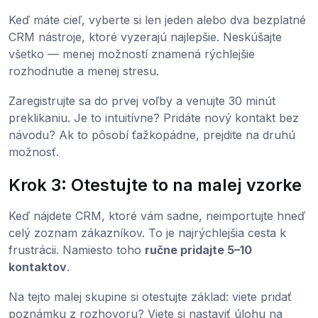
Keď máte cieľ, vyberte si len jeden alebo dva bezplatné
CRM nástroje, ktoré vyzerajú najlepšie. Neskúšajte
všetko — menej možností znamená rýchlejšie
rozhodnutie a menej stresu.
Zaregistrujte sa do prvej voľby a venujte 30 minút
preklikaniu. Je to intuitívne? Pridáte nový kontakt bez
návodu? Ak to pôsobí ťažkopádne, prejdite na druhú
možnosť.
Krok 3: Otestujte to na malej vzorke
Keď nájdete CRM, ktoré vám sadne, neimportujte hneď
celý zoznam zákazníkov. To je najrýchlejšia cesta k
frustrácii. Namiesto toho
ručne pridajte 5–10
kontaktov
.
Na tejto malej skupine si otestujte základ: viete pridať
poznámku z rozhovoru? Viete si nastaviť úlohu na