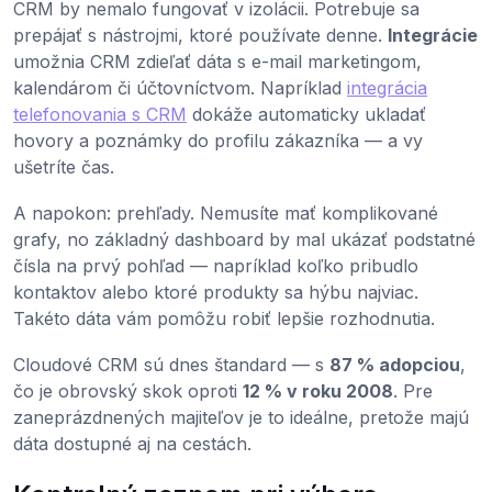
CRM by nemalo fungovať v izolácii. Potrebuje sa
prepájať s nástrojmi, ktoré používate denne.
Integrácie
umožnia CRM zdieľať dáta s e-mail marketingom,
kalendárom či účtovníctvom. Napríklad
integrácia
telefonovania s CRM
dokáže automaticky ukladať
hovory a poznámky do profilu zákazníka — a vy
ušetríte čas.
A napokon: prehľady. Nemusíte mať komplikované
grafy, no základný dashboard by mal ukázať podstatné
čísla na prvý pohľad — napríklad koľko pribudlo
kontaktov alebo ktoré produkty sa hýbu najviac.
Takéto dáta vám pomôžu robiť lepšie rozhodnutia.
Cloudové CRM sú dnes štandard — s
87 % adopciou
,
čo je obrovský skok oproti
12 % v roku 2008
. Pre
zaneprázdnených majiteľov je to ideálne, pretože majú
dáta dostupné aj na cestách.