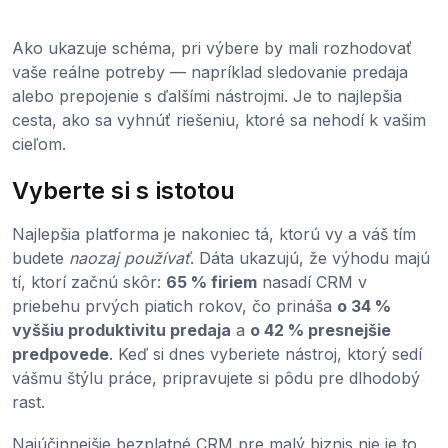
Ako ukazuje schéma, pri výbere by mali rozhodovať
vaše reálne potreby — napríklad sledovanie predaja
alebo prepojenie s ďalšími nástrojmi. Je to najlepšia
cesta, ako sa vyhnúť riešeniu, ktoré sa nehodí k vašim
cieľom.
Vyberte si s istotou
Najlepšia platforma je nakoniec tá, ktorú vy a váš tím
budete
naozaj používať
. Dáta ukazujú, že výhodu majú
tí, ktorí začnú skôr:
65 % firiem
nasadí CRM v
priebehu prvých piatich rokov, čo prináša
o 34 %
vyššiu produktivitu predaja
a
o 42 % presnejšie
predpovede
. Keď si dnes vyberiete nástroj, ktorý sedí
vášmu štýlu práce, pripravujete si pôdu pre dlhodobý
rast.
Najúčinnejšie bezplatné CRM pre malý biznis nie je to,