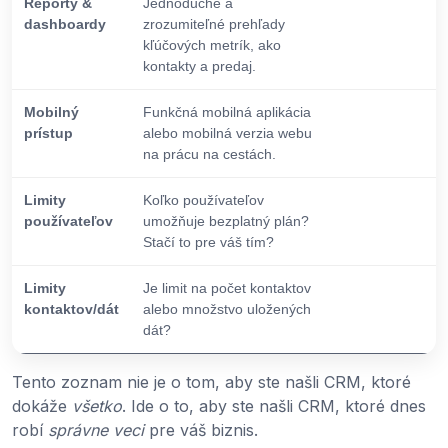
Reporty &
Jednoduché a
dashboardy
zrozumiteľné prehľady
kľúčových metrík, ako
kontakty a predaj.
Mobilný
Funkčná mobilná aplikácia
prístup
alebo mobilná verzia webu
na prácu na cestách.
Limity
Koľko používateľov
používateľov
umožňuje bezplatný plán?
Stačí to pre váš tím?
Limity
Je limit na počet kontaktov
kontaktov/dát
alebo množstvo uložených
dát?
Tento zoznam nie je o tom, aby ste našli CRM, ktoré
dokáže
všetko
. Ide o to, aby ste našli CRM, ktoré dnes
robí
správne veci
pre váš biznis.