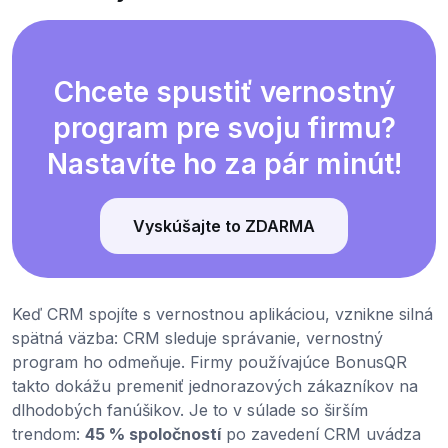
Chcete spustiť vernostný
program pre svoju firmu?
Nastavíte ho za pár minút!
Vyskúšajte to ZDARMA
Keď CRM spojíte s vernostnou aplikáciou, vznikne silná
spätná väzba: CRM sleduje správanie, vernostný
program ho odmeňuje. Firmy používajúce BonusQR
takto dokážu premeniť jednorazových zákazníkov na
dlhodobých fanúšikov. Je to v súlade so širším
trendom:
45 % spoločností
po zavedení CRM uvádza