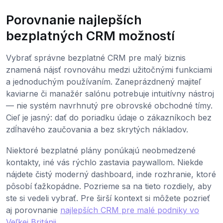
Porovnanie najlepších
bezplatných CRM možností
Vybrať správne bezplatné CRM pre malý biznis
znamená nájsť rovnováhu medzi užitočnými funkciami
a jednoduchým používaním. Zaneprázdnený majiteľ
kaviarne či manažér salónu potrebuje intuitívny nástroj
— nie systém navrhnutý pre obrovské obchodné tímy.
Cieľ je jasný: dať do poriadku údaje o zákazníkoch bez
zdĺhavého zaučovania a bez skrytých nákladov.
Niektoré bezplatné plány ponúkajú neobmedzené
kontakty, iné vás rýchlo zastavia paywallom. Niekde
nájdete čistý moderný dashboard, inde rozhranie, ktoré
pôsobí ťažkopádne. Pozrieme sa na tieto rozdiely, aby
ste si vedeli vybrať. Pre širší kontext si môžete pozrieť
aj porovnanie
najlepších CRM pre malé podniky vo
Veľkej Británii
.