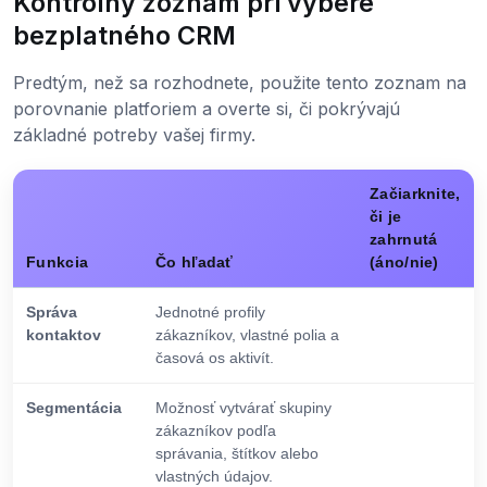
Kontrolný zoznam pri výbere
bezplatného CRM
Predtým, než sa rozhodnete, použite tento zoznam na
porovnanie platforiem a overte si, či pokrývajú
základné potreby vašej firmy.
Začiarknite,
či je
zahrnutá
Funkcia
Čo hľadať
(áno/nie)
Správa
Jednotné profily
kontaktov
zákazníkov, vlastné polia a
časová os aktivít.
Segmentácia
Možnosť vytvárať skupiny
zákazníkov podľa
správania, štítkov alebo
vlastných údajov.