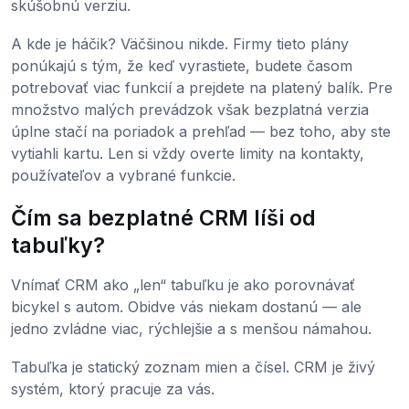
skúšobnú verziu.
A kde je háčik? Väčšinou nikde. Firmy tieto plány
ponúkajú s tým, že keď vyrastiete, budete časom
potrebovať viac funkcií a prejdete na platený balík. Pre
množstvo malých prevádzok však bezplatná verzia
úplne stačí na poriadok a prehľad — bez toho, aby ste
vytiahli kartu. Len si vždy overte limity na kontakty,
používateľov a vybrané funkcie.
Čím sa bezplatné CRM líši od
tabuľky?
Vnímať CRM ako „len“ tabuľku je ako porovnávať
bicykel s autom. Obidve vás niekam dostanú — ale
jedno zvládne viac, rýchlejšie a s menšou námahou.
Tabuľka je statický zoznam mien a čísel. CRM je živý
systém, ktorý pracuje za vás.