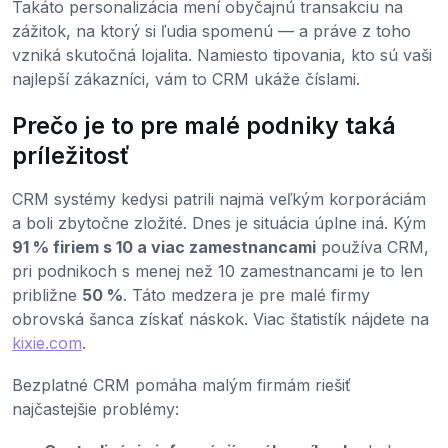
Takáto personalizácia mení obyčajnú transakciu na
zážitok, na ktorý si ľudia spomenú — a práve z toho
vzniká skutočná lojalita. Namiesto tipovania, kto sú vaši
najlepší zákazníci, vám to CRM ukáže číslami.
Prečo je to pre malé podniky taká
príležitosť
CRM systémy kedysi patrili najmä veľkým korporáciám
a boli zbytočne zložité. Dnes je situácia úplne iná. Kým
91 % firiem s 10 a viac zamestnancami
používa CRM,
pri podnikoch s menej než 10 zamestnancami je to len
približne
50 %
. Táto medzera je pre malé firmy
obrovská šanca získať náskok. Viac štatistík nájdete na
kixie.com
.
Bezplatné CRM pomáha malým firmám riešiť
najčastejšie problémy: