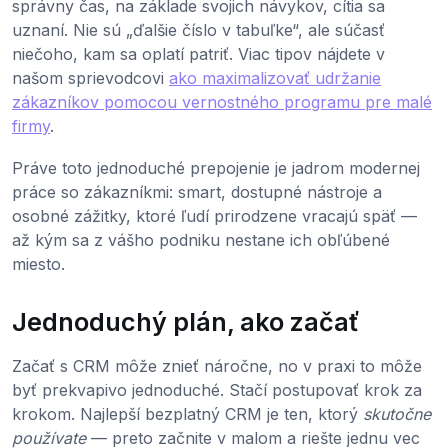
správny čas, na základe svojich návykov, cítia sa
uznaní. Nie sú „ďalšie číslo v tabuľke“, ale súčasť
niečoho, kam sa oplatí patriť. Viac tipov nájdete v
našom sprievodcovi
ako maximalizovať udržanie
zákazníkov pomocou vernostného programu pre malé
firmy
.
Práve toto jednoduché prepojenie je jadrom modernej
práce so zákazníkmi: smart, dostupné nástroje a
osobné zážitky, ktoré ľudí prirodzene vracajú späť —
až kým sa z vášho podniku nestane ich obľúbené
miesto.
Jednoduchý plán, ako začať
Začať s CRM môže znieť náročne, no v praxi to môže
byť prekvapivo jednoduché. Stačí postupovať krok za
krokom. Najlepší bezplatný CRM je ten, ktorý
skutočne
používate
— preto začnite v malom a riešte jednu vec