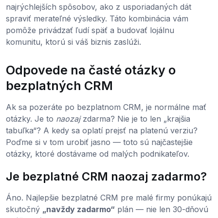
najrýchlejších spôsobov, ako z usporiadaných dát
spraviť merateľné výsledky. Táto kombinácia vám
pomôže privádzať ľudí späť a budovať lojálnu
komunitu, ktorú si váš biznis zaslúži.
Odpovede na časté otázky o
bezplatných CRM
Ak sa pozeráte po bezplatnom CRM, je normálne mať
otázky. Je to
naozaj
zdarma? Nie je to len „krajšia
tabuľka“? A kedy sa oplatí prejsť na platenú verziu?
Poďme si v tom urobiť jasno — toto sú najčastejšie
otázky, ktoré dostávame od malých podnikateľov.
Je bezplatné CRM naozaj zadarmo?
Áno. Najlepšie bezplatné CRM pre malé firmy ponúkajú
skutočný
„navždy zadarmo“
plán — nie len 30-dňovú