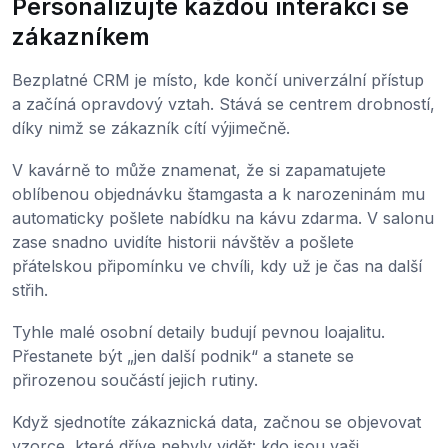
Personalizujte každou interakci se
zákazníkem
Bezplatné CRM je místo, kde končí univerzální přístup
a začíná opravdový vztah. Stává se centrem drobností,
díky nimž se zákazník cítí výjimečně.
V kavárně to může znamenat, že si zapamatujete
oblíbenou objednávku štamgasta a k narozeninám mu
automaticky pošlete nabídku na kávu zdarma. V salonu
zase snadno uvidíte historii návštěv a pošlete
přátelskou připomínku ve chvíli, kdy už je čas na další
střih.
Tyhle malé osobní detaily budují pevnou loajalitu.
Přestanete být „jen další podnik“ a stanete se
přirozenou součástí jejich rutiny.
Když sjednotíte zákaznická data, začnou se objevovat
vzorce, které dříve nebyly vidět: kdo jsou vaši