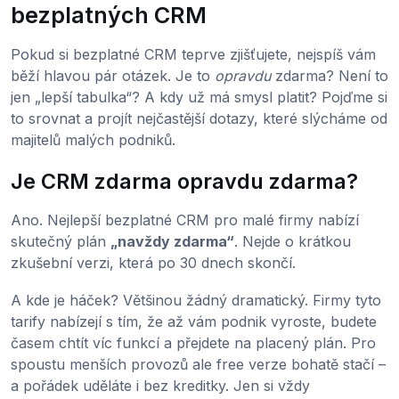
bezplatných CRM
Pokud si bezplatné CRM teprve zjišťujete, nejspíš vám
běží hlavou pár otázek. Je to
opravdu
zdarma? Není to
jen „lepší tabulka“? A kdy už má smysl platit? Pojďme si
to srovnat a projít nejčastější dotazy, které slýcháme od
majitelů malých podniků.
Je CRM zdarma opravdu zdarma?
Ano. Nejlepší bezplatné CRM pro malé firmy nabízí
skutečný plán
„navždy zdarma“
. Nejde o krátkou
zkušební verzi, která po 30 dnech skončí.
A kde je háček? Většinou žádný dramatický. Firmy tyto
tarify nabízejí s tím, že až vám podnik vyroste, budete
časem chtít víc funkcí a přejdete na placený plán. Pro
spoustu menších provozů ale free verze bohatě stačí –
a pořádek uděláte i bez kreditky. Jen si vždy