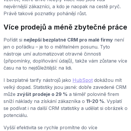
nejvěrnější zákazníci, a kdo je naopak na cestě pryč.
Právě takové poznatky pohánějí růst.
Více prodejů a méně zbytečné práce
Pořídit si
nejlepší bezplatné CRM pro malé firmy
není
jen o pořádku – je to o měřitelném posunu. Tyto
nástroje umí automatizovat otravné činnosti
(připomínky, doplňování údajů), takže vám zůstane více
času na to nejdůležitější: na lidi.
I bezplatné tarify nástrojů jako
HubSpot
dokážou mít
velký dopad. Statistiky jsou jasné: dobře zavedené CRM
může
zvýšit prodeje o 29 %
a téměř polovině firem
sníží náklady na získání zákazníka o
11–20 %
. Vyplatí
se podívat i na další CRM statistiky a udělat si obrázek o
potenciálu.
Vyšší efektivita se rychle promítne do více