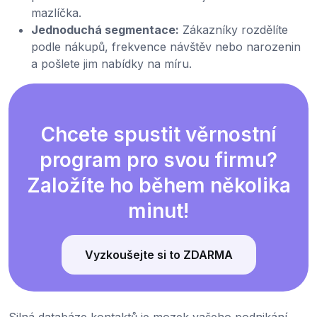
mazlíčka.
Jednoduchá segmentace:
Zákazníky rozdělíte
podle nákupů, frekvence návštěv nebo narozenin
a pošlete jim nabídky na míru.
Chcete spustit věrnostní
program pro svou firmu?
Založíte ho během několika
minut!
Vyzkoušejte si to ZDARMA
Silná databáze kontaktů je mozek vašeho podnikání.