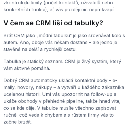
zkontrolujte limity (počet kontaktů, uživatelů nebo
konkrétních funkcí), ať vás později nic nepřekvapí.
V čem se CRM liší od tabulky?
Brát CRM jako „módní tabulku“ je jako srovnávat kolo s
autem. Ano, oboje vás někam dostane – ale jedno je
stavěné na delší a rychlejší cestu.
Tabulka je statický seznam. CRM je živý systém, který
vám aktivně pomáhá.
Dobrý CRM automaticky ukládá kontaktní body – e-
maily, hovory, nákupy – a vytváří u každého zákazníka
ucelenou historii. Umí vás upozornit na follow-up a
ukáže obchody v přehledné pipeline, takže hned víte,
co se kde děje. V tabulce musíte všechno zapisovat
ručně, což vede k chybám a s růstem firmy vás to
začne brzdit.