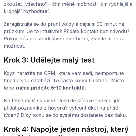
zkoušet „všechno“ – čím méně možností, tím rychlejší a
klidnější rozhodnutí.
Zaregistrujte se do první volby a dejte si 30 minut na
průzkum. Je to intuitivní? Přidáte kontakt bez návodu?
Pokud vás prostředí štve nebo brzdí, zkuste druhou
možnost.
Krok 3: Udělejte malý test
Když narazíte na CRM, které vám sedí, neimportujte
hned celou databázi. To často končí frustrací. Místo
toho
ručně přidejte 5–10 kontaktů
.
Na téhle malé skupině otestujte klíčové funkce: jde
přidat poznámka z hovoru? vytvořit úkol na příští
týden? Díky tomu se do systému dostanete bez tlaku.
Krok 4: Napojte jeden nástroj, který