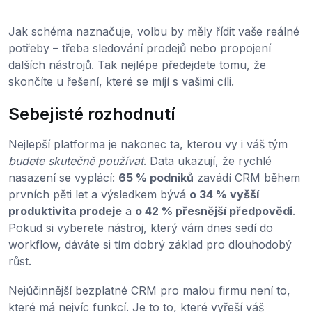
Jak schéma naznačuje, volbu by měly řídit vaše reálné
potřeby – třeba sledování prodejů nebo propojení
dalších nástrojů. Tak nejlépe předejdete tomu, že
skončíte u řešení, které se míjí s vašimi cíli.
Sebejisté rozhodnutí
Nejlepší platforma je nakonec ta, kterou vy i váš tým
budete skutečně používat
. Data ukazují, že rychlé
nasazení se vyplácí:
65 % podniků
zavádí CRM během
prvních pěti let a výsledkem bývá
o 34 % vyšší
produktivita prodeje
a
o 42 % přesnější předpovědi
.
Pokud si vyberete nástroj, který vám dnes sedí do
workflow, dáváte si tím dobrý základ pro dlouhodobý
růst.
Nejúčinnější bezplatné CRM pro malou firmu není to,
které má nejvíc funkcí. Je to to, které vyřeší váš