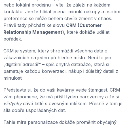
nebo lokální prodejnu – víte, že záleží na každém
kontaktu. Jenže hlídat jména, minulé nákupy a osobní
preference se může během chvíle změnit v chaos.
Právě tady přichází ke slovu
CRM (Customer
Relationship Management)
, které dokáže udělat
pořádek.
CRM je systém, který shromáždí všechna data o
zákaznících na jedno přehledné místo. Není to jen
„digitální adresář“ – spíš chytrá databáze, která si
pamatuje každou konverzaci, nákup i důležitý detail z
minulosti.
Představte si, že do vaší kavárny vejde štamgast. CRM
vám připomene, že má příští týden narozeniny a že si
vždycky
dává latté s ovesným mlékem. Přesně v tom je
síla dobře uspořádaných dat.
Tahle míra personalizace dokáže proměnit obyčejný