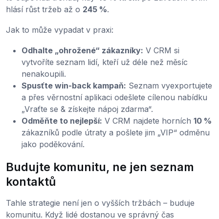
hlásí růst tržeb až o
245 %
.
Jak to může vypadat v praxi:
Odhalte „ohrožené“ zákazníky:
V CRM si
vytvoříte seznam lidí, kteří už déle než měsíc
nenakoupili.
Spusťte win-back kampaň:
Seznam vyexportujete
a přes věrnostní aplikaci odešlete cílenou nabídku
„Vraťte se & získejte nápoj zdarma“.
Odměňte to nejlepší:
V CRM najdete horních
10 %
zákazníků podle útraty a pošlete jim „VIP“ odměnu
jako poděkování.
Budujte komunitu, ne jen seznam
kontaktů
Tahle strategie není jen o vyšších tržbách – buduje
komunitu. Když lidé dostanou ve správný čas