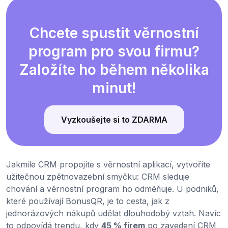
Chcete spustit věrnostní
program pro svou firmu?
Založíte ho během několika
minut!
Vyzkoušejte si to ZDARMA
Jakmile CRM propojíte s věrnostní aplikací, vytvoříte
užitečnou zpětnovazební smyčku: CRM sleduje
chování a věrnostní program ho odměňuje. U podniků,
které používají BonusQR, je to cesta, jak z
jednorázových nákupů udělat dlouhodobý vztah. Navíc
to odpovídá trendu, kdy
45 % firem
po zavedení CRM