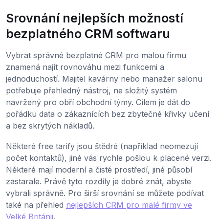
Srovnání nejlepších možností
bezplatného CRM softwaru
Vybrat správné bezplatné CRM pro malou firmu
znamená najít rovnováhu mezi funkcemi a
jednoduchostí. Majitel kavárny nebo manažer salonu
potřebuje přehledný nástroj, ne složitý systém
navržený pro obří obchodní týmy. Cílem je dát do
pořádku data o zákaznících bez zbytečné křivky učení
a bez skrytých nákladů.
Některé free tarify jsou štědré (například neomezují
počet kontaktů), jiné vás rychle pošlou k placené verzi.
Některé mají moderní a čisté prostředí, jiné působí
zastarale. Právě tyto rozdíly je dobré znát, abyste
vybrali správně. Pro širší srovnání se můžete podívat
také na přehled
nejlepších CRM pro malé firmy ve
Velké Británii
.