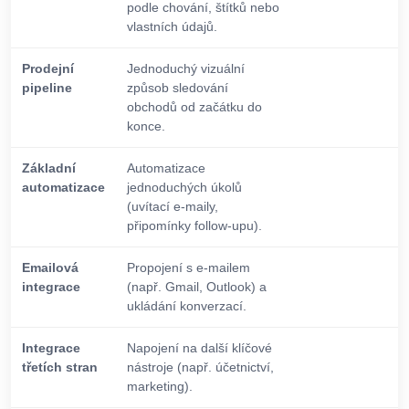
podle chování, štítků nebo
vlastních údajů.
Prodejní
Jednoduchý vizuální
pipeline
způsob sledování
obchodů od začátku do
konce.
Základní
Automatizace
automatizace
jednoduchých úkolů
(uvítací e-maily,
připomínky follow-upu).
Emailová
Propojení s e-mailem
integrace
(např. Gmail, Outlook) a
ukládání konverzací.
Integrace
Napojení na další klíčové
třetích stran
nástroje (např. účetnictví,
marketing).