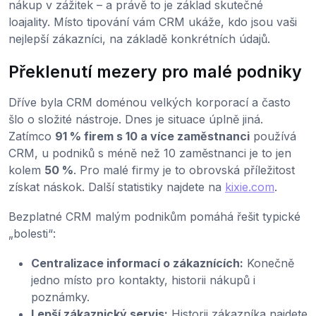
nákup v zážitek – a právě to je základ skutečné
loajality. Místo tipování vám CRM ukáže, kdo jsou vaši
nejlepší zákazníci, na základě konkrétních údajů.
Překlenutí mezery pro malé podniky
Dříve byla CRM doménou velkých korporací a často
šlo o složité nástroje. Dnes je situace úplně jiná.
Zatímco
91 % firem s 10 a více zaměstnanci
používá
CRM, u podniků s méně než 10 zaměstnanci je to jen
kolem
50 %
. Pro malé firmy je to obrovská příležitost
získat náskok. Další statistiky najdete na
kixie.com
.
Bezplatné CRM malým podnikům pomáhá řešit typické
„bolesti“:
Centralizace informací o zákaznících:
Konečně
jedno místo pro kontakty, historii nákupů i
poznámky.
Lepší zákaznický servis:
Historii zákazníka najdete