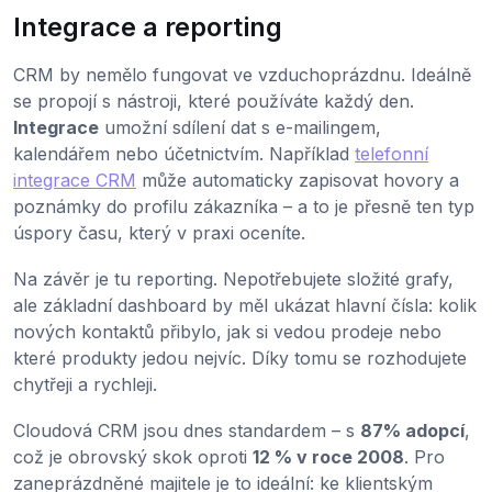
Integrace a reporting
CRM by nemělo fungovat ve vzduchoprázdnu. Ideálně
se propojí s nástroji, které používáte každý den.
Integrace
umožní sdílení dat s e-mailingem,
kalendářem nebo účetnictvím. Například
telefonní
integrace CRM
může automaticky zapisovat hovory a
poznámky do profilu zákazníka – a to je přesně ten typ
úspory času, který v praxi oceníte.
Na závěr je tu reporting. Nepotřebujete složité grafy,
ale základní dashboard by měl ukázat hlavní čísla: kolik
nových kontaktů přibylo, jak si vedou prodeje nebo
které produkty jedou nejvíc. Díky tomu se rozhodujete
chytřeji a rychleji.
Cloudová CRM jsou dnes standardem – s
87% adopcí
,
což je obrovský skok oproti
12 % v roce 2008
. Pro
zaneprázdněné majitele je to ideální: ke klientským