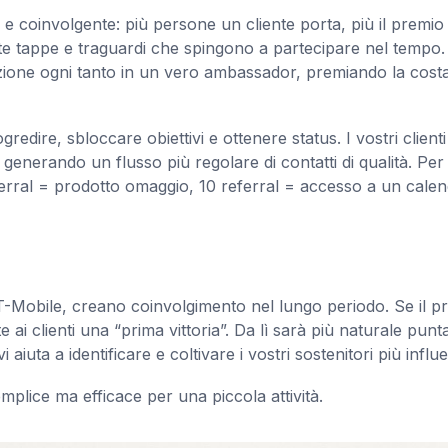
” e coinvolgente: più persone un cliente porta, più il premio
te tappe e traguardi che spingono a partecipare nel tempo.
zione ogni tanto in un vero ambassador, premiando la cost
redire, sbloccare obiettivi e ottenere status. I vostri clienti
 generando un flusso più regolare di contatti di qualità. Per
ferral = prodotto omaggio, 10 referral = accesso a un calen
e T-Mobile, creano coinvolgimento nel lungo periodo. Se il p
e ai clienti una “prima vittoria”. Da lì sarà più naturale punt
aiuta a identificare e coltivare i vostri sostenitori più influe
emplice ma efficace per una piccola attività.