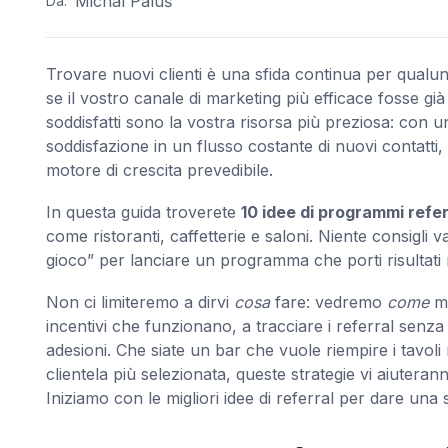
Michal Paluš
Da:
Trovare nuovi clienti è una sfida continua per qualun
se il vostro canale di marketing più efficace fosse già 
soddisfatti sono la vostra risorsa più preziosa: con
soddisfazione in un flusso costante di nuovi contatt
motore di crescita prevedibile.
In questa guida troverete
10 idee di programmi refer
come ristoranti, caffetterie e saloni. Niente consigli v
gioco” per lanciare un programma che porti risultati m
Non ci limiteremo a dirvi
cosa
fare: vedremo
come
me
incentivi che funzionano, a tracciare i referral se
adesioni. Che siate un bar che vuole riempire i tavoli
clientela più selezionata, queste strategie vi aiuter
Iniziamo con le migliori idee di referral per dare una