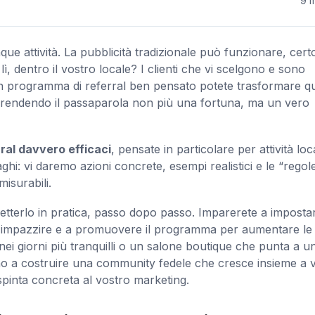
9 m
que attività. La pubblicità tradizionale può funzionare, cert
lì, dentro il vostro locale? I clienti che vi scelgono e sono
 un programma di referral ben pensato potete trasformare qu
i, rendendo il passaparola non più una fortuna, ma un vero
ral davvero efficaci
, pensate in particolare per attività loca
aghi: vi daremo azioni concrete, esempi realistici e le “regol
isurabili.
tterlo in pratica, passo dopo passo. Imparerete a imposta
nza impazzire e a promuovere il programma per aumentare le
 nei giorni più tranquilli o un salone boutique che punta a u
anno a costruire una community fedele che cresce insieme a v
 spinta concreta al vostro marketing.