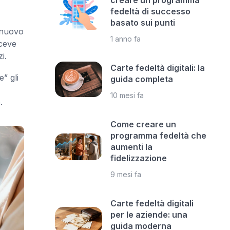
creare un programma
fedeltà di successo
basato sui punti
l nuovo
1 anno fa
iceve
i.
Carte fedeltà digitali: la
” gli
guida completa
10 mesi fa
.
Come creare un
programma fedeltà che
aumenti la
fidelizzazione
9 mesi fa
Carte fedeltà digitali
per le aziende: una
guida moderna