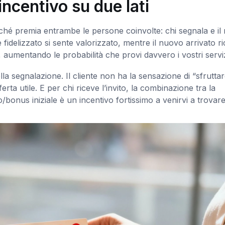
ncentivo su due lati
perché premia entrambe le persone coinvolte: chi segnala e i
nte fidelizzato si sente valorizzato, mentre il nuovo arrivato r
umentando le probabilità che provi davvero i vostri serviz
lla segnalazione. Il cliente non ha la sensazione di “sfruttare
ta utile. E per chi riceve l’invito, la combinazione tra la
onus iniziale è un incentivo fortissimo a venirvi a trovare