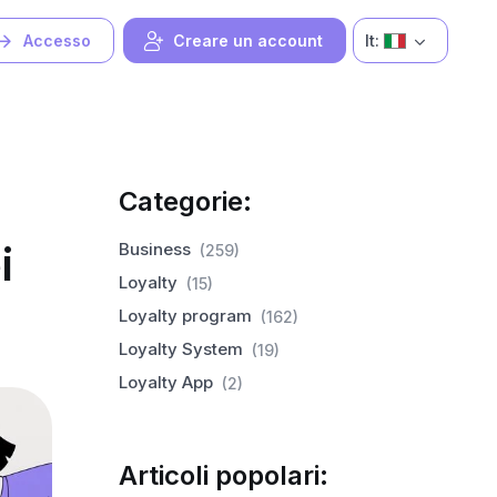
It:
Accesso
Creare un account
Categorie:
i
Business
(259)
Loyalty
(15)
Loyalty program
(162)
Loyalty System
(19)
Loyalty App
(2)
Articoli popolari: