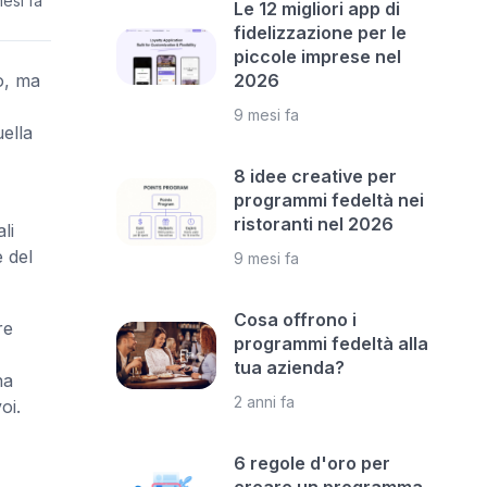
esi fa
Le 12 migliori app di
fidelizzazione per le
piccole imprese nel
o, ma
2026
9 mesi fa
ella
8 idee creative per
programmi fedeltà nei
ristoranti nel 2026
li
e del
9 mesi fa
Cosa offrono i
re
programmi fedeltà alla
tua azienda?
na
2 anni fa
oi.
6 regole d'oro per