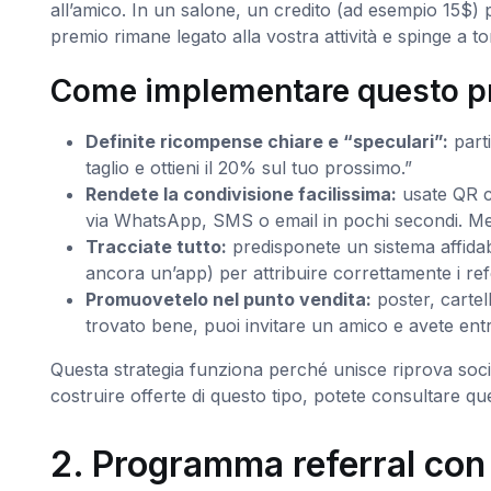
all’amico. In un salone, un credito (ad esempio 15$) p
premio rimane legato alla vostra attività e spinge a to
Come implementare questo 
Definite ricompense chiare e “speculari”:
parti
taglio e ottieni il 20% sul tuo prossimo.”
Rendete la condivisione facilissima:
usate QR co
via WhatsApp, SMS o email in pochi secondi. Men
Tracciate tutto:
predisponete un sistema affidabi
ancora un’app) per attribuire correttamente i refe
Promuovetelo nel punto vendita:
poster, cartell
trovato bene, puoi invitare un amico e avete ent
Questa strategia funziona perché unisce riprova soc
costruire offerte di questo tipo, potete consultare q
2. Programma referral con 