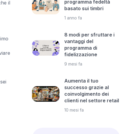
programma fedeltà
he il
basato sui timbri
1 anno fa
8 modi per sfruttare i
rimo
vantaggi del
programma di
viare
fidelizzazione
9 mesi fa
Aumenta il tuo
sei
successo grazie al
coinvolgimento dei
clienti nel settore retail
10 mesi fa