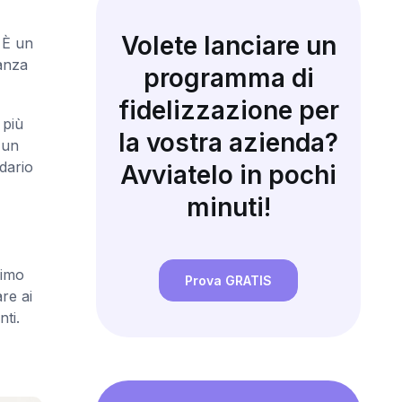
Volete lanciare un
 È un
anza
programma di
fidelizzazione per
 più
la vostra azienda?
 un
dario
Avviatelo in pochi
minuti!
rimo
Prova GRATIS
are ai
nti.