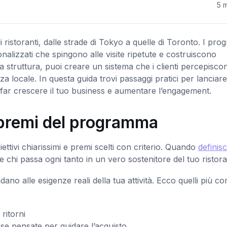
5 m
li ristoranti, dalle strade di Tokyo a quelle di Toronto. I pr
rsonalizzati che spingono alle visite ripetute e costruiscono
usta struttura, puoi creare un sistema che i clienti percepisco
a locale. In questa guida trovi passaggi pratici per lanciar
far crescere il tuo business e aumentare l’engagement.
e premi del programma
ttivi chiarissimi e premi scelti con criterio. Quando
definisc
 chi passa ogni tanto in un vero sostenitore del tuo ristora
ndano alle esigenze reali della tua attività. Ecco quelli più c
ritorni
e pensate per guidare l’acquisto