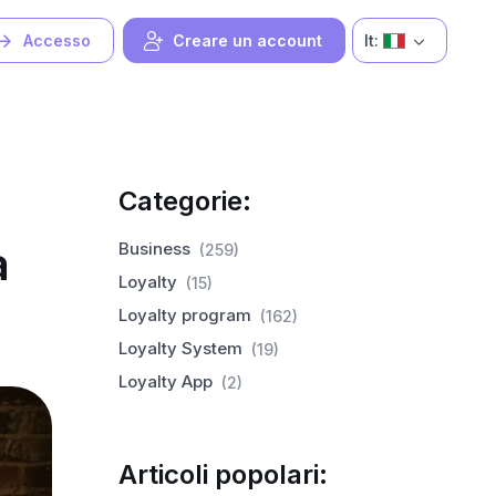
It:
Accesso
Creare un account
Categorie:
a
Business
(259)
Loyalty
(15)
Loyalty program
(162)
Loyalty System
(19)
Loyalty App
(2)
Articoli popolari: