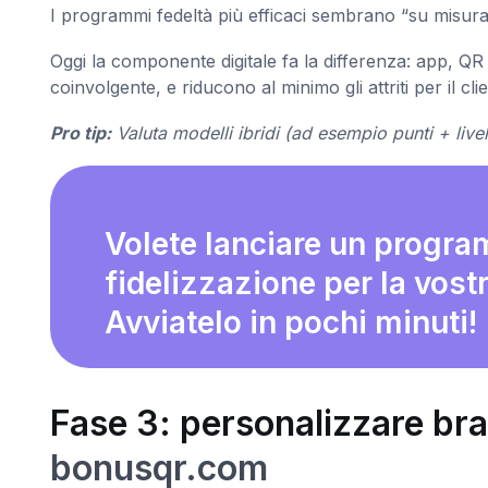
I programmi fedeltà più efficaci sembrano “su misura
Oggi la componente digitale fa la differenza: app, Q
coinvolgente, e riducono al minimo gli attriti per il clie
Pro tip:
Valuta modelli ibridi (ad esempio punti + livelli
Volete lanciare un progr
fidelizzazione per la vost
Avviatelo in pochi minuti!
Fase 3: personalizzare bra
bonusqr.com