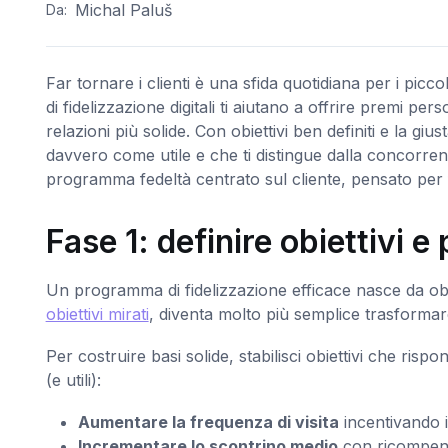
Michal Paluš
Da:
Far tornare i clienti è una sfida quotidiana per i picco
di fidelizzazione digitali ti aiutano a offrire premi pe
relazioni più solide. Con obiettivi ben definiti e la gi
davvero come utile e che ti distingue dalla concorrenz
programma fedeltà centrato sul cliente, pensato per 
Fase 1: definire obiettivi 
Un programma di fidelizzazione efficace nasce da obie
obiettivi mirati
, diventa molto più semplice trasformare
Per costruire basi solide, stabilisci obiettivi che rispo
(e utili):
Aumentare la frequenza di visita
incentivando i 
Incrementare lo scontrino medio
con ricompens