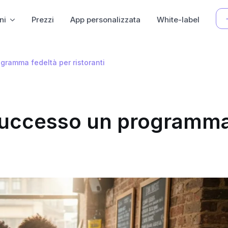
ni
Prezzi
App personalizzata
White-label
ramma fedeltà per ristoranti
successo un programm