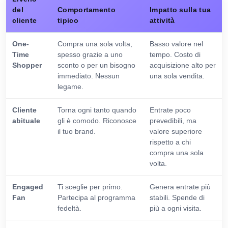
del
Comportamento
Impatto sulla tua
cliente
tipico
attività
One-
Compra una sola volta,
Basso valore nel
Time
spesso grazie a uno
tempo. Costo di
Shopper
sconto o per un bisogno
acquisizione alto per
immediato. Nessun
una sola vendita.
legame.
Cliente
Torna ogni tanto quando
Entrate poco
abituale
gli è comodo. Riconosce
prevedibili, ma
il tuo brand.
valore superiore
rispetto a chi
compra una sola
volta.
Engaged
Ti sceglie per primo.
Genera entrate più
Fan
Partecipa al programma
stabili. Spende di
fedeltà.
più a ogni visita.