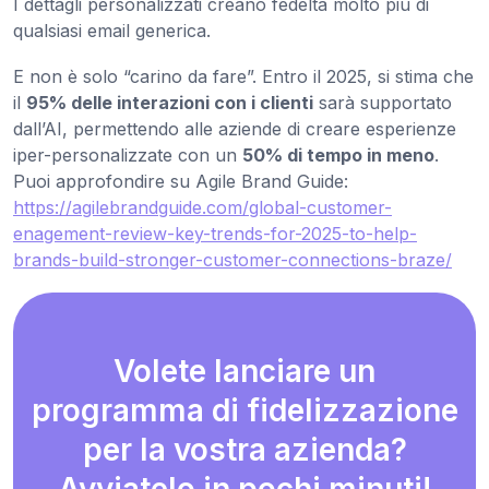
I dettagli personalizzati creano fedeltà molto più di
qualsiasi email generica.
E non è solo “carino da fare”. Entro il 2025, si stima che
il
95% delle interazioni con i clienti
sarà supportato
dall’AI, permettendo alle aziende di creare esperienze
iper-personalizzate con un
50% di tempo in meno
.
Puoi approfondire su Agile Brand Guide:
https://agilebrandguide.com/global-customer-
enagement-review-key-trends-for-2025-to-help-
brands-build-stronger-customer-connections-braze/
Volete lanciare un
programma di fidelizzazione
per la vostra azienda?
Avviatelo in pochi minuti!