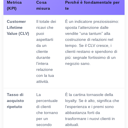
Metrica
Cosa
Perché è fondamentale per
(KPI)
misura
te
Customer
Il totale dei
È un indicatore preziosissimo:
Lifetime
ricavi che
sposta l’attenzione dalle
Value (CLV)
puoi
vendite “una tantum” alla
aspettarti
costruzione di relazioni nel
da un
tempo. Se il CLV cresce, i
cliente
clienti restano e spendono di
durante
più: segnale fortissimo di un
l’intera
negozio sano.
relazione
con la tua
attività.
Tasso di
La
È la cartina tornasole della
acquisto
percentuale
loyalty. Se è alto, significa che
ripetuto
di clienti
l’esperienza e i premi sono
che tornano
abbastanza forti da
per un
trasformare i nuovi clienti in
secondo
abituali.