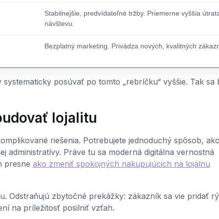
Stabilnejšie, predvídateľné tržby. Priemerne vyššia útrat
návštevu.
Bezplatný marketing. Privádza nových, kvalitných zákazn
 systematicky posúvať po tomto „rebríčku“ vyššie. Tak sa 
udovať lojalitu
komplikované riešenia. Potrebujete jednoduchý spôsob, ak
j administratívy. Práve tu sa moderná digitálna vernostná
ám presne
ako zmeniť spokojných nakupujúcich na lojálnu
iu. Odstraňujú zbytočné prekážky: zákazník sa vie pridať r
 na príležitosť posilniť vzťah.