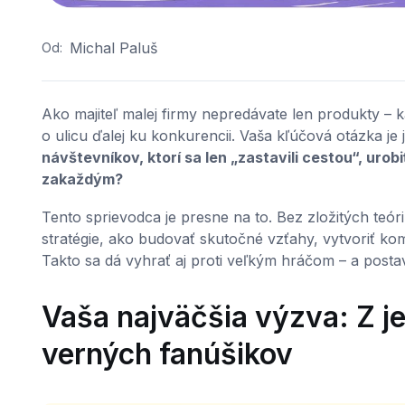
Michal Paluš
Od:
Ako majiteľ malej firmy nepredávate len produkty – ka
o ulicu ďalej ku konkurencii. Vaša kľúčová otázka j
návštevníkov, ktorí sa len „zastavili cestou“, urob
zakaždým?
Tento sprievodca je presne na to. Bez zložitých teóri
stratégie, ako budovať skutočné vzťahy, vytvoriť komu
Takto sa dá vyhrať aj proti veľkým hráčom – a postav
Vaša najväčšia výzva: Z j
verných fanúšikov