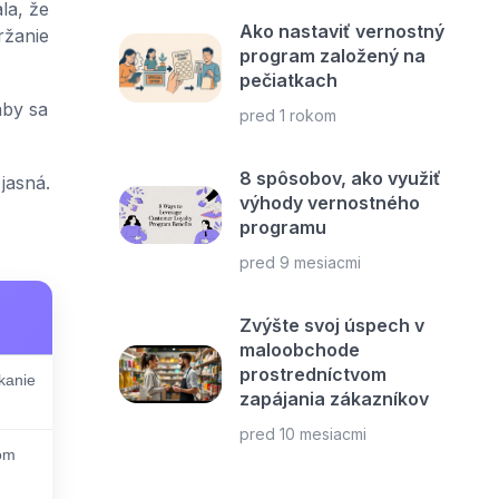
la, že
Ako nastaviť vernostný
ržanie
program založený na
pečiatkach
aby sa
pred 1 rokom
8 spôsobov, ako využiť
jasná.
výhody vernostného
programu
pred 9 mesiacmi
Zvýšte svoj úspech v
maloobchode
prostredníctvom
kanie
zapájania zákazníkov
pred 10 mesiacmi
vom