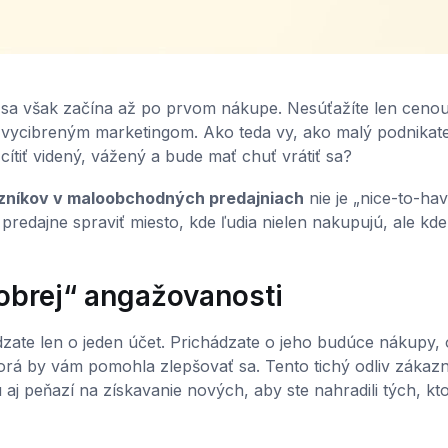
a sa však začína až po prvom nákupe. Nesúťažíte len cenou
a vycibreným marketingom. Ako teda vy, ako malý podnikate
ítiť videný, vážený a bude mať chuť vrátiť sa?
zníkov v maloobchodných predajniach
nie je „nice-to-hav
 z predajne spraviť miesto, kde ľudia nielen nakupujú, ale kd
obrej“ angažovanosti
ate len o jeden účet. Prichádzate o jeho budúce nákupy, o
orá by vám pomohla zlepšovať sa. Tento tichý odliv zákaz
aj peňazí na získavanie nových, aby ste nahradili tých, kt