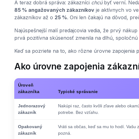
A teraz dobrá správa: zákazníci
chcú
byť verní. Ne
85 % angažovaných zákazníkov
je aktívnych vo v
zákazníkov až o
25 %
. Oni len čakajú na dôvod, pre
Najúspešnejší malí predajcovia vedia, že prvý nákup n
prvá pozitívna skúsenosť zmenila na dlhú, spoločnú 
Keď sa pozriete na to, ako rôzne úrovne zapojenia pr
Ako úrovne zapojenia zákazn
Úroveň
zákazníka
Typické správanie
Jednorazový
Nakúpi raz, často kvôli zľave alebo okamž
zákazník
potrebe. Bez vzťahu.
Opakovaný
Vráti sa občas, keď sa mu to hodí. Vašu 
zákazník
pozná.