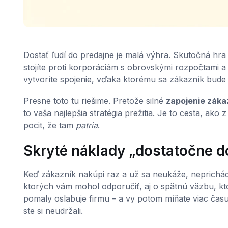
Dostať ľudí do predajne je malá výhra. Skutočná hr
stojíte proti korporáciám s obrovskými rozpočtami 
vytvoríte spojenie, vďaka ktorému sa zákazník bude c
Presne toto tu riešime. Pretože silné
zapojenie záka
to vaša najlepšia stratégia prežitia. Je to cesta, ako
pocit, že tam
patria
.
Skryté náklady „dostatočne d
Keď zákazník nakúpi raz a už sa neukáže, neprichádz
ktorých vám mohol odporučiť, aj o spätnú väzbu, kt
pomaly oslabuje firmu – a vy potom míňate viac času 
ste si neudržali.