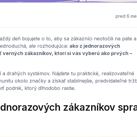
pred 6 me
ždý deň bojujete o to, aby sa zákazníci neotočili na päte a 
e jednoduchá, ale rozhodujúca:
ako z jednorazových
iť verných zákazníkov, ktorí si vás vyberú ako prvých –
í a drahých systémov. Nájdete tu praktické, realizovateľné
nitu okolo značky a získať stabilnejšie, predvídateľné tržb
iť podnik, ktorý dlhodobo rastie.
ednorazových zákazníkov spra