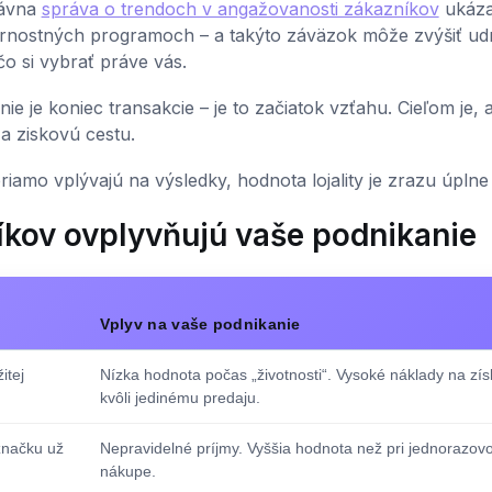
dávna
správa o trendoch v angažovanosti zákazníkov
ukáza
ernostných programoch – a takýto záväzok môže zvýšiť ud
čo si vybrať práve vás.
ie je koniec transakcie – je to začiatok vzťahu. Cieľom je, 
a ziskovú cestu.
iamo vplývajú na výsledky, hodnota lojality je zrazu úplne 
íkov ovplyvňujú vaše podnikanie
Vplyv na vaše podnikanie
itej
Nízka hodnota počas „životnosti“. Vysoké náklady na zís
kvôli jedinému predaju.
značku už
Nepravidelné príjmy. Vyššia hodnota než pri jednorazo
nákupe.