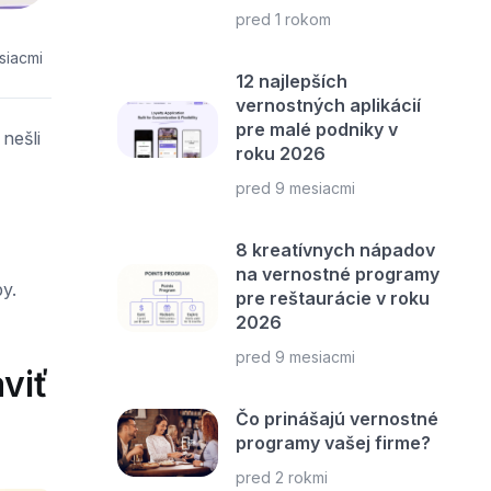
pred 1 rokom
siacmi
12 najlepších
vernostných aplikácií
pre malé podniky v
nešli
roku 2026
pred 9 mesiacmi
8 kreatívnych nápadov
na vernostné programy
y.
pre reštaurácie v roku
2026
pred 9 mesiacmi
viť
Čo prinášajú vernostné
programy vašej firme?
pred 2 rokmi