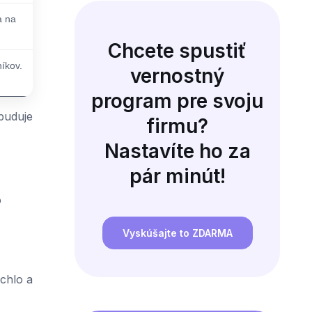
a na
Chcete spustiť
íkov.
vernostný
program pre svoju
buduje
firmu?
Nastavíte ho za
pár minút!
o
Vyskúšajte to ZDARMA
ýchlo a