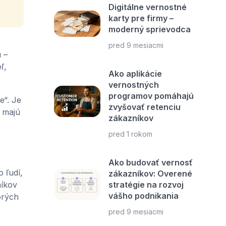
Digitálne vernostné
karty pre firmy –
moderný sprievodca
pred 9 mesiacmi
 –
ľ,
Ako aplikácie
vernostných
programov pomáhajú
e“. Je
zvyšovať retenciu
e majú
zákazníkov
pred 1 rokom
Ako budovať vernosť
 ľudí,
zákazníkov: Overené
stratégie na rozvoj
níkov
vášho podnikania
orých
pred 9 mesiacmi