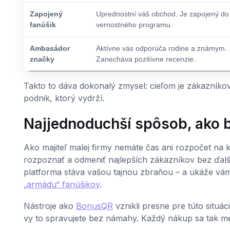
Zapojený
Uprednostní váš obchod. Je zapojený do
fanúšik
vernostného programu.
Ambasádor
Aktívne vás odporúča rodine a známym.
značky
Zanecháva pozitívne recenzie.
Takto to dáva dokonalý zmysel: cieľom je zákazníkov
podnik, ktorý vydrží.
Najjednoduchší spôsob, ako b
Ako majiteľ malej firmy nemáte čas ani rozpočet na 
rozpoznať a odmeniť najlepších zákazníkov bez ďalše
platforma stáva vašou tajnou zbraňou – a ukáže v
„armádu“ fanúšikov
.
Nástroje ako
BonusQR
vznikli presne pre túto situác
vy to spravujete bez námahy. Každý nákup sa tak mení