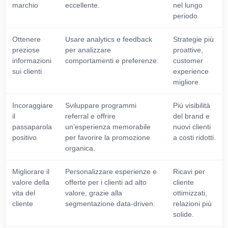
marchio
eccellente.
nel lungo
periodo.
Ottenere
Usare analytics e feedback
Strategie più
preziose
per analizzare
proattive,
informazioni
comportamenti e preferenze.
customer
sui clienti
experience
migliore.
Incoraggiare
Sviluppare programmi
Più visibilità
il
referral e offrire
del brand e
passaparola
un’esperienza memorabile
nuovi clienti
positivo
per favorire la promozione
a costi ridotti.
organica.
Migliorare il
Personalizzare esperienze e
Ricavi per
valore della
offerte per i clienti ad alto
cliente
vita del
valore, grazie alla
ottimizzati,
cliente
segmentazione data-driven.
relazioni più
solide.