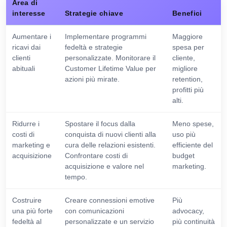
Area di
interesse
Strategie chiave
Benefici
Aumentare i
Implementare programmi
Maggiore
ricavi dai
fedeltà e strategie
spesa per
clienti
personalizzate. Monitorare il
cliente,
abituali
Customer Lifetime Value per
migliore
azioni più mirate.
retention,
profitti più
alti.
Ridurre i
Spostare il focus dalla
Meno spese,
costi di
conquista di nuovi clienti alla
uso più
marketing e
cura delle relazioni esistenti.
efficiente del
acquisizione
Confrontare costi di
budget
acquisizione e valore nel
marketing.
tempo.
Costruire
Creare connessioni emotive
Più
una più forte
con comunicazioni
advocacy,
fedeltà al
personalizzate e un servizio
più continuità