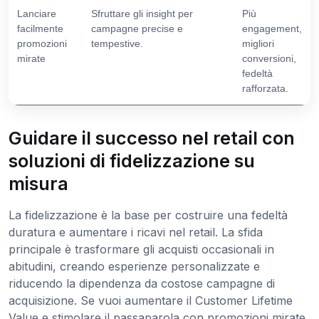
Lanciare
Sfruttare gli insight per
Più
facilmente
campagne precise e
engagement,
promozioni
tempestive.
migliori
mirate
conversioni,
fedeltà
rafforzata.
Guidare il successo nel retail con
soluzioni di fidelizzazione su
misura
La fidelizzazione è la base per costruire una fedeltà
duratura e aumentare i ricavi nel retail. La sfida
principale è trasformare gli acquisti occasionali in
abitudini, creando esperienze personalizzate e
riducendo la dipendenza da costose campagne di
acquisizione. Se vuoi aumentare il Customer Lifetime
Value e stimolare il passaparola con promozioni mirate