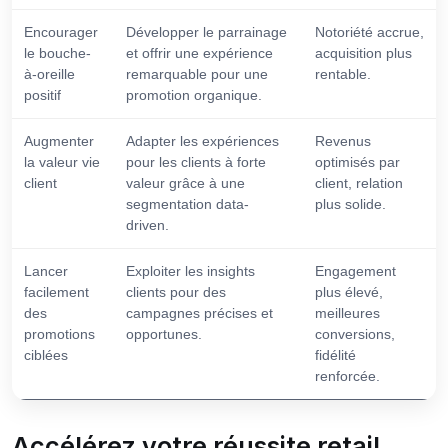
Encourager
Développer le parrainage
Notoriété accrue,
le bouche-
et offrir une expérience
acquisition plus
à-oreille
remarquable pour une
rentable.
positif
promotion organique.
Augmenter
Adapter les expériences
Revenus
la valeur vie
pour les clients à forte
optimisés par
client
valeur grâce à une
client, relation
segmentation data-
plus solide.
driven.
Lancer
Exploiter les insights
Engagement
facilement
clients pour des
plus élevé,
des
campagnes précises et
meilleures
promotions
opportunes.
conversions,
ciblées
fidélité
renforcée.
Accélérez votre réussite retail