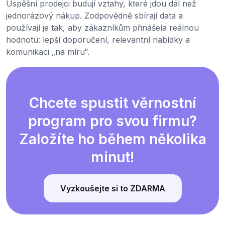
Úspěšní prodejci budují vztahy, které jdou dál než
jednorázový nákup. Zodpovědně sbírají data a
používají je tak, aby zákazníkům přinášela reálnou
hodnotu: lepší doporučení, relevantní nabídky a
komunikaci „na míru“.
Chcete spustit věrnostní
program pro svou firmu?
Založíte ho během několika
minut!
Vyzkoušejte si to ZDARMA