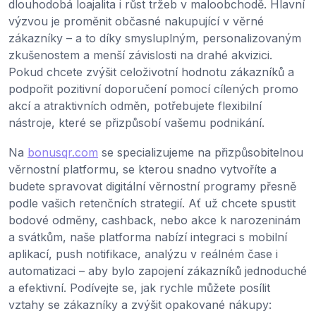
dlouhodobá loajalita i růst tržeb v maloobchodě. Hlavní
výzvou je proměnit občasné nakupující v věrné
zákazníky – a to díky smysluplným, personalizovaným
zkušenostem a menší závislosti na drahé akvizici.
Pokud chcete zvýšit celoživotní hodnotu zákazníků a
podpořit pozitivní doporučení pomocí cílených promo
akcí a atraktivních odměn, potřebujete flexibilní
nástroje, které se přizpůsobí vašemu podnikání.
Na
bonusqr.com
se specializujeme na přizpůsobitelnou
věrnostní platformu, se kterou snadno vytvoříte a
budete spravovat digitální věrnostní programy přesně
podle vašich retenčních strategií. Ať už chcete spustit
bodové odměny, cashback, nebo akce k narozeninám
a svátkům, naše platforma nabízí integraci s mobilní
aplikací, push notifikace, analýzu v reálném čase i
automatizaci – aby bylo zapojení zákazníků jednoduché
a efektivní. Podívejte se, jak rychle můžete posílit
vztahy se zákazníky a zvýšit opakované nákupy: