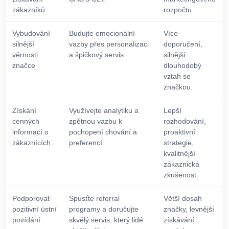
zákazníků
rozpočtu.
Vybudování
Budujte emocionální
Více
silnější
vazby přes personalizaci
doporučení,
věrnosti
a špičkový servis.
silnější
značce
dlouhodobý
vztah se
značkou.
Získání
Využívejte analytiku a
Lepší
cenných
zpětnou vazbu k
rozhodování,
informací o
pochopení chování a
proaktivní
zákaznících
preferencí.
strategie,
kvalitnější
zákaznická
zkušenost.
Podporovat
Spusťte referral
Větší dosah
pozitivní ústní
programy a doručujte
značky, levnější
povídání
skvělý servis, který lidé
získávání