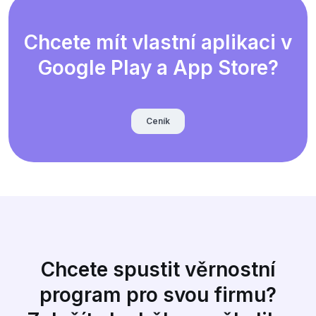
Chcete mít vlastní aplikaci v
Google Play a App Store?
Ceník
Chcete spustit věrnostní
program pro svou firmu?