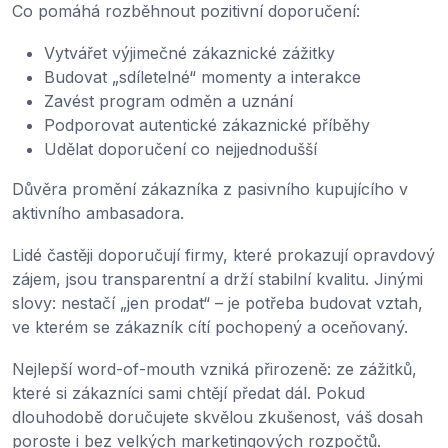
Co pomáhá rozběhnout pozitivní doporučení:
Vytvářet výjimečné zákaznické zážitky
Budovat „sdíletelné“ momenty a interakce
Zavést program odměn a uznání
Podporovat autentické zákaznické příběhy
Udělat doporučení co nejjednodušší
Důvěra promění zákazníka z pasivního kupujícího v
aktivního ambasadora.
Lidé častěji doporučují firmy, které prokazují opravdový
zájem, jsou transparentní a drží stabilní kvalitu. Jinými
slovy: nestačí „jen prodat“ – je potřeba budovat vztah,
ve kterém se zákazník cítí pochopený a oceňovaný.
Nejlepší word-of-mouth vzniká přirozeně: ze zážitků,
které si zákazníci sami chtějí předat dál. Pokud
dlouhodobě doručujete skvělou zkušenost, váš dosah
poroste i bez velkých marketingových rozpočtů.