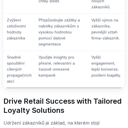
chtějí sdílet.
nových
zákazníků.
Zvýšení
Přizpůsobujte zážitky a
Vyšší výnos na
celoživotní
nabídky zákazníkům s
zákazníka,
hodnoty
vysokou hodnotou
pevnější vztah
zákazníka
pomocí datové
firma–zákazník.
segmentace.
Snadné
Využijte insighty pro
Vyšší
spouštění
přesné, relevantní a
engagement,
cílených
časově omezené
lepší konverze,
propagačních
kampaně.
posílení loajality.
akcí
Drive Retail Success with Tailored
Loyalty Solutions
Udržení zákazníků je základ, na kterém stojí