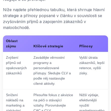
Níže najdete přehlednou tabulku, která shrnuje hlavní
strategie a přínosy popsané v článku v souvislosti se
zvyšováním příjmů a zapojením zákazníků v
maloobchodě.
Oblast
zájmu
Klíčové strategie
Přínosy
Zvýšení
Zavádějte věrnostní
Vyšší útrata
příjmů od
programy a
zákazníků, lepší
opakovaných
personalizované
retence, vyšší
zákazníků
přístupy. Sledujte CLV a
zisky.
podle něj nastavujte
cílené aktivity.
Snížení
Přesuňte fokus z akvizice
Nižší výdaje,
nákladů na
na péči o stávající
efektivnější
marketing a
vztahy. Porovnávejte
využití
získávání
CAC s CLV.
marketingového