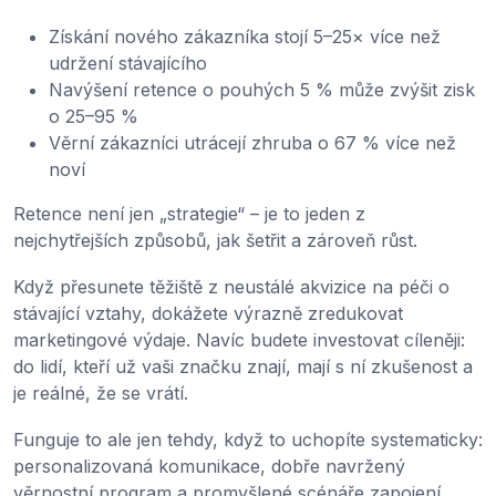
Získání nového zákazníka stojí 5–25× více než
udržení stávajícího
Navýšení retence o pouhých 5 % může zvýšit zisk
o 25–95 %
Věrní zákazníci utrácejí zhruba o 67 % více než
noví
Retence není jen „strategie“ – je to jeden z
nejchytřejších způsobů, jak šetřit a zároveň růst.
Když přesunete těžiště z neustálé akvizice na péči o
stávající vztahy, dokážete výrazně zredukovat
marketingové výdaje. Navíc budete investovat cíleněji:
do lidí, kteří už vaši značku znají, mají s ní zkušenost a
je reálné, že se vrátí.
Funguje to ale jen tehdy, když to uchopíte systematicky:
personalizovaná komunikace, dobře navržený
věrnostní program a promyšlené scénáře zapojení,