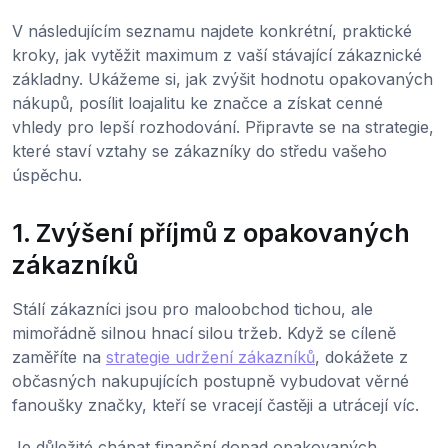
V následujícím seznamu najdete konkrétní, praktické
kroky, jak vytěžit maximum z vaší stávající zákaznické
základny. Ukážeme si, jak zvýšit hodnotu opakovaných
nákupů, posílit loajalitu ke značce a získat cenné
vhledy pro lepší rozhodování. Připravte se na strategie,
které staví vztahy se zákazníky do středu vašeho
úspěchu.
1. Zvýšení příjmů z opakovaných
zákazníků
Stálí zákazníci jsou pro maloobchod tichou, ale
mimořádně silnou hnací silou tržeb. Když se cíleně
zaměříte na
strategie udržení zákazníků
, dokážete z
občasných nakupujících postupně vybudovat věrné
fanoušky značky, kteří se vracejí častěji a utrácejí víc.
Je důležité chápat finanční dopad opakovaných