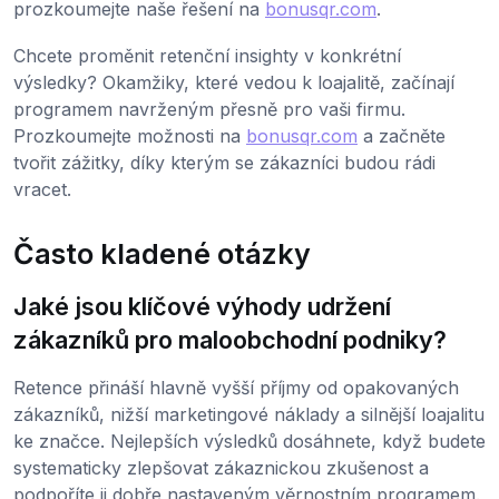
prozkoumejte naše řešení na
bonusqr.com
.
Chcete proměnit retenční insighty v konkrétní
výsledky? Okamžiky, které vedou k loajalitě, začínají
programem navrženým přesně pro vaši firmu.
Prozkoumejte možnosti na
bonusqr.com
a začněte
tvořit zážitky, díky kterým se zákazníci budou rádi
vracet.
Často kladené otázky
Jaké jsou klíčové výhody udržení
zákazníků pro maloobchodní podniky?
Retence přináší hlavně vyšší příjmy od opakovaných
zákazníků, nižší marketingové náklady a silnější loajalitu
ke značce. Nejlepších výsledků dosáhnete, když budete
systematicky zlepšovat zákaznickou zkušenost a
podpoříte ji dobře nastaveným věrnostním programem.