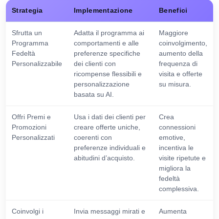
Strategia
Implementazione
Benefici
Sfrutta un
Adatta il programma ai
Maggiore
Programma
comportamenti e alle
coinvolgimento,
Fedeltà
preferenze specifiche
aumento della
Personalizzabile
dei clienti con
frequenza di
ricompense flessibili e
visita e offerte
personalizzazione
su misura.
basata su AI.
Offri Premi e
Usa i dati dei clienti per
Crea
Promozioni
creare offerte uniche,
connessioni
Personalizzati
coerenti con
emotive,
preferenze individuali e
incentiva le
abitudini d’acquisto.
visite ripetute e
migliora la
fedeltà
complessiva.
Coinvolgi i
Invia messaggi mirati e
Aumenta