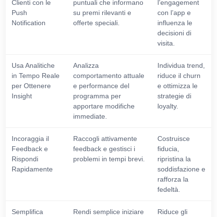
Clienti con le
puntuali che informano
l’engagement
Push
su premi rilevanti e
con l’app e
Notification
offerte speciali.
influenza le
decisioni di
visita.
Usa Analitiche
Analizza
Individua trend,
in Tempo Reale
comportamento attuale
riduce il churn
per Ottenere
e performance del
e ottimizza le
Insight
programma per
strategie di
apportare modifiche
loyalty.
immediate.
Incoraggia il
Raccogli attivamente
Costruisce
Feedback e
feedback e gestisci i
fiducia,
Rispondi
problemi in tempi brevi.
ripristina la
Rapidamente
soddisfazione e
rafforza la
fedeltà.
Semplifica
Rendi semplice iniziare
Riduce gli