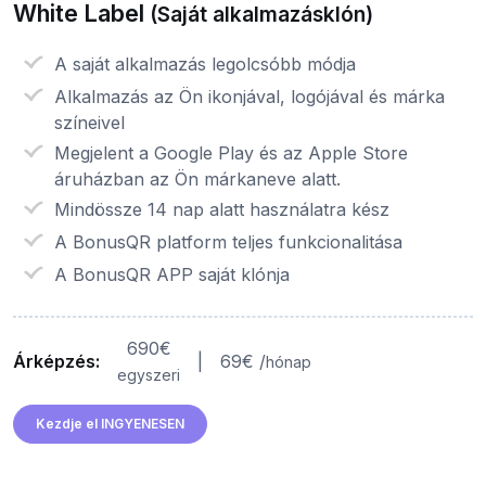
White Label
(Saját alkalmazásklón)
A saját alkalmazás legolcsóbb módja
Alkalmazás az Ön ikonjával, logójával és márka
színeivel
Megjelent a Google Play és az Apple Store
áruházban az Ön márkaneve alatt.
Mindössze 14 nap alatt használatra kész
A BonusQR platform teljes funkcionalitása
A BonusQR APP saját klónja
690€
Árképzés:
|
69€ /
hónap
egyszeri
Kezdje el INGYENESEN