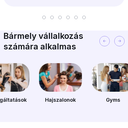
Bármely vállalkozás
számára alkalmas
Hajszalonok
Gyms
Kisv