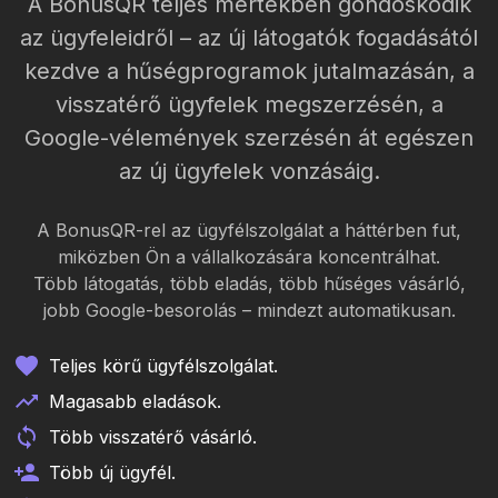
A BonusQR teljes mértékben gondoskodik
az ügyfeleidről – az új látogatók fogadásától
kezdve a hűségprogramok jutalmazásán, a
visszatérő ügyfelek megszerzésén, a
Google-vélemények szerzésén át egészen
az új ügyfelek vonzásáig.
A BonusQR-rel az ügyfélszolgálat a háttérben fut,
miközben Ön a vállalkozására koncentrálhat.
Több látogatás, több eladás, több hűséges vásárló,
jobb Google-besorolás – mindezt automatikusan.
Teljes körű ügyfélszolgálat.
Magasabb eladások.
Több visszatérő vásárló.
Több új ügyfél.