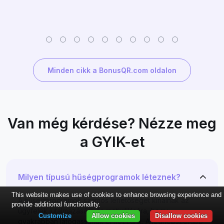
Minden cikk a BonusQR.com oldalon
Van még kérdése? Nézze meg
a GYIK-et
Milyen típusú hűségprogramok léteznek?
This website makes use of cookies to enhance browsing experience and
A hűségprogramok számos lehetőséget kínálnak az
provide additional functionality.
ügyfelek jutalmazására és motiválására, hogy
Customize
Allow cookies
Disallow cookies
gyakrabban látogassanak el hozzánk. A legnépszerűbb