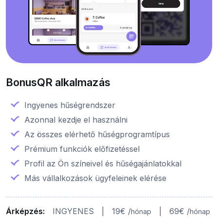
BonusQR alkalmazás
Ingyenes hűségrendszer
Azonnal kezdje el használni
Az összes elérhető hűségprogramtípus
Prémium funkciók előfizetéssel
Profil az Ön színeivel és hűségajánlatokkal
Más vállalkozások ügyfeleinek elérése
Árképzés:
INGYENES
|
19€ /
|
69€ /
hónap
hónap