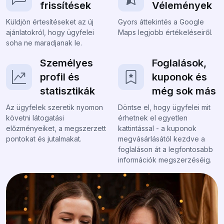
frissítések
Vélemények
Küldjön értesítéseket az új
Gyors áttekintés a Google
ajánlatokról, hogy ügyfelei
Maps legjobb értékeléseiről.
soha ne maradjanak le.
Személyes
Foglalások,
profil és
kuponok és
statisztikák
még sok más
Az ügyfelek szeretik nyomon
Döntse el, hogy ügyfelei mit
követni látogatási
érhetnek el egyetlen
előzményeiket, a megszerzett
kattintással - a kuponok
pontokat és jutalmakat.
megvásárlásától kezdve a
foglaláson át a legfontosabb
információk megszerzéséig.