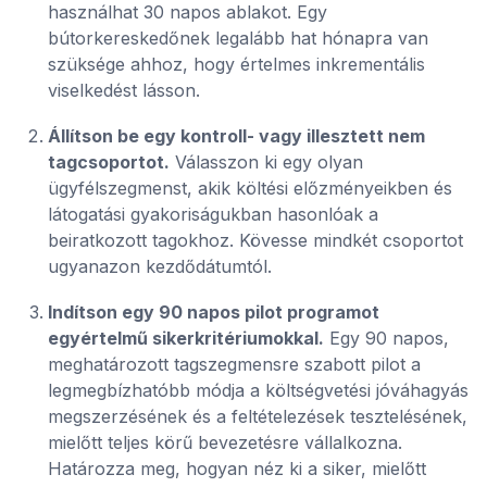
használhat 30 napos ablakot. Egy
bútorkereskedőnek legalább hat hónapra van
szüksége ahhoz, hogy értelmes inkrementális
viselkedést lásson.
Állítson be egy kontroll- vagy illesztett nem
tagcsoportot.
Válasszon ki egy olyan
ügyfélszegmenst, akik költési előzményeikben és
látogatási gyakoriságukban hasonlóak a
beiratkozott tagokhoz. Kövesse mindkét csoportot
ugyanazon kezdődátumtól.
Indítson egy 90 napos pilot programot
egyértelmű sikerkritériumokkal.
Egy 90 napos,
meghatározott tagszegmensre szabott pilot a
legmegbízhatóbb módja a költségvetési jóváhagyás
megszerzésének és a feltételezések tesztelésének,
mielőtt teljes körű bevezetésre vállalkozna.
Határozza meg, hogyan néz ki a siker, mielőtt