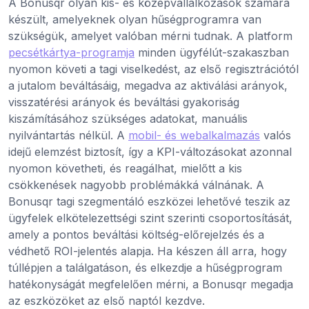
A Bonusqr olyan kis- és középvállalkozások számára
készült, amelyeknek olyan hűségprogramra van
szükségük, amelyet valóban mérni tudnak. A platform
pecsétkártya-programja
minden ügyfélút-szakaszban
nyomon követi a tagi viselkedést, az első regisztrációtól
a jutalom beváltásáig, megadva az aktiválási arányok,
visszatérési arányok és beváltási gyakoriság
kiszámításához szükséges adatokat, manuális
nyilvántartás nélkül. A
mobil- és webalkalmazás
valós
idejű elemzést biztosít, így a KPI-változásokat azonnal
nyomon követheti, és reagálhat, mielőtt a kis
csökkenések nagyobb problémákká válnának. A
Bonusqr tagi szegmentáló eszközei lehetővé teszik az
ügyfelek elkötelezettségi szint szerinti csoportosítását,
amely a pontos beváltási költség-előrejelzés és a
védhető ROI-jelentés alapja. Ha készen áll arra, hogy
túllépjen a találgatáson, és elkezdje a hűségprogram
hatékonyságát megfelelően mérni, a Bonusqr megadja
az eszközöket az első naptól kezdve.