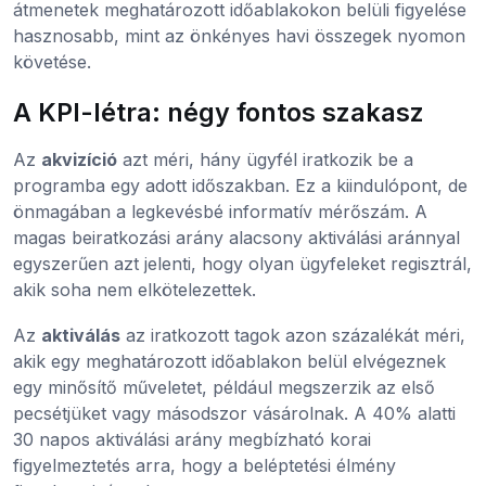
átmenetek meghatározott időablakokon belüli figyelése
hasznosabb, mint az önkényes havi összegek nyomon
követése.
A KPI-létra: négy fontos szakasz
Az
akvizíció
azt méri, hány ügyfél iratkozik be a
programba egy adott időszakban. Ez a kiindulópont, de
önmagában a legkevésbé informatív mérőszám. A
magas beiratkozási arány alacsony aktiválási aránnyal
egyszerűen azt jelenti, hogy olyan ügyfeleket regisztrál,
akik soha nem elkötelezettek.
Az
aktiválás
az iratkozott tagok azon százalékát méri,
akik egy meghatározott időablakon belül elvégeznek
egy minősítő műveletet, például megszerzik az első
pecsétjüket vagy másodszor vásárolnak. A 40% alatti
30 napos aktiválási arány megbízható korai
figyelmeztetés arra, hogy a beléptetési élmény