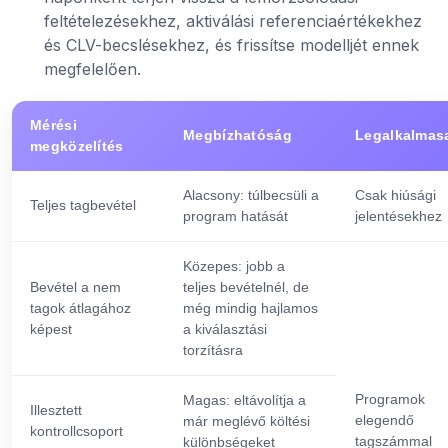
feltételezésekhez, aktiválási referenciaértékekhez
és CLV-becslésekhez, és frissítse modelljét ennek
megfelelően.
Mérési
Megbízhatóság
Legalkalmas
megközelítés
Alacsony: túlbecsüli a
Csak hiúsági
Teljes tagbevétel
program hatását
jelentésekhez
Közepes: jobb a
Bevétel a nem
teljes bevételnél, de
tagok átlagához
még mindig hajlamos
képest
a kiválasztási
torzításra
Programok
Magas: eltávolítja a
Illesztett
elegendő
már meglévő költési
kontrollcsoport
tagszámmal
különbségeket