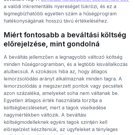
a valódi inkrementális nyereséget tükrözi, és ez a
legmegbízhatóbb egyetlen szám a hűségprogram
hatékonyságának hosszú távú értékeléséhez.
Miért fontosabb a beváltási költség
előrejelzése, mint gondolná
A beváltás jellemzően a legnagyobb változó költség
minden hűségprogramban, és a legtöbb kisvállalkozás
alulbecsüli. A szokásos hiba az, hogy átlagos
lemorzsolódási arányt alkalmaznak minden tagra. A
lemorzsolódás a megszerzett pontok vagy pecsétek
azon százaléka, amelyeket soha nem váltanak be.
Egyetlen átlagos érték használata torzítja a
költségbecsléseket, mert a tagok viselkedése
nagymértékben változik. A beváltási
költségmodelleknek egyéni tagok szintjén kell
előrejelzést készíteniük, az ügyfeleket a tényleges