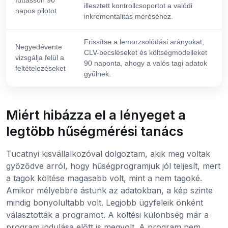
futtasson 90
illesztett kontrollcsoportot a valódi
napos pilotot
inkrementalitás méréséhez.
Frissítse a lemorzsolódási arányokat,
Negyedévente
CLV-becsléseket és költségmodelleket
vizsgálja felül a
90 naponta, ahogy a valós tagi adatok
feltételezéseket
gyűlnek.
Miért hibázza el a lényeget a
legtöbb hűségmérési tanács
Tucatnyi kisvállalkozóval dolgoztam, akik meg voltak
győződve arról, hogy hűségprogramjuk jól teljesít, mert
a tagok költése magasabb volt, mint a nem tagoké.
Amikor mélyebbre ástunk az adatokban, a kép szinte
mindig bonyolultabb volt. Legjobb ügyfeleik önként
választották a programot. A költési különbség már a
program indulása előtt is megvolt. A program nem