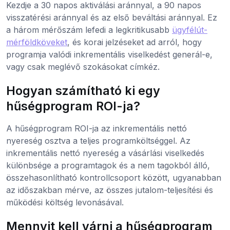
Kezdje a 30 napos aktiválási aránnyal, a 90 napos
visszatérési aránnyal és az első beváltási aránnyal. Ez
a három mérőszám lefedi a legkritikusabb
ügyfélút-
mérföldköveket
, és korai jelzéseket ad arról, hogy
programja valódi inkrementális viselkedést generál-e,
vagy csak meglévő szokásokat címkéz.
Hogyan számítható ki egy
hűségprogram ROI-ja?
A hűségprogram ROI-ja az inkrementális nettó
nyereség osztva a teljes programköltséggel. Az
inkrementális nettó nyereség a vásárlási viselkedés
különbsége a programtagok és a nem tagokból álló,
összehasonlítható kontrollcsoport között, ugyanabban
az időszakban mérve, az összes jutalom-teljesítési és
működési költség levonásával.
Mennyit kell várni a hűségprogram