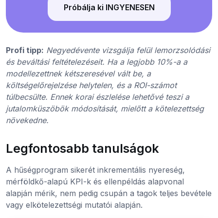
Próbálja ki INGYENESEN
Profi tipp:
Negyedévente vizsgálja felül lemorzsolódási
és beváltási feltételezéseit. Ha a legjobb 10%-a a
modellezettnek kétszeresével vált be, a
költségelőrejelzése helytelen, és a ROI-számot
túlbecsülte. Ennek korai észlelése lehetővé teszi a
jutalomküszöbök módosítását, mielőtt a kötelezettség
növekedne.
Legfontosabb tanulságok
A hűségprogram sikerét inkrementális nyereség,
mérföldkő-alapú KPI-k és ellenpéldás alapvonal
alapján mérik, nem pedig csupán a tagok teljes bevétele
vagy elkötelezettségi mutatói alapján.