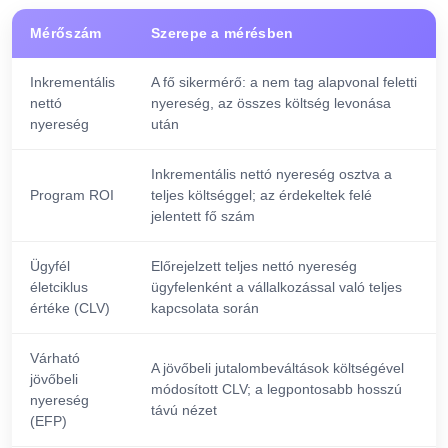
Mérőszám
Szerepe a mérésben
Inkrementális
A fő sikermérő: a nem tag alapvonal feletti
nettó
nyereség, az összes költség levonása
nyereség
után
Inkrementális nettó nyereség osztva a
Program ROI
teljes költséggel; az érdekeltek felé
jelentett fő szám
Ügyfél
Előrejelzett teljes nettó nyereség
életciklus
ügyfelenként a vállalkozással való teljes
értéke (CLV)
kapcsolata során
Várható
A jövőbeli jutalombeváltások költségével
jövőbeli
módosított CLV; a legpontosabb hosszú
nyereség
távú nézet
(EFP)