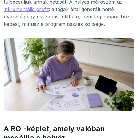
túlbecsüljük annak hatását. A helyes mérőszám az
inkrementális profit
: a tagok által generált nettó
nyereség egy összehasonlítható, nem tag csoporthoz
képest, mínusz a program összes költsége.
A ROI-képlet, amely valóban
megállja a helyét