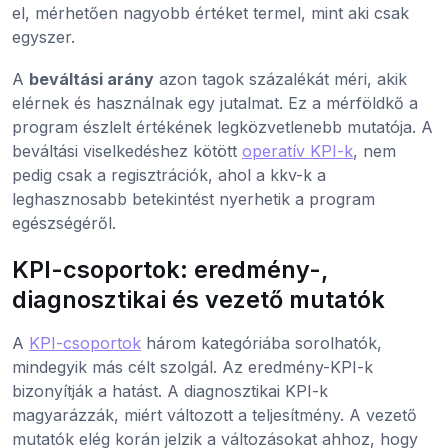
el, mérhetően nagyobb értéket termel, mint aki csak
egyszer.
A
beváltási arány
azon tagok százalékát méri, akik
elérnek és használnak egy jutalmat. Ez a mérföldkő a
program észlelt értékének legközvetlenebb mutatója. A
beváltási viselkedéshez kötött
operatív KPI-k
, nem
pedig csak a regisztrációk, ahol a kkv-k a
leghasznosabb betekintést nyerhetik a program
egészségéről.
KPI-csoportok: eredmény-,
diagnosztikai és vezető mutatók
A
KPI-csoportok
három kategóriába sorolhatók,
mindegyik más célt szolgál. Az eredmény-KPI-k
bizonyítják a hatást. A diagnosztikai KPI-k
magyarázzák, miért változott a teljesítmény. A vezető
mutatók elég korán jelzik a változásokat ahhoz, hogy