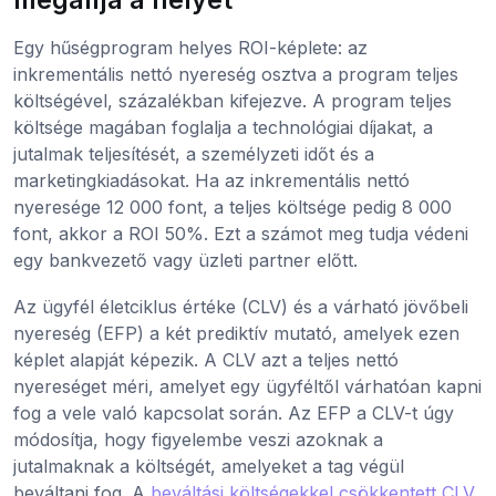
Egy hűségprogram helyes ROI-képlete: az
inkrementális nettó nyereség osztva a program teljes
költségével, százalékban kifejezve. A program teljes
költsége magában foglalja a technológiai díjakat, a
jutalmak teljesítését, a személyzeti időt és a
marketingkiadásokat. Ha az inkrementális nettó
nyeresége 12 000 font, a teljes költsége pedig 8 000
font, akkor a ROI 50%. Ezt a számot meg tudja védeni
egy bankvezető vagy üzleti partner előtt.
Az ügyfél életciklus értéke (CLV) és a várható jövőbeli
nyereség (EFP) a két prediktív mutató, amelyek ezen
képlet alapját képezik. A CLV azt a teljes nettó
nyereséget méri, amelyet egy ügyféltől várhatóan kapni
fog a vele való kapcsolat során. Az EFP a CLV-t úgy
módosítja, hogy figyelembe veszi azoknak a
jutalmaknak a költségét, amelyeket a tag végül
beváltani fog. A
beváltási költségekkel csökkentett CLV