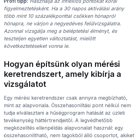
Profi tipp:
Használja az inflexiós pontokat korai
figyelmeztetésként. Ha a 30 napos aktiválási arány
több mint 10 százalékponttal csökken hónapról
hónapra, ne várjon a negyedéves felülvizsgálatra.
Azonnal vizsgálja meg a beléptetési élményt, és
teszteljen egyetlen változtatást, mielőtt
következtetéseket vonna le.
Hogyan építsünk olyan mérési
keretrendszert, amely kibírja a
vizsgálatot
Egy mérési keretrendszer csak annyira megbízható,
mint az alapvonala. Összehasonlítási pont nélkül nem
tudja elválasztani a hűségprogram hatását az üzleti
tevékenység háttértrendjeitől. A legvédhetőbb
megközelítés ellenpéldás alapvonalat használ: egy
összehasonlítható, nem tagokból álló csoportot, akiket