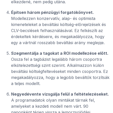
elkezdené, nem pedig utána.
Építsen három pénzügyi forgatókönyvet.
Modellezzen konzervatív, alap- és optimista
kimeneteleket a beváltási költség-előrejelzések és
CLV-becslések felhasználásával. Ez felkészíti az
érdekeltek kérdéseire, és megakadályozza, hogy
egy a vártnál rosszabb beváltási arány meglepje.
Szegmentálja a tagokat a ROI modellezése előtt.
Ossza fel a tagbázist legalább három csoportra
elkötelezettségi szint szerint. Alkalmazzon külön
beváltási költségfeltevéseket minden csoportra. Ez
megakadályozza, hogy a legjobb beváltók torzítsák
a teljes modellt.
Negyedévente vizsgálja felül a feltételezéseket.
A programadatok olyan mintákat tárnak fel,
amelyeket a kezdeti modell nem várt. 90
naponként térjen vissza a lemorzsolódási