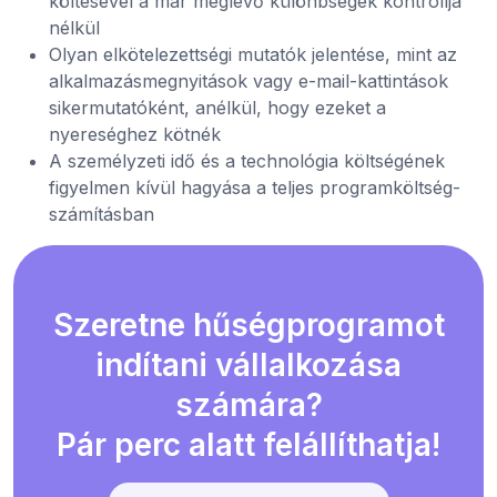
költésével a már meglévő különbségek kontrollja
nélkül
Olyan elkötelezettségi mutatók jelentése, mint az
alkalmazásmegnyitások vagy e-mail-kattintások
sikermutatóként, anélkül, hogy ezeket a
nyereséghez kötnék
A személyzeti idő és a technológia költségének
figyelmen kívül hagyása a teljes programköltség-
számításban
Szeretne hűségprogramot
indítani vállalkozása
számára?
Pár perc alatt felállíthatja!