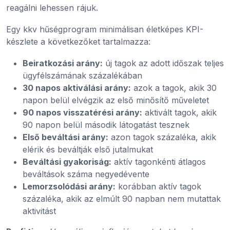
reagálni lehessen rájuk.
Egy kkv hűségprogram minimálisan életképes KPI-
készlete a következőket tartalmazza:
Beiratkozási arány:
új tagok az adott időszak teljes
ügyfélszámának százalékában
30 napos aktiválási arány:
azok a tagok, akik 30
napon belül elvégzik az első minősítő műveletet
90 napos visszatérési arány:
aktivált tagok, akik
90 napon belül második látogatást tesznek
Első beváltási arány:
azon tagok százaléka, akik
elérik és beváltják első jutalmukat
Beváltási gyakoriság:
aktív tagonkénti átlagos
beváltások száma negyedévente
Lemorzsolódási arány:
korábban aktív tagok
százaléka, akik az elmúlt 90 napban nem mutattak
aktivitást