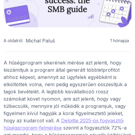
Michal Paluš
A oldalról:
1 hónapja
A hűségprogram sikerének mérése azt jelenti, hogy
kiszámítjuk a program által generált többletprofitot
ahhoz képest, amennyit az ügyfelek egyébként is
elköltöttek volna, nem pedig egyszerűen összesítjük a
tagok bevételét. A legtöbb kisvállalkozó rossz
számokat követ nyomon, ami azt jelenti, hogy vagy
túlbecsülik, mennyire jól működik a programjuk, vagy
figyelmen kívül hagyják a korai figyelmeztető jeleket,
hogy az kudarcot vall. A
Deloitte 2025-ös fogyasztói
hűségprogram-felmérése
szerint a fogyasztók 72%-a
azt mondja, hogy a hűségprogramok növelik költésüket