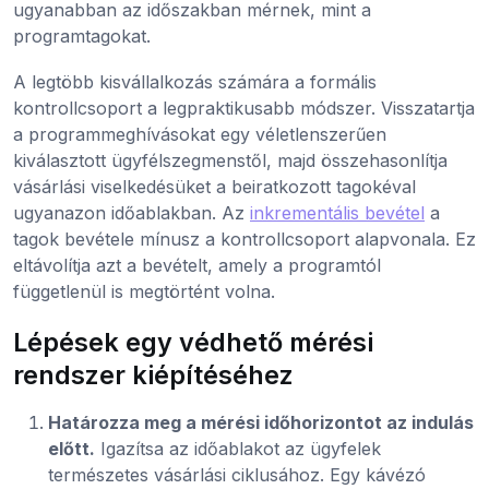
ugyanabban az időszakban mérnek, mint a
programtagokat.
A legtöbb kisvállalkozás számára a formális
kontrollcsoport a legpraktikusabb módszer. Visszatartja
a programmeghívásokat egy véletlenszerűen
kiválasztott ügyfélszegmenstől, majd összehasonlítja
vásárlási viselkedésüket a beiratkozott tagokéval
ugyanazon időablakban. Az
inkrementális bevétel
a
tagok bevétele mínusz a kontrollcsoport alapvonala. Ez
eltávolítja azt a bevételt, amely a programtól
függetlenül is megtörtént volna.
Lépések egy védhető mérési
rendszer kiépítéséhez
Határozza meg a mérési időhorizontot az indulás
előtt.
Igazítsa az időablakot az ügyfelek
természetes vásárlási ciklusához. Egy kávézó