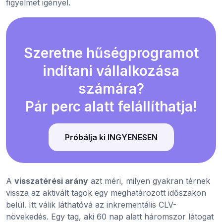
figyelmet igényel.
Szeretne hűségprogramot
indítani vállalkozása
számára?
Pár perc alatt felállíthatja!
Próbálja ki INGYENESEN
A
visszatérési arány
azt méri, milyen gyakran térnek
vissza az aktivált tagok egy meghatározott időszakon
belül. Itt válik láthatóvá az inkrementális CLV-
növekedés. Egy tag, aki 60 nap alatt háromszor látogat