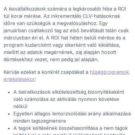
A kisvállalkozások számára a legkárosabb hiba a ROI
túl korai mérése. Az inkrementális CLV-hatásoknak
időre van szükségük a megvalósuláshoz. Egy
januárban csatlakozó tag az első beváltását talán csak
márciusban éri el. A ROI hat héten belüli mérése és a
program kudarcként vagy sikerként való kikiáltása,
mielőtt az adatok megérnének, zaj alapján hozott
döntésekhez vezet, nem pedig jel alapján.
Kerülje ezeket a konkrét csapdákat a
hűségprogramok
értékelésekor
:
A beiratkozások elkötelezettség bizonyítékaként
való számolása az aktiválás nyomon követése
nélkül
Egyetlen átlagos lemorzsolódási arány alkalmazása
minden tagszegmensre
A tagok költésének összehasonlítása a nem tagok