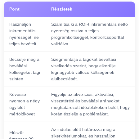
Pont
Részletek
Használjon
Számítsa ki a ROI-t inkrementális nettó
inkrementális
nyereség osztva a teljes
nyereséget, ne
programköltséggel, kontrollcsoporttal
teljes bevételt
validálva.
Becsülje meg a
Szegmentálja a tagokat beváltási
beváltási
viselkedés szerint, hogy elkerülje
költségeket tagi
legnagyobb változó költségének
szinten
alulbecslését.
Kövesse
Figyelje az akvizíciós, aktiválási,
nyomon a négy
visszatérési és beváltási arányokat
ügyfélút-
meghatározott időablakokon belül, hogy
mérföldkövet
korán észlelje a problémákat.
Az indulás előtt határozza meg a
Először
sikerkritériumokat, és használjon