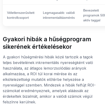
Bevezetett
Véletlenszerűsített
Legmagasabb: valódi
programok 50
kontrollcsoport
inkrementalitásmérés
aktív taggal
Gyakori hibák a hűségprogram
sikerének értékelésekor
A gyakori hűségmérési hibák közé tartozik a tagok
teljes bevételének inkrementális nyereségként való
használata, az átlagos lemorzsolódási arányok
alkalmazása, a ROI túl korai mérése és az
elkötelezettségi mutatók előtérbe helyezése a
nyereséggel szemben. Mindezek a hibák felfújt ROI-
számokat eredményeznek, amelyek aláássák az
érdekeltek bizalmát, amikor a valódi számok végül
felszínre kerülnek.