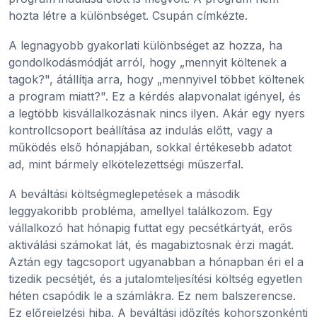
hozta létre a különbséget. Csupán címkézte.
A legnagyobb gyakorlati különbséget az hozza, ha
gondolkodásmódját arról, hogy „mennyit költenek a
tagok?", átállítja arra, hogy „mennyivel többet költenek
a program miatt?". Ez a kérdés alapvonalat igényel, és
a legtöbb kisvállalkozásnak nincs ilyen. Akár egy nyers
kontrollcsoport beállítása az indulás előtt, vagy a
működés első hónapjában, sokkal értékesebb adatot
ad, mint bármely elkötelezettségi műszerfal.
A beváltási költségmeglepetések a második
leggyakoribb probléma, amellyel találkozom. Egy
vállalkozó hat hónapig futtat egy pecsétkártyát, erős
aktiválási számokat lát, és magabiztosnak érzi magát.
Aztán egy tagcsoport ugyanabban a hónapban éri el a
tizedik pecsétjét, és a jutalomteljesítési költség egyetlen
héten csapódik le a számlákra. Ez nem balszerencse.
Ez előrejelzési hiba. A beváltási időzítés kohorszonkénti