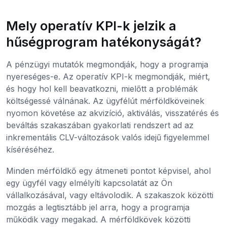
Mely operatív KPI-k jelzik a
hűségprogram hatékonyságát?
A pénzügyi mutatók megmondják, hogy a programja
nyereséges-e. Az operatív KPI-k megmondják, miért,
és hogy hol kell beavatkozni, mielőtt a problémák
költségessé válnának. Az ügyfélút mérföldköveinek
nyomon követése az akvizíció, aktiválás, visszatérés és
beváltás szakaszában gyakorlati rendszert ad az
inkrementális CLV-változások valós idejű figyelemmel
kíséréséhez.
Minden mérföldkő egy átmeneti pontot képvisel, ahol
egy ügyfél vagy elmélyíti kapcsolatát az Ön
vállalkozásával, vagy eltávolodik. A szakaszok közötti
mozgás a legtisztább jel arra, hogy a programja
működik vagy megakad. A mérföldkövek közötti