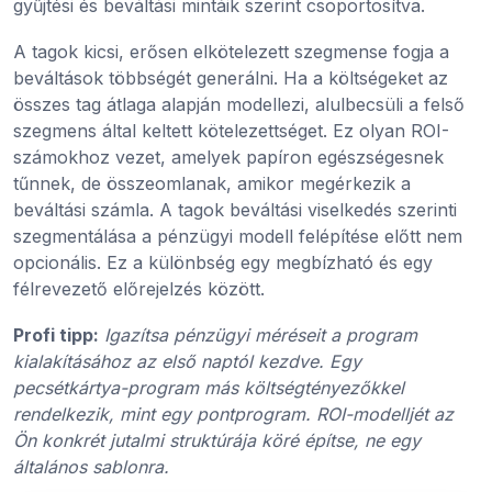
gyűjtési és beváltási mintáik szerint csoportosítva.
A tagok kicsi, erősen elkötelezett szegmense fogja a
beváltások többségét generálni. Ha a költségeket az
összes tag átlaga alapján modellezi, alulbecsüli a felső
szegmens által keltett kötelezettséget. Ez olyan ROI-
számokhoz vezet, amelyek papíron egészségesnek
tűnnek, de összeomlanak, amikor megérkezik a
beváltási számla. A tagok beváltási viselkedés szerinti
szegmentálása a pénzügyi modell felépítése előtt nem
opcionális. Ez a különbség egy megbízható és egy
félrevezető előrejelzés között.
Profi tipp:
Igazítsa pénzügyi méréseit a program
kialakításához az első naptól kezdve. Egy
pecsétkártya-program más költségtényezőkkel
rendelkezik, mint egy pontprogram. ROI-modelljét az
Ön konkrét jutalmi struktúrája köré építse, ne egy
általános sablonra.