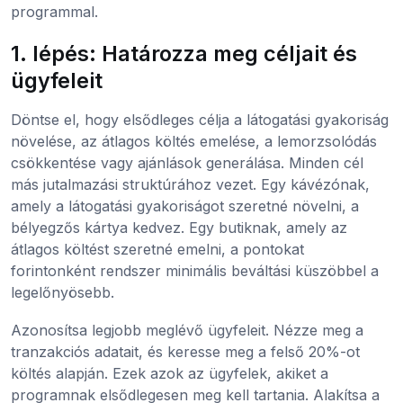
programmal.
1. lépés: Határozza meg céljait és
ügyfeleit
Döntse el, hogy elsődleges célja a látogatási gyakoriság
növelése, az átlagos költés emelése, a lemorzsolódás
csökkentése vagy ajánlások generálása. Minden cél
más jutalmazási struktúrához vezet. Egy kávézónak,
amely a látogatási gyakoriságot szeretné növelni, a
bélyegzős kártya kedvez. Egy butiknak, amely az
átlagos költést szeretné emelni, a pontokat
forintonként rendszer minimális beváltási küszöbbel a
legelőnyösebb.
Azonosítsa legjobb meglévő ügyfeleit. Nézze meg a
tranzakciós adatait, és keresse meg a felső 20%-ot
költés alapján. Ezek azok az ügyfelek, akiket a
programnak elsődlegesen meg kell tartania. Alakítsa a