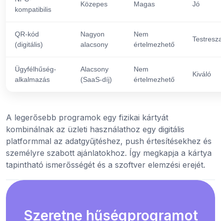
Közepes
Magas
Jó
kompatibilis
QR-kód
Nagyon
Nem
Testresz
(digitális)
alacsony
értelmezhető
Ügyfélhűség-
Alacsony
Nem
Kiváló
alkalmazás
(SaaS-díj)
értelmezhető
A legerősebb programok egy fizikai kártyát
kombinálnak az üzleti használathoz egy digitális
platformmal az adatgyűjtéshez, push értesítésekhez és
személyre szabott ajánlatokhoz. Így megkapja a kártya
tapintható ismerősségét és a szoftver elemzési erejét.
Szeretne hűségprogramot