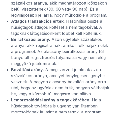
százalékos aránya, akik meghatározott időszakon
belül visszatérnek (30, 60 vagy 90 nap). Ez a
legvilágosabb jel arra, hogy működik-e a program.
Átlagos tranzakciós érték.
Hasonlítsa össze a
hűségtagok átlagos költését a nem tagokéval. A
tagoknak látogatásonként többet kell költeniük.
Beiratkozási arány.
Azon ügyfelek százalékos
aránya, akik regisztrálnak, amikor felkínálják nekik
a programot. Az alacsony beiratkozási arány túl
bonyolult regisztrációs folyamatra vagy nem elég
meggyőző jutalomra utal.
Beváltási arány.
A megszerzett jutalmak azon
százalékos aránya, amelyet ténylegesen igénybe
vesznek. A nagyon alacsony beváltási arány arra
utal, hogy az ügyfelek nem értik, hogyan válthatják
be, vagy a küszöb túl magasra van állítva.
Lemorzsolódási arány a tagok körében.
Ha a
hűségtagok továbbra is ugyanolyan ütemben
morzsolódnak le, mint a nem tagok, a program