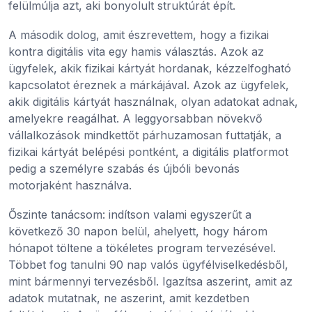
felülmúlja azt, aki bonyolult struktúrát épít.
A második dolog, amit észrevettem, hogy a fizikai
kontra digitális vita egy hamis választás. Azok az
ügyfelek, akik fizikai kártyát hordanak, kézzelfogható
kapcsolatot éreznek a márkájával. Azok az ügyfelek,
akik digitális kártyát használnak, olyan adatokat adnak,
amelyekre reagálhat. A leggyorsabban növekvő
vállalkozások mindkettőt párhuzamosan futtatják, a
fizikai kártyát belépési pontként, a digitális platformot
pedig a személyre szabás és újbóli bevonás
motorjaként használva.
Őszinte tanácsom: indítson valami egyszerűt a
következő 30 napon belül, ahelyett, hogy három
hónapot töltene a tökéletes program tervezésével.
Többet fog tanulni 90 nap valós ügyfélviselkedésből,
mint bármennyi tervezésből. Igazítsa aszerint, amit az
adatok mutatnak, ne aszerint, amit kezdetben