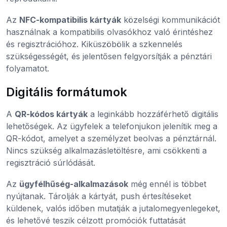
Az
NFC-kompatibilis kártyák
közelségi kommunikációt
használnak a kompatibilis olvasókhoz való érintéshez
és regisztrációhoz. Kiküszöbölik a szkennelés
szükségességét, és jelentősen felgyorsítják a pénztári
folyamatot.
Digitális formátumok
A
QR-kódos kártyák
a leginkább hozzáférhető digitális
lehetőségek. Az ügyfelek a telefonjukon jelenítik meg a
QR-kódot, amelyet a személyzet beolvas a pénztárnál.
Nincs szükség alkalmazásletöltésre, ami csökkenti a
regisztráció súrlódását.
Az
ügyfélhűség-alkalmazások
még ennél is többet
nyújtanak. Tárolják a kártyát, push értesítéseket
küldenek, valós időben mutatják a jutalomegyenlegeket,
és lehetővé teszik célzott promóciók futtatását