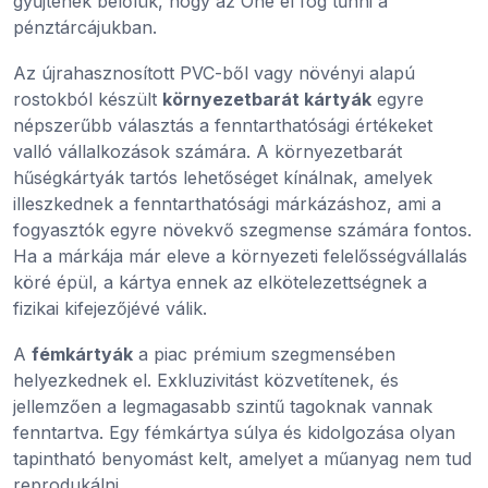
gyűjtenek belőlük, hogy az Öné el fog tűnni a
pénztárcájukban.
Az újrahasznosított PVC-ből vagy növényi alapú
rostokból készült
környezetbarát kártyák
egyre
népszerűbb választás a fenntarthatósági értékeket
valló vállalkozások számára. A környezetbarát
hűségkártyák tartós lehetőséget kínálnak, amelyek
illeszkednek a fenntarthatósági márkázáshoz, ami a
fogyasztók egyre növekvő szegmense számára fontos.
Ha a márkája már eleve a környezeti felelősségvállalás
köré épül, a kártya ennek az elkötelezettségnek a
fizikai kifejezőjévé válik.
A
fémkártyák
a piac prémium szegmensében
helyezkednek el. Exkluzivitást közvetítenek, és
jellemzően a legmagasabb szintű tagoknak vannak
fenntartva. Egy fémkártya súlya és kidolgozása olyan
tapintható benyomást kelt, amelyet a műanyag nem tud
reprodukálni.