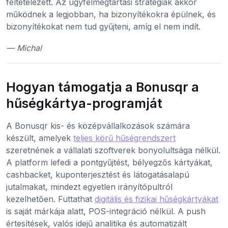
feltételezett. Az ügyfélmegtartási stratégiák akkor
működnek a legjobban, ha bizonyítékokra épülnek, és
bizonyítékokat nem tud gyűjteni, amíg el nem indít.
— Michal
Hogyan támogatja a Bonusqr a
hűségkártya-programját
A Bonusqr kis- és középvállalkozások számára
készült, amelyek
teljes körű hűségrendszert
szeretnének a vállalati szoftverek bonyolultsága nélkül.
A platform lefedi a pontgyűjtést, bélyegzős kártyákat,
cashbacket, kuponterjesztést és látogatásalapú
jutalmakat, mindezt egyetlen irányítópultról
kezelhetően. Futtathat
digitális és fizikai hűségkártyákat
is saját márkája alatt, POS-integráció nélkül. A push
értesítések, valós idejű analitika és automatizált