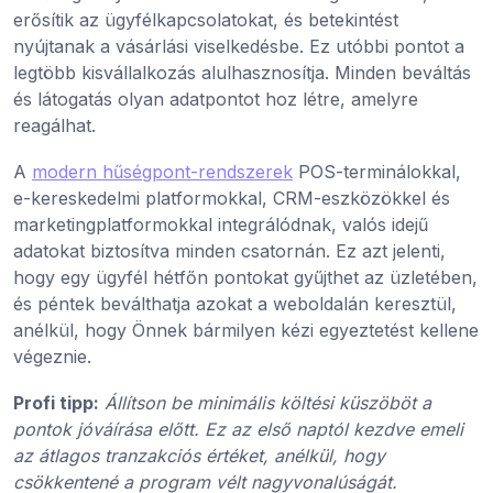
erősítik az ügyfélkapcsolatokat, és betekintést
nyújtanak a vásárlási viselkedésbe. Ez utóbbi pontot a
legtöbb kisvállalkozás alulhasznosítja. Minden beváltás
és látogatás olyan adatpontot hoz létre, amelyre
reagálhat.
A
modern hűségpont-rendszerek
POS-terminálokkal,
e-kereskedelmi platformokkal, CRM-eszközökkel és
marketingplatformokkal integrálódnak, valós idejű
adatokat biztosítva minden csatornán. Ez azt jelenti,
hogy egy ügyfél hétfőn pontokat gyűjthet az üzletében,
és péntek beválthatja azokat a weboldalán keresztül,
anélkül, hogy Önnek bármilyen kézi egyeztetést kellene
végeznie.
Profi tipp:
Állítson be minimális költési küszöböt a
pontok jóváírása előtt. Ez az első naptól kezdve emeli
az átlagos tranzakciós értéket, anélkül, hogy
csökkentené a program vélt nagyvonalúságát.