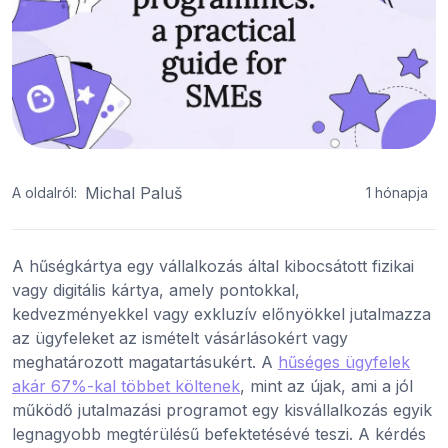
Michal Paluš
A oldalról:
1 hónapja
A hűségkártya egy vállalkozás által kibocsátott fizikai
vagy digitális kártya, amely pontokkal,
kedvezményekkel vagy exkluzív előnyökkel jutalmazza
az ügyfeleket az ismételt vásárlásokért vagy
meghatározott magatartásukért. A
hűséges ügyfelek
akár 67%-kal többet költenek
, mint az újak, ami a jól
működő jutalmazási programot egy kisvállalkozás egyik
legnagyobb megtérülésű befektetésévé teszi. A kérdés