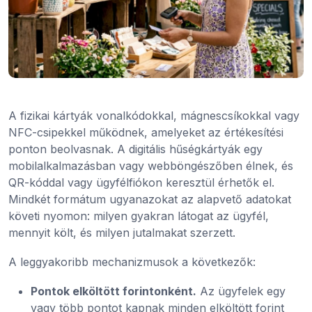
A fizikai kártyák vonalkódokkal, mágnescsíkokkal vagy
NFC-csipekkel működnek, amelyeket az értékesítési
ponton beolvasnak. A digitális hűségkártyák egy
mobilalkalmazásban vagy webböngészőben élnek, és
QR-kóddal vagy ügyfélfiókon keresztül érhetők el.
Mindkét formátum ugyanazokat az alapvető adatokat
követi nyomon: milyen gyakran látogat az ügyfél,
mennyit költ, és milyen jutalmakat szerzett.
A leggyakoribb mechanizmusok a következők:
Pontok elköltött forintonként.
Az ügyfelek egy
vagy több pontot kapnak minden elköltött forint