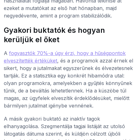
használatát foglalja magában. Havonta tekintse át
ezeket a mutatókat az első hat hónapban, majd
negyedévente, amint a program stabilizálódik.
Gyakori buktatók és hogyan
kerüljük el őket
A
fogyasztók 70%-a úgy érzi, hogy a hűségpontok
elveszítették értéküket
, és a programok azzal érnek el
sikert, hogy a jutalmakat egyszerűnek és élvezetesnek
tartják. Ez a statisztika egy konkrét hibamódra utal:
olyan programokra, amelyekben a gyűjtés könnyűnek
tűnik, de a beváltás lehetetlennek. Ha a küszöbe túl
magas, az ügyfelek elveszítik érdeklődésüket, mielőtt
bármilyen jutalmat igénybe vennének.
A másik gyakori buktató az inaktív tagok
elhanyagolása. Szegmentálja tagjai listáját az utolsó
látogatás dátuma szerint, és küldjön célzott újbóli