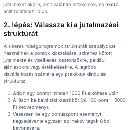
jutalmakat aköré, amit valóban értékelnek, ne aköré,
amit feltételez róluk.
2. lépés: Válassza ki a jutalmazási
struktúrát
A sikeres hűségprogramok strukturált szabályokat
használnak a pontok kiosztására, szinthez kötött
jutalmakra és viselkedési ösztönzőkre, például
ajánlásokra vagy értékelésekre. A legtöbb
kisvállalkozás számára egy praktikus kiindulási
struktúra:
Adjon egy pontot minden 1000 Ft elköltése után.
Állítson be beváltási küszöböt (pl. 100 pont = 5000
Ft kedvezmény).
Vezessen be egy bónuszpont-eseményt
negyedévente egyszer az inaktív tagok újbóli
bevonására.