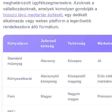
meghatározott ügyfélszegmensekre. Azoknak a
vállalkozásoknak, amelyek komolyan gondolják a
hosszú távú megtartás építését
, egy dedikált
alkalmazás vagy webes platform a legerősebb
rendelkezésre álló formátum.
Jellemző
Kártyatípus
Tartósság
Márkaha
költség
Standard
Alacsony
Közepes
Jó
műanyag
Alacsonytól
Közepestől
Erős zöl
Környezetbarát
közepesig
magasig
márkákn
Nagyon
Fém
Magas
Prémium
magas
NFC-