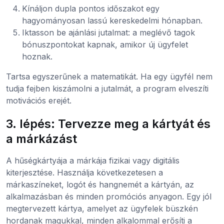
Kínáljon dupla pontos időszakot egy
hagyományosan lassú kereskedelmi hónapban.
Iktasson be ajánlási jutalmat: a meglévő tagok
bónuszpontokat kapnak, amikor új ügyfelet
hoznak.
Tartsa egyszerűnek a matematikát. Ha egy ügyfél nem
tudja fejben kiszámolni a jutalmát, a program elveszíti
motivációs erejét.
3. lépés: Tervezze meg a kártyát és
a márkázást
A hűségkártyája a márkája fizikai vagy digitális
kiterjesztése. Használja következetesen a
márkaszíneket, logót és hangnemét a kártyán, az
alkalmazásban és minden promóciós anyagon. Egy jól
megtervezett kártya, amelyet az ügyfelek büszkén
hordanak magukkal, minden alkalommal erősíti a