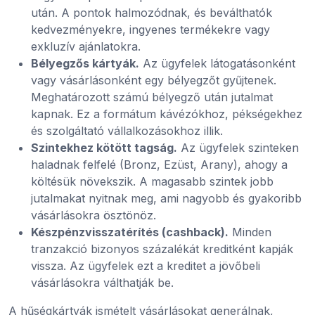
után. A pontok halmozódnak, és beválthatók
kedvezményekre, ingyenes termékekre vagy
exkluzív ajánlatokra.
Bélyegzős kártyák.
Az ügyfelek látogatásonként
vagy vásárlásonként egy bélyegzőt gyűjtenek.
Meghatározott számú bélyegző után jutalmat
kapnak. Ez a formátum kávézókhoz, pékségekhez
és szolgáltató vállalkozásokhoz illik.
Szintekhez kötött tagság.
Az ügyfelek szinteken
haladnak felfelé (Bronz, Ezüst, Arany), ahogy a
költésük növekszik. A magasabb szintek jobb
jutalmakat nyitnak meg, ami nagyobb és gyakoribb
vásárlásokra ösztönöz.
Készpénzvisszatérítés (cashback).
Minden
tranzakció bizonyos százalékát kreditként kapják
vissza. Az ügyfelek ezt a kreditet a jövőbeli
vásárlásokra válthatják be.
A hűségkártyák ismételt vásárlásokat generálnak,