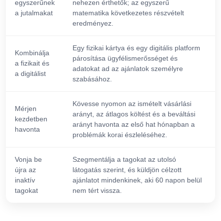
egyszerűnek
nehezen érthetők; az egyszerű
a jutalmakat
matematika következetes részvételt
eredményez.
Egy fizikai kártya és egy digitális platform
Kombinálja
párosítása ügyfélismerősséget és
a fizikait és
adatokat ad az ajánlatok személyre
a digitálist
szabásához.
Kövesse nyomon az ismételt vásárlási
Mérjen
arányt, az átlagos költést és a beváltási
kezdetben
arányt havonta az első hat hónapban a
havonta
problémák korai észleléséhez.
Vonja be
Szegmentálja a tagokat az utolsó
újra az
látogatás szerint, és küldjön célzott
inaktív
ajánlatot mindenkinek, aki 60 napon belül
tagokat
nem tért vissza.