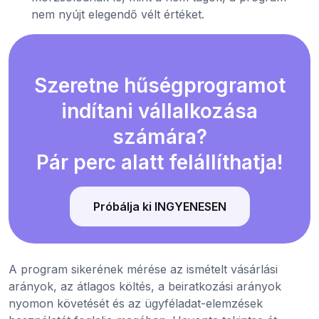
nem nyújt elegendő vélt értéket.
Szeretne hűségprogramot
indítani vállalkozása
számára?
Pár perc alatt felállíthatja!
Próbálja ki INGYENESEN
A program sikerének mérése az ismételt vásárlási
arányok, az átlagos költés, a beiratkozási arányok
nyomon követését és az ügyféladat-elemzések