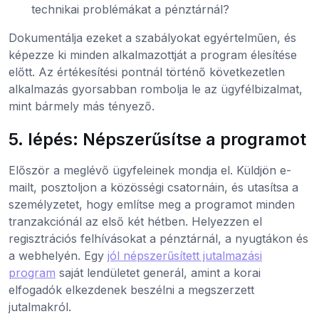
technikai problémákat a pénztárnál?
Dokumentálja ezeket a szabályokat egyértelműen, és
képezze ki minden alkalmazottját a program élesítése
előtt. Az értékesítési pontnál történő következetlen
alkalmazás gyorsabban rombolja le az ügyfélbizalmat,
mint bármely más tényező.
5. lépés: Népszerűsítse a programot
Először a meglévő ügyfeleinek mondja el. Küldjön e-
mailt, posztoljon a közösségi csatornáin, és utasítsa a
személyzetet, hogy említse meg a programot minden
tranzakciónál az első két hétben. Helyezzen el
regisztrációs felhívásokat a pénztárnál, a nyugtákon és
a webhelyén. Egy
jól népszerűsített jutalmazási
program
saját lendületet generál, amint a korai
elfogadók elkezdenek beszélni a megszerzett
jutalmakról.