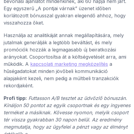
bevonási ajánlatot mindenkinek, aki 60 napja nem járt.
Egy egyszerű „A pontjai várnak” üzenet időben
korlátozott bónusszal gyakran elegendő ahhoz, hogy
visszahozza őket.
Használja az analitikáját annak megállapítására, mely
jutalmak generálják a legtöbb beváltást, és mely
promóciók hozzák a legmagasabb új beiratkozási
arányokat. Csoportosítsa át a költségvetését arra, ami
működik. A
kapcsolati marketing megközelítés
a
hűségadatokat minden jövőbeli kommunikáció
alapjaként kezeli, nem pedig a múltbeli tranzakciók
rekordjaként.
Profi tipp:
Futtasson A/B tesztet az üdvözlő bónuszán.
Kínáljon 50 pontot az egyik csoportnak és egy ingyenes
terméket a másiknak. Kövesse nyomon, melyik csoport
tér vissza gyakrabban 30 napon belül. Az eredmény
megmutatja, hogy az ügyfelei a pénzt vagy az élményt
értékelik-e.