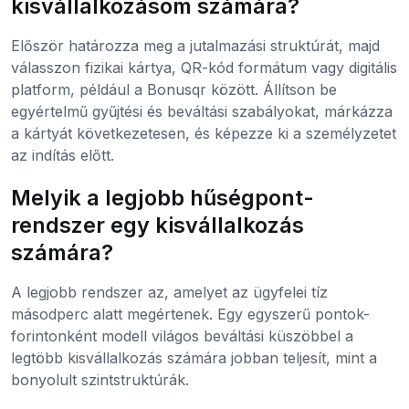
kisvállalkozásom számára?
Először határozza meg a jutalmazási struktúrát, majd
válasszon fizikai kártya, QR-kód formátum vagy digitális
platform, például a Bonusqr között. Állítson be
egyértelmű gyűjtési és beváltási szabályokat, márkázza
a kártyát következetesen, és képezze ki a személyzetet
az indítás előtt.
Melyik a legjobb hűségpont-
rendszer egy kisvállalkozás
számára?
A legjobb rendszer az, amelyet az ügyfelei tíz
másodperc alatt megértenek. Egy egyszerű pontok-
forintonként modell világos beváltási küszöbbel a
legtöbb kisvállalkozás számára jobban teljesít, mint a
bonyolult szintstruktúrák.