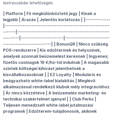
testreszabási lehetőségek.
| Platform | Fő megkülönböztető jegy | Kinek a
legjobb | Árazás | Jelentős korlátozás |
|--------------
|-----------------------------------------------------------
-------|----------------------------------------------------
---------|------------------------|-------------------------
---------------------------|
| BonusQR | Nincs szükség
POS-rendszerre | Kis edzőtermek és helyszínek,
amelyek azonnali beüzemelést keresnek | Ingyenes;
fizetős csomagok 19 €/hó-tól indulnak | A magasabb
szintek költségei kihívást jelenthetnek a
kisvállalkozásoknak |
| EZ Loyalty | Moduláris és
beágyazható white-label kialakítás | Meglévő
alkalmazással rendelkező klubok mély integrációhoz
| Ár nincs közzétéve | A beüzemelés marketing- és
technikai szakértelmet igényel |
| Club Perks |
Teljesen menedzselt white-label jutalmazási
programok | Edzőterem-tulajdonosok, akiknek