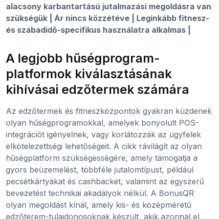
alacsony karbantartású jutalmazási megoldásra van
szükségük | Ár nincs közzétéve | Leginkább fitnesz-
és szabadidő-specifikus használatra alkalmas |
A legjobb hűségprogram-
platformok kiválasztásának
kihívásai edzőtermek számára
Az edzőtermek és fitneszközpontok gyakran küzdenek
olyan hűségprogramokkal, amelyek bonyolult POS-
integrációt igényelnek, vagy korlátozzák az ügyfelek
elkötelezettségi lehetőségeit. A cikk rávilágít az olyan
hűségplatform szükségességére, amely támogatja a
gyors beüzemelést, többféle jutalomtípust, például
pecsétkártyákat és cashbacket, valamint az egyszerű
bevezetést technikai akadályok nélkül. A BonusQR
olyan megoldást kínál, amely kis- és középméretű
edzőterem-tulajdonosoknak készült, akik azonnal el