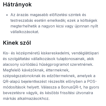
Hátrányok
Az árazás magasabb előfizetési szintek és
testreszabás esetén emelkedik; ezek a költségek
megterhelhetik a nagyon kicsi vagy újonnan nyílt
vállalkozásokat.
Kinek szól
Kis- és középméretű kiskereskedelmi, vendéglátóipari
és szolgáltatási vállalkozások tulajdonosainak, akik
alacsony súrlódású hűségprogramot szeretnének.
Megfelelő kávézóknak, éttermeknek,
szépségszalonoknak és edzőtermeknek, amelyek a
QR-alapú bejelentkezést részesítik előnyben a POS-
módosítások helyett. Válassza a BonusQR-t, ha gyors
bevezetésre vágyik, és későbbi frissítési útvonalra
márkás alkalmazásokhoz.