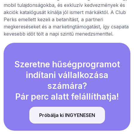
mobil tulajdonságokba, és exkluzív kedvezmények és
akciók katalógusát kínálja jól ismert márkáktól. A Club
Perks emellett kezeli a betanítást, a partneri
megkereséseket és a marketingtámogatást, így csapata
kevesebb időt tölt a napi szintű menedzsmenttel.
Szeretne hűségprogramot
indítani vállalkozása
számára?
Pár perc alatt felállíthatja!
Próbálja ki INGYENESEN