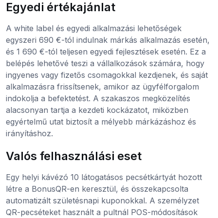
Egyedi értékajánlat
A white label és egyedi alkalmazási lehetőségek
egyszeri 690 €-tól indulnak márkás alkalmazás esetén,
és 1 690 €-tól teljesen egyedi fejlesztések esetén. Ez a
belépés lehetővé teszi a vállalkozások számára, hogy
ingyenes vagy fizetős csomagokkal kezdjenek, és saját
alkalmazásra frissítsenek, amikor az ügyfélforgalom
indokolja a befektetést. A szakaszos megközelítés
alacsonyan tartja a kezdeti kockázatot, miközben
egyértelmű utat biztosít a mélyebb márkázáshoz és
irányításhoz.
Valós felhasználási eset
Egy helyi kávézó 10 látogatásos pecsétkártyát hozott
létre a BonusQR-en keresztül, és összekapcsolta
automatizált születésnapi kuponokkal. A személyzet
QR-pecséteket használt a pultnál POS-módosítások