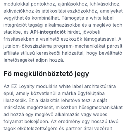
modulokkal pontokhoz, ajánlásokhoz, kihívásokhoz,
aktivációkhoz és játékosítási eszközökhöz, amelyeket
vegyíthet és kombinálhat. Támogatja a white label
integrációt tagsági alkalmazásokba és a meglévő tech
stackbe, és
API-integrációt
hirdet, jövőbeli
frissítésekben a viselhető eszközök támogatásával. A
jutalom-ökoszisztéma program-mechanikákat párosít
affiliate stílusú kereskedői hálózattal, hogy beváltható
lehetőségeket adjon hozzá.
Fő megkülönböztető jegy
Az EZ Loyalty moduláris white label architektúrára
épül, amely közvetlenül a márka ügyfélútjába
illeszkedik. Ez a kialakítás lehetővé teszi a saját
márkázás megőrzését, miközben hűségmechanikákat
ad hozzá egy meglévő alkalmazás vagy webes
folyamat belsejében. Az eredmény egy hosszú távú
tagok elkötelezettségére és partner által vezérelt