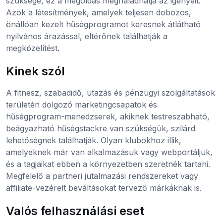
szüksége, ez a megoldás meghaladhatja az igényeit.
Azok a létesítmények, amelyek teljesen dobozos,
önállóan kezelt hűségprogramot keresnek átlátható
nyilvános árazással, eltérőnek találhatják a
megközelítést.
Kinek szól
A fitnesz, szabadidő, utazás és pénzügyi szolgáltatások
területén dolgozó marketingcsapatok és
hűségprogram-menedzserek, akiknek testreszabható,
beágyazható hűségstackre van szükségük, szilárd
lehetőségnek találhatják. Olyan klubokhoz illik,
amelyeknek már van alkalmazásuk vagy webportáljuk,
és a tagjaikat ebben a környezetben szeretnék tartani.
Megfelelő a partneri jutalmazási rendszereket vagy
affiliate-vezérelt beváltásokat tervező márkáknak is.
Valós felhasználási eset