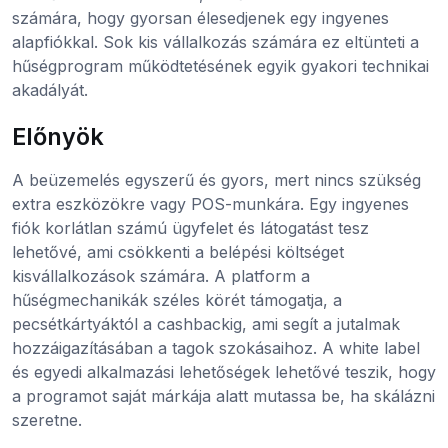
számára, hogy gyorsan élesedjenek egy ingyenes
alapfiókkal. Sok kis vállalkozás számára ez eltünteti a
hűségprogram működtetésének egyik gyakori technikai
akadályát.
Előnyök
A beüzemelés egyszerű és gyors, mert nincs szükség
extra eszközökre vagy POS-munkára. Egy ingyenes
fiók korlátlan számú ügyfelet és látogatást tesz
lehetővé, ami csökkenti a belépési költséget
kisvállalkozások számára. A platform a
hűségmechanikák széles körét támogatja, a
pecsétkártyáktól a cashbackig, ami segít a jutalmak
hozzáigazításában a tagok szokásaihoz. A white label
és egyedi alkalmazási lehetőségek lehetővé teszik, hogy
a programot saját márkája alatt mutassa be, ha skálázni
szeretne.