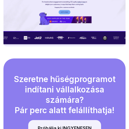
Szeretne hűségprogramot
indítani vállalkozása
számára?
Pár perc alatt felállíthatja!
Próbálja ki INGYENESEN