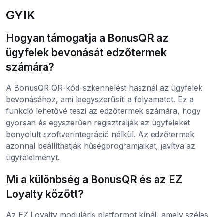
GYIK
Hogyan támogatja a BonusQR az
ügyfelek bevonását edzőtermek
számára?
A BonusQR QR-kód-szkennelést használ az ügyfelek
bevonásához, ami leegyszerűsíti a folyamatot. Ez a
funkció lehetővé teszi az edzőtermek számára, hogy
gyorsan és egyszerűen regisztrálják az ügyfeleket
bonyolult szoftverintegráció nélkül. Az edzőtermek
azonnal beállíthatják hűségprogramjaikat, javítva az
ügyfélélményt.
Mi a különbség a BonusQR és az EZ
Loyalty között?
Az EZ Loyalty moduláris platformot kínál, amely széles