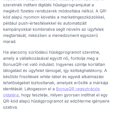
szeretnék indítani digitális hűségprogramjukat a
meglévő fizetési rendszerek módosítása nélkül. A QR-
kód alapú nyomon követés a marketingeszközökkel,
például push-értesítésekkel és automatizált
kampányokkal kombinálva segít növelni az ügyfelek
megtartását, miközben a menedzsment egyszerű
marad.
Ha alacsony súrlódású hűségprogramot szeretne,
amely a vállalkozásával együtt nő, fontolja meg a
BonusQR-rel való indulást. Ingyenes szintje korlátlan
látogatást és ügyfelet támogat, így költséghatékony. A
későbbi frissítések white-label és egyedi alkalmazási
lehetőségeket biztosítanak, amelyek erősítik a márkája
identitását. Látogasson el a
BonusQR regisztrációs
oldalára
, hogy tesztelje, milyen gyorsan indíthat el egy
QR-kód alapú hűségprogramot az edzőterme igényeire
szabva.