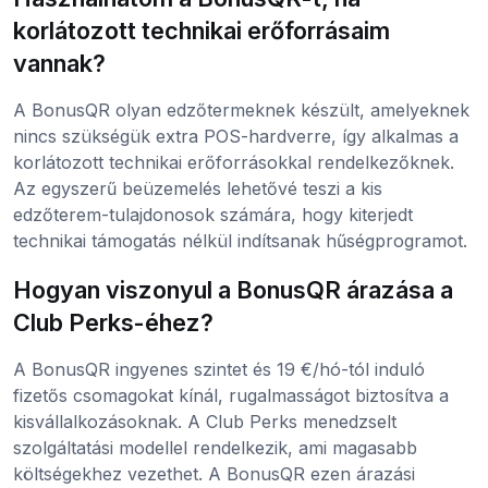
korlátozott technikai erőforrásaim
vannak?
A BonusQR olyan edzőtermeknek készült, amelyeknek
nincs szükségük extra POS-hardverre, így alkalmas a
korlátozott technikai erőforrásokkal rendelkezőknek.
Az egyszerű beüzemelés lehetővé teszi a kis
edzőterem-tulajdonosok számára, hogy kiterjedt
technikai támogatás nélkül indítsanak hűségprogramot.
Hogyan viszonyul a BonusQR árazása a
Club Perks-éhez?
A BonusQR ingyenes szintet és 19 €/hó-tól induló
fizetős csomagokat kínál, rugalmasságot biztosítva a
kisvállalkozásoknak. A Club Perks menedzselt
szolgáltatási modellel rendelkezik, ami magasabb
költségekhez vezethet. A BonusQR ezen árazási