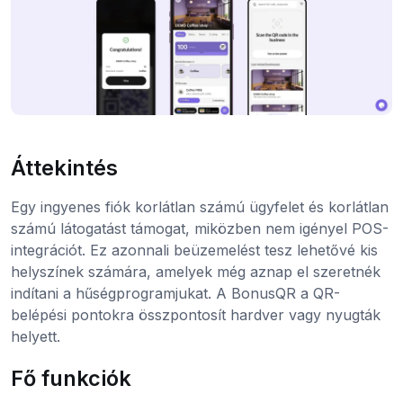
Áttekintés
Egy ingyenes fiók korlátlan számú ügyfelet és korlátlan
számú látogatást támogat, miközben nem igényel POS-
integrációt. Ez azonnali beüzemelést tesz lehetővé kis
helyszínek számára, amelyek még aznap el szeretnék
indítani a hűségprogramjukat. A BonusQR a QR-
belépési pontokra összpontosít hardver vagy nyugták
helyett.
Fő funkciók