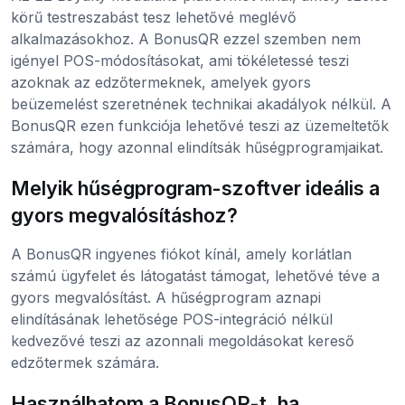
körű testreszabást tesz lehetővé meglévő
alkalmazásokhoz. A BonusQR ezzel szemben nem
igényel POS-módosításokat, ami tökéletessé teszi
azoknak az edzőtermeknek, amelyek gyors
beüzemelést szeretnének technikai akadályok nélkül. A
BonusQR ezen funkciója lehetővé teszi az üzemeltetők
számára, hogy azonnal elindítsák hűségprogramjaikat.
Melyik hűségprogram-szoftver ideális a
gyors megvalósításhoz?
A BonusQR ingyenes fiókot kínál, amely korlátlan
számú ügyfelet és látogatást támogat, lehetővé téve a
gyors megvalósítást. A hűségprogram aznapi
elindításának lehetősége POS-integráció nélkül
kedvezővé teszi az azonnali megoldásokat kereső
edzőtermek számára.
Használhatom a BonusQR-t, ha