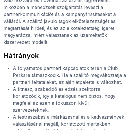
való hozzáférés növelheti az észlelt tagi értéket,
miközben a menedzselt szolgáltatás leveszi a
partnerkommunikációt és a kampányfrissítéseket a
válláról. A szállító javuló tagok elkötelezettségét és
megtartását hirdeti, és ez az elkötelezettségi ígéret
magyarázza, miért választanak az üzemeltetők
kiszervezett modellt.
Hátrányok
A folyamatos partneri kapcsolatok terén a Club
Perksre támaszkodik. Ha a szállító megváltoztatja a
partneri feltételeket, az ajánlatpaletta is változhat.
A fitnesz, szabadidő és edzés szektorra
korlátozódik, így a katalógus nem biztos, hogy
megfelel az ezen a fókuszon kívüli
szervezeteknek.
A testreszabás a márkázásnál és a kedvezmények
választásánál megáll, korlátozott mértékben