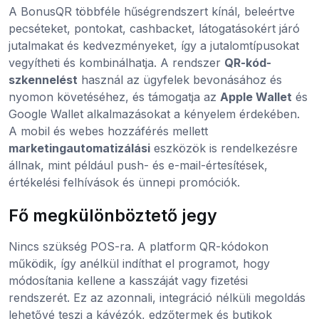
A BonusQR többféle hűségrendszert kínál, beleértve
pecséteket, pontokat, cashbacket, látogatásokért járó
jutalmakat és kedvezményeket, így a jutalomtípusokat
vegyítheti és kombinálhatja. A rendszer
QR-kód-
szkennelést
használ az ügyfelek bevonásához és
nyomon követéséhez, és támogatja az
Apple Wallet
és
Google Wallet alkalmazásokat a kényelem érdekében.
A mobil és webes hozzáférés mellett
marketingautomatizálási
eszközök is rendelkezésre
állnak, mint például push- és e-mail-értesítések,
értékelési felhívások és ünnepi promóciók.
Fő megkülönböztető jegy
Nincs szükség POS-ra. A platform QR-kódokon
működik, így anélkül indíthat el programot, hogy
módosítania kellene a kasszáját vagy fizetési
rendszerét. Ez az azonnali, integráció nélküli megoldás
lehetővé teszi a kávézók, edzőtermek és butikok