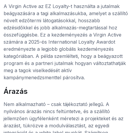
A Virgin Active az EZ Loyalty-t használta a jutalmak
beágyazására a tagi alkalmazásukba, amelyet a szállító
növelt edzőtermi látogatásokkal, hosszabb
edzésidőkkel és jobb alkalmazás-megtartással hoz
összefüggésbe. Ez a kezdeményezés a Virgin Active
számára a 2025-ös International Loyalty Awardot
eredményezte a legjobb globális kezdeményezés
kategóriában. A példa szemlélteti, hogy a beágyazott
program és a partneri jutalmak hogyan változtathatják
meg a tagok viselkedését aktív
kampánymenedzsmenttel párosítva.
Árazás
Nem alkalmazható – csak tájékoztató jellegű. A
nyilvános árazás nincs feltüntetve, és a szállító
jellemzően ügyfélenként méretezi a projekteket és az
árazást, tükrözve a modulválasztást, az egyedi
integrációt és a white label munkát. Számítson