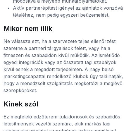
módosítva a mélyebb munkafolyamatokat.
Aktív partnerépítést igényel az ajánlatok vonzóvá
tételéhez, nem pedig egyszeri beüzemelést.
Mikor nem illik
Ne válassza ezt, ha a szervezete teljes ellenőrzést
szeretne a partneri tárgyalások felett, vagy ha a
fitneszen és szabadidőn kívül működik. Az ismétlődő
egyedi integrációk vagy az összetett tagi szabályok
kívül esnek a megadott terjedelmen. A nagy belső
marketingcsapattal rendelkező klubok úgy találhatják,
hogy a menedzselt szolgáltatás megkettőzi a meglévő
szerepköröket.
Kinek szól
Ez megfelelő edzőterem-tulajdonosok és szabadidős
létesítmények vezetői számára, akik márkás tagi
jutalmazási ajánlatot szeretnének extra személyzet