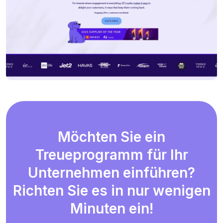
Möchten Sie ein
Treueprogramm für Ihr
Unternehmen einführen?
Richten Sie es in nur wenigen
Minuten ein!